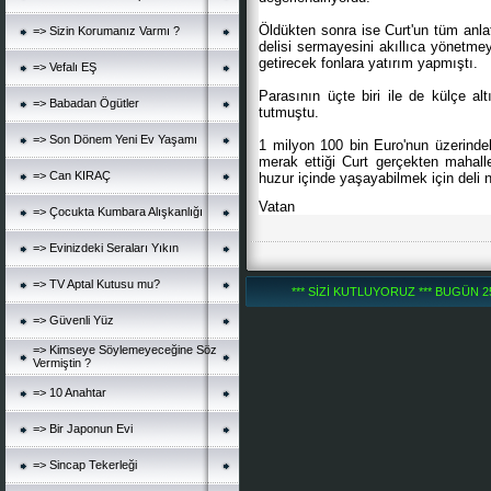
Öldükten sonra ise Curt'un tüm anlat
=> Sizin Korumanız Varmı ?
delisi sermayesini akıllıca yönetme
getirecek fonlara yatırım yapmıştı.
=> Vefalı EŞ
Parasının üçte biri ile de külçe al
=> Babadan Ögütler
tutmuştu.
=> Son Dönem Yeni Ev Yaşamı
1 milyon 100 bin Euro'nun üzerind
merak ettiği Curt gerçekten mahalle
=> Can KIRAÇ
huzur içinde yaşayabilmek için deli 
Vatan
=> Çocukta Kumbara Alışkanlığı
=> Evinizdeki Seraları Yıkın
=> TV Aptal Kutusu mu?
*** SİZİ KUTLUYORUZ *** BUGÜN 252
=> Güvenli Yüz
=> Kimseye Söylemeyeceğine Söz
Vermiştin ?
=> 10 Anahtar
=> Bir Japonun Evi
=> Sincap Tekerleği