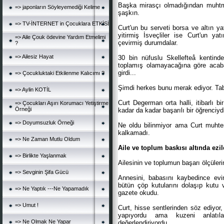
Başka mirasçı olmadığından muhtme
=> japonların Söyleyemediği Kelime
şaşkın.
=> TV-İNTERNET in Çocuklara ETKİSİ
Curt'un bu serveti borsa ve altın y
yitirmiş İsveçliler ise Curt'un yat
=> Aile Çouk ödevine Yardım Etmelimi
çevirmiş durumdalar.
?
=> Ailesiz Hayat
30 bin nüfuslu Skellefteå kentind
toplamış olamayacağına göre acaba
girdi...
=> Çocukluktaki Etkilenme Kalıcımı ?
Şimdi herkes bunu merak ediyor. Tabi
=> Aylin KOTİL
Curt Degerman orta halli, itibarlı b
=> Çocukları Aşırı Korumacı Yetiştirme
Örneği
kadar da kadar başarılı bir öğrenciyd
=> Doyumsuzluk Örneği
Ne oldu bilinmiyor ama Curt muhteme
kalkamadı.
=> Ne Zaman Mutlu Oldum
Aile ve toplum baskısı altında ezil
=> Birlikte Yaşlanmak
Ailesinin ve toplumun başarı ölçüle
=> Sevginin Şifa Gücü
Annesini, babasını kaybedince evind
bütün çöp kutularını dolaşıp kutu 
=> Ne Yaptık ---Ne Yapamadık
gazete okudu.
=> Umut !
Curt, hisse sentlerinden söz ediyor
yapıyordu ama kuzeni anlatıla
=> Ne Olmak Ne Yapar
değerlendiriyordu.