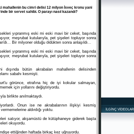
i mahallenin bu cimri delisi 12 milyon İsveç kronu yani
inde bir servet sahibi. O parayı nasıl kazandı?
rsekleri yıpranmış eski mi eski mavi bir ceket, başında
laşıyor, meşrubat kutularıyla, pet şişeleri topluyor sonra
n'dı... Bir milyoner olduğu öldükten sonra anlaşıldı...
rsekleri yıpranmış eski mi eski mavi bir ceket, başında
laşıyor, meşrubat kutularıyla, pet şişeleri topluyor sonra
 dışında bütün akrabaları mahallenin delisinden
selamı sabahı kesmişti.
urt'u görünce, etrafına hiç de iyi kokular salmayan,
emek için yollarını değiştiriyordu.
la birlikte anılmaktaydı.
orlardı. Onun ise ne akrabalarının ilişkiyi kesmiş
 vermemelerine aldırdığı yoktu.
İLGİNÇ VİDEOLAR
eleri satıyor, akşamüstü de kütüphaneye giderek başta
eleri okuyordu.
ndişe ettiğinden haftada birkaç kez uğruyordu.