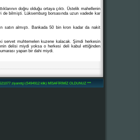
tıklarının doğru olduğu ortaya çıktı. Üstelik mahellenin
yi de bilmişti. Lüksemburg borsasında uzun vadede kar
tın satın almıştı. Bankada 50 bin kron kadar da nakit
eki servet muhtemelen kuzene kalacak. Şimdi herkesin
nin delisi miydi yoksa o herkesi deli kabul ettiğinden
numarası yapan bir dahi miydi.
1077 ziyaretçi (5494912 klik) MİSAFİRİMİZ OLDUNUZ ***