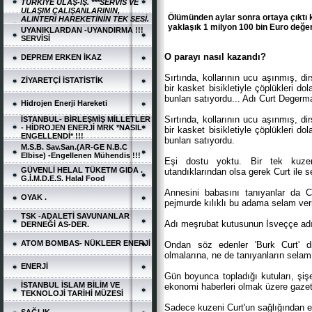
TÜRKİYE ULAŞ-İŞ. ***SERVİS VE
ULAŞIM ÇALIŞANLARININ,
Ölümünden aylar sonra ortaya çıktı k
ALINTERİ HAREKETİNİN TEK SESİ.
yaklaşık 1 milyon 100 bin Euro değer
UYANIKLARDAN -UYANDIRMA !!!
SERVİSİ
O parayı nasıl kazandı?
DEPREM ERKEN İKAZ
Sırtında, kollarının ucu aşınmış, di
ZİYARETÇİ İSTATİSTİK
bir kasket bisikletiyle çöplükleri do
bunları satıyordu... Adı Curt Degerma
Hidrojen Enerji Hareketi
Sırtında, kollarının ucu aşınmış, di
İSTANBUL- BİRLEŞMİŞ MİLLETLER
- HİDROJEN ENERJİ MRK *NASIL
bir kasket bisikletiyle çöplükleri do
ENGELLENDİ* !!!
bunları satıyordu.
M.S.B. Sav.San.(AR-GE N.B.C
Elbise) -Engellenen Mühendis !!!
Eşi dostu yoktu. Bir tek kuzeni
GÜVENLİ HELAL TÜKETM GIDA .
utandıklarından olsa gerek Curt ile 
G.İ.M.D.E.S. Halal Food
Annesini babasını tanıyanlar da C
OYAK .
pejmurde kılıklı bu adama selam verm
TSK -ADALETİ SAVUNANLAR
Adı meşrubat kutusunun İsveççe adıy
DERNEĞİ AS-DER.
ATOM BOMBAS- NÜKLEER ENERJİ
Ondan söz edenler 'Burk Curt' diy
olmalarına, ne de tanıyanların selam
ENERJİ
Gün boyunca topladığı kutuları, şiş
İSTANBUL İSLAM BİLİM VE
ekonomi haberleri olmak üzere gazet
TEKNOLOJİ TARİHİ MÜZESİ
Sadece kuzeni Curt'un sağlığından e