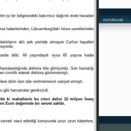
in iyi bir bölgesindeki bakımsız dağınık evde havadan
DUYURULAR
rsa haberlerinden, Lüksemburg'daki hisse senetlerinden
tıklarını aklı pek yerinde olmayan Curt'un hayalleri
muyordu.
harda öldü. 60 yaşındaydı oysa 85 yaşına kadar
astalandığında doktora bile gitmiyordu. Son hastalığı
SİZDEN ,
en cimrilik ederek doktora görünmemişti.
İYİLERDİR. 
PAYLAŞTIKÇA 
--------------
ere ölüm ilanı bile verilmemesini vasiyet etmişti.
-------
bu gibi harcamalar gereksizdi.
ktı ki mahallenin bu cimri delisi 12 milyon İsveç
in Euro değerinde bir servet sahibi.
 serveti nasıl edindiği konusunda uzun uzun haberlere,