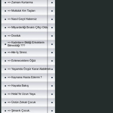
=> Zamanı Kurtarma
=> Mutluluk Km Taşları
=> Nasıl Geçti Habersiz
=> Milyarderliği Bıraktı Çiftçi Oldu
=> Dostluk
=> Kadınların Bildiği Erkeklerin
Bilmeddiği ???
=> Aile-İş Stresi.
=> Evleneceklere Öğüt
=> Yaşamda Özgür Karar Alabilmek
=> Kaynana Hasta Edermi ?
=> Hayatta Bakış
=> Helal Ye Uzun Yaşa
=> Üstün Zekalı Çocuk
=> Şimarık Çocuk.