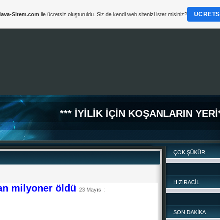
ÜCRETSI
ava-Sitem.com
ile ücretsiz oluşturuldu. Siz de kendi web sitenizi ister misiniz?
*** İYİLİK İÇİN KOŞANLARIN YERİ*
ÇOK ŞÜKÜR
HIZIRACİL
an milyoner öldü
23 Mayıs :
SON DAKİKA