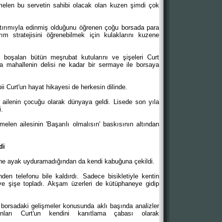
len bu servetin sahibi olacak olan kuzen şimdi çok
atırımıyla edinmiş olduğunu öğrenen çoğu borsada para
ırım stratejisini öğrenebilmek için kulaklarını kuzene
e boşalan bütün meşrubat kutularını ve şişeleri Curt
 mahallenin delisi ne kadar bir sermaye ile borsaya
i Curt'un hayat hikayesi de herkesin dilinde.
ir ailenin çocuğu olarak dünyaya geldi. Lisede son yıla
i.
len ailesinin 'Başarılı olmalısın' baskısının altından
di
rine ayak uyduramadığından da kendi kabuğuna çekildi.
en telefonu bile kaldırdı. Sadece bisikletiyle kentin
ve şişe topladı. Akşam üzerleri de kütüphaneye gidip
, borsadaki gelişmeler konusunda aklı başında analizler
nları Curt'un kendini kanıtlama çabası olarak