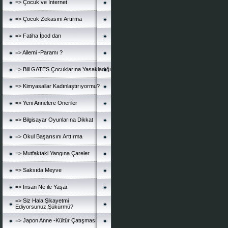
=> Çocuk ve İnternet
=> Çocuk Zekasını Artırma
=> Fatiha İpod dan
=> Ailemi -Paramı ?
=> Bill GATES Çocuklarına Yasakladığı
=> Kimyasallar Kadınlaştırıyormu?
=> Yeni Annelere Öneriler
=> Bilgisayar Oyunlarına Dikkat
=> Okul Başarısını Arttırma
=> Mutfaktaki Yangına Çareler
=> Saksıda Meyve
=> İnsan Ne ile Yaşar.
=> Siz Hala Şikayetmi
Ediyorsunuz,Şükürmü?
=> Japon Anne -Kültür Çatışması