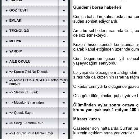
SAĞLIK
Gündemi borsa haberleri
GÖZ TESTİ
*
Curt'un babadan kalma eski ama kent
EMLAK
sudan sohbet ediyorlardı.
Ama bu sohbetler sırasında Curt, bo
TEKNOLOJİ
de söz etmekteydi.
MEDYA
Kuzeni hisse senedi konusunda anla
olarak kabul ettiğinden üzerinde dur
YARDIM
Curt Degerman geçen yıl sonba
AİLE OKULU
yaşayacağını sanıyordu.
=> Kumru Gibi Ne Demek
85 yaşında öleceğine inandığından h
sırasında da kuzeninin ısrarına rağm
=> Annie LEONARD A.B.D.Refah mutlu
etmiyor
O kadar cimriydi ki öldüğünde gazetel
=> Stress ve Evlilik
Ona göre ölüm ilanları pahalıydı ve 
=> Mutluluk Sırlarından
Ölümünden aylar sonra ortaya çı
kronu yani yaklaşık 1 milyon 100 b
=> Çocuk Sayısı
Mirasçı kuzen
=> Sevgi-Güven=Zeka
Gazeteler son haftalarda Curt'un bu
kuzenin açıklamlarına yer verdiler.
=> Her Çocuğun Merak Ettiği