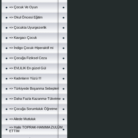
=> Çocuk Ve Oyun
=> Okul Öncesi Eğitim
=> Çocukta Uyurgezerlik
=> Kavgacı Çocuk
=> İndigo Çocuk-Hiperaktif mi
=> Çocuğa Fiziksel Ceza
=> EVLILIK En güzel Gül
=> Kadınların Yüzü !!!
=> Türkiyede Boşanma Sebepleri
=> Daha Fazla Kazanma-Tüketme
=> Çocuğa Sorumluluk Öğretme
=> Ailede Mutluluk
=> Halis TOPRAK-HANIMA ZULÜM
ETTİM