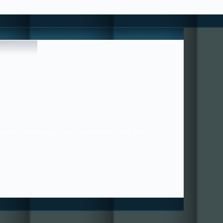
 HİÇBİR ÜCRET-KARŞILIK BEKLEMEYENLERE UYUN , ONLAR ;
36/21 ---- SORUNLAR PAYLAŞTIKÇA AZALIR ---- ++++ MUTLULUK
ÇOĞALIR+++ BİZE YAZABİLİRSİNİZ. ---------------------------------
---------------------------- HIZIRACİL DANIŞMANLIĞI ---------------------
----------------------------------------------- tugra113@gmail.com
SAYGILARIMIZLA.