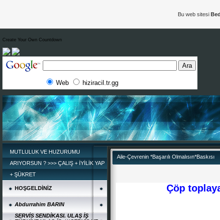
Bu web sitesi
Bed
Create Your Own Countdown
Web
hiziracil.tr.gg
MUTLULUK VE HUZURUMU
Aile-Çevrenin *Başarılı Olmalısın*Baskısı
ARIYORSUN ? >>> ÇALIŞ + İYİLİK YAP
+ ŞÜKRET
Çöp toplay
HOŞGELDİNİZ
Abdurrahim BARIN
SERVİS SENDİKASI. ULAŞ İŞ