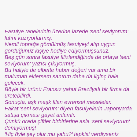
se) -Engellenen Mühendis !!!
İ.M.D.E.S. Halal Food
Fasulye tanelerinin üzerine lazerle 'seni seviyorum'
lafını kazıyorlarmış.
Nemli toprağa gömülmüş fasulyeyi alıp uygun
gördüğünüz kişiye hediye ediyormuşsunuz.
RNEĞİ AS-DER.
Beş gün sonra fasulye filizlendiğinde de ortaya 'seni
seviyorum' yazısı çıkıyormuş.
Jİ
Bu haliyle de elbette haber değeri var ama bir
malumatı eklersem sanırım daha da ilginç hale
gelecek.
Böyle bir ürünü Fransız yahut Brezilyalı bir firma da
OLOJİ TARİHİ MÜZESİ
üretebilirdi.
Sonuçta, aşk meşk filan evrensel meseleler.
Fakat 'seni seviyorum' diyen fasulyelerin Japonya'da
satışa çıkması gayet anlamlı.
Çünkü orada çiftler birbirlerine asla 'seni seviyorum'
demiyormuş!
'Hiç öyle şey olur mu yahu?' tepkisi verdiyseniz