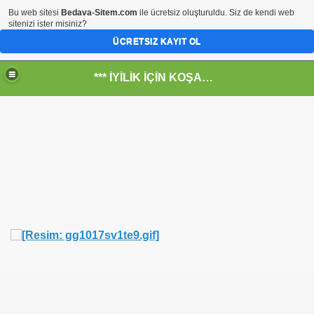
Bu web sitesi
Bedava-Sitem.com
ile ücretsiz oluşturuldu. Siz de kendi web
sitenizi ister misiniz?
ÜCRETSIZ KAYIT OL
*** İYİLİK İÇİN KOŞANLARIN YERİ***
RKİYE ULAŞ-İŞ. ***SERVİS VE ULAŞIM ÇALIŞANLARININ, 
 SERVİSİ
R - HİDROJEN ENERJİ MRK *NASIL ENGELLENDİ* !!!