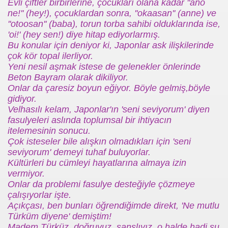
Evli çiftler birbirlerine, çocukları olana kadar ''ano
ne!'' (hey!), çocuklardan sonra, ''okaasan'' (anne) ve
me
''otoosan'' (baba), torun torba sahibi olduklarında ise,
'oi!' (hey sen!) diye hitap ediyorlarmış.
KİSİ
Bu konular için deniyor ki, Japonlar ask ilişkilerinde
çok kör topal ilerliyor.
limi ?
Yeni nesil aşmak istese de gelenekler önlerinde
Beton Bayram olarak dikiliyor.
Onlar da çaresiz boyun eğiyor. Böyle gelmiş,böyle
gidiyor.
ı ?
Velhasılı kelam, Japonlar'ın 'seni seviyorum' diyen
fasulyeleri aslında toplumsal bir ihtiyacın
itelemesinin sonucu.
Çok isteseler bile alışkın olmadıkları için 'seni
tirme Örneği
seviyorum' demeyi tuhaf buluyorlar.
Kültürleri bu cümleyi hayatlarına almaya izin
vermiyor.
Onlar da problemi fasulye desteğiyle çözmeye
çalışıyorlar işte.
Açıkçası, ben bunları öğrendiğimde direkt, 'Ne mutlu
Türküm diyene' demiştim!
Madem Türküz, doğruyuz, şanslıyız, o halde hadi şu