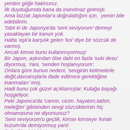
yerden göğe haklısınız.
İlk duyduğumda bana da inanılmaz gelmişti.
Ama bizzat Japonlar'a doğrulattığım için, yemin bile
edebilirim.
Tabii ki de Japonya'da 'seni seviyorum' demeyi
yasaklayan bir kanun yok.
Hatta 'aşk'a karşılık gelen 'koi' diye bir sözcük de
varmış.
Ancak kimse bunu kullanmıyormuş!
Bir Japon, aşkından ölse dahi en fazla 'suki desu'
diyormuş. Yani, 'senden hoşlanıyorum'.
utlu etmiyor
Onlara göre bunun nedeni, 'sevginin kelimelerle
değil,davranışlarla ifade edilmesi gerektiğine
inanmaları' imiş.
Hadi bunu çok güzel açıklamışlar. Kulağa bayağı
hoşgeliyor.
Peki Japonca'da 'canım, cicim, hayatım,tatlım,
meleğim' gibisinden sevgi sözcüklerinin hiç
olmamasına ne diyorsunuz?
'Seni seviyorum'u geçtik, kimse kimseye 'kınalı
kuzum'da demiyormuş yani!