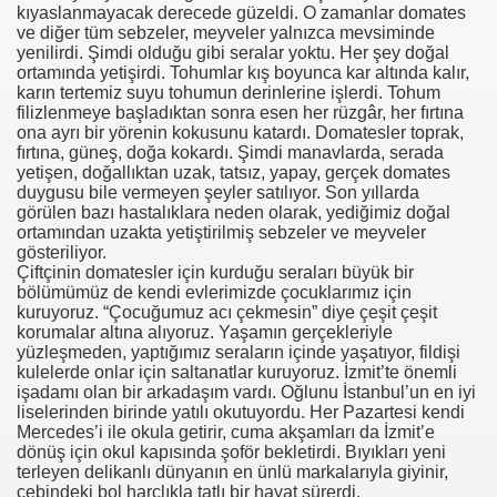
kıyaslanmayacak derecede güzeldi. O zamanlar domates
ve diğer tüm sebzeler, meyveler yalnızca mevsiminde
se) -Engellenen Mühendis !!!
yenilirdi. Şimdi olduğu gibi seralar yoktu. Her şey doğal
ortamında yetişirdi. Tohumlar kış boyunca kar altında kalır,
karın tertemiz suyu tohumun derinlerine işlerdi. Tohum
İ.M.D.E.S. Halal Food
filizlenmeye başladıktan sonra esen her rüzgâr, her fırtına
ona ayrı bir yörenin kokusunu katardı. Domatesler toprak,
fırtına, güneş, doğa kokardı. Şimdi manavlarda, serada
yetişen, doğallıktan uzak, tatsız, yapay, gerçek domates
RNEĞİ AS-DER.
duygusu bile vermeyen şeyler satılıyor. Son yıllarda
görülen bazı hastalıklara neden olarak, yediğimiz doğal
ortamından uzakta yetiştirilmiş sebzeler ve meyveler
Jİ
gösteriliyor.
Çiftçinin domatesler için kurduğu seraları büyük bir
bölümümüz de kendi evlerimizde çocuklarımız için
kuruyoruz. “Çocuğumuz acı çekmesin” diye çeşit çeşit
OLOJİ TARİHİ MÜZESİ
korumalar altına alıyoruz. Yaşamın gerçekleriyle
yüzleşmeden, yaptığımız seraların içinde yaşatıyor, fildişi
kulelerde onlar için saltanatlar kuruyoruz. İzmit’te önemli
işadamı olan bir arkadaşım vardı. Oğlunu İstanbul’un en iyi
liselerinden birinde yatılı okutuyordu. Her Pazartesi kendi
Mercedes’i ile okula getirir, cuma akşamları da İzmit’e
dönüş için okul kapısında şoför bekletirdi. Bıyıkları yeni
terleyen delikanlı dünyanın en ünlü markalarıyla giyinir,
cebindeki bol harçlıkla tatlı bir hayat sürerdi.