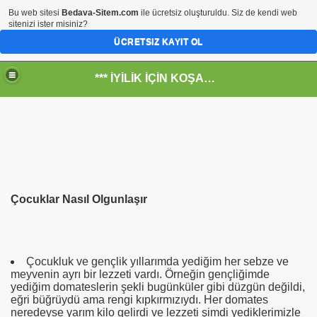
Bu web sitesi
Bedava-Sitem.com
ile ücretsiz oluşturuldu. Siz de kendi web
sitenizi ister misiniz?
ÜCRETSIZ KAYIT OL
*** İYİLİK İÇİN KOŞANLARIN YERİ***
RKİYE ULAŞ-İŞ. ***SERVİS VE ULAŞIM ÇALIŞANLARININ, 
 SERVİSİ
Çocuklar Nasıl Olgunlaşır
Çocukluk ve gençlik yıllarımda yediğim her sebze ve
meyvenin ayrı bir lezzeti vardı. Örneğin gençliğimde
yediğim domateslerin şekli bugünküler gibi düzgün değildi,
eğri büğrüydü ama rengi kıpkırmızıydı. Her domates
neredeyse yarım kilo gelirdi ve lezzeti şimdi yediklerimizle
R - HİDROJEN ENERJİ MRK *NASIL ENGELLENDİ* !!!