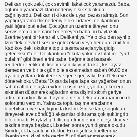
Delikanlı çok zeki, çok sevimli, fakat çok yaramazdı. Baba,
oğlunun yaramazlıkları nedeniyle sık sık okula
çağırılıyordu. Delikanlı iki kez de uyarı cezası almıştı. Son
yaptığı yaramazlık nedeniyle okul idaresi delikanlının
yatılılığını iptal eder. Çocuğunun üzerine titreyen onu
servislere dahi emanet edemeyen baba bu haylazlık
üzerine yeni bir karar alır. Delikanlıya “Ya o okuldan ayrılıp
İzmit’teki devlet lisesine geleceksin veya her gün İzmit’ten
Kadıköy’deki okuluna toplu taşıma araçlarıyla gidip
geleceksin” der. Delikanlının “okula yakın ev tutalım”, “yurt
bulalım” gibi önerilerini baba, bağrına taş basarak
reddeder. Delikanlı lisenin son iki yılında kar, kış, ayaz
demeden ve bir tek gün bile aksatmadan sabah 06.00 da
utlu etmiyor
uyanıp yollara dökülerek ve gece geç vakit İzmit’teki eve
dönerek okur. Baba “Dışarıda lapa lapa kar yağarken onun
sabah altıda telaşla evden çıkışını izler, yolda çekeceği
sıkıntıları düşünerek ağlardım ama dişimi sıktım geriye
adım atmadım. İki yıl boyunca ne bir tek gün arabamı ne de
şoförümü verdim. Yalnızca toplu taşıma araçlarına
binebilsin diye harçlığını da kıstım. Sırılsıklam, soğuktan
titreyerek eve döndüğü akşamlar oldu ama çok şükür grip
bile olmadı. Haylazlığı bitti, öğretmenlerinden teşekkür ve
takdir almaya başladı. Liseden sonra yurt dışında okudu
Şimdi çok başarılı bir doktor. En neşeli sohbetlerimizi
lisenin son iki yılında geçirdiği günleri anımsayarak