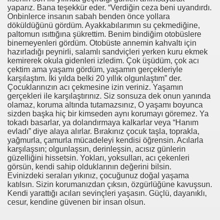
yaparız. Bana teşekkür eder. “Verdiğin ceza beni uyandırdı.
Onbinlerce insanın sabah benden önce yollara
me
döküldüğünü gördüm. Ayakkabılarımın su çekmediğine,
paltomun ısıttığına şükrettim. Benim bindiğim otobüslere
KİSİ
binemeyenleri gördüm. Otobüste annemin kahvaltı için
hazırladığı peynirli, salamlı sandviçleri yerken kuru ekmek
limi ?
kemirerek okula gidenleri izledim. Çok üşüdüm, çok acı
çektim ama yaşamı gördüm, yaşamın gerçekleriyle
karşılaştım. İki yılda belki 20 yıllık olgunlaştım” der.
Çocuklarınızın acı çekmesine izin veriniz. Yaşamın
gerçekleri ile karşılaştırınız. Siz sonsuza dek onun yanında
ı ?
olamaz, koruma altında tutamazsınız, O yaşamı boyunca
sizden başka hiç bir kimseden aynı korumayı göremez. Ya
tokadı basarlar, ya dolandırmaya kalkarlar veya “Hanım
evladı” diye alaya alırlar. Bırakınız çocuk taşla, toprakla,
yağmurla, çamurla mücadeleyi kendisi öğrensin. Acılarla
tirme Örneği
karşılaşsın; olgunlaşsın, derinleşsin, acısız günlerin
güzelliğini hissetsin. Yokları, yoksulları, acı çekenleri
görsün, kendi sahip olduklarının değerini bilsin.
Evinizdeki seraları yıkınız, çocuğunuz doğal yaşama
katılsın. Sizin korumanızdan çıksın, özgürlüğüne kavuşsun.
Kendi yarattığı acıları sevinçleri yaşasın. Güçlü, dayanıklı,
cesur, kendine güvenen bir insan olsun.