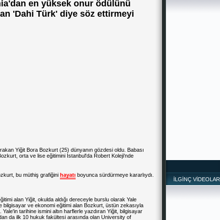
nia'dan en yüksek onur ödülünü
n 'Dahi Türk' diye söz ettirmeyi
*
ırakan Yiğit Bora Bozkurt (25) dünyanın gözdesi oldu. Babası
kurt, orta ve lise eğitimini İstanbul'da Robert Koleji'nde
kurt, bu müthiş grafiğini
hayatı
boyunca sürdürmeye kararlıydı.
İLGİNÇ VİDEOLAR
itimi alan Yiğit, okulda aldığı dereceyle burslu olarak Yale
e bilgisayar ve ekonomi eğitimi alan Bozkurt, üstün zekasıyla
 Yale'in tarihine ismini altın harflerle yazdıran Yiğit, bilgisayar
dan da ilk 10 hukuk fakültesi arasında olan University of