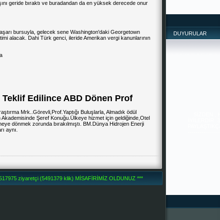
şını geride bıraktı ve buradandan da en yüksek derecede onur
ı başarı bursuyla, gelecek sene Washington'daki Georgetown
DUYURULAR
timi alacak. Dahi Türk genci, ileride Amerikan vergi kanunlarının
a
i Teklif Edilince ABD Dönen Prof
SİZDEN ,
İYİLERDİR. 
PAYLAŞTIKÇA 
Araştırma Mrk..Görevli,Prof.Yaptığı Buluşlarla, Almadık ödül
--------------
m Akademisinde Şeref Konuğu.Ülkeye hizmet için geldiğinde,Otel
-------
meye dönmek zorunda bırakılmıştı. BM.Dünya Hidrojen Enerji
rı aynı.
7975 ziyaretçi (5491379 klik) MİSAFİRİMİZ OLDUNUZ ***