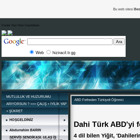
Bu web sitesi
Bed
Create Your Own Countdown
Web
hiziracil.tr.gg
*
MUTLULUK VE HUZURUMU
ABD Fetheden Türkiyeli Öğrenci
ARIYORSUN ? >>> ÇALIŞ + İYİLİK YAP
+ ŞÜKRET
HOŞGELDİNİZ
Dahi Türk ABD'yi fe
Abdurrahim BARIN
4 dil bilen Yiğit, 'Dahiler
SERVİS SENDİKASI. ULAŞ İŞ