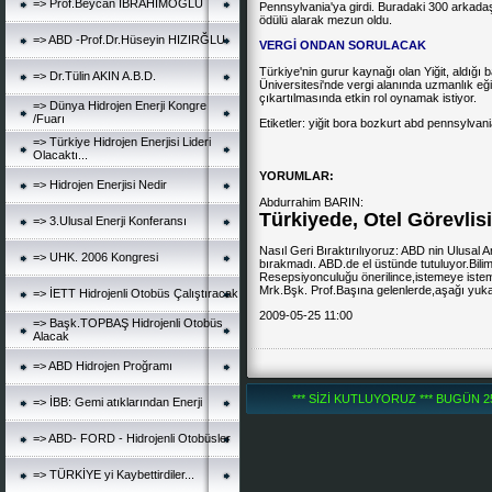
=> Prof.Beycan İBRAHİMOĞLU
Pennsylvania'ya girdi. Buradaki 300 arkada
ödülü alarak mezun oldu.
=> ABD -Prof.Dr.Hüseyin HIZIRĞLU
VERGİ ONDAN SORULACAK
Türkiye'nin gurur kaynağı olan Yiğit, aldığ
=> Dr.Tülin AKIN A.B.D.
Üniversitesi'nde vergi alanında uzmanlık eği
çıkartılmasında etkin rol oynamak istiyor.
=> Dünya Hidrojen Enerji Kongre
/Fuarı
Etiketler:
yiğit
bora
bozkurt
abd
pennsylvani
=> Türkiye Hidrojen Enerjisi Lideri
Olacaktı...
YORUMLAR:
=> Hidrojen Enerjisi Nedir
Abdurrahim BARIN:
Türkiyede, Otel Görevlis
=> 3.Ulusal Enerji Konferansı
Nasıl Geri Bıraktırılıyoruz: ABD nin Ulusal 
=> UHK. 2006 Kongresi
bırakmadı. ABD.de el üstünde tutuluyor.Bili
Resepsiyonculuğu önerilince,istemeye iste
Mrk.Bşk. Prof.Başına gelenlerde,aşağı yuka
=> İETT Hidrojenli Otobüs Çalıştıracak
2009-05-25 11:00
=> Başk.TOPBAŞ Hidrojenli Otobüs
Alacak
=> ABD Hidrojen Proğramı
*** SİZİ KUTLUYORUZ *** BUGÜN 251
=> İBB: Gemi atıklarından Enerji
=> ABD- FORD - Hidrojenli Otobüsler
=> TÜRKİYE yi Kaybettirdiler...