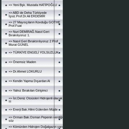
=> Yeni Bşk. Mustafa HATİPOĞLU
=> ABD de Deha Türkiyede
İşsiz.Prof.Dr.Ali ERDEMİR
=> 27 Mayısçıların Kovduğu GOTHE
Prof.Fuat
=> Nuri DEMİRAĞ.Nasıl Geri
Bırakılıyoruz 1.
=> Nasıl Geri Bıraktırılıyoruz 2 Prof
Murat GÜNEL
=> TÜRKİYE ENGELİ YOLSUZLUK
=> Önemsiz Maden
=> Dr.Ahmet LOKURLU
=> Kendin Yapma Dışardan Al
=> Yalnız Bırakılan Girişimci
=> İst.Deniz Otoüsleri Hidrojenli olacak
!!!
=> Enerji Bak.Hilmi Gülerden Müjde
=> Orman Bak.Osman Pepenin verdiği
söz
=> Kömürden Hidrojen Doğalgazın yarı