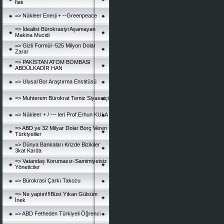
fiatı
=> Nükleer Enerji + --Greenpeace
=> İdealist Bürokrasiyi Aşamayan
Makina Mucidi
=> Gizli Formül -525 Milyon Dolar
Zarar
=> PAKİSTAN ATOM BOMBASI
ABDÜLKADİR HAN
=> Ulusal Bor Araştırma Enstitüsü
=> Muhterem Bürokrat Temiz Siyasetçi
=> Nükleer + / --- leri Prof.Erhun KULA
=> ABD ye 32 Milyar Dolar Borç Veren
Türkiyeliler
=> Dünya Bankaları Krizde Bizikiler
3kat Karda
=> Vatandaş Korumasız-Samimiyetsiz
Yöneticiler
=> Bürokrasi Çarkı Takozu
=> Ne yaptın!!!Büst Yıkan Gülsüm
İnek
=> ABD Fetheden Türkiyeli Öğrenci