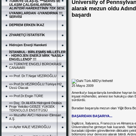
TÜRKİYE ULAŞ-İŞ. ***SERVİS VE
University of Pennsylva
ULAŞIM ÇALIŞANLARININ,
alarak mezun oldu Adında
ALINTERİ HAREKETİNİN TEK SESİ.
UYANIKLARDAN -UYANDIRMA !!!
başardı
SERVİSİ
DEPREM ERKEN İKAZ
ZİYARETÇİ İSTATİSTİK
Hidrojen Enerji Hareketi
İSTANBUL- BİRLEŞMİŞ MİLLETLER
- HİDROJEN ENERJİ MRK *NASIL
ENGELLENDİ* !!!
=> TÜRKİYE ENGELİ BÜROKRASİ
CANAVARI
=> Prof. Dr.T.Nejat VEZİROĞLU
=> Prof.Dr.VEZİROĞLU:Türkiye H2
25 Mayıs 2009
Üssü Olacak
Amerika'yı başarılarıyla kendisine hayran b
=> Prof.Dr.Engin TÜRE
inşaat mühendisi, annesi ise hukukçu olan Boz
sürdürdü.
=> Doç. Dr.Ali ATA-Hidrojenli Otobüs
Proje Yetkilisi-GEBZE YÜKSEK
Buradan başarıyla mezun olan Yiğit Bora Boz
TEKNOLOJİ ENSTİTÜSÜ
=> Muzaffer AVCI Hidrener-Elimsan
BAŞARIDAN BAŞARIYA...
A.Ş.
İngilizce, İtalyanca, Fransızca ve Almanca eğ
=> Ayfer KALE VEZIROĞLU
Üniversitesi'ne girmeye hak kazandı. Yale'd
buradaki öğretim görevlilerinin dikkatini çekti.
bölümünü onur derecesi alarak bitirdi. Ardın