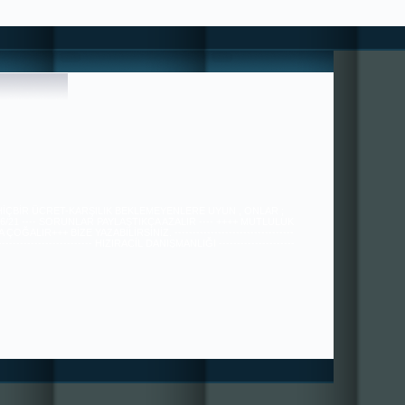
*
 HİÇBİR ÜCRET-KARŞILIK BEKLEMEYENLERE UYUN , ONLAR ;
36/21 ---- SORUNLAR PAYLAŞTIKÇA AZALIR ---- ++++ MUTLULUK
ÇOĞALIR+++ BİZE YAZABİLİRSİNİZ. ---------------------------------
---------------------------- HIZIRACİL DANIŞMANLIĞI ---------------------
----------------------------------------------- tugra113@gmail.com
SAYGILARIMIZLA.