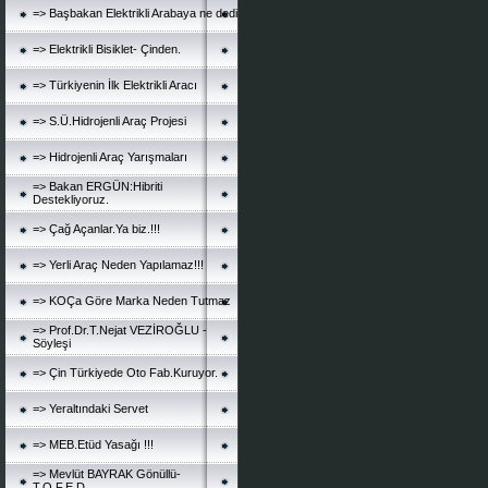
=> Başbakan Elektrikli Arabaya ne dedi
=> Elektrikli Bisiklet- Çinden.
=> Türkiyenin İlk Elektrikli Aracı
=> S.Ü.Hidrojenli Araç Projesi
=> Hidrojenli Araç Yarışmaları
=> Bakan ERGÜN:Hibriti
Destekliyoruz.
=> Çağ Açanlar.Ya biz.!!!
=> Yerli Araç Neden Yapılamaz!!!
=> KOÇa Göre Marka Neden Tutmaz
=> Prof.Dr.T.Nejat VEZİROĞLU -
Söyleşi
=> Çin Türkiyede Oto Fab.Kuruyor.
=> Yeraltındaki Servet
=> MEB.Etüd Yasağı !!!
=> Mevlüt BAYRAK Gönüllü-
T.O.F.E.D.