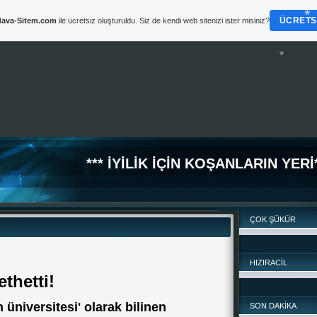
ÜCRETSI
ava-Sitem.com
ile ücretsiz oluşturuldu. Siz de kendi web sitenizi ister misiniz?
*** İYİLİK İÇİN KOŞANLARIN YERİ*
ÇOK ŞÜKÜR
*
HIZIRACİL
thetti!
in üniversitesi' olarak bilinen
SON DAKİKA