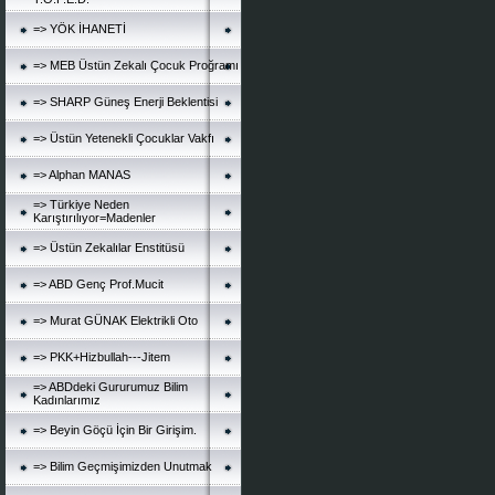
=> YÖK İHANETİ
=> MEB Üstün Zekalı Çocuk Proğramı
=> SHARP Güneş Enerji Beklentisi
=> Üstün Yetenekli Çocuklar Vakfı
=> Alphan MANAS
=> Türkiye Neden
Karıştırılıyor=Madenler
=> Üstün Zekalılar Enstitüsü
=> ABD Genç Prof.Mucit
=> Murat GÜNAK Elektrikli Oto
=> PKK+Hizbullah---Jitem
=> ABDdeki Gururumuz Bilim
Kadınlarımız
=> Beyin Göçü İçin Bir Girişim.
=> Bilim Geçmişimizden Unutmak