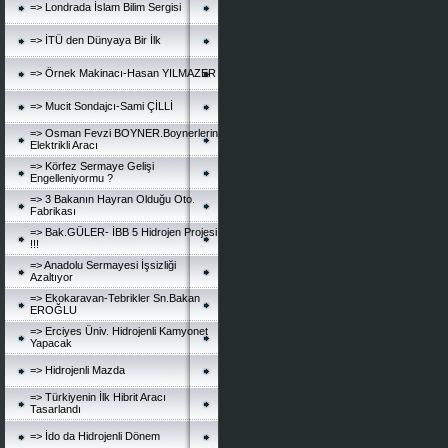
=> Londrada İslam Bilim Sergisi
=> İTÜ den Dünyaya Bir İlk
=> Örnek Makinacı-Hasan YILMAZER
=> Mucit Sondajcı-Sami ÇİLLİ
=> Osman Fevzi BOYNER.Boynerlerin
Elektrikli Aracı
=> Körfez Sermaye Gelişi
Engelleniyormu ?
=> 3 Bakanın Hayran Olduğu Oto.
Fabrikası
=> Bak.GÜLER- İBB 5 Hidrojen Projesi
!!!
=> Anadolu Sermayesi İşsizliği
Azaltıyor
=> Ekokaravan-Tebrikler Sn.Bakan
EROĞLU
=> Erciyes Üniv. Hidrojenli Kamyonet
Yapacak
=> Hidrojenli Mazda
=> Türkiyenin İlk Hibrit Aracı
Tasarlandı
=> İdo da Hidrojenli Dönem