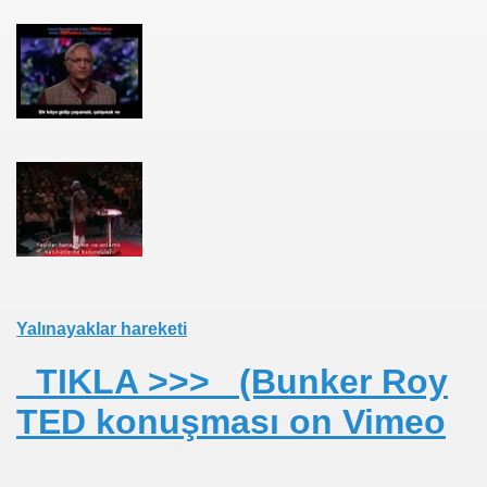
İ CANAVARI
2 Üssü Olacak
Otobüs Proje Yetkilisi-GEBZE YÜKSEK TEKNOLOJİ ENSTİTÜS
n A.Ş.
Yalınayaklar hareketi
TIKLA >>
> (Bunker Roy
TED konuşması on Vimeo
LU