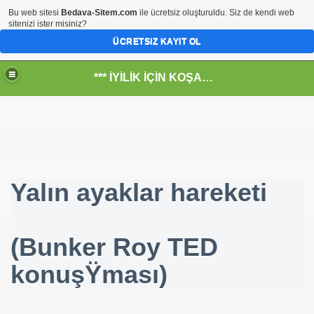
Bu web sitesi
Bedava-Sitem.com
ile ücretsiz oluşturuldu. Siz de kendi web
sitenizi ister misiniz?
ÜCRETSIZ KAYIT OL
*** İYİLİK İÇİN KOŞANLARIN YERİ***
RKİYE ULAŞ-İŞ. ***SERVİS VE ULAŞIM ÇALIŞANLARININ, 
Yalın ayaklar hareketi
 SERVİSİ
(Bunker Roy TED
konuşŸması)
R - HİDROJEN ENERJİ MRK *NASIL ENGELLENDİ* !!!