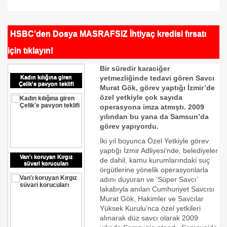
/Fuarı
Olacaktı...
HSBC’den Dosya MASRAFSIZ İhtiyaç kredisi fırsatı
için tıklayın!
Bir süredir karaciğer
Kadın kılığına giren
yetmezliğinde tedavi gören Savcı
Çelik'e pavyon teklifi
Murat Gök, görev yaptığı İzmir’de
özel yetkiyle çok sayıda
operasyona imza atmıştı. 2009
acak
yılından bu yana da Samsun’da
görev yapıyordu.
üs Alacak
İki yıl boyunca Özel Yetkiyle görev
yaptığı İzmir Adliyesi’nde, belediyeler
Van'ı koruyan Kırgız
de dahil, kamu kurumlarındaki suç
süvari korucuları
örgütlerine yönelik operasyonlarla
adını duyuran ve ’Süper Savcı’
lakabıyla anılan Cumhuriyet Savcısı
Murat Gök, Hakimler ve Savcılar
ler
Yüksek Kurulu’nca özel yetkileri
alınarak düz savcı olarak 2009