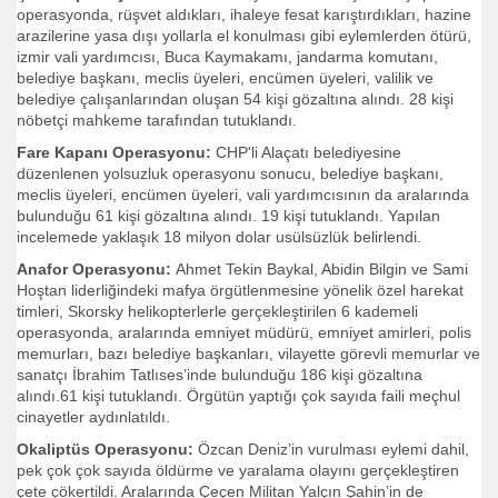
operasyonda, rüşvet aldıkları, ihaleye fesat karıştırdıkları, hazine
arazilerine yasa dışı yollarla el konulması gibi eylemlerden ötürü,
oruz.
izmir vali yardımcısı, Buca Kaymakamı, jandarma komutanı,
belediye başkanı, meclis üyeleri, encümen üyeleri, valilik ve
belediye çalışanlarından oluşan 54 kişi gözaltına alındı. 28 kişi
nöbetçi mahkeme tarafından tutuklandı.
Fare Kapanı Operasyonu:
CHP'li Alaçatı belediyesine
düzenlenen yolsuzluk operasyonu sonucu, belediye başkanı,
az
meclis üyeleri, encümen üyeleri, vali yardımcısının da aralarında
bulunduğu 61 kişi gözaltına alındı. 19 kişi tutuklandı. Yapılan
incelemede yaklaşık 18 milyon dolar usülsüzlük belirlendi.
yleşi
Anafor Operasyonu:
Ahmet Tekin Baykal, Abidin Bilgin ve Sami
.
Hoştan liderliğindeki mafya örgütlenmesine yönelik özel harekat
timleri, Skorsky helikopterlerle gerçekleştirilen 6 kademeli
operasyonda, aralarında emniyet müdürü, emniyet amirleri, polis
memurları, bazı belediye başkanları, vilayette görevli memurlar ve
sanatçı İbrahim Tatlıses’inde bulunduğu 186 kişi gözaltına
alındı.61 kişi tutuklandı. Örgütün yaptığı çok sayıda faili meçhul
cinayetler aydınlatıldı.
.E.D.
Okaliptüs Operasyonu:
Özcan Deniz’in vurulması eylemi dahil,
pek çok çok sayıda öldürme ve yaralama olayını gerçekleştiren
çete çökertildi. Aralarında Çeçen Militan Yalçın Şahin’in de