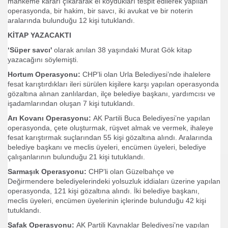
mahkeme kararı çıkararak el koydukları tespit edilerek yapılan
operasyonda, bir hakim, bir savcı, iki avukat ve bir noterin
ren Türkiyeliler
aralarında bulunduğu 12 kişi tutuklandı.
KİTAP YAZACAKTI
er 3kat Karda
‘Süper savcı'
olarak anılan 38 yaşındaki Murat Gök kitap
iz Yöneticiler
yazacağını söylemişti.
Hortum Operasyonu:
CHP’li olan Urla Belediyesi’nde ihalelere
fesat karıştırdıkları ileri sürülen kişilere karşı yapılan operasyonda
gözaltına alınan zanlılardan, ilçe belediye başkanı, yardımcısı ve
 İnek
işadamlarından oluşan 7 kişi tutuklandı.
Arı Kovanı Operasyonu:
AK Partili Buca Belediyesi’ne yapılan
ci
operasyonda, çete oluşturmak, rüşvet almak ve vermek, ihaleye
fesat karıştırmak suçlarından 55 kişi gözaltına alındı. Aralarında
 dedi
belediye başkanı ve meclis üyeleri, encümen üyeleri, belediye
çalışanlarının bulunduğu 21 kişi tutuklandı.
Sarmaşık Operasyonu:
CHP’li olan Güzelbahçe ve
Değirmendere belediyelerindeki yolsuzluk iddiaları üzerine yapılan
operasyonda, 121 kişi gözaltına alındı. İki belediye başkanı,
meclis üyeleri, encümen üyelerinin içlerinde bulunduğu 42 kişi
tutuklandı.
Şafak Operasyonu:
AK Partili Kaynaklar Belediyesi’ne yapılan