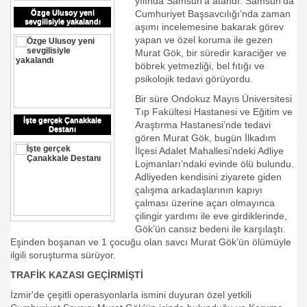
yılında Samsun’a atandı. Samsun’da
Özge Ulusoy yeni
Cumhuriyet Başsavcılığı’nda zaman
sevgilisiyle yakalandı
aşımı incelemesine bakarak görev
yapan ve özel koruma ile gezen
Murat Gök, bir süredir karaciğer ve
Prof.Dr.Ali ERDEMİR
böbrek yetmezliği, bel fıtığı ve
psikolojik tedavi görüyordu.
E Prof.Fuat
Bir süre Ondokuz Mayıs Üniversitesi
lıyoruz 1.
Tıp Fakültesi Hastanesi ve Eğitim ve
İşte gerçek Çanakkale
Araştırma Hastanesi’nde tedavi
Destanı
gören Murat Gök, bugün İlkadım
rof Murat GÜNEL
İlçesi Adalet Mahallesi’ndeki Adliye
Lojmanları’ndaki evinde ölü bulundu.
K
Adliyeden kendisini ziyarete giden
çalışma arkadaşlarının kapıyı
çalması üzerine açan olmayınca
çilingir yardımı ile eve girdiklerinde,
Gök’ün cansız bedeni ile karşılaştı.
Eşinden boşanan ve 1 çocuğu olan savcı Murat Gök’ün ölümüyle
ilgili soruşturma sürüyor.
TRAFİK KAZASI GEÇİRMİŞTİ
İzmir'de çeşitli operasyonlarla ismini duyuran özel yetkili