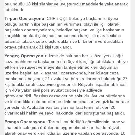
bulunduğu 18 kişi silahlar ve uyuşturucu maddelerle yakalanarak
ramı
tutuklandı.
Tırpan Operasyonu
: CHP’li Çiğli Belediye başkanı ile üyesi
i
olduğu partinin ilçe başkanının vurulması olayı ile ilgili olarak
başlatılan operasyonlarda, belediye başkanı ve ilçe başkanının
karşılıklı menfaat çatışması sonucunda karşılıklı olarak silahlı
adamlar tutarak çete oluşturdukları ve birbirlerini vurdurdukları
ortaya çıkarılarak 31 kişi tutuklandı.
Yengeç Operasyonu:
İzmir’de bulunan her iki özel yetkili ağır
adenler
ceza mahkemesi başkanının da rüşvet karşılığı tutukluları tahliye
ettikleri ve rüşvet vermeyenleri tahliye etmedikleri duyumları
üzerine başlatılan iki aşamalı operasyonda, her iki ağır ceza
mahkemesi başkanı, 21 avukat ve bürokratlarında bulunduğu 27
kişi tutuklanarak cezaevine gönderildi. Rüşvetin ispatlanabilmesi
için 40’a yakın sivil polis avukat cübbesiyle adliyede
görevlendirildi. Bazıları cezaevlerine sokuldu. Avukat bürolarına
ve kullandıkları otomobillerine dinleme cihazları ve gizli kameralar
yerleştirildi. Avukatlar vasıtasıyla menfaat temin ettikleri 20
civarındaki hakim ve savcı hakkında idari soruşturma başlatıldı.
Pranga Operasyonu:
Tarım İl müdürlüğü görevlilerinin ihraç ve
nlarımız
ithal edilecek gıda ürünlerine uygun olmadıkları halde rüşvet
alarak onay verdikleri iddiaları üzerine yapılan operasyonda, 10