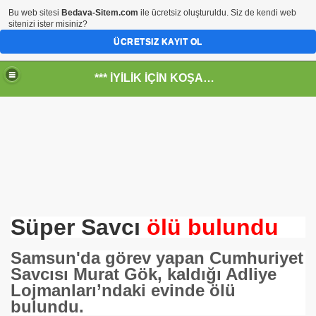
Bu web sitesi
Bedava-Sitem.com
ile ücretsiz oluşturuldu. Siz de kendi web
sitenizi ister misiniz?
ÜCRETSIZ KAYIT OL
*** İYİLİK İÇİN KOŞANLARIN YERİ***
RKİYE ULAŞ-İŞ. ***SERVİS VE ULAŞIM ÇALIŞANLARININ, 
 SERVİSİ
Süper Savcı
ölü bulundu
Samsun'da görev yapan Cumhuriyet
Savcısı Murat Gök, kaldığı Adliye
Lojmanları’ndaki evinde ölü
bulundu.
R - HİDROJEN ENERJİ MRK *NASIL ENGELLENDİ* !!!