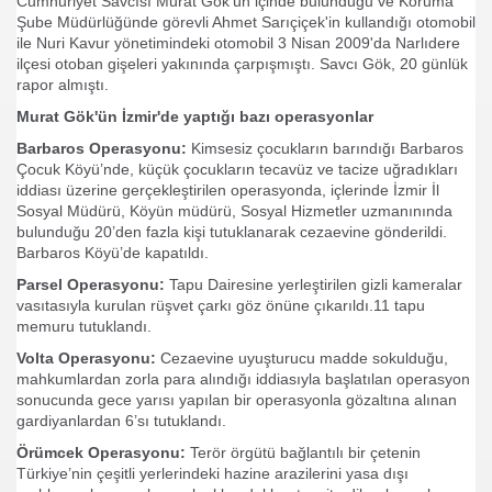
Cumhuriyet Savcısı Murat Gök'ün içinde bulunduğu ve Koruma
acak !!!
Şube Müdürlüğünde görevli Ahmet Sarıçiçek'in kullandığı otomobil
ile Nuri Kavur yönetimindeki otomobil 3 Nisan 2009'da Narlıdere
de
ilçesi otoban gişeleri yakınında çarpışmıştı. Savcı Gök, 20 günlük
rapor almıştı.
diği söz
Murat Gök'ün İzmir'de yaptığı bazı operasyonlar
Barbaros Operasyonu:
Kimsesiz çocukların barındığı Barbaros
arı fiatı
Çocuk Köyü’nde, küçük çocukların tecavüz ve tacize uğradıkları
iddiası üzerine gerçekleştirilen operasyonda, içlerinde İzmir İl
Sosyal Müdürü, Köyün müdürü, Sosyal Hizmetler uzmanınında
bulunduğu 20’den fazla kişi tutuklanarak cezaevine gönderildi.
 Makina Mucidi
Barbaros Köyü’de kapatıldı.
Parsel Operasyonu:
Tapu Dairesine yerleştirilen gizli kameralar
Zarar
vasıtasıyla kurulan rüşvet çarkı göz önüne çıkarıldı.11 tapu
memuru tutuklandı.
ABDÜLKADİR HAN
Volta Operasyonu:
Cezaevine uyuşturucu madde sokulduğu,
mahkumlardan zorla para alındığı iddiasıyla başlatılan operasyon
sonucunda gece yarısı yapılan bir operasyonla gözaltına alınan
gardiyanlardan 6’sı tutuklandı.
setçi
Örümcek Operasyonu:
Terör örgütü bağlantılı bir çetenin
Türkiye’nin çeşitli yerlerindeki hazine arazilerini yasa dışı
KULA