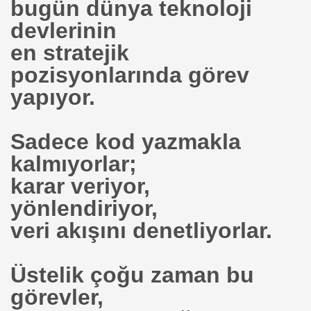
bugün dünya teknoloji
devlerinin
en stratejik
pozisyonlarında görev
yapıyor.
ZER
Sadece kod yazmakla
kalmıyorlar;
n Elektrikli Aracı
karar veriyor,
yönlendiriyor,
niyormu ?
veri akışını denetliyorlar.
Fabrikası
esi !!!
Üstelik çoğu zaman bu
görevler,
ltıyor