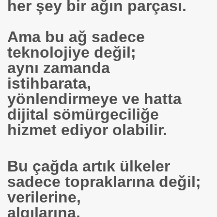
her şey bir ağın parçası.
Ama bu ağ sadece
Prof.Dr.Ali ERDEMİR
teknolojiye değil;
E Prof.Fuat
aynı zamanda
istihbarata,
lıyoruz 1.
yönlendirmeye ve hatta
rof Murat GÜNEL
dijital sömürgeciliğe
K
hizmet ediyor olabilir.
Bu çağda artık ülkeler
sadece topraklarına değil;
verilerine,
algılarına,