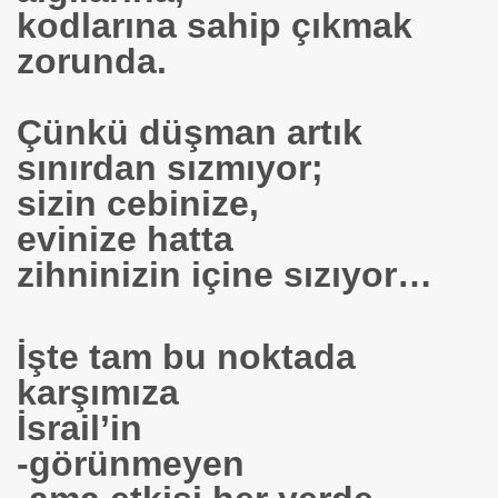
acak !!!
kodlarına sahip çıkmak
zorunda.
de
diği söz
Çünkü düşman artık
arı fiatı
sınırdan sızmıyor;
sizin cebinize,
evinize hatta
 Makina Mucidi
zihninizin içine sızıyor…
Zarar
ABDÜLKADİR HAN
İşte tam bu noktada
karşımıza
İsrail’in
setçi
-görünmeyen
KULA