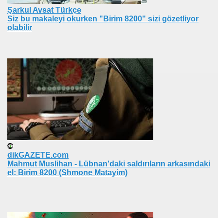
CAĞIM ?
Şarkul Avsat Türkçe
Siz bu makaleyi okurken "Birim 8200" sizi gözetliyor
olabilir
.Sn.Bülent ARINÇ
fre İle
ÜL
DOĞAN
dikGAZETE.com
Mahmut Muslihan - Lübnan'daki saldırıların arkasındaki
el: Birim 8200 (Shmone Matayim)
ICI
 ÇELİK