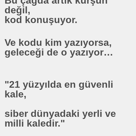
Bu çağda artık kurşun
değil,
kod konuşuyor.
Ve kodu kim yazıyorsa,
geleceği de o yazıyor…
om
"21 yüzyılda en güvenli
kale,
on NJ.Canlı Yayın
nter
siber dünyadaki yerli ve
milli kaledir."