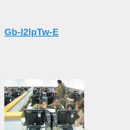
Gb-I2lpTw-E
 İBNİ RÜŞD
rof.Dr.TÜBİTAK
E VAKFI