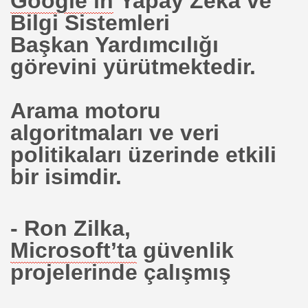
Google’ın
Yapay Zekâ ve
Bilgi Sistemleri
meliyat. ABD.
Başkan Yardımcılığı
t Uzmanı
görevini yürütmektedir.
Arama motoru
algoritmaları ve veri
politikaları üzerinde etkili
areketi -
bir isimdir.
- Ron Zilka,
lot Bölge.Kemal Kerem TUNÇER
Microsoft’ta
güvenlik
projelerinde çalışmış
 Yatırım