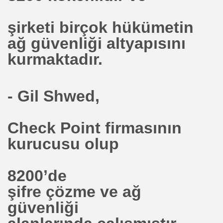
şirketi birçok hükümetin
do Ichette
ağ güvenliği altyapısını
kurmaktadır.
TİPOĞLU
- Gil Shwed,
enli Araç
Check Point firmasının
kurucusu olup
eği ( YÖNETDER )
8200’de
şifre çözme ve ağ
güvenliği