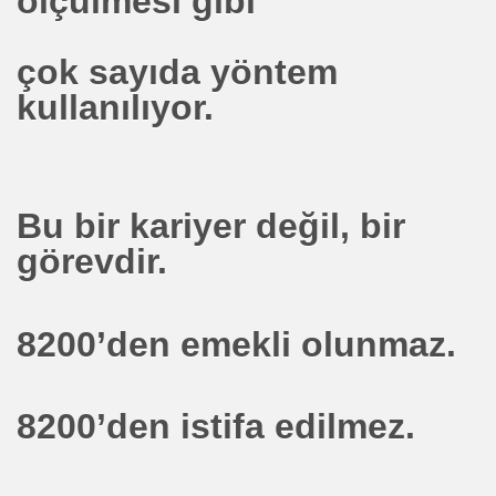
ölçülmesi gibi
GİL İ DÜNYA ŞAMPİYONU OLDU
çok sayıda yöntem
Ş+RÜZGAR ENERJİ PROJESİ
kullanılıyor.
KER ROY TED
 İNANILMAZ ZARAR-OYUNLAR M.Vek.Aykut ERDOĞDU V
Bu bir kariyer değil, bir
görevdir.
Rİ. JOSE TRİBOLET .ULIMATE CELL .ULTIMATE POWER
 Mühendislerinden ve *Pilot
8200’den emekli olunmaz.
N BİZ ÇIKARAMIYORUZ
8200’den istifa edilmez.
REN