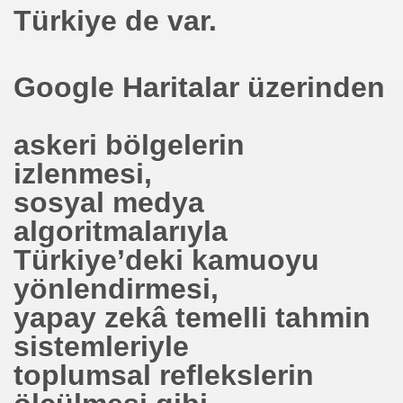
Türkiye de var.
R BİZDEN MUCİT ÇIKMAZ
ot
Google Haritalar üzerinden
 Üniversitesinden.
Bağımlılığından kurtarır
askeri bölgelerin
izlenmesi,
CARA DUR YABANCI KANSERLİYE GEÇ
sosyal medya
ANYADA REKOR KIRIYOR . KALKINDIRIYOR
algoritmalarıyla
gi
Türkiye’deki kamuoyu
yönlendirmesi,
yapay zekâ temelli tahmin
Jİ PİYASASI DİNAMİTLEME KURUMU
sistemleriyle
OSU 10 MİLYON DOLAR ,OLACAK MI !!!
toplumsal reflekslerin
URRAHİM BARIN IN HİDROJEN YAKIT SUNUMU. HALİÇ K