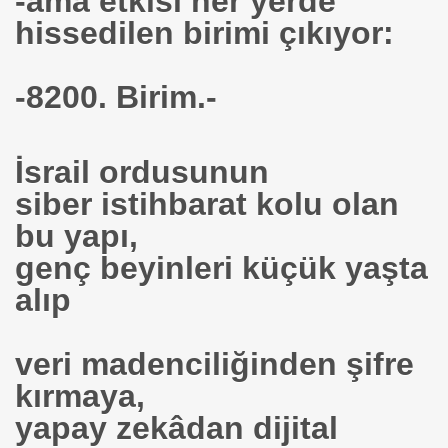
-ama etkisi her yerde
hissedilen birimi çıkıyor:
ren Türkiyeliler
er 3kat Karda
-8200. Birim.-
iz Yöneticiler
İsrail ordusunun
siber istihbarat kolu olan
 İnek
bu yapı,
ci
genç beyinleri küçük yaşta
 dedi
alıp
veri madenciliğinden şifre
kırmaya,
yapay zekâdan dijital