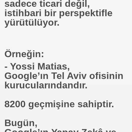
sadece ticari değil,
kan EROĞLU
istihbari bir perspektifle
onet Yapacak
yürütülüyor.
rlandı
Örneğin:
- Yossi Matias,
ik Üretecek
Google’ın Tel Aviv ofisinin
evdalısı
kurucularındandır.
8200 geçmişine sahiptir.
ok
Bugün,
ttiği Dr.