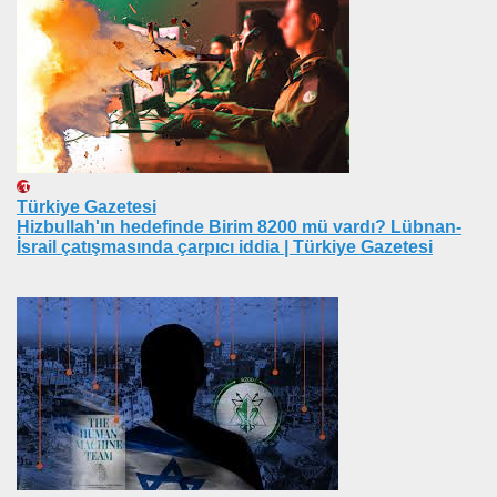
EYSEL EROĞLU
IM
mer DİNÇER
nı
Türkiye Gazetesi
Hizbullah'ın hedefinde Birim 8200 mü vardı? Lübnan-
da Oturan TekProf. Maliye Bakanı
İsrail çatışmasında çarpıcı iddia | Türkiye Gazetesi