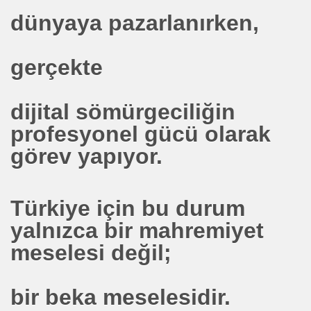
dünyaya pazarlanırken,
GAT BOZOK -19 MSYIS-UŞAK -NİVERSİTELERİ- SN REM
NKA KARTI NEDİR FAYDASI ENGELLER VARMI
gerçekte
dijital sömürgeciliğin
 TOSHİBA HİDROJEN ENERJİ ŞİRKETİ ESS RYO NAKAJİ
profesyonel gücü olarak
. ZAHMAKIRAN .
görev yapıyor.
YERLİ MİLLİ ELEKTRİKLİ ARAÇ
R. HİDROJEN ENERJİSİ VE ÜLKESİNE HİZMETE ADAMIŞ 
Türkiye için bu durum
yalnızca bir mahremiyet
meselesi değil;
se) -Engellenen Mühendis !!!
bir beka meselesidir.