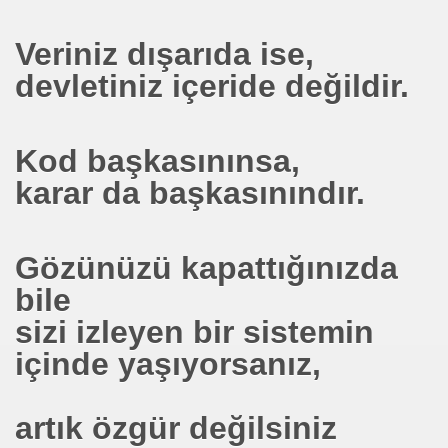
İ.M.D.E.S. Halal Food
Veriniz dışarıda ise,
devletiniz içeride değildir.
RNEĞİ AS-DER.
Jİ
Kod başkasınınsa,
karar da başkasınındır.
OLOJİ TARİHİ MÜZESİ
Gözünüzü kapattığınızda
bile
sizi izleyen bir sistemin
içinde yaşıyorsanız,
artık özgür değilsiniz