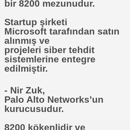
bir 8200 mezunudur.
erji Kullanmak)
Startup şirketi
ci İstiyor
Microsoft tarafından satın
alınmış ve
erjisi
projeleri siber tehdit
 .ÜLKESİ İÇİN MİLYON DOLAR ALINTERİNİ HİDROJENE A
sistemlerine entegre
n Kaynağı
edilmiştir.
- Nir Zuk,
Palo Alto Networks’un
syenleri geri döndürmek için 'Eve Dönüş' programını başla
kurucusudur.
8200 kökenlidir ve
maz