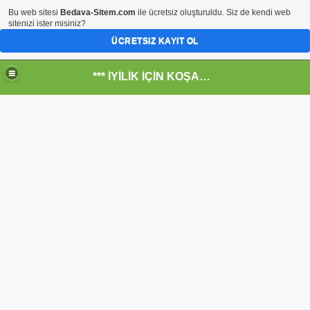
Bu web sitesi
Bedava-Sitem.com
ile ücretsiz oluşturuldu. Siz de kendi web
sitenizi ister misiniz?
ÜCRETSIZ KAYIT OL
*** İYİLİK İÇİN KOŞANLARIN YERİ***
RKİYE ULAŞ-İŞ. ***SERVİS VE ULAŞIM ÇALIŞANLARININ, 
 SERVİSİ
R - HİDROJEN ENERJİ MRK *NASIL ENGELLENDİ* !!!