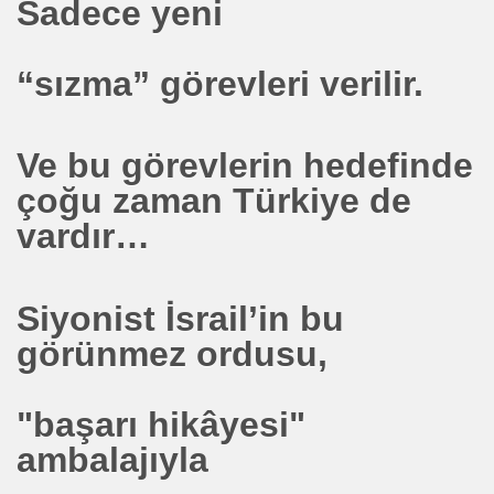
Sadece yeni
N YAKIT PİLİ
“sızma” görevleri verilir.
M 46 BİRLEŞİM 22 OCAK 2004 PERŞEMBE
Ve bu görevlerin hedefinde
çoğu zaman Türkiye de
vardır…
ROF DOĞAN AYDAL PROF ABDULLAH ÇOBAN
Siyonist İsrail’in bu
görünmez ordusu,
OĞLU
L CELL BALLARD BURAK ÖZ ULAŞIM ARAÇ UYGULAMALA
"başarı hikâyesi"
iyet avantajı NATURELGAZ
ambalajıyla
TRİK ENERJİSİ