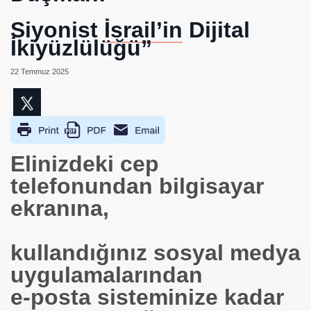
/Fuarı
Siyonist
İsrail’in
Dijital
İkiyüzlülüğü”
Olacaktı...
22 Temmuz 2025
Elinizdeki cep
acak
telefonundan bilgisayar
üs Alacak
ekranına,
kullandığınız sosyal medya
uygulamalarından
ler
e-posta sisteminize kadar