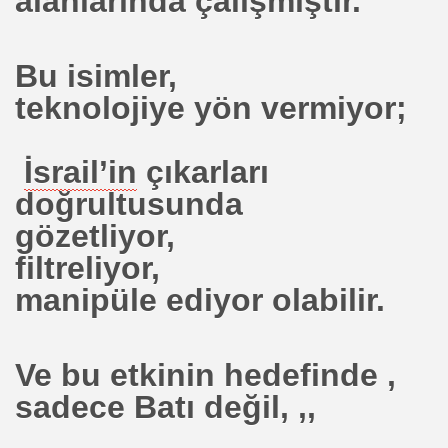
alanlarında çalışmıştır.
Bu isimler,
m
teknolojiye yön vermiyor;
RK.NE ARSA BULUNAMAZKEN, ÖZEL ŞAHISLAR NASIL BU
İsrail’in
çıkarları
YASA OLURMU
doğrultusunda
LINA GEÇTİ
gözetliyor,
filtreliyor,
 İÇİN ÇALIŞAN SANAYİCİNİN BAŞINA GELENLER-Muzaffe
manipüle ediyor olabilir.
RAN MÜFETTİŞE CEZA
İLİRSİNİZ
Ve bu etkinin hedefinde ,
 Benim Ama..
sadece Batı değil, ,,
 -GEÇ