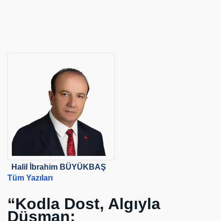
İ CANAVARI
2 Üssü Olacak
Otobüs Proje Yetkilisi-GEBZE YÜKSEK TEKNOLOJİ ENSTİTÜS
n A.Ş.
Halil İbrahim BÜYÜKBAŞ
Tüm Yazıları
LU
“Kodla Dost, Algıyla
Düşman: