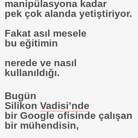
manipülasyona kadar
pek çok alanda yetiştiriyor.
oruz.
Fakat asıl mesele
bu eğitimin
az
nerede ve nasıl
yleşi
kullanıldığı.
.
Bugün
Silikon
Vadisi’nde
bir Google ofisinde çalışan
.E.D.
bir mühendisin,