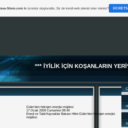
ÜCRETSI
ava-Sitem.com
ile ücretsiz oluşturuldu. Siz de kendi web sitenizi ister misiniz?
*** İYİLİK İÇİN KOŞANLARIN YERİ*
Ç
H
Güler'den hidrojen enerjisi müjdesi
17 Ocak 2009 Cumartesi 08:49
Enerji ve Tabii Kaynaklar Bakanı Hilmi Güler'den hidrojen enerjisi
müjdesi.
S