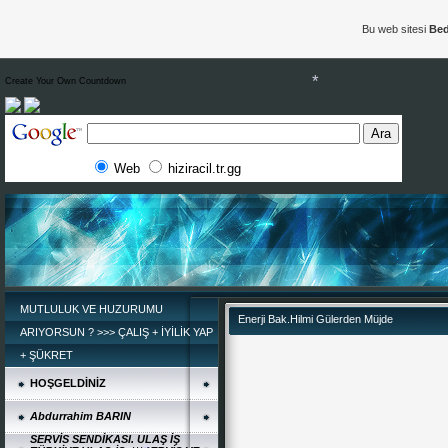
Bu web sitesi
Bed
Create Your Own Countdown
Web
hiziracil.tr.gg
*
MUTLULUK VE HUZURUMU
Enerji Bak.Hilmi Gülerden Müjde
ARIYORSUN ? >>> ÇALIŞ + İYİLİK YAP
+ ŞÜKRET
HOŞGELDİNİZ
Abdurrahim BARIN
SERVİS SENDİKASI. ULAŞ İŞ