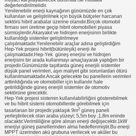
değerlendirilmelidir.
/Fuarı
Yenilenebilir enerji kaynağının günümüzde en çok
kullanılan ve geliştirilmek için büyük bütçeler harcanan
Olacaktı...
sektörü hibrit arabalar üzerine olanıdır.Birçok otomobil
firması seri üretime geçip hibrit otomobilleri piyasa
sürmüşlerdir.Akaryakıt ve hidrojen enerjisinin birlikte
kullanıldığı sistemler geliştirilmeye
çalışılmaktadır.Yenilenebilir araçlar adına geliştirdiğim
Hep-Yek projesi hibrit(bütünleşik) enerji ile
çalışmaktadır.Hep-Yek güneş enerjisi ve hidrojen
enerjisini bir arada kullanmayı amaçlayarak yaptığım bir
projedir.Günümüzde taşıtlarda güneş enerjili sistemler
acak
düşük panel verimleri, aşırı maliyet gibi sorunlardan ötürü
kullanılmamaktadır.Ancak gelecekte bu panellerin verimleri
arttırıldığında ve otomobiller için kullanılır hale
üs Alacak
getirildiğinde güneş enerjili sistemler de otomotiv
sektörüne girecektir.
Hep-Yek projesi sistemin kullanılabilirliğini gösterebilmek
ve bu hibrit sistemi otomobillerde görebilmek için
2
tasarlanan bir projedir.yaklaşık 9m
güneş paneli
yerleştirilecek olan araba yüzeyi; 5,5m boy ,1,8m eninde
ler
olacaktır.Verimliliğine göre alınan enerji değişecektir.1kW
enerjiyi güneş panellerinden alma hedeflenmiştir.Bu enerji
MPPT üzerinden akü grubuna verilecek ve aküler bu