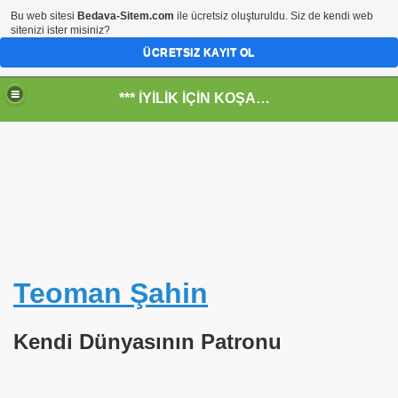
Bu web sitesi
Bedava-Sitem.com
ile ücretsiz oluşturuldu. Siz de kendi web
sitenizi ister misiniz?
ÜCRETSIZ KAYIT OL
*** İYİLİK İÇİN KOŞANLARIN YERİ***
RKİYE ULAŞ-İŞ. ***SERVİS VE ULAŞIM ÇALIŞANLARININ, 
 SERVİSİ
Teoman
Şahin
Kendi Dünyasının Patronu
R - HİDROJEN ENERJİ MRK *NASIL ENGELLENDİ* !!!