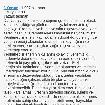
8 Yorum
- 1.097 okunma
İ CANAVARI
9 Mayıs 2011
Yazan: teoman
Dünyada ve ülkemizde enerjinin güncel bir sorun olarak
karşımıza çıktığı şu günlerde, fosil yakıt rezervinin gün
geçtikçe tükenmesi ve bu tip yakıtların çevreye verdikleri
2 Üssü Olacak
zarar, insanlığı alternatif enerji kaynaklarına yöneltmiştir.
Yenilenebilir enerji; kaynaklarının doğal döngüleri içinde
var olan enerji akışından elde edilen, kaynağının ve
üretilen enerji sonucu çıkan atığının çevreye zarar
Otobüs Proje Yetkilisi-GEBZE YÜKSEK TEKNOLOJİ ENSTİTÜS
vermediği enerjidir.
Yenilenebilir enerjinin kullanım kolaylığı ve temizliği
nedeniyle diğer enerji kaynaklarına göre elektrik enerjisi
n A.Ş.
üretmedeki payı gün geçtikçe artmaktadır.Elektrik
enerjisinin üretiminden ziyade depolanması ve iletilmesi,
üretildiğinde tüketilme zorunluluğunun bulunması elektrik
enerjisinin dezavantajı olduğundan, üretim yapılırken
mutlaka doğru çalışan, etkin bir planlama yapılarak;
proje,tesis ve dağıtım safhaları koordineli olarak
düzenlenmelidir. Planlama yapılırken enerjinin ucuzluğu,
LU
talebi karşılaması, üretimin güvenilir olması, sürekli ve
kaliteli olması gerekmektedir. Bu nedenle elektrik enerjisi
üretiminde sahip olunan yenilenebilir enerji kaynakları
ihtiyacı karşılayabilecek durumda ise mutlaka