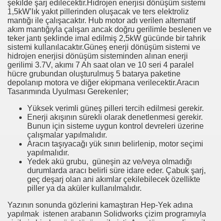
şekilde şarj edilecektir.Hidrojen enerjisi dönüşüm sistemi
1,5kW’lık yakıt pillerinden oluşacak ve ters elektroliz
mantığı ile çalışacaktır. Hub motor adı verilen alternatif
akım mantığıyla çalışan ancak doğru gerilimle beslenen ve
teker jantı şeklinde imal edilmiş 2,5kW gücünde bir tahrik
Prof.Dr.Ali ERDEMİR
sistemi kullanılacaktır.Güneş enerji dönüşüm sistemi ve
hidrojen enerjisi dönüşüm sisteminden alınan enerji
E Prof.Fuat
gerilimi 3.7V, akımı 7 Ah saat olan ve 10 seri 4 paralel
hücre grubundan oluşturulmuş 5 batarya paketine
lıyoruz 1.
depolanıp motora ve diğer ekipmana verilecektir.Aracın
Tasarımında Uyulması Gerekenler;
rof Murat GÜNEL
Yüksek verimli güneş pilleri tercih edilmesi gerekir.
Enerji akışının sürekli olarak denetlenmesi gerekir.
K
Bunun için sisteme uygun kontrol devreleri üzerine
çalışmalar yapılmalıdır.
Aracın taşıyacağı yük sınırı belirlenip, motor seçimi
yapılmalıdır.
Yedek akü grubu, güneşin az ve/veya olmadığı
durumlarda aracı belirli süre idare eder. Çabuk şarj,
geç deşarj olan ani akımlar çekilebilecek özellikte
piller ya da aküler kullanılmalıdır.
Yazının sonunda gözlerini kamaştıran Hep-Yek adına
yapılmak istenen arabanın Solidworks çizim programıyla