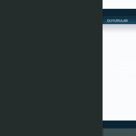
DUYURULAR
SİZDEN ,
İYİLERDİR. 
PAYLAŞTIKÇA 
--------------
-------