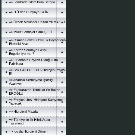
=> Londrada İslam Bilim Sergisi
=> İTÜ den Dünyaya Bir İlk
=> Örnek Makinacı-Hasan YILMAZER
=> Mucit Sondajcı-Sami ÇİLLİ
=> Osman Fevzi BOYNER.Boynerlerin
Elektrikli Aracı
=> Körfez Sermaye Gelişi
Engelleniyormu ?
=> 3 Bakanın Hayran Olduğu Oto.
Fabrikası
=> Bak.GÜLER- İBB 5 Hidrojen Projesi
!!!
=> Anadolu Sermayesi İşsizliği
Azaltıyor
=> Ekokaravan-Tebrikler Sn.Bakan
EROĞLU
=> Erciyes Üniv. Hidrojenli Kamyonet
Yapacak
=> Hidrojenli Mazda
=> Türkiyenin İlk Hibrit Aracı
Tasarlandı
=> İdo da Hidrojenli Dönem