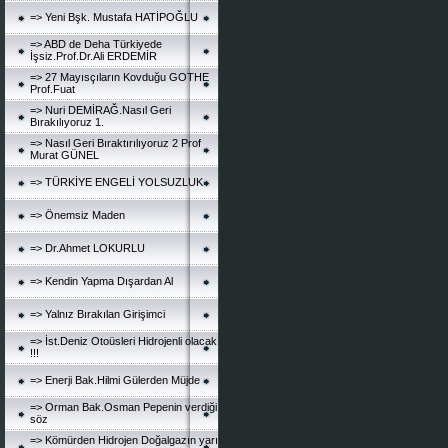
=> Yeni Bşk. Mustafa HATİPOĞLU
=> ABD de Deha Türkiyede
İşsiz.Prof.Dr.Ali ERDEMİR
=> 27 Mayısçıların Kovduğu GOTHE
Prof.Fuat
=> Nuri DEMİRAĞ.Nasıl Geri
Bırakılıyoruz 1.
=> Nasıl Geri Bıraktırılıyoruz 2 Prof
Murat GÜNEL
=> TÜRKİYE ENGELİ YOLSUZLUK
=> Önemsiz Maden
=> Dr.Ahmet LOKURLU
=> Kendin Yapma Dışardan Al
=> Yalnız Bırakılan Girişimci
=> İst.Deniz Otoüsleri Hidrojenli olacak
!!!
=> Enerji Bak.Hilmi Gülerden Müjde
=> Orman Bak.Osman Pepenin verdiği
söz
=> Kömürden Hidrojen Doğalgazın yarı