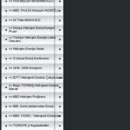
=> Prof.Beycan İBRAHİMOĞLU
=> ABD -Prof.Dr.Hüseyin HIZIRĞLU
=> Dr.Tülin AKIN A.B.D.
=> Dünya Hidrojen Enerji Kongre
/Fuarı
=> Türkiye Hidrojen Enerjisi Lideri
Olacaktı...
=> Hidrojen Enerjisi Nedir
=> 3.Ulusal Enerji Konferansı
=> UHK. 2006 Kongresi
=> İETT Hidrojenli Otobüs Çalıştıracak
=> Başk.TOPBAŞ Hidrojenli Otobüs
Alacak
=> ABD Hidrojen Proğramı
=> İBB: Gemi atıklarından Enerji
=> ABD- FORD - Hidrojenli Otobüsler
=> TÜRKİYE yi Kaybettirdiler...