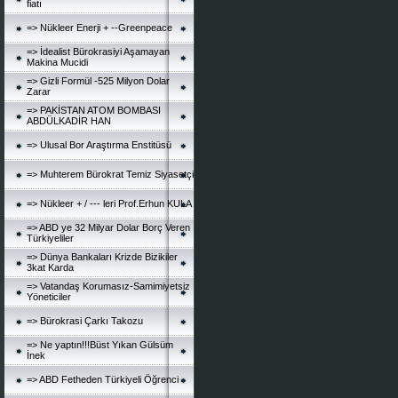
fiatı
=> Nükleer Enerji + --Greenpeace
=> İdealist Bürokrasiyi Aşamayan
Makina Mucidi
=> Gizli Formül -525 Milyon Dolar
Zarar
=> PAKİSTAN ATOM BOMBASI
ABDÜLKADİR HAN
=> Ulusal Bor Araştırma Enstitüsü
=> Muhterem Bürokrat Temiz Siyasetçi
=> Nükleer + / --- leri Prof.Erhun KULA
=> ABD ye 32 Milyar Dolar Borç Veren
Türkiyeliler
=> Dünya Bankaları Krizde Bizikiler
3kat Karda
=> Vatandaş Korumasız-Samimiyetsiz
Yöneticiler
=> Bürokrasi Çarkı Takozu
=> Ne yaptın!!!Büst Yıkan Gülsüm
İnek
=> ABD Fetheden Türkiyeli Öğrenci