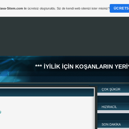
ÜCRETSI
ava-Sitem.com
ile ücretsiz oluşturuldu. Siz de kendi web sitenizi ister misiniz?
*** İYİLİK İÇİN KOŞANLARIN YERİ*
ÇOK ŞÜKÜR
HIZIRACİL
Ü
SON DAKİKA