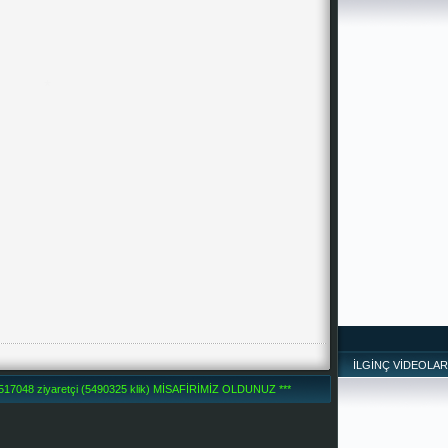
*
İLGİNÇ VİDEOLAR
7048 ziyaretçi (5490325 klik) MİSAFİRİMİZ OLDUNUZ ***