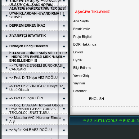
TÜRKİYE ULAŞ-İŞ. ***SERVİS VE
ULAŞIM ÇALIŞANLARININ,
ALINTERİ HAREKETİNİN TEK SESİ.
AŞAĞIYA TIKLAYINIZ
UYANIKLARDAN -UYANDIRMA !!!
SERVİSİ
Ana Sayfa
DEPREM ERKEN İKAZ
Enstitümüz
ZİYARETÇİ İSTATİSTİK
Proje Bilgileri
BOR Hakkında
Hidrojen Enerji Hareketi
Linkler
İSTANBUL- BİRLEŞMİŞ MİLLETLER
- HİDROJEN ENERJİ MRK *NASIL
Üyelik
ENGELLENDİ* !!!
=> TÜRKİYE ENGELİ BÜROKRASİ
Bilgi Edinme
CANAVARI
Yayın Girişi
=> Prof. Dr.T.Nejat VEZİROĞLU
Yayınlar
=> Prof.Dr.VEZİROĞLU:Türkiye H2
Üssü Olacak
Patentler
=> Prof.Dr.Engin TÜRE
ENGLISH
=> Doç. Dr.Ali ATA-Hidrojenli Otobüs
Proje Yetkilisi-GEBZE YÜKSEK
TEKNOLOJİ ENSTİTÜSÜ
=> Muzaffer AVCI Hidrener-Elimsan
*** SİZİ KUTLUYORUZ *** BUGÜN 251
A.Ş.
=> Ayfer KALE VEZIROĞLU