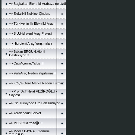
=> Başbakan Elektrikli Arabaya ne dedi
=> Elektrikli Bisiklet- Çinden.
=> Türkiyenin İlk Elektrikli Aracı
=> S.Ü.Hidrojenli Araç Projesi
=> Hidrojenli Araç Yarışmaları
=> Bakan ERGÜN:Hibriti
Destekliyoruz.
=> Çağ Açanlar.Ya biz.!!!
=> Yerli Araç Neden Yapılamaz!!!
=> KOÇa Göre Marka Neden Tutmaz
=> Prof.Dr.T.Nejat VEZİROĞLU -
Söyleşi
=> Çin Türkiyede Oto Fab.Kuruyor.
=> Yeraltındaki Servet
=> MEB.Etüd Yasağı !!!
=> Mevlüt BAYRAK Gönüllü-
T.O.F.E.D.