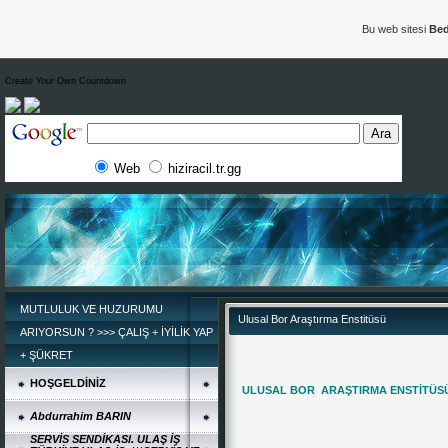
Bu web sitesi
Bed
Create Your Own Countdown
Web
hiziracil.tr.gg
MUTLULUK VE HUZURUMU
Ulusal Bor Araştırma Enstitüsü
ARIYORSUN ? >>> ÇALIŞ + İYİLİK YAP
+ ŞÜKRET
HOŞGELDİNİZ
ULUSAL BOR ARAŞTIRMA ENSTİTÜS
Abdurrahim BARIN
SERVİS SENDİKASI. ULAŞ İŞ