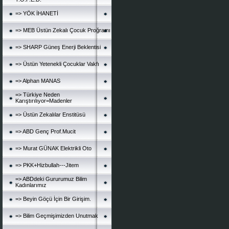
=> YÖK İHANETİ
=> MEB Üstün Zekalı Çocuk Proğramı
=> SHARP Güneş Enerji Beklentisi
=> Üstün Yetenekli Çocuklar Vakfı
=> Alphan MANAS
=> Türkiye Neden
Karıştırılıyor=Madenler
=> Üstün Zekalılar Enstitüsü
=> ABD Genç Prof.Mucit
=> Murat GÜNAK Elektrikli Oto
=> PKK+Hizbullah---Jitem
=> ABDdeki Gururumuz Bilim
Kadınlarımız
=> Beyin Göçü İçin Bir Girişim.
=> Bilim Geçmişimizden Unutmak