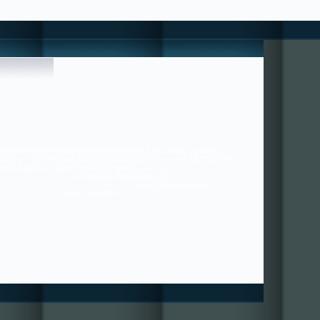
 HİÇBİR ÜCRET-KARŞILIK BEKLEMEYENLERE UYUN , ONLAR ;
36/21 ---- SORUNLAR PAYLAŞTIKÇA AZALIR ---- ++++ MUTLULUK
ÇOĞALIR+++ BİZE YAZABİLİRSİNİZ. ---------------------------------
---------------------------- HIZIRACİL DANIŞMANLIĞI ---------------------
----------------------------------------------- tugra113@gmail.com
SAYGILARIMIZLA.