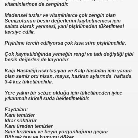
vitaminlerince de zengindir.
se) -Engellenen Mühendis !!!
Madensel tuzlar ve vitaminlerce çok zengin olan
Semizotunun besin değerlerini kaybetmemesi için
İ.M.D.E.S. Halal Food
salata olarak yenmesi, yani pişirilmeden tüketilmesi
tavsiye edilir.
Pişirilme tercih ediliyorsa çok kısa süre pişirilmelidir.
RNEĞİ AS-DER.
Çok kaynatıldığında yemeğin rengi ve tadı değiştiği gibi
besin değerleri de kaybolur.
Jİ
Kalp Hastalığı riski taşıyan ve Kalp hastaları için yararlı
olan semiz otu nisan, mayıs, haziran aylarında haftada
3-4 kez tüketilmelidir.
OLOJİ TARİHİ MÜZESİ
Yere yakın bir sebze olduğu için tüketilmeden iyice
yıkanmalı sirkeli suda bekletilmelidir.
Faydaları:
Kanı temizler
İdrar söktürür
Kanı üreden temizler
LU
Sinir krizlerini ve beyin yorgunluğunu geçirir
Böbrek taşı ve kumunu döker