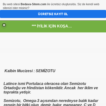
Bu web sitesi
Bedava-Sitem.com
ile ücretsiz oluşturuldu. Siz de kendi web
sitenizi ister misiniz?
ÜCRETSIZ KAYIT OL
*** İYİLİK İÇİN KOŞANLARIN YERİ***
RKİYE ULAŞ-İŞ. ***SERVİS VE ULAŞIM ÇALIŞANLARININ, 
 SERVİSİ
Kalbin Mucizesi : SEMİZOTU
Latince ismi Portulaca oleracea olan Semizotu
Ortadoğu ve Hindistan kökenlidir. Ancak her iklim ve
toprakta yetişir.
Semizotu, Omega-3 açısından neredeyse balık kadar
zengin bir bitki olup demir, bakır, manganez, C ve D
R - HİDROJEN ENERJİ MRK *NASIL ENGELLENDİ* !!!