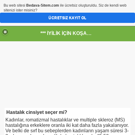
Bu web sitesi
Bedava-Sitem.com
ile ücretsiz oluşturuldu. Siz de kendi web
sitenizi ister misiniz?
ÜCRETSIZ KAYIT OL
*** İYİLİK İÇİN KOŞANLARIN YERİ***
RKİYE ULAŞ-İŞ. ***SERVİS VE ULAŞIM ÇALIŞANLARININ, 
 SERVİSİ
Hastalık cinsiyet seçer mi?
Kadınlar, romatizmal hastalıklar ve multiple skleroz (MS)
hastalığına erkeklere oranla iki kat daha fazla yakalanıyor.
Ve belki de sırf bu sebeplerden kadınların yaşam süresi 3-
R - HİDROJEN ENERJİ MRK *NASIL ENGELLENDİ* !!!