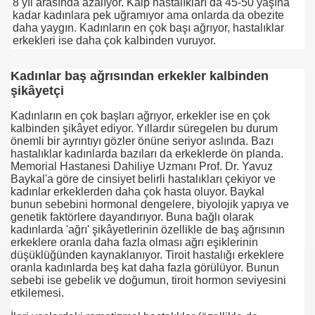
8 yıl arasında azalıyor. Kalp hastalıkları da 45-50 yaşına
kadar kadınlara pek uğramıyor ama onlarda da obezite
daha yaygın. Kadınların en çok başı ağrıyor, hastalıklar
se) -Engellenen Mühendis !!!
erkekleri ise daha çok kalbinden vuruyor.
İ.M.D.E.S. Halal Food
Kadınlar baş ağrısından erkekler kalbinden
şikâyetçi
Kadınların en çok başları ağrıyor, erkekler ise en çok
RNEĞİ AS-DER.
kalbinden şikâyet ediyor. Yıllardır süregelen bu durum
önemli bir ayrıntıyı gözler önüne seriyor aslında. Bazı
Jİ
hastalıklar kadınlarda bazıları da erkeklerde ön planda.
Memorial Hastanesi Dahiliye Uzmanı Prof. Dr. Yavuz
Baykal'a göre de cinsiyet belirli hastalıkları çekiyor ve
kadınlar erkeklerden daha çok hasta oluyor. Baykal
bunun sebebini hormonal dengelere, biyolojik yapıya ve
OLOJİ TARİHİ MÜZESİ
genetik faktörlere dayandırıyor. Buna bağlı olarak
kadınlarda 'ağrı' şikâyetlerinin özellikle de baş ağrısının
erkeklere oranla daha fazla olması ağrı eşiklerinin
düşüklüğünden kaynaklanıyor. Tiroit hastalığı erkeklere
oranla kadınlarda beş kat daha fazla görülüyor. Bunun
sebebi ise gebelik ve doğumun, tiroit hormon seviyesini
etkilemesi.
LU