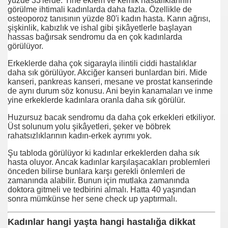
yüzde 33'lerde. Yine eklem ve kemik hastalıklarının
görülme ihtimali kadınlarda daha fazla. Özellikle de
osteoporoz tanısının yüzde 80'i kadın hasta. Karın ağrısı,
şişkinlik, kabızlık ve ishal gibi şikâyetlerle başlayan
hassas bağırsak sendromu da en çok kadınlarda
N TEMİZLEME ARAŞTIRMASI
görülüyor.
rarlanmaak
Erkeklerde daha çok sigarayla ilintili ciddi hastalıklar
daha sık görülüyor. Akciğer kanseri bunlardan biri. Mide
kanseri, pankreas kanseri, mesane ve prostat kanserinde
ur
de aynı durum söz konusu. Ani beyin kanamaları ve inme
yine erkeklerde kadınlara oranla daha sık görülür.
lı
Huzursuz bacak sendromu da daha çok erkekleri etkiliyor.
Üst solunum yolu şikâyetleri, şeker ve böbrek
rahatsızlıklarının kadın-erkek ayrımı yok.
ni Yöntem
Şu tabloda görülüyor ki kadınlar erkeklerden daha sık
hasta oluyor. Ancak kadınlar karşılaşacakları problemleri
önceden bilirse bunlara karşı gerekli önlemleri de
zamanında alabilir. Bunun için mutlaka zamanında
doktora gitmeli ve tedbirini almalı. Hatta 40 yaşından
sonra mümkünse her sene check up yaptırmalı.
deni
Kadınlar hangi yaşta hangi hastalığa dikkat