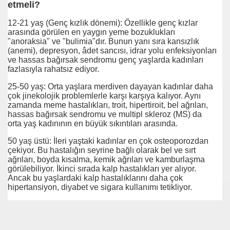
etmeli?
12-21 yaş (Genç kızlık dönemi): Özellikle genç kızlar
arasında görülen en yaygın yeme bozuklukları
"anoraksia" ve "bulimia"dır. Bunun yanı sıra kansızlık
İL
(anemi), depresyon, âdet sancısı, idrar yolu enfeksiyonları
ve hassas bağırsak sendromu genç yaşlarda kadınları
fazlasıyla rahatsız ediyor.
25-50 yaş: Orta yaşlara merdiven dayayan kadınlar daha
çok jinekolojik problemlerle karşı karşıya kalıyor. Aynı
zamanda meme hastalıkları, troit, hipertiroit, bel ağrıları,
hassas bağırsak sendromu ve multipl skleroz (MS) da
e
orta yaş kadınının en büyük sıkıntıları arasında.
an yöntem
50 yaş üstü: İleri yaştaki kadınlar en çok osteoporozdan
çekiyor. Bu hastalığın seyrine bağlı olarak bel ve sırt
ağrıları, boyda kısalma, kemik ağrıları ve kamburlaşma
görülebiliyor. İkinci sırada kalp hastalıkları yer alıyor.
Ancak bu yaşlardaki kalp hastalıklarını daha çok
yor
hipertansiyon, diyabet ve sigara kullanımı tetikliyor.