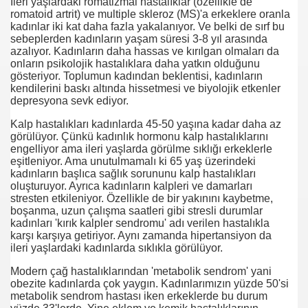
İleri yaşlardaki romatizmal hastalıklar (özellikle de
romatoid artrit) ve multiple skleroz (MS)'a erkeklere oranla
kadınlar iki kat daha fazla yakalanıyor. Ve belki de sırf bu
sebeplerden kadınların yaşam süresi 3-8 yıl arasında
mış
azalıyor. Kadınların daha hassas ve kırılgan olmaları da
onların psikolojik hastalıklara daha yatkın olduğunu
gösteriyor. Toplumun kadından beklentisi, kadınların
kendilerini baskı altında hissetmesi ve biyolojik etkenler
depresyona sevk ediyor.
Kalp hastalıkları kadınlarda 45-50 yaşına kadar daha az
görülüyor. Çünkü kadınlık hormonu kalp hastalıklarını
engelliyor ama ileri yaşlarda görülme sıklığı erkeklerle
eşitleniyor. Ama unutulmamalı ki 65 yaş üzerindeki
kadınların başlıca sağlık sorununu kalp hastalıkları
oluşturuyor. Ayrıca kadınların kalpleri ve damarları
stresten etkileniyor. Özellikle de bir yakınını kaybetme,
boşanma, uzun çalışma saatleri gibi stresli durumlar
kadınları 'kırık kalpler sendromu' adı verilen hastalıkla
karşı karşıya getiriyor. Aynı zamanda hipertansiyon da
ileri yaşlardaki kadınlarda sıklıkla görülüyor.
Modern çağ hastalıklarından 'metabolik sendrom' yani
obezite kadınlarda çok yaygın. Kadınlarımızın yüzde 50'si
metabolik sendrom hastası iken erkeklerde bu durum