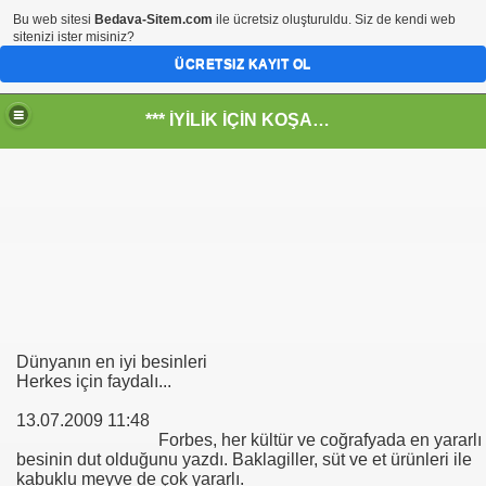
Bu web sitesi
Bedava-Sitem.com
ile ücretsiz oluşturuldu. Siz de kendi web
sitenizi ister misiniz?
ÜCRETSIZ KAYIT OL
*** İYİLİK İÇİN KOŞANLARIN YERİ***
RKİYE ULAŞ-İŞ. ***SERVİS VE ULAŞIM ÇALIŞANLARININ, 
 SERVİSİ
Dünyanın en iyi besinleri
Herkes için faydalı...
13.07.2009 11:48
Forbes, her kültür ve coğrafyada en yararlı
besinin dut olduğunu yazdı. Baklagiller, süt ve et ürünleri ile
kabuklu meyve de çok yararlı.
R - HİDROJEN ENERJİ MRK *NASIL ENGELLENDİ* !!!