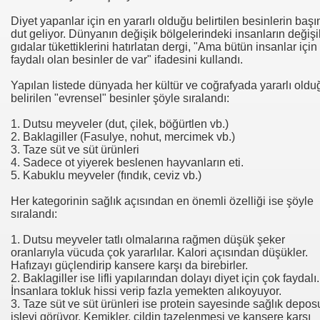
Diyet yapanlar için en yararlı olduğu belirtilen besinlerin baş
se) -Engellenen Mühendis !!!
dut geliyor. Dünyanın değişik bölgelerindeki insanların değişi
gıdalar tükettiklerini hatırlatan dergi, "Ama bütün insanlar için
faydalı olan besinler de var" ifadesini kullandı.
İ.M.D.E.S. Halal Food
Yapılan listede dünyada her kültür ve coğrafyada yararlı oldu
belirilen "evrensel" besinler şöyle sıralandı:
RNEĞİ AS-DER.
1. Dutsu meyveler (dut, çilek, böğürtlen vb.)
2. Baklagiller (Fasulye, nohut, mercimek vb.)
3. Taze süt ve süt ürünleri
Jİ
4. Sadece ot yiyerek beslenen hayvanların eti.
5. Kabuklu meyveler (fındık, ceviz vb.)
Her kategorinin sağlık açısından en önemli özelliği ise şöyle
OLOJİ TARİHİ MÜZESİ
sıralandı:
1. Dutsu meyveler tatlı olmalarına rağmen düşük şeker
oranlarıyla vücuda çok yararlılar. Kalori açısından düşükler.
Hafızayı güçlendirip kansere karşı da birebirler.
2. Baklagiller ise lifli yapılarından dolayı diyet için çok faydalı.
İnsanlara tokluk hissi verip fazla yemekten alıkoyuyor.
LU
3. Taze süt ve süt ürünleri ise protein sayesinde sağlık depos
işlevi görüyor. Kemikler, cildin tazelenmesi ve kansere karşı