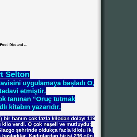
Food Diet and ...
rt Selton
davisini uygulamaya başladı O,
tedavi etmiştir.
k tanınan “Oruç tutmak
dlı kitabın yazarıdır.
 bir hanım çok fazla kilodan dolayı 119
8 kilo verdi. O çok neşeli ve mutluydu:
Glazgo şehrinde oldukça fazla kilolu iki
 başladılar. Kadınlardan birisi 236 gün,