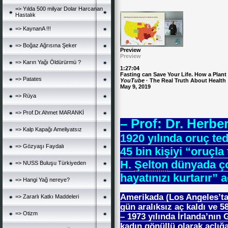
=> Yılda 500 milyar Dolar Harcanan
Hastalık
=> KaynanA !!!
=> Boğaz Ağrısına Şeker
Preview
Preview
=> Karın Yağı Öldürürmü ?
1:27:04
Fasting can Save Your Life. How a Plant 
=> Patates
YouTube
· The Real Truth About Health
May 9, 2019
=> Rüya
=> Prof.Dr.Ahmet MARANKİ
– Prof: Dr. Herbe
=> Kalp Kapağı Ameliyatsız
1920 yılında oruç te
=> Gözyaşı Faydalı
45 bin kişiyi “oruçla 
H.
Şelton
dünyada ço
=> NUSS Buluşu Türkiyeden
hayatınızı kurtarır” a
=> Hangi Yağ nereye?
Amerikada (Los Angeles’ta)
=> Zararlı Katkı Maddeleri
gün aralıksız aç kaldı ve 5
=> Otizm
– 1973 yılında İrlanda’nın 
kadın gönüllü olarak açlığa