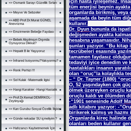
için hasta iyileşemez. İns
=> Osmanlı Sarayı Güzellik Sırları
tüm enerjisi beynin ayakta 
organlarda birikmiş, veya 
=> Meyve Ve Sebzeler
aşamada da beyin tüm diğer
=> ABD Prof.Dr.Murat GÜNEL
kullanır.
Anevrizma
Dr.
Dyun
bununla da ispatl
=> Emzirmenin Bebeğe Faydası
değişmeden ayakta kalması
hesabına yaşamasıdır. Nihay
=> Bebek Alışılmışın Dışında
Oynuyorsa Dikkat?
şunları yazıyor. “Bu kitap 
tecrübeleri esasında yazılm
=> Hepatit B ile Yaşıyoruz
tamamen faydasız olduğuna
=> İnfrared Isıtıyormu?Yakıyormu?
tedaviyi iyice denedim ve k
hastalıkları insanın yaratı
=> Renk Perhizi !!!
olan “oruç”la kolaylıkla 
– “ Dr. Tayner (1880) “oruc
=> Sol Kulak -Matematik ilgisi
O, 52 yaşındayken çok güçs
ölmek üzereyken oruçlu kal
=> Hangi Karakter -Hangi Hastalık
oruçlu kaldı ve ölümden d
=> Prof.Dr.Kemal DEMİRKOL-
-“1901 senesinde Adolf
Ma
Zeytinyağı
adlı kitabını yazıyor: -”O
=> Kan Gurubu-Sosyal Özellik İlişkisi
birikerek kalmış ve hazmı 
Organlarda kireç halinde d
=> Günde nekadar SU içmeliyim ?
olanları beden kullanır ger
=> Hafızanızı Kaybetmemek İçin