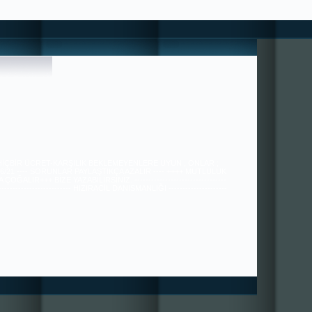
 HİÇBİR ÜCRET-KARŞILIK BEKLEMEYENLERE UYUN , ONLAR ;
36/21 ---- SORUNLAR PAYLAŞTIKÇA AZALIR ---- ++++ MUTLULUK
ÇOĞALIR+++ BİZE YAZABİLİRSİNİZ. ---------------------------------
---------------------------- HIZIRACİL DANIŞMANLIĞI ---------------------
----------------------------------------------- tugra113@gmail.com
SAYGILARIMIZLA.