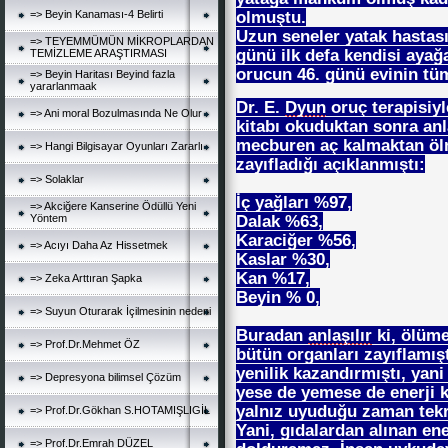
=> Beyin Kanaması-4 Belirti
olmuştu.
Uzun seneler yatak hastası
=> TEYEMMÜMÜN MİKROPLARDAN
günü ilk defa kendisi ayağ
TEMİZLEME ARAŞTIRMASI
orucun 46. günü evinin tü
=> Beyin Haritası Beyind fazla
yararlanmaak
Dr. E.
Dyun
oruç terapisiyle
=> Ani moral Bozulmasında Ne Olur
kitabı okuduktan sonra anl
mecburen aç kalmaktan öl
=> Hangi Bilgisayar Oyunları Zararlı
zayıfladığı açıklanmıştı:
=> Solaklar
İç yağları %97,
=> Akciğere Kanserine Ödüllü Yeni
Dalak %63,
Yöntem
Karaciğer %56,
=> Acıyı Daha Az Hissetmek
Kaslar %30,
Kan %17,
=> Zeka Arttıran Şapka
Beyin % 0,
=> Suyun Oturarak İçilmesinin nedeni
Buradan
anlaşılır
ki, ölüme
=> Prof.Dr.Mehmet ÖZ
bütün organları zayıflamış
yenilik kazandırmıştı, yani
=> Depresyona bilimsel Çözüm
yese de yemese de enerji k
yalnız uyuduğu zaman tekra
=> Prof.Dr.Gökhan S.HOTAMIŞLIGİL
Yani, gıdalardan alınan ene
=> Prof.Dr.Emrah DÜZEL