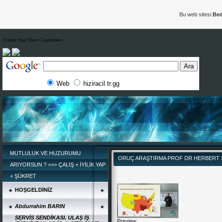
Bu web sitesi
Bed
Create Your Own Countdown
Web
hiziracil.tr.gg
MUTLULUK VE HUZURUMU
ORUÇ ARAŞTIRMA PROF DR HERBERT
ARIYORSUN ? >>> ÇALIŞ + İYİLİK YAP
+ ŞÜKRET
HOŞGELDİNİZ
Abdurrahim BARIN
SERVİS SENDİKASI. ULAŞ İŞ
Preview