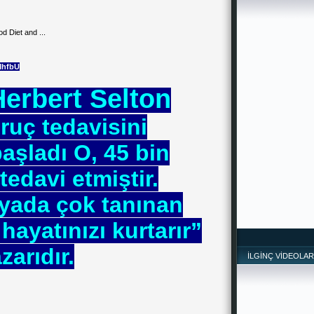
d Diet and ...
MhfbU
Herbert Selton
*
ruç tedavisini
şladı O, 45 bin
tedavi etmiştir.
ada çok tanınan
hayatınızı kurtarır”
zarıdır.
İLGİNÇ VİDEOLAR