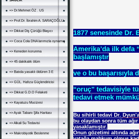
SAĞLIK
=> Dr.Mehmet ÖZ . US
=> Prof.Dr. İbrahim A. SARAÇOĞLU
=> Dikkat Diş Çürüğü Blaşıcı
1877 senesinde Dr.
*
=> Coca Cola DNA larımızla oynamış
Amerika’da ilk defa 
=> Keneden korunma
başlamıştır
=> 45 dakikalık ölüm
ve o bu başarısıyla d
=> Batıda yasaklı öldüren 3 E
=> GÜL. Hafıza Güçlendiricisi
“oruç” tedavisiyle tü
=> Dikkat G.D.O Felaketi
tedavi etmek mümkü
=> Kayatuzu Mucizesi
=> Ayak Tabanı Şifa Haritası
Bu sihirli tedavi Dr.
Dyun’
bu olaydan sonra tüm ağır
=> Alkali Su Tedavisi
yasaklamıştır.
Onun gözetimi altında ağı
=> Makrobiyotik Beslenme
yatağa mahkum olmuş kadın