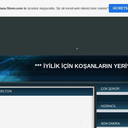
ÜCRETSI
ava-Sitem.com
ile ücretsiz oluşturuldu. Siz de kendi web sitenizi ister misiniz?
*
*** İYİLİK İÇİN KOŞANLARIN YERİ*
*
ÇOK ŞÜKÜR
 SELTON
HIZIRACİL
SON DAKİKA