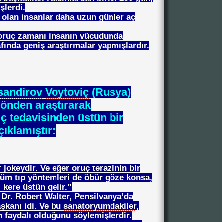
şlerdi.
 olan insanlar daha uzun günler aç
 oruç zamanı insanın vücudunda
fında geniş araştırmalar yapmışlardır.
sandirov
Voytoviç
(Rusya)
önden araştırarak
uç tedavisinden üstün bir
ıklamıştır:
 jokeydir. Ve eğer oruç terazinin bir
üm tıp yöntemleri de öbür göze konsa,
i kere üstün gelir.”
Dr. Robert Walter, Pensilvanya’da
şkanı idi. Ve bu
sanatoryumdakiler
,
n faydalı olduğunu söylemişlerdir.