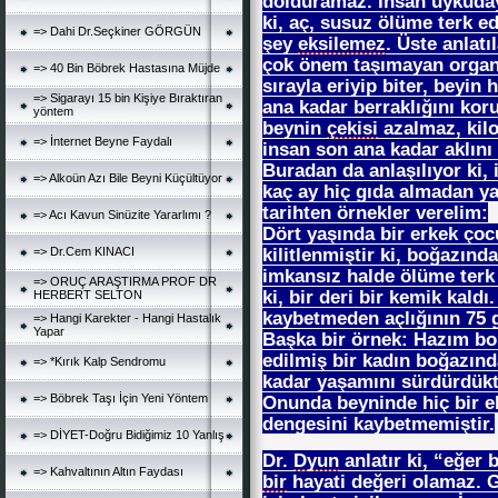
dolduramaz. İnsan uykuday
ki, aç, susuz ölüme terk ed
=> Dahi Dr.Seçkiner GÖRGÜN
şey
eksilemez
. Üste anlatı
çok önem taşımayan organl
=> 40 Bin Böbrek Hastasına Müjde
sırayla eriyip biter, beyin
=> Sigarayı 15 bin Kişiye Bıraktıran
ana kadar berraklığını koru
yöntem
beynin
çekisi
azalmaz, kilo
=> İnternet Beyne Faydalı
insan son ana kadar aklın
Buradan da anlaşılıyor ki, 
=> Alkoün Azı Bile Beyni Küçültüyor
kaç ay hiç gıda almadan ya
tarihten örnekler verelim:
=> Acı Kavun Sinüzite Yararlımı ?
Dört yaşında bir erkek çoc
kilitlenmiştir ki, boğazın
=> Dr.Cem KINACI
imkansız halde ölüme terk e
=> ORUÇ ARAŞTIRMA PROF DR
ki, bir deri bir kemik kald
HERBERT SELTON
kaybetmeden açlığının 75 
=> Hangi Karekter - Hangi Hastalık
Yapar
Başka bir örnek: Hazım bo
edilmiş bir kadın boğazın
=> *Kırık Kalp Sendromu
kadar yaşamını sürdürdük
=> Böbrek Taşı İçin Yeni Yöntem
Onunda beyninde hiç bir ek
dengesini kaybetmemiştir.
=> DİYET-Doğru Bidiğimiz 10 Yanlış
Dr.
Dyun
anlatır ki, “eğer 
=> Kahvaltının Altın Faydası
bir
hayati değeri olamaz. G