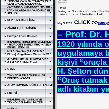
TÜRKİYE ULAŞ-İŞ. ***SERVİS VE
Preview
ULAŞIM ÇALIŞANLARININ,
ALINTERİ HAREKETİNİN TEK SESİ.
1:27:04
UYANIKLARDAN -UYANDIRMA !!!
Fasting can Save Your Life. How a Plant Foo
SERVİSİ
YouTube
· The Real Truth About Health
DEPREM ERKEN İKAZ
CLICK >>
May 9, 2019
fB-sJQ
ZİYARETÇİ İSTATİSTİK
– Prof: Dr. 
Hidrojen Enerji Hareketi
1920 yılında o
İSTANBUL- BİRLEŞMİŞ MİLLETLER
- HİDROJEN ENERJİ MRK *NASIL
ENGELLENDİ* !!!
uygulamaya ba
M.S.B. Sav.San.(AR-GE N.B.C
Elbise) -Engellenen Mühendis !!!
kişiyi “oruçla 
GÜVENLİ HELAL TÜKETM GIDA .
G.İ.M.D.E.S. Halal Food
H.
Şelton
düny
OYAK .
TSK -ADALETİ SAVUNANLAR
“Oruç tutmak 
DERNEĞİ AS-DER.
ATOM BOMBAS- NÜKLEER ENERJİ
adlı kitabın ya
ENERJİ
İSTANBUL İSLAM BİLİM VE
TEKNOLOJİ TARİHİ MÜZESİ