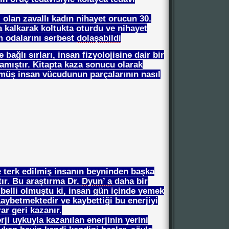
 olan zavallı kadın nihayet orucun 30.
a kalkarak koltukta oturdu ve nihayet
m odalarını serbest
dolaşabildi
 bağlı sırları, insan fizyolojisine dair bir
amıştır. Kitapta kaza sonucu olarak
müş insan vücudunun parçalarının nasıl
 terk edilmiş insanın beyninden başka
tır. Bu araştırma Dr.
Dyun’ a
daha bir
 belli olmuştu ki, insan gün içinde yemek
aybetmektedir ve kaybettiği bu enerjiyi
r geri kazanır.
rji uykuyla kazanılan enerjinin yerini