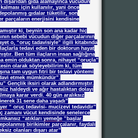
an dışarıdan gıda alamayınca vücudun
kalması için kullanılır, yani önce
depolanmış gıdalar tüketilir, son
 parçaların enerjisini kendisine
amıştır ki, beynin son ana kadar hiç
nın sebebi vücudun diğer parçalarının
et o, “oruç tadavisiyle” ilgili kitabında
ilaçlarla tedavi eden bir doktorun hayat
ıştır. Ben tüm ilaçların insan sağlığına
 emin olduktan sonra, nihayet “oruçla”
esin olarak söyleyebilirim ki, tüm
lışına tam uygun fıtri bir tedavi yöntemi
tedavi etmek mümkündür”.
u” Gençlik iksiri olarak adlandırmıştır.
üz haldeydi ve ağır hastalıktan dolayı
maya karar verdi. 40 gün aralıksız
önerek 31 sene daha yaşadı”
yer
“ oruç tedavisi- mucizevi tedavidir”
ruç zamanı vücut kendisinde senelerce
imkansız “atıkları
yemeğe
”başlar.
epolanmış birikimler parçalanır, faydalı
eksiz olanları dışarı atar”