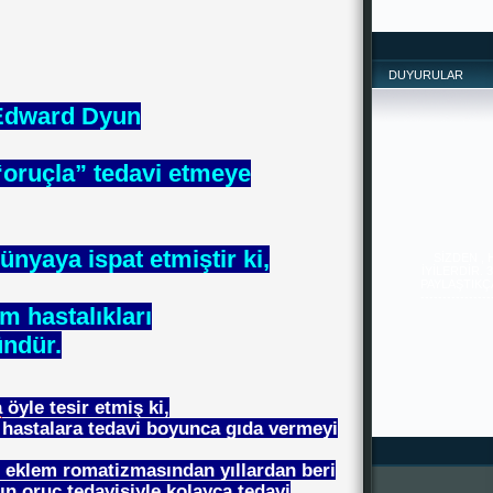
DUYURULAR
 Edward Dyun
“oruçla” tedavi etmeye
SİZDEN ,
İYİLERDİR. 
PAYLAŞTIKÇA 
ünyaya ispat etmiştir ki,
--------------
-------
m hastalıkları
ndür.
a
öyle tesir etmiş ki,
 hastalara tedavi boyunca gıda vermeyi
r eklem romatizmasından yıllardan beri
 oruç tedavisiyle kolayca tedavi