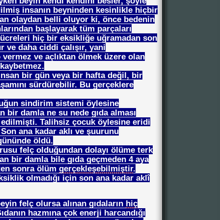
ken beyin kendi kendini besler, şöyle
ilmiş insanın beyninden kesinlikle hiçbir
lan olaydan belli oluyor ki, önce bedenin
arından başlayarak tüm parçaları
 hücreleri hiç bir eksikliğe uğramadan son
r ve daha ciddi çalışır, yani
 vermez ve açlıktan ölmek üzere olan
ı kaybetmez.
insan bir gün veya bir hafta değil, bir
şamını sürdürebilir. Bu gerçeklere
uğun sindirim sistemi öylesine
dan bir damla ne su nede gıda alması
dilmişti. Talihsiz çocuk öylesine eridi
ı. Son ana kadar aklı ve şuurunu
gününde öldü.
rusu felç olduğundan dolayı ölüme terk
dan bir damla bile gıda geçmeden 4 aya
ten sonra ölüm
gerçekleşebilmiştir
.
siklik olmadığı için son ana kadar aklî
beyin felç olursa alınan gıdaların
hiç
ıdanın hazmına çok enerji harcandığı