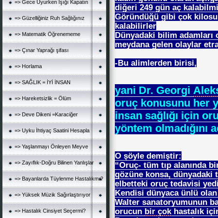
=> Gece Uyurken Işığı Kapatın
diğeri 249 gün aç kalabilmi
Göründüğü gibi çok kilosu
=> Güzelliğiniz Ruh Sağlığınız
kalabilirler
Dünyadaki bilim adamları
=> Matematik Öğrenememe
meydana gelen olaylar etra
=> Çınar Yaprağı şifası
-Bu alimlerden birisi,
=> Horlama
=> SAĞLIK = İYİ İNSAN
yani Dr. Georgi
Alek
=> Hareketsizlik = Ölüm
oruç konusunu her y
insan sağlığı için or
=> Deve Dikeni =Karaciğer
yöntem olmadığını aç
=> Uyku İhtiyaç Saatini Hesapla
=> Yaşlanmayı Önleyen Meyve
O şöyle demiştir:
=> Zayıflık-Doğru Bilinen Yanlışlar
“Oruç- tüm tıp alanında bir
gözüne konsa, dünyadaki t
=> Bayanlarda Tüylenme Hastalıkmı?
elbetteki oruç tedavisi yed
Kendisi dünyaca ünlü olan 
=> Yüksek Müzik Sağırlaştırıyor
Walter sanatoryumunun ba
orucun
bir çok
hastalık içi
=> Hastalık Cinsiyet Seçermi?