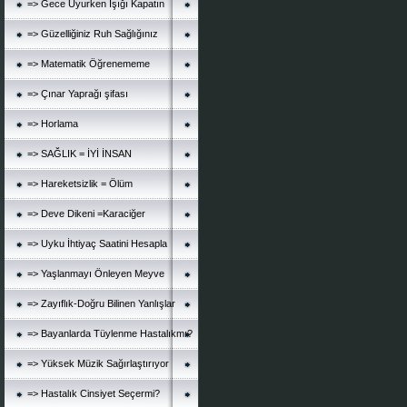
=> Gece Uyurken Işığı Kapatın
=> Güzelliğiniz Ruh Sağlığınız
=> Matematik Öğrenememe
=> Çınar Yaprağı şifası
=> Horlama
=> SAĞLIK = İYİ İNSAN
=> Hareketsizlik = Ölüm
=> Deve Dikeni =Karaciğer
=> Uyku İhtiyaç Saatini Hesapla
=> Yaşlanmayı Önleyen Meyve
=> Zayıflık-Doğru Bilinen Yanlışlar
=> Bayanlarda Tüylenme Hastalıkmı?
=> Yüksek Müzik Sağırlaştırıyor
=> Hastalık Cinsiyet Seçermi?