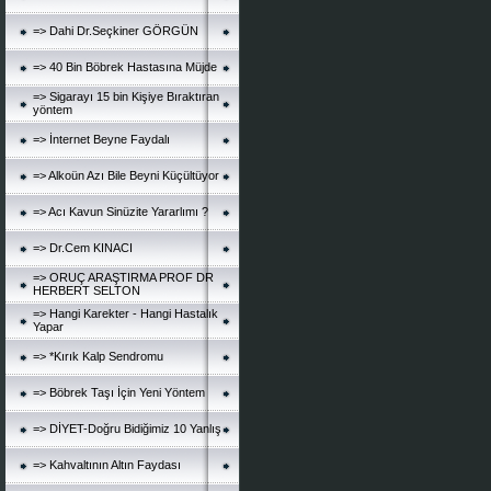
=> Dahi Dr.Seçkiner GÖRGÜN
=> 40 Bin Böbrek Hastasına Müjde
=> Sigarayı 15 bin Kişiye Bıraktıran
yöntem
=> İnternet Beyne Faydalı
=> Alkoün Azı Bile Beyni Küçültüyor
=> Acı Kavun Sinüzite Yararlımı ?
=> Dr.Cem KINACI
=> ORUÇ ARAŞTIRMA PROF DR
HERBERT SELTON
=> Hangi Karekter - Hangi Hastalık
Yapar
=> *Kırık Kalp Sendromu
=> Böbrek Taşı İçin Yeni Yöntem
=> DİYET-Doğru Bidiğimiz 10 Yanlış
=> Kahvaltının Altın Faydası