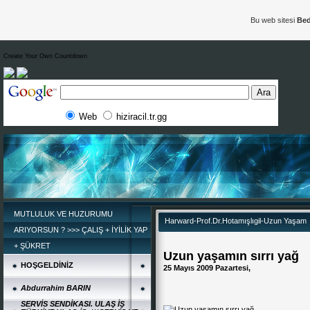
Bu web sitesi
Bed
Create Your Own Countdown
Web
hiziracil.tr.gg
MUTLULUK VE HUZURUMU
Harward-Prof.Dr.Hotamışlıgil-Uzun Yaşam
ARIYORSUN ? >>> ÇALIŞ + İYİLİK YAP
+ ŞÜKRET
Uzun yaşamın sırrı yağ
HOŞGELDİNİZ
25 Mayıs 2009 Pazartesi,
Abdurrahim BARIN
SERVİS SENDİKASI. ULAŞ İŞ