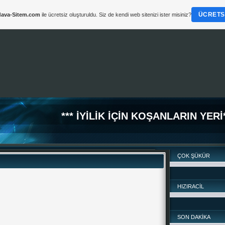
ÜCRETSI
ava-Sitem.com
ile ücretsiz oluşturuldu. Siz de kendi web sitenizi ister misiniz?
*** İYİLİK İÇİN KOŞANLARIN YERİ*
ÇOK ŞÜKÜR
HIZIRACİL
SON DAKİKA