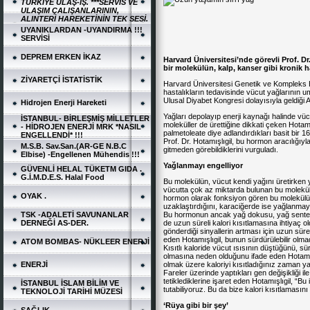
TÜRKİYE ULAŞ-İŞ. ***SERVİS VE
ULAŞIM ÇALIŞANLARININ,
ALINTERİ HAREKETİNİN TEK SESİ.
UYANIKLARDAN -UYANDIRMA !!!
SERVİSİ
DEPREM ERKEN İKAZ
Harvard Üniversitesi’nde görevli Prof. D
bir molekülün, kalp, kanser gibi kronik h
ZİYARETÇİ İSTATİSTİK
Harvard Üniversitesi Genetik ve Kompleks H
hastalıkların tedavisinde vücut yağlarının u
Ulusal Diyabet Kongresi dolayısıyla geldiği 
Hidrojen Enerji Hareketi
Yağları depolayıp enerji kaynağı halinde 
İSTANBUL- BİRLEŞMİŞ MİLLETLER
moleküller de ürettiğine dikkati çeken Hotamı
- HİDROJEN ENERJİ MRK *NASIL
palmetoleate diye adlandırdıkları basit bir 1
ENGELLENDİ* !!!
Prof. Dr. Hotamışlıgil, bu hormon aracılığıyla
M.S.B. Sav.San.(AR-GE N.B.C
gitmeden görebildiklerini vurguladı.
Elbise) -Engellenen Mühendis !!!
Yağlanmayı engelliyor
GÜVENLİ HELAL TÜKETM GIDA .
G.İ.M.D.E.S. Halal Food
Bu molekülün, vücut kendi yağını üretirken ya
vücutta çok az miktarda bulunan bu molekülün,
OYAK .
hormon olarak fonksiyon gören bu molekülün,
uzaklaştırdığını, karaciğerde ise yağlanmayı 
TSK -ADALETİ SAVUNANLAR
Bu hormonun ancak yağ dokusu, yağ sentezle
DERNEĞİ AS-DER.
de uzun süreli kalori kısıtlamasına ihtiyaç
gönderdiği sinyallerin artması için uzun sü
eden Hotamışlıgil, bunun sürdürülebilir olma
ATOM BOMBAS- NÜKLEER ENERJİ
Kısıtlı kaloride vücut ısısının düştüğünü, sü
olmasına neden olduğunu ifade eden Hotamış
ENERJİ
olmak üzere kaloriyi kısıtladığınız zaman y
Fareler üzerinde yaptıkları gen değişikliği
tetiklediklerine işaret eden Hotamışlıgil, “B
İSTANBUL İSLAM BİLİM VE
tutabiliyoruz. Bu da bize kalori kısıtlamasın
TEKNOLOJİ TARİHİ MÜZESİ
‘Rüya gibi bir şey’