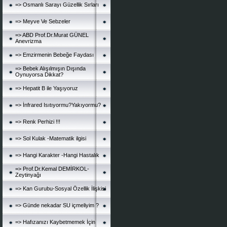
=> Osmanlı Sarayı Güzellik Sırları
=> Meyve Ve Sebzeler
=> ABD Prof.Dr.Murat GÜNEL
Anevrizma
=> Emzirmenin Bebeğe Faydası
=> Bebek Alışılmışın Dışında
Oynuyorsa Dikkat?
=> Hepatit B ile Yaşıyoruz
=> İnfrared Isıtıyormu?Yakıyormu?
=> Renk Perhizi !!!
=> Sol Kulak -Matematik ilgisi
=> Hangi Karakter -Hangi Hastalık
=> Prof.Dr.Kemal DEMİRKOL-
Zeytinyağı
=> Kan Gurubu-Sosyal Özellik İlişkisi
=> Günde nekadar SU içmeliyim ?
=> Hafızanızı Kaybetmemek İçin