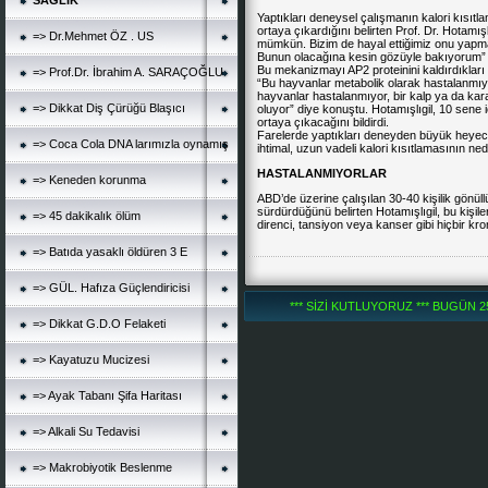
SAĞLIK
Yaptıkları deneysel çalışmanın kalori kısıtl
ortaya çıkardığını belirten Prof. Dr. Hotamış
=> Dr.Mehmet ÖZ . US
mümkün. Bizim de hayal ettiğimiz onu yapma
Bunun olacağına kesin gözüyle bakıyorum” 
Bu mekanizmayı AP2 proteinini kaldırdıkları f
=> Prof.Dr. İbrahim A. SARAÇOĞLU
“Bu hayvanlar metabolik olarak hastalanmıyo
hayvanlar hastalanmıyor, bir kalp ya da kara
=> Dikkat Diş Çürüğü Blaşıcı
oluyor” diye konuştu. Hotamışlıgil, 10 sen
ortaya çıkacağını bildirdi.
Farelerde yaptıkları deneyden büyük heyecan
=> Coca Cola DNA larımızla oynamış
ihtimal, uzun vadeli kalori kısıtlamasının ned
HASTALANMIYORLAR
=> Keneden korunma
ABD’de üzerine çalışılan 30-40 kişilik gönül
sürdürdüğünü belirten Hotamışlıgil, bu kişil
=> 45 dakikalık ölüm
direnci, tansiyon veya kanser gibi hiçbir kro
=> Batıda yasaklı öldüren 3 E
=> GÜL. Hafıza Güçlendiricisi
*** SİZİ KUTLUYORUZ *** BUGÜN 252
=> Dikkat G.D.O Felaketi
=> Kayatuzu Mucizesi
=> Ayak Tabanı Şifa Haritası
=> Alkali Su Tedavisi
=> Makrobiyotik Beslenme