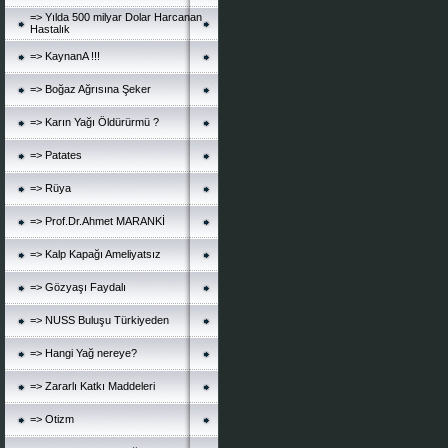
=> Yılda 500 milyar Dolar Harcanan
Hastalık
=> KaynanA !!!
=> Boğaz Ağrısına Şeker
=> Karın Yağı Öldürürmü ?
=> Patates
=> Rüya
=> Prof.Dr.Ahmet MARANKİ
=> Kalp Kapağı Ameliyatsız
=> Gözyaşı Faydalı
=> NUSS Buluşu Türkiyeden
=> Hangi Yağ nereye?
=> Zararlı Katkı Maddeleri
=> Otizm