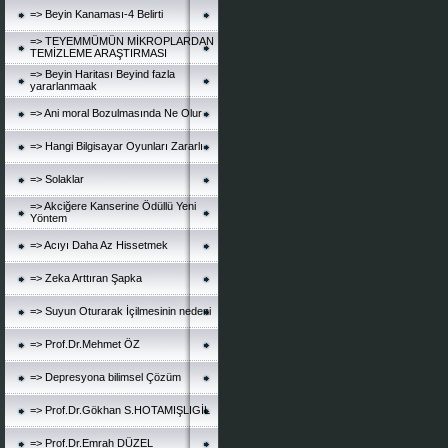
=> Beyin Kanaması-4 Belirti
=> TEYEMMÜMÜN MİKROPLARDAN
TEMİZLEME ARAŞTIRMASI
=> Beyin Haritası Beyind fazla
yararlanmaak
=> Ani moral Bozulmasında Ne Olur
=> Hangi Bilgisayar Oyunları Zararlı
=> Solaklar
=> Akciğere Kanserine Ödüllü Yeni
Yöntem
=> Acıyı Daha Az Hissetmek
=> Zeka Arttıran Şapka
=> Suyun Oturarak İçilmesinin nedeni
=> Prof.Dr.Mehmet ÖZ
=> Depresyona bilimsel Çözüm
=> Prof.Dr.Gökhan S.HOTAMIŞLIGİL
=> Prof.Dr.Emrah DÜZEL