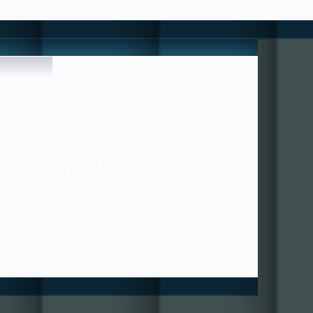
 HİÇBİR ÜCRET-KARŞILIK BEKLEMEYENLERE UYUN , ONLAR ;
36/21 ---- SORUNLAR PAYLAŞTIKÇA AZALIR ---- ++++ MUTLULUK
ÇOĞALIR+++ BİZE YAZABİLİRSİNİZ. ---------------------------------
---------------------------- HIZIRACİL DANIŞMANLIĞI ---------------------
----------------------------------------------- tugra113@gmail.com
SAYGILARIMIZLA.