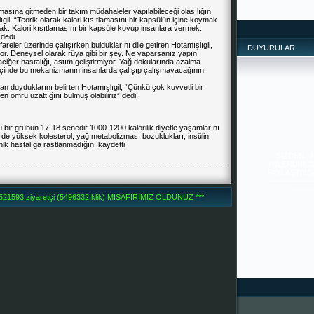
amasına gitmeden bir takım müdahaleler yapılabileceği olasılığını
lıgil, “Teorik olarak kalori kısıtlamasını bir kapsülün içine koymak
k. Kalori kısıtlamasını bir kapsüle koyup insanlara vermek.
dedi.
areler üzerinde çalışırken bulduklarını dile getiren Hotamışlıgil,
DUYURULAR
r. Deneysel olarak rüya gibi bir şey. Ne yaparsanız yapın
ciğer hastalığı, astım geliştirmiyor. Yağ dokularında azalma
e içinde bu mekanizmanın insanlarda çalışıp çalışmayacağının
 duyduklarını belirten Hotamışlıgil, “Çünkü çok kuvvetli bir
en ömrü uzattığını bulmuş olabiliriz” dedi.
lü bir grubun 17-18 senedir 1000-1200 kalorilik diyetle yaşamlarını
SİZDEN ,
erde yüksek kolesterol, yağ metabolizması bozuklukları, insülin
İYİLERDİR. 
nik hastalığa rastlanmadığını kaydetti
PAYLAŞTIKÇA 
--------------
-------
1593 ziyaretçi (5496332 klik) MİSAFİRİMİZ OLDUNUZ ***