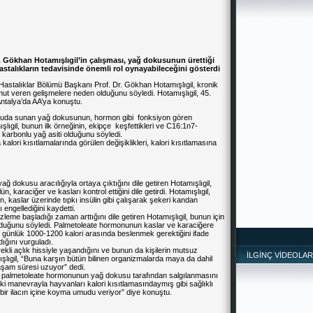
r. Gökhan Hotamışlıgil’in çalışması, yağ dokusunun ürettiği
astalıkların tedavisinde önemli rol oynayabileceğini gösterdi
astalıklar Bölümü Başkanı Prof. Dr. Gökhan Hotamışlıgil, kronik
mut veren gelişmelere neden olduğunu söyledi. Hotamışlıgil, 45.
Antalya’da AA’ya konuştu.
vücuda sunan yağ dokusunun, hormon gibi fonksiyon gören
şlıgil, bunun ilk örneğinin, ekipçe keşfettikleri ve C16:1n7-
6 karbonlu yağ asiti olduğunu söyledi.
 kalori kısıtlamalarında görülen değişiklikleri, kalori kısıtlamasına
ğ dokusu aracılığıyla ortaya çıktığını dile getiren Hotamışlıgil,
 karaciğer ve kasları kontrol ettiğini dile getirdi. Hotamışlıgil,
 kaslar üzerinde tıpkı insülin gibi çalışarak şekeri kandan
engellediğini kaydetti.
me başladığı zaman arttığını dile getiren Hotamışlıgil, bunun için
 olduğunu söyledi. Palmetoleate hormonunun kaslar ve karaciğere
re günlük 1000-1200 kalori arasında beslenmek gerektiğini ifade
dığını vurguladı.
rekli açlık hissiyle yaşandığını ve bunun da kişilerin mutsuz
İLGİNÇ VİDEOLAR
lıgil, “Buna karşın bütün bilinen organizmalarda maya da dahil
aşam süresi uzuyor” dedi.
 ile palmetoleate hormonunun yağ dokusu tarafından salgılanmasını
u iki manevrayla hayvanları kalori kısıtlamasındaymış gibi sağlıklı
ı bir ilacın içine koyma umudu veriyor” diye konuştu.