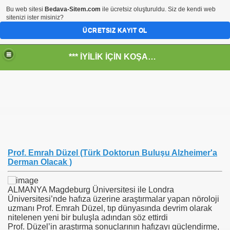
Bu web sitesi
Bedava-Sitem.com
ile ücretsiz oluşturuldu. Siz de kendi web
sitenizi ister misiniz?
ÜCRETSIZ KAYIT OL
*** İYİLİK İÇİN KOŞANLARIN YERİ***
RKİYE ULAŞ-İŞ. ***SERVİS VE ULAŞIM ÇALIŞANLARININ, 
 SERVİSİ
Prof. Emrah Düzel (Türk Doktorun Buluşu Alzheimer'a
Derman Olacak )
ALMANYA Magdeburg Üniversitesi ile Londra
Üniversitesi’nde hafıza üzerine araştırmalar yapan nöroloji
uzmanı Prof. Emrah Düzel, tıp dünyasında devrim olarak
nitelenen yeni bir buluşla adından söz ettirdi
Prof. Düzel’in araştırma sonuçlarının hafızayı güçlendirme,
R - HİDROJEN ENERJİ MRK *NASIL ENGELLENDİ* !!!