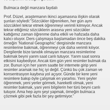
Bulmaca değil manzara faydalı
mış
Prof. Düzel, araştırmanın ikinci aşamasına ilişkin olarak
şunları söyledi:"Sözcükler öğrenirken, her gün aynı
sözcükleri tekrar etmek öğrenmeyi verimli kılmıyor. Ancak
tekrar ettiğimiz sözcüklerin arasına yeni sözcükler
kattığımız zaman öğrenme daha etkili ve hafızada daha
kalıcı oluyor. Ders çalışmaya başlamadan önce beş dakika
örneğin ’National Geographic’ dergisinde manzara
resimlerine bakmak, öğrenmeyi çok daha verimli kılıyor.
Dergilerde bize tanıdık olmayan manzara resimlerine
bakmak beyni yarım saat canlı tutuyor. Yarım saat sonra
etkisini kaybediyor. Ancak tüm gün yeni resimler bulmak da
zor. Bunun için her yarım saatte bir internete girip yeni
resimler aramak ise hiç iyi değil. Çünkü bu çok zaman ve
konsentrasyon kaybına yol açıyor. Günde bir kere yeni
resimlere bakıp öyle çalışmak en yararlısı. Yeni şeyler
öğrenmek, yeni yerler görmek, hareketli olmak, yeni
resimler bakmak, yani yeni bilgilerin her türü beyni canlı
tutuyor. Ama hep aynı şeyi yapmak, örneğin bulmaca
çözmek gibi pek fazla bir şey getirmiyor."