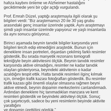
hafıza kaybını önleme ve Alzheimer hastalığını
geciktirmede yeni bir çığır açtığı vurgulandı.
se) -Engellenen Mühendis !!!
Prof. Emrah Düzel, yaptığı araştırmayla ilgili olarak şu
bilgileri verdi: "Biz araştırmamızı 20 ile 30 yaş grubu
İ.M.D.E.S. Halal Food
arasındaki genç insanlar üzerinde yaptık. Aynı araştırmayı
şimdi yaşlı insanlar üzerinde yapıyoruz ve yaşlı insanlarda
da aynı sonucu görüyoruz.
RNEĞİ AS-DER.
Birinci aşamada beynin tanıdık bilgiler karşısında yeni
bilgileri tercih edip etmediğini araştırdık. Bunun için
deneklere insan portreleri, dışardan çekilmiş farklı resimler
Jİ
gösterdik. Bu sırada manyetik rezonans tomografi
tekniğiyle beyin aktivitesini ölçtük. Beynin tanıdık resimler
karşısında aktive olmadığını, resimler ne kadar tanıdık
olayları gösteriyorsa, beyindeki aktivitenin o kadar
OLOJİ TARİHİ MÜZESİ
azaldığını tespit ettik. Hatta tanıdık resimleri ilginç kılmak
için, örneğin trafik kazası fotoğrafları gösterdik. Bu resimler
trafik kazası gibi önemli olaylar olmasına rağmen beyni
aktive etmedi, beynin dopamin merkezlerini canlandırmadı.
Ardından deneklere hiç tanımadıkları manzara ve kent
resimleri gösterdik ve beyindeki aktiviteyi ölçtük. Sonuç
çok şaşırtıcıydı, sadece bu yeni resimlerin beyinde aktivite
LU
yarattığını
ve dopamin ürettiğini gördük."