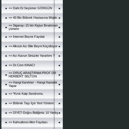
=> Dahi Dr.Seçkiner GÖRGÜN
=> 40 Bin Böbrek Hastasına Müjde
=> Sigarayı 15 bin Kişiye Bıraktıran
yöntem
=> İnternet Beyne Faydalı
=> Alkoün Azı Bile Beyni Küçültüyor
=> Acı Kavun Sinüzite Yararlımı ?
=> Dr.Cem KINACI
=> ORUÇ ARAŞTIRMA PROF DR
HERBERT SELTON
=> Hangi Karekter - Hangi Hastalık
Yapar
=> *Kırık Kalp Sendromu
=> Böbrek Taşı İçin Yeni Yöntem
=> DİYET-Doğru Bidiğimiz 10 Yanlış
=> Kahvaltının Altın Faydası