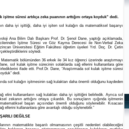
k işitme süresi artıkça zeka puanının arttığını ortaya koyduk” dedi.
ının daha iyi işittiği, daha iyi işiten sol kulağın da matematiksel başarıyı
zyoloji Ana Bilim Dalı Başkanı Prof. Dr. Şenol Dane, yaptığı açıklamada,
cilerinden İşitme Süresi ve Göz Kayma Derecesi ile Non-Verbal Zeka
rzincan Üniversitesi Eğitim Fakültesi öğretim üyeleri Yrd. Doç. Dr. Çetin
çekleştirdiklerini söyledi.
i Matematik bölümünden 36 erkek ile 34 kız öğrenci üzerinde araştırmayı
 Dane, sol kulak işitme sürecinin solaklarda sağ ellerini kullananlara göre
lediklerini ifade etti. Prof.Dr. Dane, “Araştırmada sol kulak işitme süresi
koyduk” dedi.
rıda sol kulağın işitmesinin sağ kulaktan daha önemli olduğunu kaydeden
ağ elini kullananların sağ kulakları daha iyi işittiğini belirledik. Ayrıca sol
ksel zekanın arttığını ortaya çıkardık. Bu sonuçların ışığında işitmenin
n matematiksel başarı açısından önemli olduğunu söylenebilir. Kısacası
 ellerini kullananlara göre avantajlı olduğu söylenebilir.”
ŞARILI DEĞİLSE
arının matematikte başarılı olmamasının çeşitli nedenleri olabileceğini