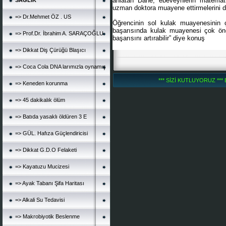
anlatan Dane, ebeveynlerin matemati
SAĞLIK
uzman doktora muayene ettirmelerini d
=> Dr.Mehmet ÖZ . US
Öğrencinin sol kulak muayenesinin ç
başarısında kulak muayenesi çok öne
=> Prof.Dr. İbrahim A. SARAÇOĞLU
başarısını artırabilir” diye konuş
=> Dikkat Diş Çürüğü Blaşıcı
=> Coca Cola DNA larımızla oynamış
*** SİZİ KUTLUYORUZ *** 
=> Keneden korunma
=> 45 dakikalık ölüm
=> Batıda yasaklı öldüren 3 E
=> GÜL. Hafıza Güçlendiricisi
=> Dikkat G.D.O Felaketi
=> Kayatuzu Mucizesi
=> Ayak Tabanı Şifa Haritası
=> Alkali Su Tedavisi
=> Makrobiyotik Beslenme