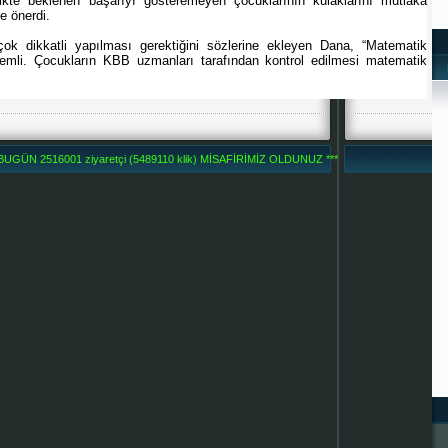
kte beklenen başarıyı gösteremeyen çocuklarının kulaklarını mutlaka
e önerdi.
ok dikkatli yapılması gerektiğini sözlerine ekleyen Dana, “Matematik
mli. Çocukların KBB uzmanları tarafından kontrol edilmesi matematik
BUGÜN 2516001 ziyaretçi (5489110 klik) MİSAFİRİMİZ OLDUNUZ ***