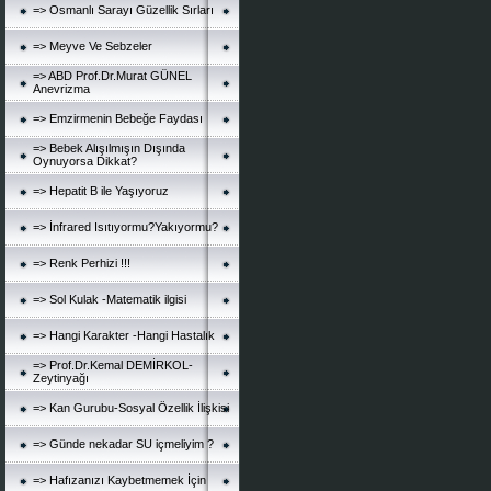
=> Osmanlı Sarayı Güzellik Sırları
=> Meyve Ve Sebzeler
=> ABD Prof.Dr.Murat GÜNEL
Anevrizma
=> Emzirmenin Bebeğe Faydası
=> Bebek Alışılmışın Dışında
Oynuyorsa Dikkat?
=> Hepatit B ile Yaşıyoruz
=> İnfrared Isıtıyormu?Yakıyormu?
=> Renk Perhizi !!!
=> Sol Kulak -Matematik ilgisi
=> Hangi Karakter -Hangi Hastalık
=> Prof.Dr.Kemal DEMİRKOL-
Zeytinyağı
=> Kan Gurubu-Sosyal Özellik İlişkisi
=> Günde nekadar SU içmeliyim ?
=> Hafızanızı Kaybetmemek İçin