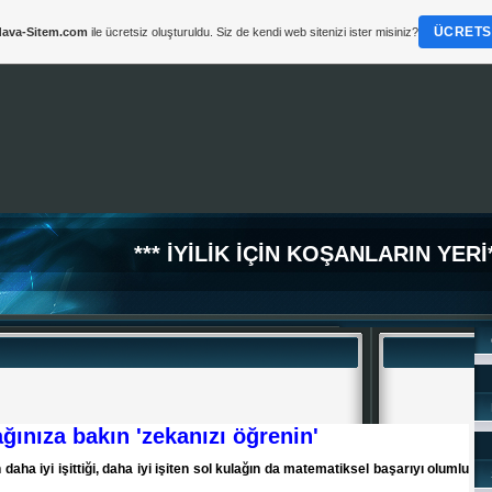
ÜCRETSI
ava-Sitem.com
ile ücretsiz oluşturuldu. Siz de kendi web sitenizi ister misiniz?
*** İYİLİK İÇİN KOŞANLARIN YERİ*
ğınıza bakın 'zekanızı öğrenin'
n daha iyi işittiği, daha iyi işiten sol kulağın da matematiksel başarıyı olumlu