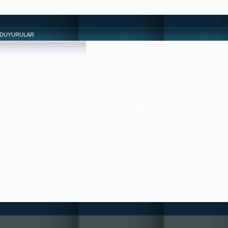
DUYURULAR
SİZDEN , HİÇBİR ÜCRET-KARŞILIK BEKLEMEYENLERE UYUN , ONLAR ;
İYİLERDİR. 36/21 ---- SORUNLAR PAYLAŞTIKÇA AZALIR ---- ++++ MUTLULUK
PAYLAŞTIKÇA ÇOĞALIR+++ BİZE YAZABİLİRSİNİZ. ---------------------------------
------------------------------------------ HIZIRACİL DANIŞMANLIĞI ---------------------
------------------------------------------------------ tugra113@gmail.com
SAYGILARIMIZLA.