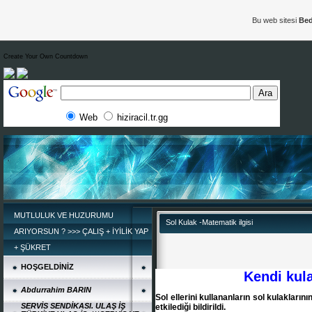
Bu web sitesi
Bed
Create Your Own Countdown
Web
hiziracil.tr.gg
MUTLULUK VE HUZURUMU
Sol Kulak -Matematik ilgisi
ARIYORSUN ? >>> ÇALIŞ + İYİLİK YAP
+ ŞÜKRET
HOŞGELDİNİZ
Kendi kula
Abdurrahim BARIN
Sol ellerini kullananların sol kulaklarını
SERVİS SENDİKASI. ULAŞ İŞ
etkilediği bildirildi.