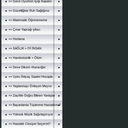
=> Gece Uyurken Işığı Kapatın
=> Güzelliğiniz Ruh Sağlığınız
=> Matematik Öğrenememe
=> Çınar Yaprağı şifası
=> Horlama
=> SAĞLIK = İYİ İNSAN
=> Hareketsizlik = Ölüm
=> Deve Dikeni =Karaciğer
=> Uyku İhtiyaç Saatini Hesapla
=> Yaşlanmayı Önleyen Meyve
=> Zayıflık-Doğru Bilinen Yanlışlar
=> Bayanlarda Tüylenme Hastalıkmı?
=> Yüksek Müzik Sağırlaştırıyor
=> Hastalık Cinsiyet Seçermi?