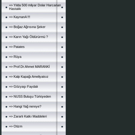
=> Yılda 500 milyar Dolar Harcanan
Hastalık
=> KaynanA !!!
=> Boğaz Ağrısına Şeker
=> Karın Yağı Öldürürmü ?
=> Patates
=> Rüya
=> Prof.Dr.Ahmet MARANKİ
=> Kalp Kapağı Ameliyatsız
=> Gözyaşı Faydalı
=> NUSS Buluşu Türkiyeden
=> Hangi Yağ nereye?
=> Zararlı Katkı Maddeleri
=> Otizm