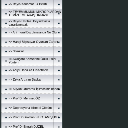
=> Beyin Kanaması-4 Belirti
=> TEYEMMÜMÜN MİKROPLARDAN
TEMİZLEME ARAŞTIRMASI
=> Beyin Haritası Beyind fazla
yararlanmaak
=> Ani moral Bozulmasında Ne Olur
=> Hangi Bilgisayar Oyunları Zararlı
=> Solaklar
=> Akciğere Kanserine Ödüllü Yeni
Yöntem
=> Acıyı Daha Az Hissetmek
=> Zeka Arttıran Şapka
=> Suyun Oturarak İçilmesinin nedeni
=> Prof.Dr.Mehmet ÖZ
=> Depresyona bilimsel Çözüm
=> Prof.Dr.Gökhan S.HOTAMIŞLIGİL
=> Prof.Dr.Emrah DÜZEL