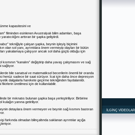
şünme kapasitesini ve
” filminden esinlenen Avustralyalı bilim adamları, başa
ratıcılığını arttıran bir şapka geliştirdi.
abız” tekniğiyle çalışan şapka, beynin işleyiş biçimini
kın olan sol yanı, ayrıntılara önem vermeyip olayları bir bütün
yları yakalamaya çalışıyor ancak sol daha güçlü olduğu için
l kısmının “kanalını” değiştirip daha yavaş çalışmasını ve sağ
 sağlıyor.
erde bile sanatsal ve matematiksel becerilerin önemli bir oranda
isi henüz sadece bir saat sürüyor. İcat için daha önce depresyon
nyetik dalgalarla harekete geçirme tekniğinden faydalanıldı.
ikirlerin üretilmesi için de kullanılabilir.
inde bir mıknatıs bulunan şapka başa yerleştiriliyor. Birbirine
l kulağın yanına getiriliyor.
 beynin detaylara önem vermeyen ve beynin sağ kısmını bastıran
İLGİNÇ VİDEOLAR
yor.
işi farkında olmadan bilinçaltında saklanan ayrıntılar açığa
leniyor.