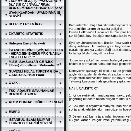
TÜRKİYE ULAŞ-İŞ. ***SERVİS VE
ULAŞIM ÇALIŞANLARININ,
ALINTERİ HAREKETİNİN TEK SESİ.
UYANIKLARDAN -UYANDIRMA !!!
SERVİSİ
DEPREM ERKEN İKAZ
Bilim adamları, başa takıldığında beynin dü
yaratıcılığını arttırn bir şapka geliştirdi.
Dustin Hoffman’ın Oscar ödüllü “Yağmur Adam
ZİYARETÇİ İSTATİSTİK
takıldığında beynin düşünme kapasitesini ve ya
Sydney Üniversitesi’nce üretilen “manyetik n
Hidrojen Enerji Hareketi
değiştirebiliyor. Uzmanlara göre, beynin bas
olarak algılamaya yatkın. Sağ taraf da deta
İSTANBUL- BİRLEŞMİŞ MİLLETLER
topladığı bilgiler bilinçaltına itiliyor.
- HİDROJEN ENERJİ MRK *NASIL
ENGELLENDİ* !!!
“Düşünen şapka” ise beynin fazla çalışan so
M.S.B. Sav.San.(AR-GE N.B.C
bölümün normalden daha aktif hale gelmesini
Elbise) -Engellenen Mühendis !!!
Deneylerde şapkayı 15 dakika takan gönüllül
GÜVENLİ HELAL TÜKETM GIDA .
güçlendiği gözlemlendi. Ancak şapkanın etk
G.İ.M.D.E.S. Halal Food
ve şizofreni tedavisinde kullanılan beyni ma
Teknoloji kusursuz hale getirilirse şapka yeni f
OYAK .
NASIL ÇALIŞIYOR?
TSK -ADALETİ SAVUNANLAR
DERNEĞİ AS-DER.
1. İçinde eletrik akımına bağlanan sekiz şekl
geçirilmiş bir deste telden oluşan mıknatıs so
ATOM BOMBAS- NÜKLEER ENERJİ
2. Çok küçük boyuttaki manyetik nabızlar,
sol taraftaki elektrik akımının düzenini bozu
ENERJİ
3. Beynin sağ kısmı tarafından toplanan ve k
İSTANBUL İSLAM BİLİM VE
çıkıyor. Yaratıcı ve çözümsel yetenekler güç
TEKNOLOJİ TARİHİ MÜZESİ