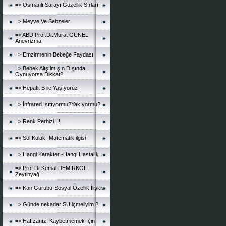
=> Osmanlı Sarayı Güzellik Sırları
=> Meyve Ve Sebzeler
=> ABD Prof.Dr.Murat GÜNEL
Anevrizma
=> Emzirmenin Bebeğe Faydası
=> Bebek Alışılmışın Dışında
Oynuyorsa Dikkat?
=> Hepatit B ile Yaşıyoruz
=> İnfrared Isıtıyormu?Yakıyormu?
=> Renk Perhizi !!!
=> Sol Kulak -Matematik ilgisi
=> Hangi Karakter -Hangi Hastalık
=> Prof.Dr.Kemal DEMİRKOL-
Zeytinyağı
=> Kan Gurubu-Sosyal Özellik İlişkisi
=> Günde nekadar SU içmeliyim ?
=> Hafızanızı Kaybetmemek İçin