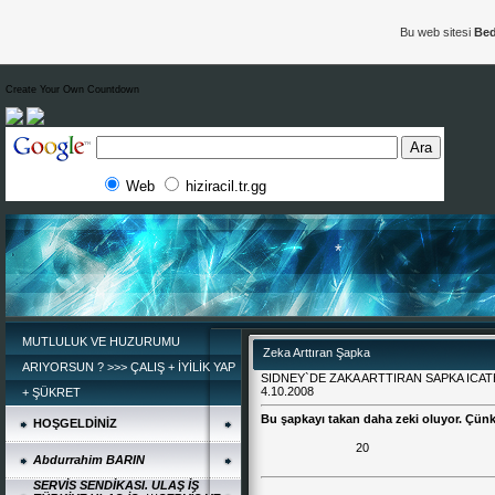
Bu web sitesi
Bed
Create Your Own Countdown
Web
hiziracil.tr.gg
MUTLULUK VE HUZURUMU
Zeka Arttıran Şapka
ARIYORSUN ? >>> ÇALIŞ + İYİLİK YAP
SIDNEY`DE ZAKA ARTTIRAN SAPKA ICAT
4.10.2008
+ ŞÜKRET
Bu şapkayı takan daha zeki oluyor. Çünk
HOŞGELDİNİZ
*
20
Abdurrahim BARIN
SERVİS SENDİKASI. ULAŞ İŞ