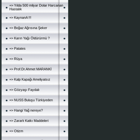
=> Yılda 500 milyar Dolar Harcanan
Hastalık
=> KaynanA !!!
=> Boğaz Ağrısına Şeker
=> Karın Yağı Öldürürmü ?
=> Patates
=> Rüya
=> Prof.Dr.Ahmet MARANKİ
=> Kalp Kapağı Ameliyatsız
=> Gözyaşı Faydalı
=> NUSS Buluşu Türkiyeden
=> Hangi Yağ nereye?
=> Zararlı Katkı Maddeleri
=> Otizm