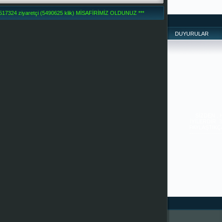
7324 ziyaretçi (5490625 klik) MİSAFİRİMİZ OLDUNUZ ***
DUYURULAR
SİZDEN ,
İYİLERDİR. 
PAYLAŞTIKÇA 
--------------
-------