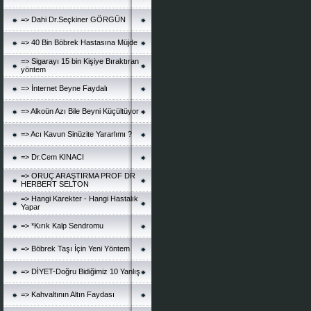
=> Dahi Dr.Seçkiner GÖRGÜN
=> 40 Bin Böbrek Hastasına Müjde
=> Sigarayı 15 bin Kişiye Bıraktıran
yöntem
=> İnternet Beyne Faydalı
=> Alkoün Azı Bile Beyni Küçültüyor
=> Acı Kavun Sinüzite Yararlımı ?
=> Dr.Cem KINACI
=> ORUÇ ARAŞTIRMA PROF DR
HERBERT SELTON
=> Hangi Karekter - Hangi Hastalık
Yapar
=> *Kırık Kalp Sendromu
=> Böbrek Taşı İçin Yeni Yöntem
=> DİYET-Doğru Bidiğimiz 10 Yanlış
=> Kahvaltının Altın Faydası