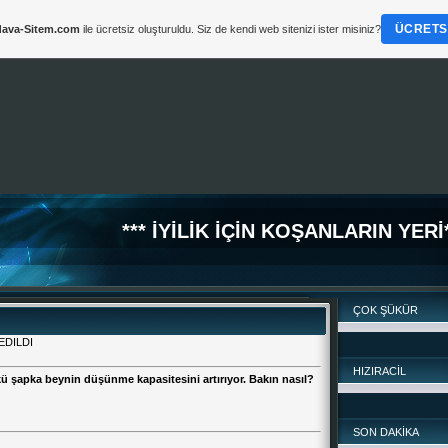
ÜCRETSI
ava-Sitem.com
ile ücretsiz oluşturuldu. Siz de kendi web sitenizi ister misiniz?
*
*** İYİLİK İÇİN KOŞANLARIN YERİ*
ÇOK ŞÜKÜR
EDILDI
HIZIRACİL
ü şapka beynin düşünme kapasitesini artırıyor. Bakın nasıl?
SON DAKİKA