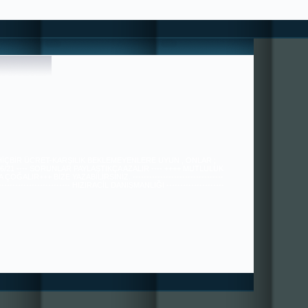
 HİÇBİR ÜCRET-KARŞILIK BEKLEMEYENLERE UYUN , ONLAR ;
36/21 ---- SORUNLAR PAYLAŞTIKÇA AZALIR ---- ++++ MUTLULUK
ÇOĞALIR+++ BİZE YAZABİLİRSİNİZ. ---------------------------------
---------------------------- HIZIRACİL DANIŞMANLIĞI ---------------------
----------------------------------------------- tugra113@gmail.com
SAYGILARIMIZLA.