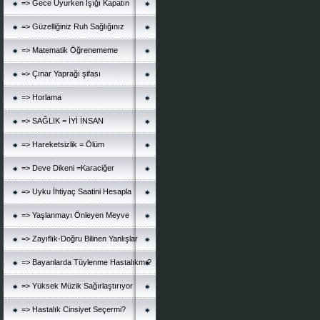
=> Gece Uyurken Işığı Kapatın
=> Güzelliğiniz Ruh Sağlığınız
=> Matematik Öğrenememe
=> Çınar Yaprağı şifası
=> Horlama
=> SAĞLIK = İYİ İNSAN
=> Hareketsizlik = Ölüm
=> Deve Dikeni =Karaciğer
=> Uyku İhtiyaç Saatini Hesapla
=> Yaşlanmayı Önleyen Meyve
=> Zayıflık-Doğru Bilinen Yanlışlar
=> Bayanlarda Tüylenme Hastalıkmı?
=> Yüksek Müzik Sağırlaştırıyor
=> Hastalık Cinsiyet Seçermi?