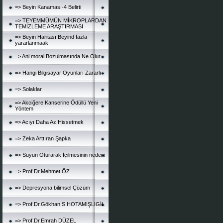
=> Beyin Kanaması-4 Belirti
=> TEYEMMÜMÜN MİKROPLARDAN
TEMİZLEME ARAŞTIRMASI
=> Beyin Haritası Beyind fazla
yararlanmaak
=> Ani moral Bozulmasında Ne Olur
=> Hangi Bilgisayar Oyunları Zararlı
=> Solaklar
=> Akciğere Kanserine Ödüllü Yeni
Yöntem
=> Acıyı Daha Az Hissetmek
=> Zeka Arttıran Şapka
=> Suyun Oturarak İçilmesinin nedeni
=> Prof.Dr.Mehmet ÖZ
=> Depresyona bilimsel Çözüm
=> Prof.Dr.Gökhan S.HOTAMIŞLIGİL
=> Prof.Dr.Emrah DÜZEL