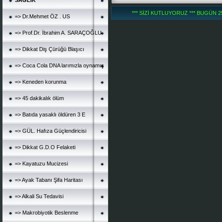
SAĞLIK
*** SİZİ KUTLUYORUZ *** BUGÜN 251
=> Dr.Mehmet ÖZ . US
=> Prof.Dr. İbrahim A. SARAÇOĞLU
=> Dikkat Diş Çürüğü Blaşıcı
=> Coca Cola DNA larımızla oynamış
=> Keneden korunma
=> 45 dakikalık ölüm
=> Batıda yasaklı öldüren 3 E
=> GÜL. Hafıza Güçlendiricisi
=> Dikkat G.D.O Felaketi
=> Kayatuzu Mucizesi
=> Ayak Tabanı Şifa Haritası
=> Alkali Su Tedavisi
=> Makrobiyotik Beslenme