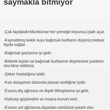
saymakla bitmiyor
se) -Engellenen Mühendis !!!
İ.M.D.E.S. Halal Food
-Çok faydalıdır.Mümkünse her yemeğe koyunuz,iştah açar.
-Kaynatılmış kekik suyu bağırsak kurtlarını düşürür,mideye
RNEĞİ AS-DER.
fayda sağlar.
Jİ
-Bağırsak gazlarına iyi gelir.
-Böbrek taşları ve bağırsak kurtlarının düşmesine yardımcı
olur.İdrar söktürür.
OLOJİ TARİHİ MÜZESİ
-Şeker hastalığına iyidir.
-Kan dolaşımını düzenler,damar sertliğine iyidir.
-Esansı,diş ağrısına ve dişeti iltihaplarına iyi gelir.
-Hafızayı güçlendirir ve insana kuvvet verir.
LU
-Esansı sırt ağrılarına dışardan sürülürse yararlı olur.