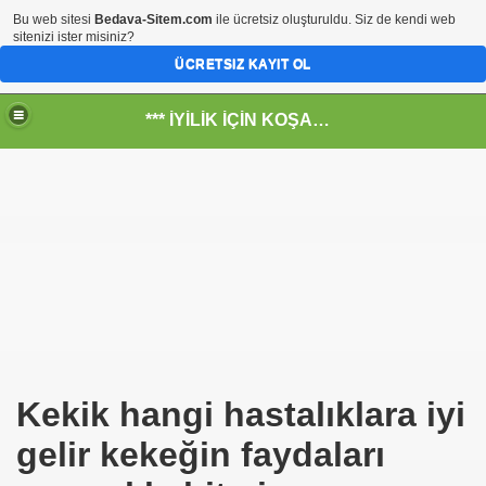
Bu web sitesi
Bedava-Sitem.com
ile ücretsiz oluşturuldu. Siz de kendi web
sitenizi ister misiniz?
ÜCRETSIZ KAYIT OL
*** İYİLİK İÇİN KOŞANLARIN YERİ***
RKİYE ULAŞ-İŞ. ***SERVİS VE ULAŞIM ÇALIŞANLARININ, 
 SERVİSİ
Kekik hangi hastalıklara iyi
gelir kekeğin faydaları
R - HİDROJEN ENERJİ MRK *NASIL ENGELLENDİ* !!!