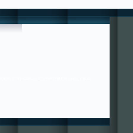
*
 HİÇBİR ÜCRET-KARŞILIK BEKLEMEYENLERE UYUN , ONLAR ;
36/21 ---- SORUNLAR PAYLAŞTIKÇA AZALIR ---- ++++ MUTLULUK
ÇOĞALIR+++ BİZE YAZABİLİRSİNİZ. ---------------------------------
---------------------------- HIZIRACİL DANIŞMANLIĞI ---------------------
----------------------------------------------- tugra113@gmail.com
SAYGILARIMIZLA.