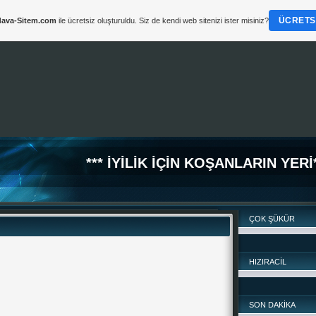
ÜCRETSI
ava-Sitem.com
ile ücretsiz oluşturuldu. Siz de kendi web sitenizi ister misiniz?
*** İYİLİK İÇİN KOŞANLARIN YERİ*
ÇOK ŞÜKÜR
HIZIRACİL
SON DAKİKA