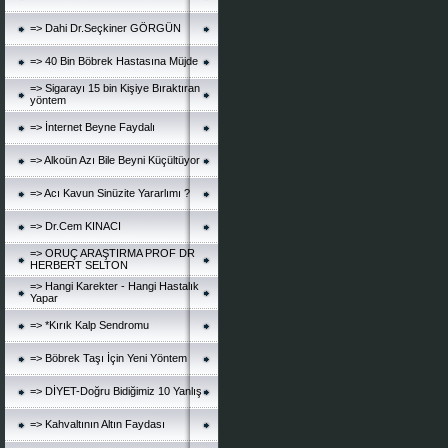
=> Dahi Dr.Seçkiner GÖRGÜN
=> 40 Bin Böbrek Hastasına Müjde
=> Sigarayı 15 bin Kişiye Bıraktıran
yöntem
=> İnternet Beyne Faydalı
=> Alkoün Azı Bile Beyni Küçültüyor
=> Acı Kavun Sinüzite Yararlımı ?
=> Dr.Cem KINACI
=> ORUÇ ARAŞTIRMA PROF DR
HERBERT SELTON
=> Hangi Karekter - Hangi Hastalık
Yapar
=> *Kırık Kalp Sendromu
=> Böbrek Taşı İçin Yeni Yöntem
=> DİYET-Doğru Bidiğimiz 10 Yanlış
=> Kahvaltının Altın Faydası