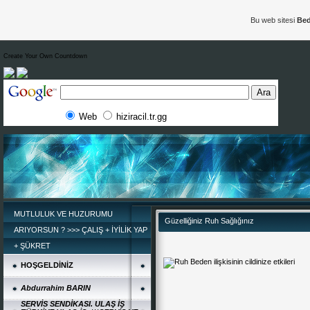
Bu web sitesi
Bed
Create Your Own Countdown
Web
hiziracil.tr.gg
MUTLULUK VE HUZURUMU
Güzelliğiniz Ruh Sağlığınız
ARIYORSUN ? >>> ÇALIŞ + İYİLİK YAP
+ ŞÜKRET
HOŞGELDİNİZ
Abdurrahim BARIN
SERVİS SENDİKASI. ULAŞ İŞ