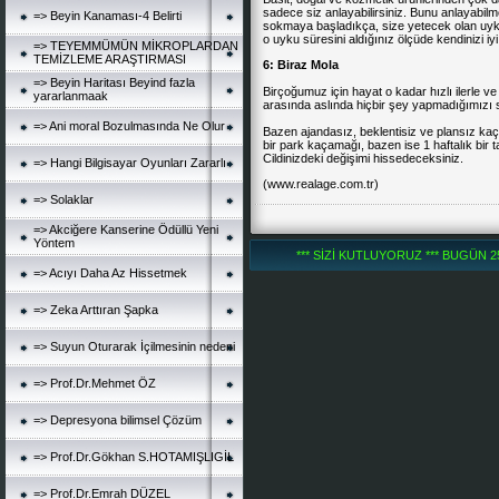
sadece siz anlayabilirsiniz. Bunu anlayabilm
=> Beyin Kanaması-4 Belirti
sokmaya başladıkça, size yetecek olan uyku 
o uyku süresini aldığınız ölçüde kendinizi iy
=> TEYEMMÜMÜN MİKROPLARDAN
TEMİZLEME ARAŞTIRMASI
6: Biraz Mola
=> Beyin Haritası Beyind fazla
Birçoğumuz için hayat o kadar hızlı ilerle v
yararlanmaak
arasında aslında hiçbir şey yapmadığımızı s
=> Ani moral Bozulmasında Ne Olur
Bazen ajandasız, beklentisiz ve plansız kaçış
bir park kaçamağı, bazen ise 1 haftalık bir t
Cildinizdeki değişimi hissedeceksiniz.
=> Hangi Bilgisayar Oyunları Zararlı
(
www.realage.com.tr
)
=> Solaklar
=> Akciğere Kanserine Ödüllü Yeni
Yöntem
*** SİZİ KUTLUYORUZ *** BUGÜN 252
=> Acıyı Daha Az Hissetmek
=> Zeka Arttıran Şapka
=> Suyun Oturarak İçilmesinin nedeni
=> Prof.Dr.Mehmet ÖZ
=> Depresyona bilimsel Çözüm
=> Prof.Dr.Gökhan S.HOTAMIŞLIGİL
=> Prof.Dr.Emrah DÜZEL