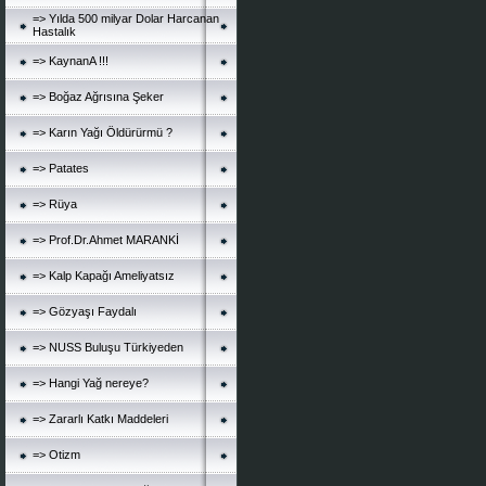
=> Yılda 500 milyar Dolar Harcanan
Hastalık
=> KaynanA !!!
=> Boğaz Ağrısına Şeker
=> Karın Yağı Öldürürmü ?
=> Patates
=> Rüya
=> Prof.Dr.Ahmet MARANKİ
=> Kalp Kapağı Ameliyatsız
=> Gözyaşı Faydalı
=> NUSS Buluşu Türkiyeden
=> Hangi Yağ nereye?
=> Zararlı Katkı Maddeleri
=> Otizm