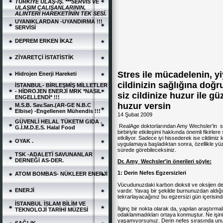
TÜRKİYE ULAŞ-İŞ. ***SERVİS VE
ULAŞIM ÇALIŞANLARININ,
ALINTERİ HAREKETİNİN TEK SESİ.
UYANIKLARDAN -UYANDIRMA !!!
SERVİSİ
DEPREM ERKEN İKAZ
ZİYARETÇİ İSTATİSTİK
Stres ile mücadelenin, yi
Hidrojen Enerji Hareketi
cildinizin sağlığına doğ
İSTANBUL- BİRLEŞMİŞ MİLLETLER
- HİDROJEN ENERJİ MRK *NASIL
siz cildinize huzur ile güz
ENGELLENDİ* !!!
huzur versin
M.S.B. Sav.San.(AR-GE N.B.C
Elbise) -Engellenen Mühendis !!!
14 Şubat 2009
GÜVENLİ HELAL TÜKETM GIDA .
RealAge doktorlarından Amy Wechsler'in siz
G.İ.M.D.E.S. Halal Food
birbiriyle etkileşimi hakkında önemli fikirle
etkiliyor. Sadece iyi hissederek ise cildimi
OYAK .
uygulamaya başladıktan sonra, özellikle yü
sürede görebileceksiniz.
TSK -ADALETİ SAVUNANLAR
DERNEĞİ AS-DER.
Dr. Amy Wechsler'in önerileri şöyle:
1: Derin Nefes Egzersizleri
ATOM BOMBAS- NÜKLEER ENERJİ
Vücudunuzdaki karbon dioksit ve oksijen deng
ENERJİ
vardır. Yavaş bir şekilde burnunuzdan aldığı
tekrarlayacağınız bu egzersizi gün içerisin
İSTANBUL İSLAM BİLİM VE
İlginç bir nokta olarak da, yapılan araştırm
TEKNOLOJİ TARİHİ MÜZESİ
odaklanmadıkları ortaya konmuştur. Ne işini
yaşamıyorsunuz. Derin nefes sırasında unut