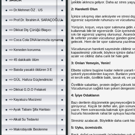
SAĞLIK
şekilde aklınıza geliyor. Daha az stres yaşı
2: Hareketli Olun
=> Dr.Mehmet ÖZ . US
İçinize sıkışmış olan anksiyete ve stresi 
=> Prof.Dr. İbrahim A. SARAÇOĞLU
egzersiz sayesinde ruhunuzu ve vücudunuzu bi
Yürüyün, koşun, veya spor salonuna gidin. 
=> Dikkat Diş Çürüğü Blaşıcı
kullanmak bile bir egzersizdir. Gün içerisin
sıkı bir egzersiz yapmış olursunuz. Asansö
ilk seferler yorulan vücudunuz günden güne 
=> Coca Cola DNA larımızla oynamış
gelecek. Hem de bir spor salonuna yazılma
Vücudunuzun hareketi sayesinde cildimiz ve 
=> Keneden korunma
kapasitesiniz yükselir, böylece içinize daha 
azalır ve cildiniz daha canlı bir hale gelir.
=> 45 dakikalık ölüm
3: Onları Yemeyin, Yenin!
=> Batıda yasaklı öldüren 3 E
Elbette sizlere bugüne kadar nelerin yararlı
şekerli yiyeceklerden kaçının. Bunların yeri
et tercih edin, özellikle balık, tavuk eti, ve 
=> GÜL. Hafıza Güçlendiricisi
Özellikle sabahları, protein değeri yüksek bir
Vücudumuzun sağlıklı kan şekeri dengesini kor
=> Dikkat G.D.O Felaketi
4: İyiye Odaklanın
=> Kayatuzu Mucizesi
Bazı dertlerin düşünmekle geçmeyeceğini bil
görüyoruz. Küçük bir defter alın, gün sonund
=> Ayak Tabanı Şifa Haritası
yazın. Hem sonrasında bakmak için güzel bi
huzurlu hissederek rahat bir uykuya hazırl
=> Alkali Su Tedavisi
Stresiniz azalacak. Böylelikle daha canlı hi
5: Uyku, ücretsizdir.
=> Makrobiyotik Beslenme
Basit, doğal ve kozmetik ürünlerinden çok d