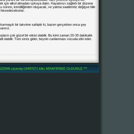
ek için alkol almadan uykuya dalın. Hayatınızı sağlıklı bir düzene
süresi, kendiliğinden oluşacak, ve yatma saatleriniz değişse bile
i hissedeceksiniz.
e karmaşık bir takvime sahiptir ki, bazen gerçekten onca şey
anırız.
ların çok güzel bir etkisi olabilir. Bu kimi zaman 20-30 dakikalık
atil olabilir. Tüm stres gider, beynin canlanması vücuda etki eder.
2046 ziyaretçi (5497071 klik) MİSAFİRİMİZ OLDUNUZ ***