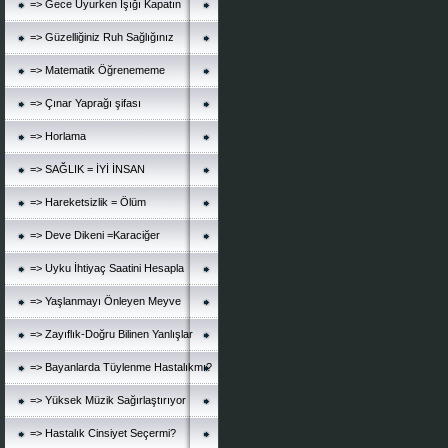
=> Gece Uyurken Işığı Kapatın
=> Güzelliğiniz Ruh Sağlığınız
=> Matematik Öğrenememe
=> Çınar Yaprağı şifası
=> Horlama
=> SAĞLIK = İYİ İNSAN
=> Hareketsizlik = Ölüm
=> Deve Dikeni =Karaciğer
=> Uyku İhtiyaç Saatini Hesapla
=> Yaşlanmayı Önleyen Meyve
=> Zayıflık-Doğru Bilinen Yanlışlar
=> Bayanlarda Tüylenme Hastalıkmı?
=> Yüksek Müzik Sağırlaştırıyor
=> Hastalık Cinsiyet Seçermi?