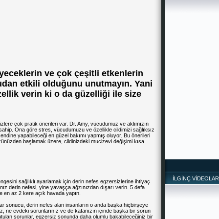
yeceklerin ve çok çeşitli etkenlerin
rudan etkili olduğunu unutmayın. Yani
ellik verin ki o da güzelliği ile size
lere çok pratik önerileri var. Dr. Amy, vücudumuz ve aklımızın
re sahip. Ona göre stres, vücudumuzu ve özellikle cildimizi sağlıksız
z kendine yapabileceği en güzel bakımı yapmış oluyor. Bu önerileri
zünüzden başlamak üzere, cildinizdeki mucizevi değişimi kısa
İLGİNÇ VİDEOLAR
esini sağlıklı ayarlamak için derin nefes egzersizlerine ihtiyaç
nız derin nefesi, yine yavaşça ağzınızdan dışarı verin. 5 defa
de en az 2 kere açık havada yapın.
alar sonucu, derin nefes alan insanların o anda başka hiçbirşeye
z, ne evdeki sorunlarınız ve de kafanızın içinde başka bir sorun
ulan sorunlar, egzersiz sonunda daha olumlu bakabileceğiniz bir