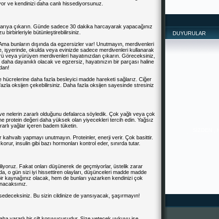
yor ve kendinizi daha canlı hissediyorsunuz.
dışarıya çıkarın. Günde sadece 30 dakika harcayarak yapacağınız
rbirleriyle bütünleştirebilirsiniz.
DUYURULAR
Ama bunların dışında da egzersizler var! Unutmayın, merdivenleri
de, işyerinde, okulda veya evinizde sadece merdivenleri kullanarak
rü veya yürüyen merdivenleri hayatınızdan çıkarın. Göreceksiniz,
daha dayanıklı olacak ve egzersiz, hayatınızın bir parçası haline
dan!
hücrelerine daha fazla besleyici madde hareketi sağlarız. Ciğer
fazla oksijen çekebilirsiniz. Daha fazla oksijen sayesinde stresiniz
 ve nelerin zararlı olduğunu defalarca söyledik. Çok yağlı veya çok
SİZDEN ,
ne protein değeri daha yüksek olan yiyecekleri tercih edin. Yağsız
İYİLERDİR. 
yararlı yağlar içeren badem tüketin.
PAYLAŞTIKÇA 
--------------
 kahvaltı yapmayı unutmayın. Proteinler, enerji verir. Çok basittir.
-------
ur, insulin gibi bazı hormonları kontrol eder, sınırda tutar.
iyoruz. Fakat onları düşünerek de geçmiyorlar, üstelik zarar
a, o gün sizi iyi hissettiren olayları, düşünceleri madde madde
r kaynağınız olacak, hem de bunları yazarken kendinizi çok
anacaksınız.
ssedeceksiniz. Bu sizin cildinize de yansıyacak, şaşırmayın!
aha yararlı bir cilt koruyucusudur. Size yetecek uykuyu ise