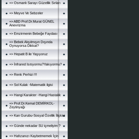
=> Osmanlı Sarayı Güzellik Sırları
=> Meyve Ve Sebzeler
=> ABD Prof.Dr.Murat GÜNEL
Anevrizma
=> Emzirmenin Bebeğe Faydası
=> Bebek Alışılmışın Dışında
Oynuyorsa Dikkat?
=> Hepatit B ile Yaşıyoruz
=> İnfrared Isıtıyormu?Yakıyormu?
=> Renk Perhizi !!!
=> Sol Kulak -Matematik ilgisi
=> Hangi Karakter -Hangi Hastalık
=> Prof.Dr.Kemal DEMİRKOL-
Zeytinyağı
=> Kan Gurubu-Sosyal Özellik İlişkisi
=> Günde nekadar SU içmeliyim ?
=> Hafızanızı Kaybetmemek İçin