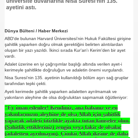
üniversite duvarlarına Nisa Suresi'nin 135.
ayetini astı.
se) -Engellenen Mühendis !!!
İ.M.D.E.S. Halal Food
Dünya Bülteni / Haber Merkezi
ABD'de bulunan Harvard Üniversitesi'nin Hukuk Fakültesi girişine
şahitlik yaparken doğru olmak gerektiğini belirten alıntılardan
oluşan bir yazı yazıldı. İkinci sırada Kur'an'ı Kerim'den bir ayet
RNEĞİ AS-DER.
vardı.
Adalet üzerine en iyi çağrışımlar başlığı altında verilen ayet-i
Jİ
kerimeyle şahitlikte doğruluğun ve adaletin önemi vurgulandı.
Nisa Suresi'nin 135. ayetinin kullanıldığı bölüm aşırı sağ gruplar
tarafından tepki çekti.
OLOJİ TARİHİ MÜZESİ
Ayeti kerimede şahitlik yaparken adaletten ayrılmamak ve
yakınların aleyhine de olsa doğruluktan sapmamak öğütleniyor:
"Ey iman edenler! Kendiniz, ana babanız ve en
yakınlarınızın aleyhine de olsa Allah için şahitlik
yaparak adaleti titizlikle ayakta tutan kimseler olun.
(Şahitlik ettikleriniz) zengin veya fakir de olsalar
(adaletten ayrılmayın). Çünkü Allah ikisine de daha