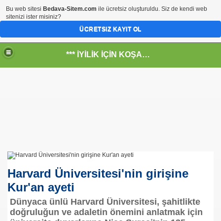
Bu web sitesi
Bedava-Sitem.com
ile ücretsiz oluşturuldu. Siz de kendi web
sitenizi ister misiniz?
ÜCRETSIZ KAYIT OL
*** İYİLİK İÇİN KOŞANLARIN YERİ***
RKİYE ULAŞ-İŞ. ***SERVİS VE ULAŞIM ÇALIŞANLARININ, 
 SERVİSİ
Harvard Üniversitesi'nin girişine
Kur'an ayeti
Dünyaca ünlü Harvard Üniversitesi, şahitlikte
doğruluğun ve adaletin önemini anlatmak için
R - HİDROJEN ENERJİ MRK *NASIL ENGELLENDİ* !!!