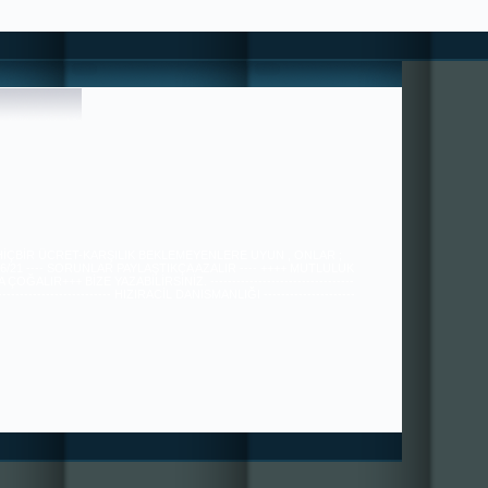
 HİÇBİR ÜCRET-KARŞILIK BEKLEMEYENLERE UYUN , ONLAR ;
36/21 ---- SORUNLAR PAYLAŞTIKÇA AZALIR ---- ++++ MUTLULUK
ÇOĞALIR+++ BİZE YAZABİLİRSİNİZ. ---------------------------------
---------------------------- HIZIRACİL DANIŞMANLIĞI ---------------------
----------------------------------------------- tugra113@gmail.com
SAYGILARIMIZLA.