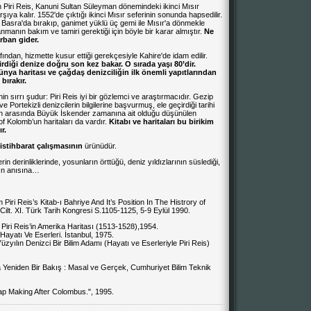
n Piri Reis, Kanuni Sultan Süleyman dönemindeki ikinci Mısır
arşıya kalır. 1552'de çıktığı ikinci Mısır seferinin sonunda hapsedilir.
Basra'da bırakıp, ganimet yüklü üç gemi ile Mısır'a dönmekle
anmanın bakım ve tamiri gerektiği için böyle bir karar almıştır.
Ne
urban gider.
ndan, hizmette kusur ettiği gerekçesiyle Kahire'de idam edilir.
ği denize doğru son kez bakar. O sırada yaşı 80’dir.
dünya haritası
ve çağdaş denizciliğin ilk önemli yapıtlarından
bırakır.
in sırrı şudur: Piri Reis iyi bir gözlemci ve araştırmacıdır. Gezip
ve Portekizli denizcilerin bilgilerine başvurmuş, ele geçirdiği tarihi
arın arasında Büyük İskender zamanına ait olduğu düşünülen
tof Kolomb’un haritaları da vardır.
Kitabı ve haritaları bu birikim
r.
 istihbarat çalışmasının
ürünüdür.
n derinliklerinde, yosunların örttüğü, deniz yıldızlarının süslediği,
nın anısına…
ri Reis’s Kitab-ı Bahriye And It’s Position In The Histrory of
.Cilt. XI. Türk Tarih Kongresi S.1105-1125, 5-9 Eylül 1990.
i, Piri Reis’in Amerika Haritası (1513-1528),1954.
Hayatı Ve Eserleri. İstanbul, 1975.
yılın Denizci Bir Bilim Adamı (Hayatı ve Eserleriyle Piri Reis)
a Yeniden Bir Bakış : Masal ve Gerçek, Cumhuriyet Bilim Teknik
ap Making After Colombus.", 1995.