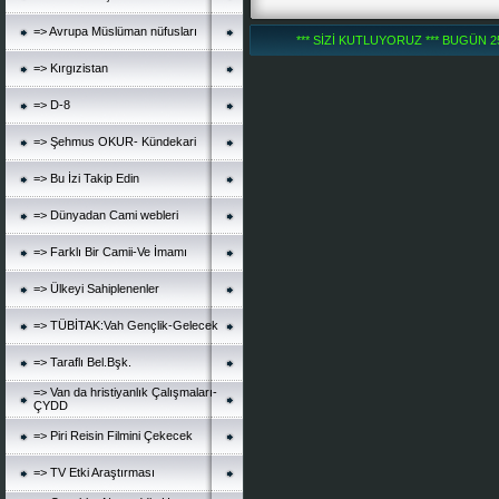
=> Avrupa Müslüman nüfusları
*** SİZİ KUTLUYORUZ *** BUGÜN 252
=> Kırgızistan
=> D-8
=> Şehmus OKUR- Kündekari
=> Bu İzi Takip Edin
=> Dünyadan Cami webleri
=> Farklı Bir Camii-Ve İmamı
=> Ülkeyi Sahiplenenler
=> TÜBİTAK:Vah Gençlik-Gelecek
=> Taraflı Bel.Bşk.
=> Van da hristiyanlık Çalışmaları-
ÇYDD
=> Piri Reisin Filmini Çekecek
=> TV Etki Araştırması