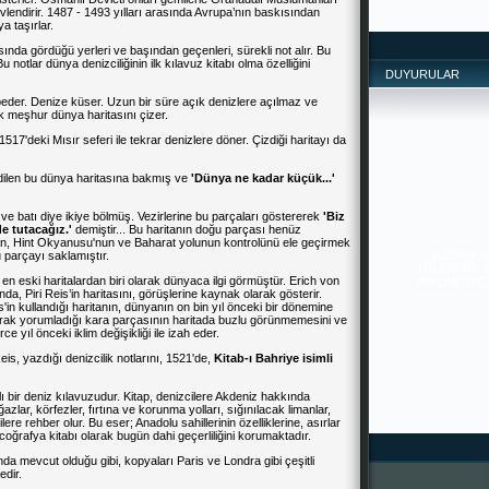
lendirir. 1487 - 1493 yılları arasında Avrupa’nın baskısından
a taşırlar.
asında gördüğü yerleri ve başından geçenleri, sürekli not alır. Bu
Bu notlar dünya denizciliğinin ilk kılavuz kitabı olma özelliğini
DUYURULAR
*
beder. Denize küser. Uzun bir süre açık denizlere açılmaz ve
lk meşhur dünya haritası
nı çizer.
 1517'deki Mısır seferi ile tekrar denizlere döner. Çizdiği haritayı da
edilen bu dünya haritasına bakmış ve
'Dünya ne kadar küçük...'
 ve batı diye ikiye bölmüş. Vezirlerine bu parçaları göstererek
'Biz
SİZDEN ,
e tutacağız.'
demiştir... Bu haritanın doğu parçası henüz
İYİLERDİR. 
ultan, Hint Okyanusu'nun ve Baharat yolunun kontrolünü ele geçirmek
PAYLAŞTIKÇA 
u parçayı saklamıştır.
--------------
-------
 en eski haritalardan biri olarak dünyaca ilgi görmüştür.
Erich von
ında, Piri Reis’in haritasını, görüşlerine kaynak olarak gösterir.
s'in kullandığı haritanın, dünyanın on bin yıl önceki bir dönemine
olarak yorumladığı kara parçasının haritada buzlu görünmemesini ve
e yıl önceki iklim değişikliği ile izah eder.
eis, yazdığı denizcilik notlarını, 1521'de,
Kitab-ı Bahriye isimli
ılı bir deniz kılavuzudur. Kitap, denizcilere Akdeniz hakkında
, boğazlar, körfezler, fırtına ve korunma yolları, sığınılacak limanlar,
re rehber olur. Bu eser; Anadolu sahillerinin özelliklerine, asırlar
coğrafya kitabı olarak bugün dahi geçerliliğini korumaktadır.
nda mevcut olduğu gibi, kopyaları Paris ve Londra gibi çeşitli
edir.