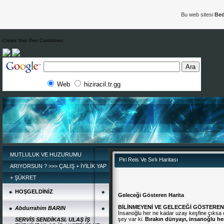
Bu web sitesi
Bed
Create Your Own Countdown
Web
hiziracil.tr.gg
MUTLULUK VE HUZURUMU
Piri Reis Ve Sırlı Haritası
ARIYORSUN ? >>> ÇALIŞ + İYİLİK YAP
+ ŞÜKRET
HOŞGELDİNİZ
Geleceği Gösteren Harita
BİLİNMEYENİ VE GELECEĞİ GÖSTEREN
Abdurrahim BARIN
İnsanoğlu her ne kadar uzay keşfine çıksa
şey var ki.
Bırakın dünyayı, insanoğlu hen
SERVİS SENDİKASI. ULAŞ İŞ