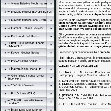
Mısır seferi sonrası yıldızı daha da parlaya
=> Viyana Belediye Meclis Kararı
seferinde ise büyük bir talihsizlik ile karşı k
Komutasındaki donanmayı emir ve izin dışı, 
suçlanır. Halbuki askerlerinin istirahatı, don
=> Mevlana Müzesi 3Boyutlu Ziyaret
hazindir ki; politik hırs ve çatışmalara k
=> Mevlana Müzesi Sanal Ziyaret
1554'te, Mısır Beylerbeyi Mehmet Paşa tarafı
İdam sehpasında, ömrünün çoğunu geçirdi
Geride dünya harikası sayılabilecek
iki 
=> Osmanlı Tıbbının Seviyesi
olan Kitab-ı Bahriye isimli değerli eserini 
Bilim çevrelerince hayret uyandıran eserlerin
=> Piri Reis Ve Sırlı Haritası
gördüklerini not almış, tutsak ettiği İspanyol 
harita ve broşürleri kayda geçmiştir. Bunl
=> Batı Hukuk Kaynağı-Leonid
haritalar, Ceneviz kaynaklı haritalar ve Kris
SUKİYANEN
gözlemlerinin sonucunda ortaya çıkmıştı
Bu eserler aynı zamanda titiz bir
denizcilik
=> Kayseri Gevher Nesibe
PİRİ REİS’in, Uğruna savaştığı engin denizleri
=> Prof.Dr.Kemal KARPAT
sadece balıkların bildiği, silinmeyen imzası
YARARLANILAN KAYNAKLAR
=> İngiltere İslam Sigorta Ltd
1. CERABREGU, M. Scientific Benefits From Pi
Cartography. Kongreye Sunulan Bildiriler, III
=> Güler Yüzlü İnsanlar Ülkesi:
Endonezya
2. İNAN, Afet. Piri Reis’in Hayatı ve Eserler
3. İRDESEL, Mehmet. Gelibolulu Piri Reis’in 
=> 2040 Yeni Osmanlı
4. ÜLKEKUL, Cevat, (E) Tümgeneral. XVI. Yüz
(baskıda) 2004.
=> Prof.Dr.Ümit MERİÇ
5. ŞENGÖR, A.M. Celal. Piri Reis Haritasın
Sayı : 486, 13 Temmuz 1996.
=> Yahudilik-Siyonistlik Aynımı-
Farklımı?
6. SOUCEK, Svat. "Piri Reis And Turkish M
=> İsraile Karşı Museviler 80