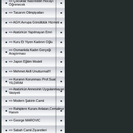
=> Çocuklar Nasreddin Hocayı
Öğrenecek
=> Tasarım Olimpiyatları
=> AGH.Avrupa Gönüllülük Hizmeti
=> Atatürkün Yapılmayan Emri
=> Kuru Et Yiyen Kadının Oğlu
=> Osmanlıda Kadın Gerçeği
Araştırması
=> Japon Eğitim Modeli
=> Mehmet Akifi Unutturmal!!!
=> Kuranın Korunması Prof.Suat
YILDIRIM
=> Atatürkün Annesinin Uygulanmayan
Vasiyeti
=> Modern Şakirin Camii
=> Rahiplere Kuranı Anlatan,Cemalinur
Hanım
=> George MAROVIC
=> Sabah Camii Ziyaretleri