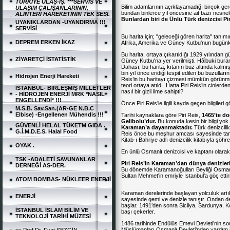
TÜRKİYE ULAŞ-İŞ. ***SERVİS VE
Bilim adamlarının açıklayamadığı birçok gerç
ULAŞIM ÇALIŞANLARININ,
bundan binlerce yıl öncesine ait bazı nesneler
ALINTERİ HAREKETİNİN TEK SESİ.
Bunlardan biri de Ünlü Türk denizcisi
Pi
UYANIKLARDAN -UYANDIRMA !!!
SERVİSİ
Bu harita için; "geleceği gören harita" tanımın
DEPREM ERKEN İKAZ
Afrika, Amerika ve Güney Kutbu'nun bugünkü
Bu harita
, ortaya çıkarıldığı 1929 yılından g
ZİYARETÇİ İSTATİSTİK
Güney Kutbu'na yer verilmişti. Hâlbuki buran
Dahası,
bu harita
, kıtanın buz altında kalmı
bin yıl önce eridiği tespit edilen bu buzullar
Hidrojen Enerji Hareketi
Reis’in bu haritayı çizmesi mümkün görünmüy
teori ortaya atıldı. Hatta Piri Reis’in cinlerd
İSTANBUL- BİRLEŞMİŞ MİLLETLER
nasıl bir gizli ilme sahipti?
- HİDROJEN ENERJİ MRK *NASIL
ENGELLENDİ* !!!
Önce Piri Reis’le ilgili kayda geçen bilgileri 
M.S.B. Sav.San.(AR-GE N.B.C
Elbise) -Engellenen Mühendis !!!
Tarihi kaynaklara göre Piri Reis,
1465’te d
Gelibolu’dur.
Bu konuda kesin bir bilgi yok
GÜVENLİ HELAL TÜKETM GIDA .
Karaman’a dayanmaktadır.
Türk denizcilik
G.İ.M.D.E.S. Halal Food
Reis önce bu meşhur amcası sayesinde tanı
Kitab-ı Bahriye
adlı denizcilik kitabıyla şöhr
OYAK .
En ünlü Osmanlı denizcisi ve kaptanı olarak 
TSK -ADALETİ SAVUNANLAR
Piri Reis’in Karaman’dan dünya denizle
DERNEĞİ AS-DER.
Bu dönemde Karamanoğulları Beyliği Osmanlı İm
Sultan Mehmet'in emriyle İstanbul'a göç ettiri
ATOM BOMBAS- NÜKLEER ENERJİ
Karaman derelerinde başlayan yolculuk artı
ENERJİ
sayesinde gemi ve denizle tanışır. Ondan de
başlar. 1491’den sonra Sicilya, Sardunya, K
İSTANBUL İSLAM BİLİM VE
başı çekerler.
TEKNOLOJİ TARİHİ MÜZESİ
1486 tarihinde Endülüs Emevi Devleti’nin son
Müslümanları Osmanlı Devleti'nden yardım is