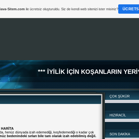
ÜCRETSI
ava-Sitem.com
ile ücretsiz oluşturuldu. Siz de kendi web sitenizi ister misiniz?
*
*** İYİLİK İÇİN KOŞANLARIN YERİ*
ÇOK ŞÜKÜR
HIZIRACİL
 HARİTA
 da, henüz dünyada izah edemediği, keşfedemediği o kadar çok
SON DAKİKA
üz bedenindeki sırları bile tam olarak izah edebilmiş değil.