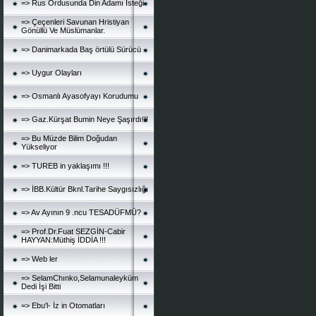
=> Rus Ordusunda Din Adamı İsteği
=> Çeçenleri Savunan Hristiyan
Gönüllü Ve Müslümanlar.
=> Danimarkada Baş örtülü Sürücü
=> Uygur Olayları
=> Osmanlı Ayasofyayı Korudumu
=> Gaz.Kürşat Bumin Neye Şaşırdı!!!
=> Bu Müzde Bilim Doğudan
Yükseliyor
=> TUREB in yaklaşımı !!!
=> İBB.Kültür Bknl.Tarihe Saygısızlığı
=> Av Ayının 9 .ncu TESADÜFMÜ?
=> Prof.Dr.Fuat SEZGİN-Cabir
HAYYAN:Müthiş İDDİA !!!
=> Web ler
=> SelamChınko,Selamunaleyküm
Dedi İşi Bitti
=> Ebu'l- İz in Otomatları