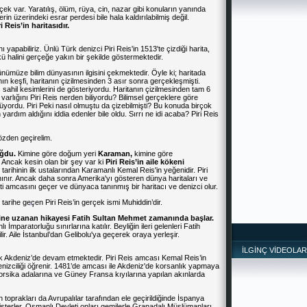
ek var. Yaratılış, ölüm, rüya, cin, nazar gibi konuların yanında
in üzerindeki esrar perdesi bile hala kaldırılabilmiş değil.
ri Reis
’in haritasıdır.
ı yapabiliriz. Ünlü Türk denizci Piri Reis'in 1513'te çizdiği harita,
 halini gerçeğe yakın bir şekilde göstermektedir.
ünümüze bilim dünyasının ilgisini çekmektedir. Öyle ki; haritada
ın keşfi, haritanın çizilmesinden 3 asır sonra gerçekleşmişti.
ş sahil kesimlerini de gösteriyordu. Haritanın çizilmesinden tam 6
ın varlığını Piri Reis nerden biliyordu? Bilimsel gerçeklere göre
ordu. Piri Peki nasıl olmuştu da çizebilmişti? Bu konuda birçok
en yardım aldığını iddia edenler bile oldu. Sırrı ne idi acaba? Piri Reis
gözden geçirelim.
oğdu.
Kimine göre doğum yeri
Karaman,
kimine göre
. Ancak kesin olan bir şey var ki
Piri Reis’in aile kökeni
 tarihinin ilk ustalarından Karamanlı Kemal Reis'in yeğenidir. Piri
nır. Ancak daha sonra Amerika'yı gösteren dünya haritaları ve
eti amcasını geçer ve dünyaca tanınmış bir haritacı ve denizci olur.
tarihe geçen Piri Reis’in gerçek ismi Muhiddin’dir.
rine uzanan hikayesi Fatih Sultan Mehmet zamanında başlar.
paratorluğu sınırlarına katılır. Beyliğin ileri gelenleri Fatih
lir. Aile İstanbul’dan Gelibolu'ya geçerek oraya yerleşir.
İLGİNÇ VİDEOLAR
k Akdeniz’de devam etmektedir. Piri Reis amcası Kemal Reis’in
nizciliği öğrenir. 1481’de amcası ile Akdeniz'de korsanlık yapmaya
orsika adalarına ve Güney Fransa kıyılarına yapılan akınlarda
 toprakları da Avrupalılar tarafından ele geçirildiğinde İspanya
terler. Osmanlı Devleti onları gemilerle Granadalı Müslümanları