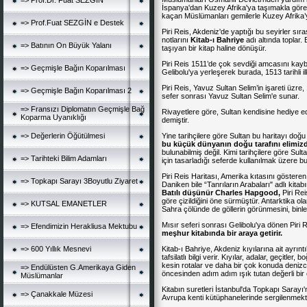
=> Prof.Dr. Fuat SEZGİN
İspanya'dan Kuzey Afrika'ya taşımakla görev
kaçan Müslümanları gemilerle Kuzey Afrika’y
=> Prof.Fuat SEZGİN e Destek
Piri Reis, Akdeniz'de yaptığı bu seyirler sır
notlarını
Kitab-ı Bahriye
adı altında toplar. 
=> Batının On Büyük Yalanı
taşıyan bir kitap haline dönüşür.
Piri Reis 1511’de çok sevdiği amcasını kay
=> Geçmişle Bağın Koparılması
Gelibolu'ya yerleşerek burada, 1513 tarihli
i
Piri Reis
, Yavuz Sultan Selim’in işareti üzre,
=> Geçmişle Bağın Koparılması 2
sefer sonrası Yavuz Sultan Selim'e sunar.
=> Fransızı Diplomatın Geçmişle Bağ
Rivayetlere göre, Sultan kendisine hediye 
Koparma Uyanıklığı
demiştir.
=> Değerlerin Öğütülmesi
Yine tarihçilere göre Sultan bu haritayı doğu
bu küçük dünyanın doğu tarafını elimizd
bulunabilmiş değil. Kimi tarihçilere göre S
=> Tarihteki Bilim Adamları
için tasarladığı seferde kullanılmak üzere b
Piri Reis Haritası, Amerika kıtasını gösteren
=> Topkapı Sarayı 3Boyutlu Ziyaret
Daniken
bile “Tanrıların Arabaları" adlı kitab
Batılı düşünür Charles Hapgood,
Piri Rei
göre çizildiğini öne sürmüştür. Antarktika 
=> KUTSAL EMANETLER
Sahra çölünde de göllerin görünmesini, binlerc
Mısır seferi sonrası Gelibolu'ya dönen Piri R
=> Efendimizin Herakliusa Mektubu
meşhur kitabında bir araya getirir.
=> 600 Yıllık Mesnevi
Kitab-ı Bahriye, Akdeniz kıyılarına ait ayrınt
tafsilatlı bilgi verir. Kıyılar, adalar, geçitler
kesin rotalar ve daha bir çok konuda denizcile
=> Endülüsten G.Amerikaya Giden
öncesinden adım adım ışık tutan değerli bir 
Müslümanlar
Kitabın suretleri İstanbul'da
Topkapı Sarayı
'
=> Çanakkale Müzesi
Avrupa kenti kütüphanelerinde sergilenmekt