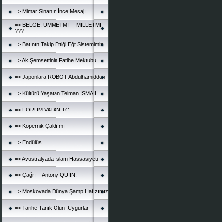
=> Mimar Sinanın İnce Mesajı
=> BELGE: ÜMMETMİ ---MİLLETMİ
???
=> Batının Takip Ettiği Eğt.Sistemimiz
=> Ak Şemsettinin Fatihe Mektubu
=> Japonlara ROBOT Abdülhamidden
=> Kültürü Yaşatan Telman İSMAİL
=> FORUM VATAN.TC
=> Kopernik Çaldı mı
=> Endülüs
=> Avustralyada İslam Hassasiyeti
=> Çağrı---Antony QUIIN.
=> Moskovada Dünya Şamp.Hafızımız
=> Tarihe Tanık Olun .Uygurlar