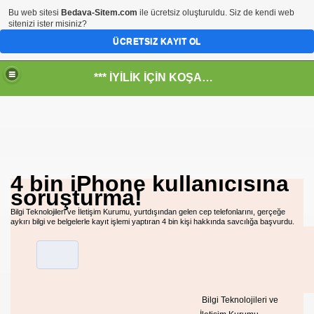
Bu web sitesi
Bedava-Sitem.com
ile ücretsiz oluşturuldu. Siz de kendi web
sitenizi ister misiniz?
ÜCRETSIZ KAYIT OL
*** İYİLİK İÇİN KOŞANLARIN YERİ***
RKİYE ULAŞ-İŞ. ***SERVİS VE ULAŞIM ÇALIŞANLARININ, 
4 bin iPhone kullanıcısına
soruşturma!
 SERVİSİ
Bilgi Teknolojileri ve İletişim Kurumu, yurtdışından gelen cep telefonlarını, gerçeğe
aykırı bilgi ve belgelerle kayıt işlemi yaptıran 4 bin kişi hakkında savcılığa başvurdu.
ar@ihbarweb.org.tr-
 ÖNEL
Bilgi Teknolojileri ve