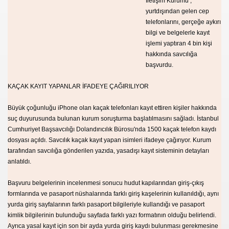
İletişim Kurumu ,
yurtdışından gelen cep
NUMARAYI ARAMAYIN !
telefonlarını, gerçeğe aykırı
bilgi ve belgelerle kayıt
işlemi yaptıran 4 bin kişi
hakkında savcılığa
başvurdu.
KAÇAK KAYIT YAPANLAR İFADEYE ÇAĞIRILIYOR
Büyük çoğunluğu iPhone olan kaçak telefonları kayıt ettiren kişiler hakkında
suç duyurusunda bulunan kurum soruşturma başlatılmasını sağladı. İstanbul
Cumhuriyet Başsavcılığı Dolandırıcılık Bürosu'nda 1500 kaçak telefon kaydı
dosyası açıldı. Savcılık kaçak kayıt yapan isimleri ifadeye çağırıyor. Kurum
tarafından savcılığa gönderilen yazıda, yasadışı kayıt sisteminin detayları
anlatıldı.
Başvuru belgelerinin incelenmesi sonucu hudut kapılarından giriş-çıkış
formlarında ve pasaport nüshalarında farklı giriş kaşelerinin kullanıldığı, aynı
yurda giriş sayfalarının farklı pasaport bilgileriyle kullandığı ve pasaport
kimlik bilgilerinin bulunduğu sayfada farklı yazı formatının olduğu belirlendi.
Ayrıca yasal kayıt için son bir ayda yurda giriş kaydı bulunması gerekmesine