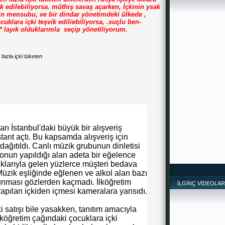
ik edilebiliyorsa. müthiş savaş açarken, İçkinin ysak
n mensubu, ve bir dindar yönetimdeki ülkede ,
cuklara içki teşvik ediliebiliyorsa, .suçlu ben-
* layık olduklarımla seçip yönetiliyorum.
fazla içki tüketen
arı İstanbul'daki büyük bir alışveriş
tant açtı. Bu kapsamda alışveriş için
dağıtıldı. Canlı müzik grubunun dinletisi
yonun yapıldığı alan adeta bir eğelence
larıyla gelen yüzlerce müşteri bedava
 Müzik eşliğinde eğlenen ve alkol alan bazı
sunması gözlerden kaçmadı. İlköğretim
İLGİNÇ VİDEOLAR
yapılan içkiden içmesi kameralara yansıdı.
i satışı bile yasakken, tanıtım amacıyla
ilköğretim çağındaki çocuklara içki