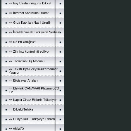
=> boy Uzatan Yogurta Dikkat
=> İnternet Sorusuna Dikkat
=> Gıda Katkıları Nasıl Üretilir
=> İsrailde Yasak Türkiyede Serbest
=> Ne Eti Yediğiniz!!!
=> Zihniniz kontrolmü ediliyor
=> Toplatılan Diş Macunu
=> Tekstil Byalı Zeytin Alzerhaımer
Yapıyor
=> Bilgisayar Arızları
=> Elektrik CANAVARI Plazma-LCD
TV
=> Kapalı Cihaz Elektrik Tüketiyor
=> Dildeki Tehlike
=> Dünya krizi Türkiyeye Etkileri
=> AMWAY