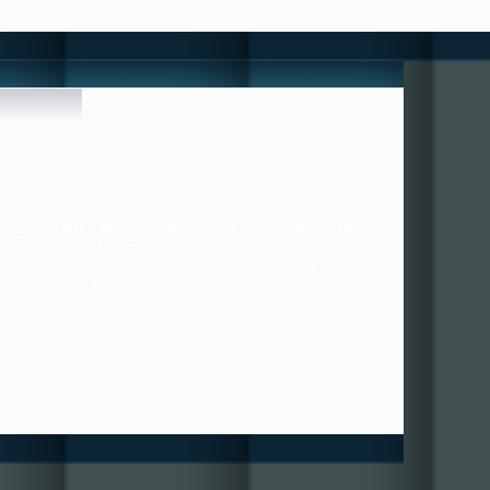
 HİÇBİR ÜCRET-KARŞILIK BEKLEMEYENLERE UYUN , ONLAR ;
36/21 ---- SORUNLAR PAYLAŞTIKÇA AZALIR ---- ++++ MUTLULUK
ÇOĞALIR+++ BİZE YAZABİLİRSİNİZ. ---------------------------------
---------------------------- HIZIRACİL DANIŞMANLIĞI ---------------------
----------------------------------------------- tugra113@gmail.com
SAYGILARIMIZLA.