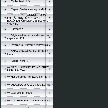
=> En Tehlikeli Virüs
=> Cepten Bedava Konuş ! AMA !!!
=> AYŞE TEYZE GÜNGÖR URAS
ENFLASYON DÜNDE ÖYLE
BUGÜNDE Üreticide 1.36 Markette
4.59 YTL
=> Kartzede !!!
=> Böyle mail veya msn alırsanız ne
yaparsınız???
=> İnfrared Isıtıyormu ? Yakıyormu?
=> BEDAVA Sanal Bankacılık PARA
landı
=> Kasko- Yargı ?
=> ÖZEL HASTANELER NELERDEN
ÜCRET ALMAZ
=> Her durumda Acil 112 Çıkarmı?
=> Uz.Kum.Araç Anah.Araçta Kalırsa ?
=> Gizli cep Tlf. gücü
=> Tlf la Hemen En Yakın Hastaneye