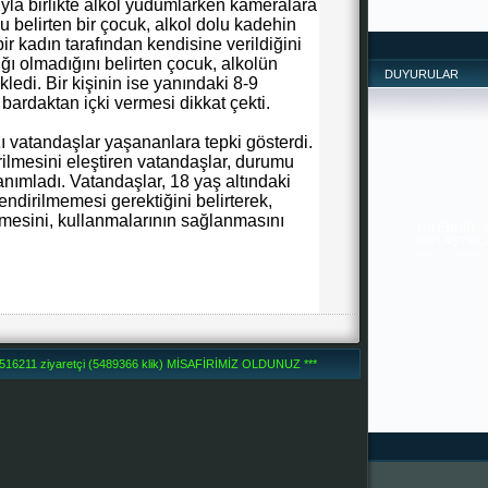
ıyla birlikte alkol yudumlarken kameralara
 belirten bir çocuk, alkol dolu kadehin
 kadın tarafından kendisine verildiğini
ığı olmadığını belirten çocuk, alkolün
DUYURULAR
kledi. Bir kişinin ise yanındaki 8-9
 bardaktan içki vermesi dikkat çekti.
ı vatandaşlar yaşananlara tepki gösterdi.
rilmesini eleştiren vatandaşlar, durumu
tanımladı. Vatandaşlar, 18 yaş altındaki
SİZDEN ,
İYİLERDİR. 
endirilmemesi gerektiğini belirterek,
PAYLAŞTIKÇA 
lmesini, kullanmalarının sağlanmasını
--------------
-------
6211 ziyaretçi (5489366 klik) MİSAFİRİMİZ OLDUNUZ ***