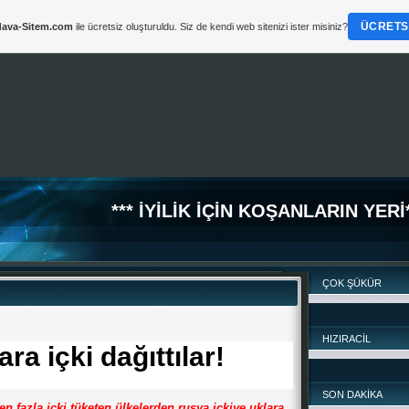
ÜCRETSI
ava-Sitem.com
ile ücretsiz oluşturuldu. Siz de kendi web sitenizi ister misiniz?
*** İYİLİK İÇİN KOŞANLARIN YERİ*
ÇOK ŞÜKÜR
HIZIRACİL
a içki dağıttılar!
SON DAKİKA
n fazla içki tüketen ülkelerden rusya içkiye uklara