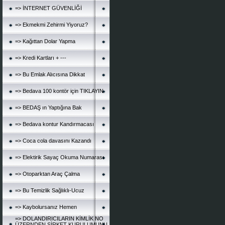
=> İNTERNET GÜVENLİĞİ
=> Ekmekmi Zehirmi Yiyoruz?
=> Kağıttan Dolar Yapma
=> Kredi Kartları + ---
=> Bu Emlak Alıcısına Dikkat
=> Bedava 100 kontör için TIKLAYIN
=> BEDAŞ ın Yaptığına Bak
=> Bedava kontur Kandırmacası
=> Coca cola davasını Kazandı
=> Elektirik Sayaç Okuma Numarası
=> Otoparktan Araç Çalma
=> Bu Temizlik Sağlıklı-Ucuz
=> Kaybolursanız Hemen
=> DOLANDIRICILARIN KİMLİK NO
ÜZERNDEN ŞİRKET KURULUMUNU