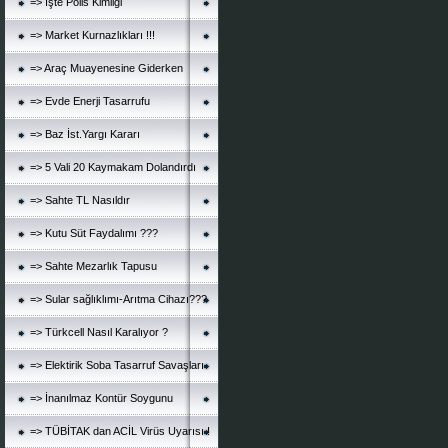
=> İşte Polis Kimliği
=> Market Kurnazlıkları !!!
=> Araç Muayenesine Giderken
=> Evde Enerji Tasarrufu
=> Baz İst.Yargı Kararı
=> 5 Vali 20 Kaymakam Dolandırdı
=> Sahte TL Nasıldır
=> Kutu Süt Faydalımı ???
=> Sahte Mezarlık Tapusu
=> Sular sağlıklımı-Arıtma Cihazı???
=> Türkcell Nasıl Karalıyor ?
=> Elektirik Soba Tasarruf Savaşları
=> İnanılmaz Kontür Soygunu
=> TÜBİTAK dan ACİL Virüs Uyarısı !