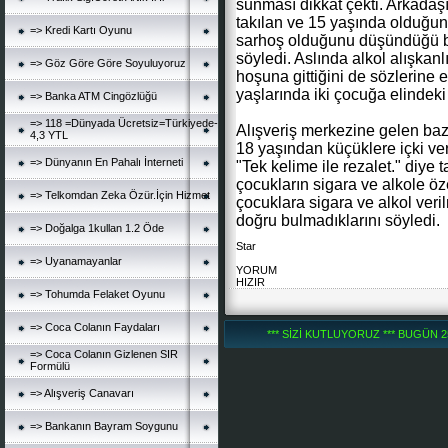
sunması dikkat çekti. Arkadaş
takılan ve 15 yaşında olduğunu
=> Kredi Kartı Oyunu
sarhoş olduğunu düşündüğü bir
söyledi. Aslında alkol alışkanl
=> Göz Göre Göre Soyuluyoruz
hoşuna gittiğini de sözlerine e
yaşlarında iki çocuğa elindeki
=> Banka ATM Cingözlüğü
=> 118 =Dünyada Ücretsiz=Türkiyede-
Alışveriş merkezine gelen baz
4,3 YTL
18 yaşından küçüklere içki ve
=> Dünyanın En Pahalı İnterneti
"Tek kelime ile rezalet." diye 
çocukların sigara ve alkole öz
=> Telkomdan Zeka Özür.İçin Hizmet
çocuklara sigara ve alkol veri
doğru bulmadıklarını söyledi.
=> Doğalga 1kullan 1.2 Öde
Star
=> Uyanamayanlar
YORUM
HIZIR
=> Tohumda Felaket Oyunu
=> Coca Colanın Faydaları
*** SİZİ KUTLUYORUZ *** BUGÜN 251
=> Coca Colanın Gizlenen SIR
Formülü
=> Alışveriş Canavarı
=> Bankanın Bayram Soygunu