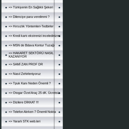
=> Türkiyenin En Sağlıklı Şekeri
=> Dilenciye para verelimmi ?
=> Hırsızlık Yöntemleri-Tedbirler
=> Kredi kartı ekstrenizi inceledinizmi
=> MSN de Bdava Kontur Tuzağı
=> HAKARET SEKTÖRÜ NASIL
KAZANIYOR
=> SAMİ ZAN PROF DR
=> Nasıl Zehirleniyoruz
=> Tpuk Kanı Neden Önemli ?
=> Otogar Özel Araç 25 dK. Ücretsiz
=> Dizilere DİKKAT !!!
=> Telefon Alırken 7 Önemli Nokta
=> Yararlı STK web.leri