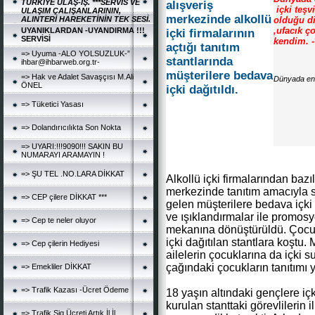
TÜRKİYE ULAŞ-İŞ. ***SERVİS VE
alışveriş
içki teşv
ULAŞIM ÇALIŞANLARININ,
merkezinde alkollü
olduğu di
ALINTERİ HAREKETİNİN TEK SESİ.
,ufacık ço
UYANIKLARDAN -UYANDIRMA !!!
içki firmalarının
SERVİSİ
kendim. -
açtığı tanıtım
=> Uyuma -ALO YOLSUZLUK-”
stantlarında
ihbar@ihbarweb.org.tr-
müşterilere bedava
=> Hak ve Adalet Savaşçısı M.Ali
Dünyada en 
ÖNEL
içki dağıtıldı.
=> Tüketici Yasası
=> Dolandırıcılıkta Son Nokta
=> UYARI:!!!9090!!! SAKIN BU
NUMARAYI ARAMAYIN !
=> ŞU TEL .NO.LARA DİKKAT
Alkollü içki firmalarından bazıl
merkezinde tanıtım amacıyla s
=> CEP çilere DİKKAT ***
gelen müşterilere bedava içki 
ve ışıklandırmalar ile promos
=> Cep te neler oluyor
mekanına dönüştürüldü. Çocuk
içki dağıtılan stantlara koştu.
=> Cep çilerin Hediyesi
ailelerin çocuklarına da içki 
çağındaki çocukların tanıtımı 
=> Emekliler DİKKAT
=> Trafik Kazası -Ücret Ödeme
18 yaşın altındaki gençlere içk
kurulan stanttaki görevlilerin 
=> Trafik Sig.Ücreti Artık İl İl