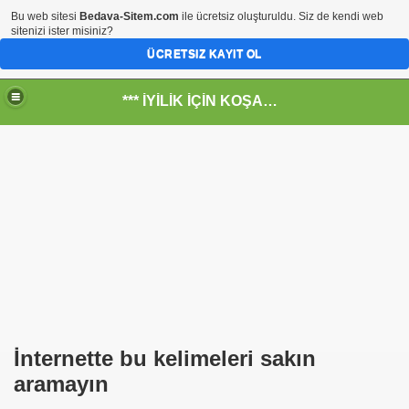
Bu web sitesi
Bedava-Sitem.com
ile ücretsiz oluşturuldu. Siz de kendi web
sitenizi ister misiniz?
ÜCRETSIZ KAYIT OL
*** İYİLİK İÇİN KOŞANLARIN YERİ***
RKİYE ULAŞ-İŞ. ***SERVİS VE ULAŞIM ÇALIŞANLARININ, 
 SERVİSİ
ar@ihbarweb.org.tr-
 ÖNEL
İnternette bu kelimeleri sakın
aramayın