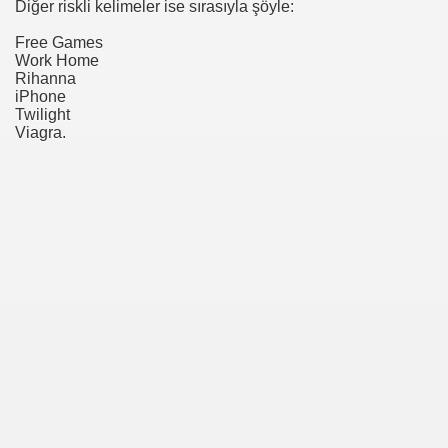
Diğer riskli kelimeler ise sırasıyla şöyle:
Free Games
ede-4,3 YTL
Work Home
Rihanna
iPhone
Twilight
Viagra.
et
rmülü