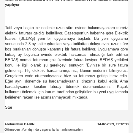
yapılıyor
NUMARAYI ARAMAYIN !
Tatil veya başka bir nedenle uzun süre evinde bulunmayanlara sürpriz
elektrik faturası geldiği belirtiliyor. Gazeteport’un haberine göre Elektrik
İdaresi (BEDAŞ) yeni bir uygulamaya başladı. Bu yeni uygulama
sonucunda 2-3 ay tatile çıkanları veya tadilattan dolayı evini uzun süre
boş bırakanları dönüşte kabarmış bir fatura bekliyor. Uygulamaya göre
birkaç ay boyunca evinde elektrik harcaması olmadığı fark edilirse
BEDAŞ normal faturanın çok üzerinde fatura kesiyor. BEDAŞ yetkileri
konu ile ilgili olarak şu gerekçeyi sunuyor: ‘Evinize bir süre fatura
gelmemiş. Hiç elektrik harcamamışsınız, Bunun nedenini bilmiyoruz.
Gerçekten evde oturmadıysanız bize su faturanızı getirip itiraz edin.
Eğer aynı dönemde su harcamadıysanız itirazınız kabul edilir. Ama
harcadıysanız, kesilen faturayı ödemek durumundasınız’’. Kaçak
kullanımı önlemek için kurum tarafından geliştirilen bu yeni uygulamada
belirlenen rakam ise azımsanmayacak miktarda.
Star
Abdurrahim BARIN
14-02-2009, 11:32:38
Görmeden ,Yurt dışında yaşayanlarIarı anlayamazdım