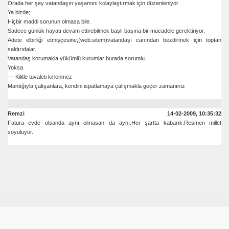
Orada her şey vatandaşın yaşamını kolaylaştırmak için düzenleniyor
Ya bizde;
Hiçbir maddi sorunun olmasa bile.
ede-4,3 YTL
Sadece günlük hayatı devam ettirebilmek başlı başına bir mücadele gerektiriyor.
Adete elbirliği etmişçesine,(web.sitem)vatandaşı canından bezdirmek için toptan
saldırıdalar.
Vatandaş korumakla yükümlü kurumlar burada sorumlu.
Yoksa
et
--- Kilitle tuvaleti kirlenmez
Mantığıyla çalışanlara, kendini ispatlamaya çalışmakla geçer zamanınız
Remzi
14-02-2009, 10:35:32
Fatura evde olsanda aynı olmasan da aynı.Her şartta kabarık.Resmen millet
soyuluyor.
rmülü