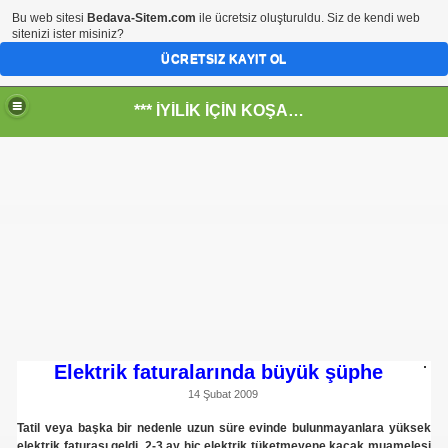
Bu web sitesi
Bedava-Sitem.com
ile ücretsiz oluşturuldu. Siz de kendi web
sitenizi ister misiniz?
ÜCRETSIZ KAYIT OL
*** İYİLİK İÇİN KOŞANLARIN YERİ***
RKİYE ULAŞ-İŞ. ***SERVİS VE ULAŞIM ÇALIŞANLARININ, 
 SERVİSİ
ar@ihbarweb.org.tr-
 ÖNEL
Elektrik faturalarında büyük şüphe
14 Şubat 2009
Tatil veya başka bir nedenle uzun süre evinde bulunmayanlara yüksek
elektrik faturası geldi. 2-3 ay hiç elektrik tüketmeyene kaçak muamelesi