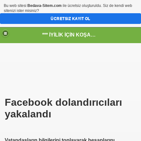
Bu web sitesi
Bedava-Sitem.com
ile ücretsiz oluşturuldu. Siz de kendi web
sitenizi ister misiniz?
ÜCRETSIZ KAYIT OL
*** İYİLİK İÇİN KOŞANLARIN YERİ***
RKİYE ULAŞ-İŞ. ***SERVİS VE ULAŞIM ÇALIŞANLARININ, 
 SERVİSİ
Facebook dolandırıcıları
ar@ihbarweb.org.tr-
yakalandı
 ÖNEL
Vatandaşların bilgilerini toplayarak hesaplarını