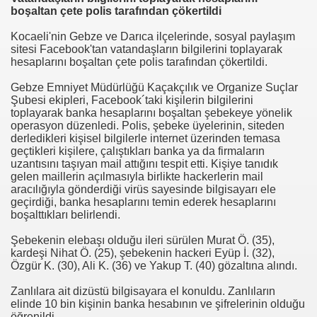
boşaltan çete polis tarafından çökertildi
NUMARAYI ARAMAYIN !
Kocaeli'nin Gebze ve Darıca ilçelerinde, sosyal paylaşım
sitesi Facebook'tan vatandaşların bilgilerini toplayarak
hesaplarını boşaltan çete polis tarafından çökertildi.
Gebze Emniyet Müdürlüğü Kaçakçılık ve Organize Suçlar
Şubesi ekipleri, Facebook´taki kişilerin bilgilerini
toplayarak banka hesaplarını boşaltan şebekeye yönelik
operasyon düzenledi. Polis, şebeke üyelerinin, siteden
derledikleri kişisel bilgilerle internet üzerinden temasa
geçtikleri kişilere, çalıştıkları banka ya da firmaların
uzantısını taşıyan mail attığını tespit etti. Kişiye tanıdık
gelen maillerin açılmasıyla birlikte hackerlerin mail
aracılığıyla gönderdiği virüs sayesinde bilgisayarı ele
geçirdiği, banka hesaplarını temin ederek hesaplarını
boşalttıkları belirlendi.
Şebekenin elebaşı olduğu ileri sürülen Murat Ö. (35),
kardeşi Nihat Ö. (25), şebekenin hackeri Eyüp İ. (32),
Özgür K. (30), Ali K. (36) ve Yakup T. (40) gözaltına alındı.
Zanlılara ait dizüstü bilgisayara el konuldu. Zanlıların
elinde 10 bin kişinin banka hesabının ve şifrelerinin olduğu
öğrenildi.