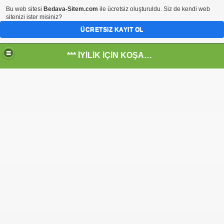
Bu web sitesi
Bedava-Sitem.com
ile ücretsiz oluşturuldu. Siz de kendi web
sitenizi ister misiniz?
ÜCRETSIZ KAYIT OL
*** İYİLİK İÇİN KOŞANLARIN YERİ***
RKİYE ULAŞ-İŞ. ***SERVİS VE ULAŞIM ÇALIŞANLARININ, 
 SERVİSİ
ar@ihbarweb.org.tr-
 ÖNEL