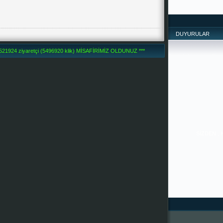
DUYURULAR
1924 ziyaretçi (5496920 klik) MİSAFİRİMİZ OLDUNUZ ***
SİZDEN ,
İYİLERDİR. 
PAYLAŞTIKÇA 
--------------
-------