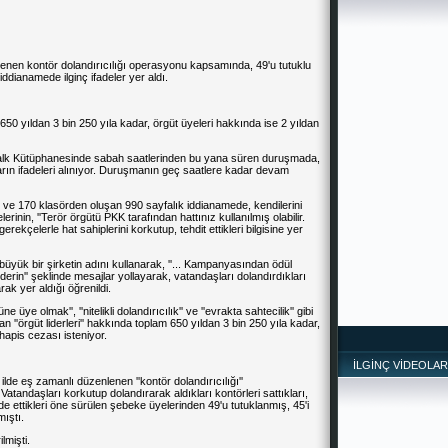
lenen kontör dolandırıcılığı operasyonu kapsamında, 49'u tutuklu
iddianamede ilginç ifadeler yer aldı.
650 yıldan 3 bin 250 yıla kadar, örgüt üyeleri hakkında ise 2 yıldan
 Halk Kütüphanesinde sabah saatlerinden bu yana süren duruşmada,
ın ifadeleri alınıyor. Duruşmanın geç saatlere kadar devam
ve 170 klasörden oluşan 990 sayfalık iddianamede, kendilerini
nin, ''Terör örgütü PKK tarafından hattınız kullanılmış olabilir.
gerekçelerle hat sahiplerini korkutup, tehdit ettikleri bilgisine yer
üyük bir şirketin adını kullanarak, ''... Kampanyasından ödül
erin'' şeklinde mesajlar yollayarak, vatandaşları dolandırdıkları
rak yer aldığı öğrenildi.
 üye olmak'', ''nitelikli dolandırıcılık'' ve ''evrakta sahtecilik'' gibi
an ''örgüt liderleri'' hakkında toplam 650 yıldan 3 bin 250 yıla kadar,
hapis cezası isteniyor.
İLGİNÇ VİDEOLAR
de eş zamanlı düzenlenen ''kontör dolandırıcılığı''
atandaşları korkutup dolandırarak aldıkları kontörleri sattıkları,
de ettikleri öne sürülen şebeke üyelerinden 49'u tutuklanmış, 45'i
ıştı.
lmişti.