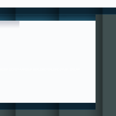
 HİÇBİR ÜCRET-KARŞILIK BEKLEMEYENLERE UYUN , ONLAR ;
36/21 ---- SORUNLAR PAYLAŞTIKÇA AZALIR ---- ++++ MUTLULUK
ÇOĞALIR+++ BİZE YAZABİLİRSİNİZ. ---------------------------------
---------------------------- HIZIRACİL DANIŞMANLIĞI ---------------------
----------------------------------------------- tugra113@gmail.com
SAYGILARIMIZLA.