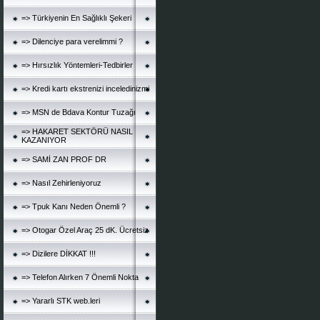
=> Türkiyenin En Sağlıklı Şekeri
=> Dilenciye para verelimmi ?
=> Hırsızlık Yöntemleri-Tedbirler
=> Kredi kartı ekstrenizi inceledinizmi
=> MSN de Bdava Kontur Tuzağı
=> HAKARET SEKTÖRÜ NASIL
KAZANIYOR
=> SAMİ ZAN PROF DR
=> Nasıl Zehirleniyoruz
=> Tpuk Kanı Neden Önemli ?
=> Otogar Özel Araç 25 dK. Ücretsiz
=> Dizilere DİKKAT !!!
=> Telefon Alırken 7 Önemli Nokta
=> Yararlı STK web.leri