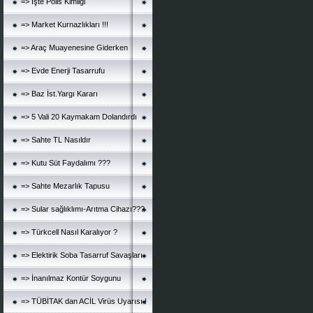
=> İşte Polis Kimliği
=> Market Kurnazlıkları !!!
=> Araç Muayenesine Giderken
=> Evde Enerji Tasarrufu
=> Baz İst.Yargı Kararı
=> 5 Vali 20 Kaymakam Dolandırdı
=> Sahte TL Nasıldır
=> Kutu Süt Faydalımı ???
=> Sahte Mezarlık Tapusu
=> Sular sağlıklımı-Arıtma Cihazı???
=> Türkcell Nasıl Karalıyor ?
=> Elektirik Soba Tasarruf Savaşları
=> İnanılmaz Kontür Soygunu
=> TÜBİTAK dan ACİL Virüs Uyarısı !