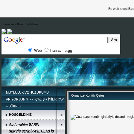
Bu web sitesi
Bed
Create Your Own Countdown
Web
hiziracil.tr.gg
MUTLULUK VE HUZURUMU
Organize Kontör Çetesi
ARIYORSUN ? >>> ÇALIŞ + İYİLİK YAP
+ ŞÜKRET
HOŞGELDİNİZ
Abdurrahim BARIN
SERVİS SENDİKASI. ULAŞ İŞ