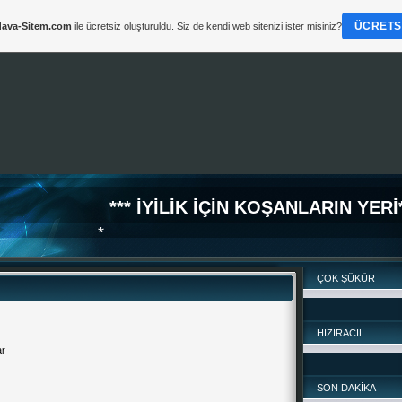
ÜCRETSI
ava-Sitem.com
ile ücretsiz oluşturuldu. Siz de kendi web sitenizi ister misiniz?
*** İYİLİK İÇİN KOŞANLARIN YERİ*
ÇOK ŞÜKÜR
HIZIRACİL
*
SON DAKİKA