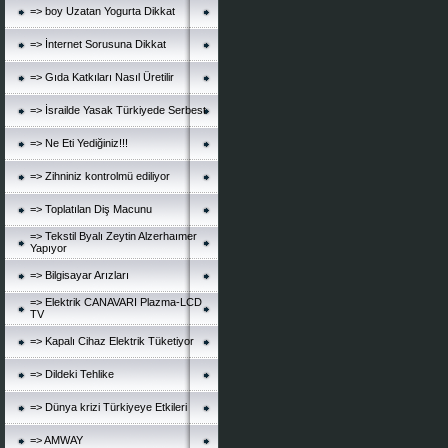
=> boy Uzatan Yogurta Dikkat
=> İnternet Sorusuna Dikkat
=> Gıda Katkıları Nasıl Üretilir
=> İsrailde Yasak Türkiyede Serbest
=> Ne Eti Yediğiniz!!!
=> Zihniniz kontrolmü ediliyor
=> Toplatılan Diş Macunu
=> Tekstil Byalı Zeytin Alzerhaımer
Yapıyor
=> Bilgisayar Arızları
=> Elektrik CANAVARI Plazma-LCD
TV
=> Kapalı Cihaz Elektrik Tüketiyor
=> Dildeki Tehlike
=> Dünya krizi Türkiyeye Etkileri
=> AMWAY