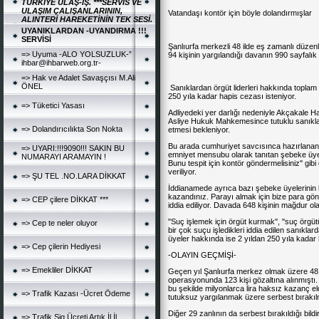
TÜRKİYE ULAŞ-İŞ. ***SERVİS VE
ULAŞIM ÇALIŞANLARININ,
Vatandaşı kontör için böyle dolandırmışlar
ALINTERİ HAREKETİNİN TEK SESİ.
UYANIKLARDAN -UYANDIRMA !!!
SERVİSİ
Şanlıurfa merkezli 48 ilde eş zamanlı düzen
=> Uyuma -ALO YOLSUZLUK-”
94 kişinin yargılandığı davanın 990 sayfalık 
ihbar@ihbarweb.org.tr-
=> Hak ve Adalet Savaşçısı M.Ali
ÖNEL
Sanıklardan örgüt liderleri hakkında toplam 
250 yıla kadar hapis cezası isteniyor.
=> Tüketici Yasası
Adliyedeki yer darlığı nedeniyle Akçakale
Asliye Hukuk Mahkemesince tutuklu sanıklar
=> Dolandırıcılıkta Son Nokta
etmesi bekleniyor.
Bu arada cumhuriyet savcısınca hazırlanan 
=> UYARI:!!!9090!!! SAKIN BU
emniyet mensubu olarak tanıtan şebeke üyeleri
NUMARAYI ARAMAYIN !
Bunu tespit için kontör göndermelisiniz'' gibi 
veriliyor.
=> ŞU TEL .NO.LARA DİKKAT
İddianamede ayrıca bazı şebeke üyelerinin b
kazandınız. Parayı almak için bize para gönd
=> CEP çilere DİKKAT ***
iddia ediliyor. Davada 648 kişinin mağdur ola
''Suç işlemek için örgüt kurmak'', ''suç örgütüne
=> Cep te neler oluyor
bir çok suçu işledikleri iddia edilen sanıklard
üyeler hakkında ise 2 yıldan 250 yıla kadar 
=> Cep çilerin Hediyesi
-OLAYIN GEÇMİŞİ-
=> Emekliler DİKKAT
Geçen yıl Şanlıurfa merkez olmak üzere 48 il
operasyonunda 123 kişi gözaltına alınmıştı. V
bu şekilde milyonlarca lira haksız kazanç el
=> Trafik Kazası -Ücret Ödeme
tutuksuz yargılanmak üzere serbest bırakılm
Diğer 29 zanlının da serbest bırakıldığı bildiri
=> Trafik Sig.Ücreti Artık İl İl