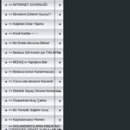
=> İNTERNET GÜVENLİĞİ
=> Ekmekmi Zehirmi Yiyoruz?
=> Kağıttan Dolar Yapma
=> Kredi Kartları + ---
=> Bu Emlak Alıcısına Dikkat
=> Bedava 100 kontör için TIKLAYIN
=> BEDAŞ ın Yaptığına Bak
=> Bedava kontur Kandırmacası
=> Coca cola davasını Kazandı
=> Elektirik Sayaç Okuma Numarası
=> Otoparktan Araç Çalma
=> Bu Temizlik Sağlıklı-Ucuz
=> Kaybolursanız Hemen
=> DOLANDIRICILARIN KİMLİK NO
ÜZERNDEN ŞİRKET KURULUMUNU