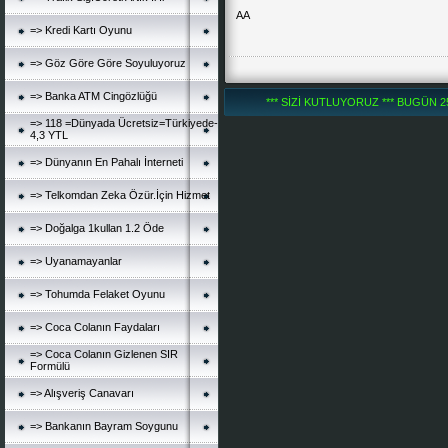
AA
=> Kredi Kartı Oyunu
=> Göz Göre Göre Soyuluyoruz
=> Banka ATM Cingözlüğü
*** SİZİ KUTLUYORUZ *** BUGÜN 252
=> 118 =Dünyada Ücretsiz=Türkiyede-
4,3 YTL
=> Dünyanın En Pahalı İnterneti
=> Telkomdan Zeka Özür.İçin Hizmet
=> Doğalga 1kullan 1.2 Öde
=> Uyanamayanlar
=> Tohumda Felaket Oyunu
=> Coca Colanın Faydaları
=> Coca Colanın Gizlenen SIR
Formülü
=> Alışveriş Canavarı
=> Bankanın Bayram Soygunu