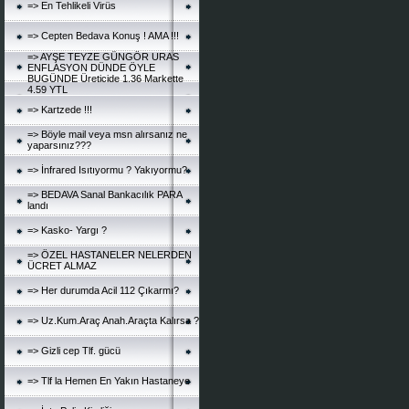
=> En Tehlikeli Virüs
=> Cepten Bedava Konuş ! AMA !!!
=> AYŞE TEYZE GÜNGÖR URAS
ENFLASYON DÜNDE ÖYLE
BUGÜNDE Üreticide 1.36 Markette
4.59 YTL
=> Kartzede !!!
=> Böyle mail veya msn alırsanız ne
yaparsınız???
=> İnfrared Isıtıyormu ? Yakıyormu?
=> BEDAVA Sanal Bankacılık PARA
landı
=> Kasko- Yargı ?
=> ÖZEL HASTANELER NELERDEN
ÜCRET ALMAZ
=> Her durumda Acil 112 Çıkarmı?
=> Uz.Kum.Araç Anah.Araçta Kalırsa ?
=> Gizli cep Tlf. gücü
=> Tlf la Hemen En Yakın Hastaneye