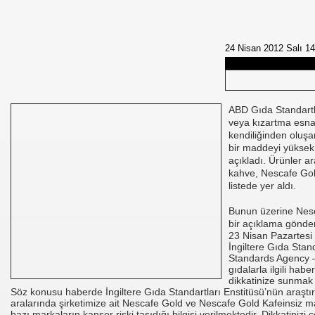
NUMARAYI ARAMAYIN !
24 Nisan 2012 Salı 14
ABD Gıda Standartl
veya kızartma esna
kendiliğinden oluşa
bir maddeyi yüksek
açıkladı. Ürünler a
kahve, Nescafe Gol
listede yer aldı.
Bunun üzerine Nes
bir açıklama gönder
23 Nisan Pazartesi
İngiltere Gıda Stan
Standards Agency –
gıdalarla ilgili haber
dikkatinize sunmak 
Söz konusu haberde İngiltere Gıda Standartları Enstitüsü’nün araştı
aralarında şirketimize ait Nescafe Gold ve Nescafe Gold Kafeinsiz ma
bazı markaların kanser riski taşıdığı bilgisi verilmektedir. Dikkatinizi ç