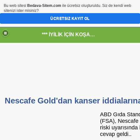
Bu web sitesi
Bedava-Sitem.com
ile ücretsiz oluşturuldu. Siz de kendi web
sitenizi ister misiniz?
ÜCRETSIZ KAYIT OL
*** İYİLİK İÇİN KOŞANLARIN YERİ***
RKİYE ULAŞ-İŞ. ***SERVİS VE ULAŞIM ÇALIŞANLARININ, 
 SERVİSİ
Nescafe Gold'dan kanser iddiaların
ar@ihbarweb.org.tr-
 ÖNEL
ABD Gıda Standa
(FSA), Nescafe G
riski uyarısında
cevap geldi..