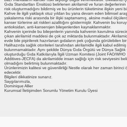
Gıda Standartları Ensitüsü belirlenen akrilamid ve furan değerlerinin 
risk oluşturmadığını bildirmiş ve bu ürünlerin tüketimine ilişkin yeni 
Kahve ile ilgili yaklaşık otuz yıldan bu yana devam eden bilimsel ara
ede-4,3 YTL
yakalanma riski arasında bir ilişki saptamamış, aksine makul ölçüler
kanser türlerine ait riskleri azalttığını göstermiştir. Kahvenin bu koru
antioksidan, anti-kanserojen bileşenlerden kaynaklanmaktır.
Kahvenin içerinde bu bileşenlerin yanında kahvenin kavrulma süreci
çıkan akrilamid maddesi de çok az miktarda bulunmaktadır. Akrilami
evde bile pişirilerek hazırlanan gıdaların pek çoğunda görülebilen bir b
et
Halihazırda sağlık otoriteleri tarafından akrilamidle ilgili kabul edilmiş
bulunmamaktadır. Aynı şekilde Dünya Gıda Örgütü ve Dünya Sağlık
oluşturduğu Gıda Katkılarıyla İlgili Uzman Komitesi (Joint FAO/WH
Additives-JECFA) da akrilamidde insan sağlığı için risk seviyesini b
olmadığını belirtmiş bulunmaktadır.
Ürünlerimizin kalitesi ve güvenilirliği Nestle olarak her zaman birin
edecektir.
Bilgileri dikkatinize sunarız.
Saygılarımızla,
Dominique Allier
Kurumsal İletişimden Sorumlu Yönetim Kurulu Üyesi
rmülü