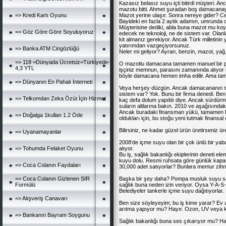
Kazasız belasız suyu içti bitirdi müşteri. A
mazotu bitti. Ahmet şuradan boş damacanayı a
=> Kredi Kartı Oyunu
Mazot yerine ulaşır. Sonra nereye gider? Cev
Bayideki en fazla 2 aylık adamın, umrunda o
Müşterisine dediki, abla buna mazot mu ko
=> Göz Göre Göre Soyuluyoruz
edecek ne teknoloji, ne de sis
tem
var. Olan
kit almanız gerekiyor. Ancak Türk milletinin
yatırımdan vazgeçiyorsunuz.
=> Banka ATM Cingözlüğü
Neler mi geliyor? Ayran, benzin, mazot, y
=> 118 =Dünyada Ücretsiz=Türkiyede-
O mazotlu damacana tamamen manuel bir pro
4,3 YTL
işçiniz memnun, parasını zamanında alıyor ise
böyle damacana hemen imha edilir. Ama t
=> Dünyanın En Pahalı İnterneti
Veya herşey düzgün. Ancak damacananın sür
sis
tem
var? Yok. Bunu bir firma denedi. Be
=> Telkomdan Zeka Özür.İçin Hizmet
kaç defa dolum yapıldı diye. Ancak sürdür
suların altlarına bakın. 2010 ve aşağısınd
Ancak buradaki finansman yükü, tamamen b
=> Doğalga 1kullan 1.2 Öde
oldukları için, bu stoğu yeni tutmak finansa
Bilirsiniz, ne kadar güzel ürün üretirseniz ür
=> Uyanamayanlar
2008’de içme suyu olan bir çok ünlü bir ya
=> Tohumda Felaket Oyunu
alıyor.
Bu iş, sağlık bakanlığı ekiplerinin deneti e
kuyu dolu. Resmi ruhsata göre günlük kapasi
=> Coca Colanın Faydaları
30,000 adet satıyorlar? Bunlara memur zihniy
=> Coca Colanın Gizlenen SIR
Başka bir şey daha? Pompa musluk suyu satm
Formülü
sağlık buna neden izin veriyor. Oysa Y-A-S
Belediyeler tankerle içme suyu dağıtıyorlar.
=> Alışveriş Canavarı
Ben size söyleyeyim; bu iş kime yarar? Ev ar
arıtma yapıyor mu? Hayır. Ozon, UV veya k
=> Bankanın Bayram Soygunu
Sağlık bakanlığı buna ses çıkarıyor mu? H