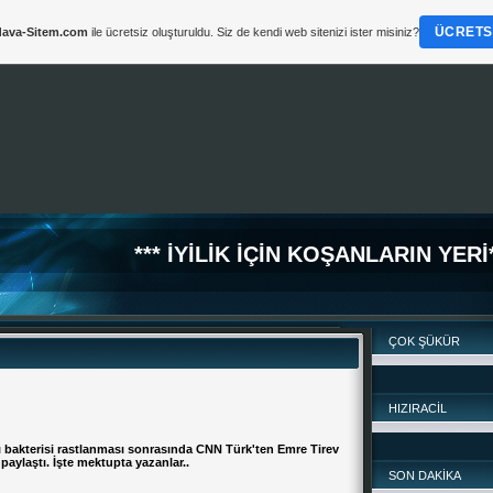
ÜCRETSI
ava-Sitem.com
ile ücretsiz oluşturuldu. Siz de kendi web sitenizi ister misiniz?
*** İYİLİK İÇİN KOŞANLARIN YERİ*
ÇOK ŞÜKÜR
HIZIRACİL
 bakterisi rastlanması sonrasında CNN Türk'ten Emre Tirev
aylaştı. İşte mektupta yazanlar..
SON DAKİKA