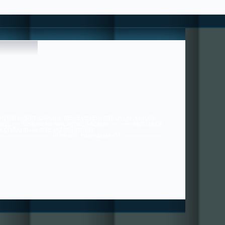
 HİÇBİR ÜCRET-KARŞILIK BEKLEMEYENLERE UYUN , ONLAR ;
36/21 ---- SORUNLAR PAYLAŞTIKÇA AZALIR ---- ++++ MUTLULUK
ÇOĞALIR+++ BİZE YAZABİLİRSİNİZ. ---------------------------------
---------------------------- HIZIRACİL DANIŞMANLIĞI ---------------------
----------------------------------------------- tugra113@gmail.com
SAYGILARIMIZLA.