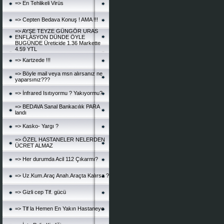
=> En Tehlikeli Virüs
=> Cepten Bedava Konuş ! AMA !!!
=> AYŞE TEYZE GÜNGÖR URAS
ENFLASYON DÜNDE ÖYLE
BUGÜNDE Üreticide 1.36 Markette
4.59 YTL
=> Kartzede !!!
=> Böyle mail veya msn alırsanız ne
yaparsınız???
=> İnfrared Isıtıyormu ? Yakıyormu?
=> BEDAVA Sanal Bankacılık PARA
landı
=> Kasko- Yargı ?
=> ÖZEL HASTANELER NELERDEN
ÜCRET ALMAZ
=> Her durumda Acil 112 Çıkarmı?
=> Uz.Kum.Araç Anah.Araçta Kalırsa ?
=> Gizli cep Tlf. gücü
=> Tlf la Hemen En Yakın Hastaneye