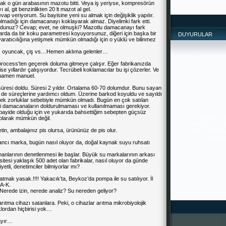
ncak o gün arabasının mazotu bitti. Veya iş yeriyse, kompresörün
l, git benzinlikten 20 lt mazot al gel.
ap veriyorum. Su bayisine yeni su almak için değişiklik yapılır.
lmadığı için damacanayı koklayarak almaz. Diyelimki fark etti.
ydunuz? Cevap; evet, ne olmuşki? Mazotlu damacanayı fark
larda da bir koku parametresi koyuyorsunuz, diğeri için başka bir
DUYURULAR
 yaratıcılığına yetişmek mümkün olmadığı için o yüklü ve bilinmez
ağ, oyuncak, çiş vs…Hemen aklıma gelenler…
cess’ten geçerek doluma gitmeye çalışır. Eğer fabrikanızda
 yıllardır çalışıyordur. Tecrübeli koklamacılar bu işi çözerler. Ve
amamen manuel.
esi doldu. Süresi 2 yıldır. Ortalama 60-70 dolumdur. Bunu sayan
n de süreçlerine yardımcı oldum. Üzerine barkod koyuldu ve sayıldı
mek zorluklar sebebiyle mümkün olmadı. Bugün en çok satılan
SİZDEN ,
aki damacanaların doldurulmaması ve kullanılmaması gerekiyor.
İYİLERDİR. 
ayide olduğu için ve yukarıda bahsettiğim sebepten güçsüz
PAYLAŞTIKÇA 
l olarak mümkün değil.
--------------
-------
etin, ambalajınız pis olursa, ürününüz de pis olur.
bancı marka, bugün nasıl oluyor da, doğal kaynak suyu ruhsatı
lemanlarının denetlenmesi ile başlar. Büyük su markalarının arkası
tesi yaklaşık 500 adet olan fabrikalar, nasıl oluyor da günde
etli, denetimciler bilmiyorlar mı?
ak yasak.!!!! Yakacık’ta, Beykoz’da pompa ile su satılıyor. İl
-A-K.
 Nerede izin, nerede analiz? Su nereden geliyor?
ıtma cihazı satanlara. Peki, o cihazlar arıtma mikrobiyolojik
lordan hiçbirisi yok…
ayır…