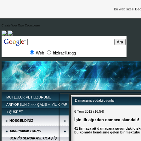
Bu web sitesi
Bed
Create Your Own Countdown
Web
hiziracil.tr.gg
MUTLULUK VE HUZURUMU
Damacana sudaki oyunlar
ARIYORSUN ? >>> ÇALIŞ + İYİLİK YAP
6
Tem
2012
(16:54)
+ ŞÜKRET
İşte ilk ağızdan damaca skandalı!
HOŞGELDİNİZ
41 firmaya ait damacana suyundaki dışkı
Abdurrahim BARIN
bu konuda kendisine gelen bir mektubu p
SERVİS SENDİKASI. ULAŞ İŞ