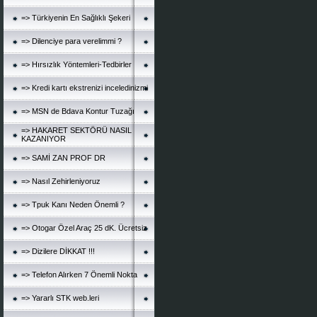
=> Türkiyenin En Sağlıklı Şekeri
=> Dilenciye para verelimmi ?
=> Hırsızlık Yöntemleri-Tedbirler
=> Kredi kartı ekstrenizi inceledinizmi
=> MSN de Bdava Kontur Tuzağı
=> HAKARET SEKTÖRÜ NASIL
KAZANIYOR
=> SAMİ ZAN PROF DR
=> Nasıl Zehirleniyoruz
=> Tpuk Kanı Neden Önemli ?
=> Otogar Özel Araç 25 dK. Ücretsiz
=> Dizilere DİKKAT !!!
=> Telefon Alırken 7 Önemli Nokta
=> Yararlı STK web.leri