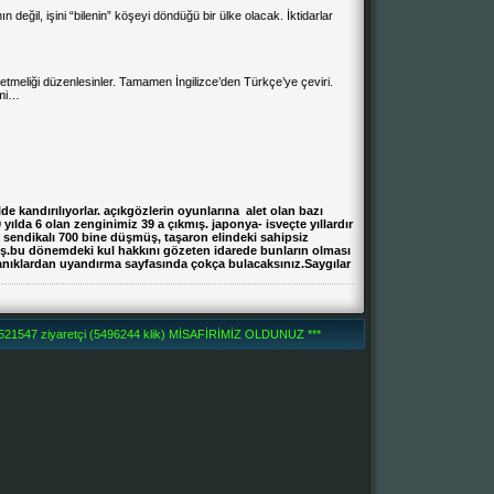
ın değil, işini “bilenin” köşeyi döndüğü bir ülke olacak. İktidarlar
tmeliği düzenlesinler. Tamamen İngilizce’den Türkçe’ye çeviri.
imi…
e kandırılıyorlar. açıkgözlerin oyunlarına alet olan bazı
0 yılda 6 olan zenginimiz 39 a çıkmış. japonya- isveçte yıllardır
 sendikalı 700 bine düşmüş, taşaron elindeki sahipsiz
ış.bu dönemdeki kul hakkını gözeten idarede bunların olması
 uyanıklardan uyandırma sayfasında çokça bulacaksınız.Saygılar
1547 ziyaretçi (5496244 klik) MİSAFİRİMİZ OLDUNUZ ***