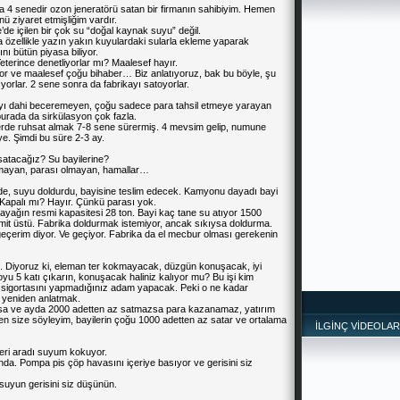
 4 senedir ozon jeneratörü satan bir firmanın sahibiyim. Hemen
ü ziyaret etmişliğim vardır.
de içilen bir çok su “doğal kaynak suyu” değil.
a özellikle yazın yakın kuyulardaki sularla ekleme yaparak
nı bütün piyasa biliyor.
terince denetliyorlar mı? Maalesef hayır.
yor ve maalesef çoğu bihaber… Biz anlatıyoruz, bak bu böyle, şu
orlar. 2 sene sonra da fabrikayı satoyorlar.
yı dahi beceremeyen, çoğu sadece para tahsil etmeye yarayan
burada da sirkülasyon çok fazla.
0’lerde ruhsat almak 7-8 sene sürermiş. 4 mevsim gelip, numune
ye. Şimdi bu süre 2-3 ay.
satacağız? Su bayilerine?
olmayan, parası olmayan, hamallar…
ilde, suyu doldurdu, bayisine teslim edecek. Kamyonu dayadı bayi
 Kapalı mı? Hayır. Çünkü parası yok.
kayağın resmi kapasitesi 28 ton. Bayi kaç tane su atıyor 1500
limit üstü. Fabrika doldurmak is
tem
iyor, ancak sıkıysa doldurma.
geçerim diyor. Ve geçiyor. Fabrika da el mecbur olması gerekenin
uz. Diyoruz ki, eleman ter kokmayacak, düzgün konuşacak, iyi
oyu 5 katı çıkarın, konuşacak haliniz kalıyor mu? Bu işi kim
sigortasını yapmadığınız adam yapacak. Peki o ne kadar
, yeniden anlatmak.
sa ve ayda 2000 adetten az satmazsa para kazanamaz, yatırım
size söyleyim, bayilerin çoğu 1000 adetten az satar ve ortalama
İLGİNÇ VİDEOLAR
eri aradı suyum kokuyor.
a. Pompa pis çöp havasını içeriye basıyor ve gerisini siz
yun gerisini siz düşünün.