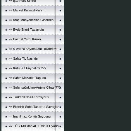
=> İşte Polis Kimliği
=> Market Kurnazlıkları !!!
=> Araç Muayenesine Giderken
=> Evde Enerji Tasarrufu
=> Baz İst.Yargı Kararı
=> 5 Vali 20 Kaymakam Dolandırdı
=> Sahte TL Nasıldır
=> Kutu Süt Faydalımı ???
=> Sahte Mezarlık Tapusu
=> Sular sağlıklımı-Arıtma Cihazı???
=> Türkcell Nasıl Karalıyor ?
=> Elektirik Soba Tasarruf Savaşları
=> İnanılmaz Kontür Soygunu
=> TÜBİTAK dan ACİL Virüs Uyarısı !