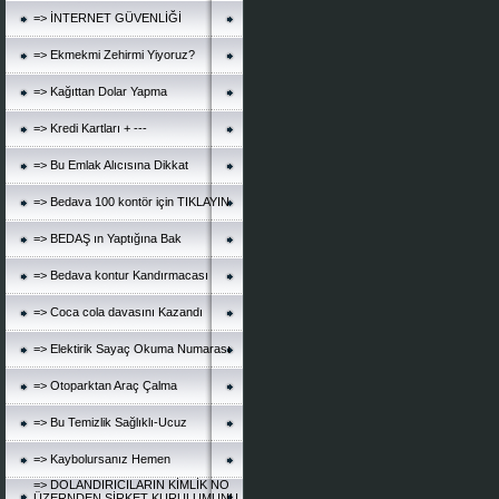
=> İNTERNET GÜVENLİĞİ
=> Ekmekmi Zehirmi Yiyoruz?
=> Kağıttan Dolar Yapma
=> Kredi Kartları + ---
=> Bu Emlak Alıcısına Dikkat
=> Bedava 100 kontör için TIKLAYIN
=> BEDAŞ ın Yaptığına Bak
=> Bedava kontur Kandırmacası
=> Coca cola davasını Kazandı
=> Elektirik Sayaç Okuma Numarası
=> Otoparktan Araç Çalma
=> Bu Temizlik Sağlıklı-Ucuz
=> Kaybolursanız Hemen
=> DOLANDIRICILARIN KİMLİK NO
ÜZERNDEN ŞİRKET KURULUMUNU