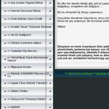
=> boy Uzatan Yogurta Dikkat
Bu ülke her alanda olduğu gibi, işini iyi yapan
değiştikçe, zenginlerin adı değişiyor…
=> İnternet Sorusuna Dikkat
Biz bu zihniyetle hiç birşey yapamayız…
Gerçekten düzeltmek istiyorlarsa, önce yöne
=> Gıda Katkıları Nasıl Üretilir
Kimse bir şey anlamıyor. Bir tercüman üret
Milliyet
=> İsrailde Yasak Türkiyede Serbest
=> Ne Eti Yediğiniz!!!
=> Zihniniz kontrolmü ediliyor
Dünyanın en temiz insanlar,en kötü şekild
yöneticilerle, karlarına kar katıyor. son 1
=> Toplatılan Diş Macunu
aynı sayı-değişmemiş. ülkedeki 5 milyon
insanlar hhem çok çalışmış, hem az alm
=> Tekstil Byalı Zeytin Alzerhaımer
çok çok acı. örneklerini hiziracil.tr.gg
Yapıyor
=> Bilgisayar Arızları
=> Elektrik CANAVARI Plazma-LCD
*** SİZİ KUTLUYORUZ *** BUGÜN 252
TV
=> Kapalı Cihaz Elektrik Tüketiyor
=> Dildeki Tehlike
=> Dünya krizi Türkiyeye Etkileri
=> AMWAY