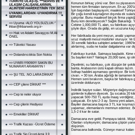
TÜRKİYE ULAŞ-İŞ. ***SERVİS VE
Konunun birkaç yönü var. Ben su piyasasına
ULAŞIM ÇALIŞANLARININ,
hemen tüm firmaları tanıyorum. En az 200’ün
ALINTERİ HAREKETİNİN TEK SESİ.
İşin başından başlayayım; maalesef Türkiye’
UYANIKLARDAN -UYANDIRMA !!!
Bir çoğu kendi kaynağının dışında ek sularl
SERVİSİ
çalışırlar. Bunu maalesef birçok firma yaptığı
Bunu kim denetleyecek? Sağlık Bakanlığı. Ye
=> Uyuma -ALO YOLSUZLUK-”
Cebine 1,000,000 TL alan, su fabrikası açı
ihbar@ihbarweb.org.tr-
şöyle diye. Orada da gidip, en ucuzuna kaçıy
=> Hak ve Adalet Savaşçısı M.Ali
Her fabrikada da yeni mezun, analiz yapma
ÖNEL
ucuz maliyetli mesul müdürler oturuyor. Ve 
30 senelik fabrika sahipleri anlatırlar; 198
=> Tüketici Yasası
alırlarmış, suda ne kadar dalgalanma var di
Fabrikayı kurduk. Satmaya başladık. Kime 
=> Dolandırıcılıkta Son Nokta
Su bayileri kim? Yaklaşık 20,000 tane, işi 
=> UYARI:!!!9090!!! SAKIN BU
Diyelimki, su fabrikası, çok düzgün bir şek
NUMARAYI ARAMAYIN !
banta. Arabasının üstü kapalı olması lazım.
İstihap haddini aşmaması gerekiyor. Bir kır
=> ŞU TEL .NO.LARA DİKKAT
civarı. = 30 ton. Araba ağırlığı ile tamamen 
Hemen seni bırakırım, başka bir fabrikaya 
üzerinde dolduruyor.
=> CEP çilere DİKKAT ***
İndirdik bayiye suları. Müşteriye dağıtıyor
günlerde kullanın diyecek. Şu sıcakta 20 kil
=> Cep te neler oluyor
yapacak 500-750 TL ayda maaş verdiğiniz, 
çalışacak. En iyisi 2-3 ay. Sonra yeni adam
=> Cep çilerin Hediyesi
Bayiler damacana başına 3 TL kar koymaz
yapamaz, elemanlarını memnun edemez. Ben 
1,5-2 tl kar ile satar.
=> Emekliler DİKKAT
Damacana eve geldi. Pompaya taktık. Müşt
Olanları söyleyeyim; damacana çöpün yanınd
=> Trafik Kazası -Ücret Ödeme
düşünün.
Damacana balkonda. Güneşe maruz kalan su
=> Trafik Sig.Ücreti Artık İl İl