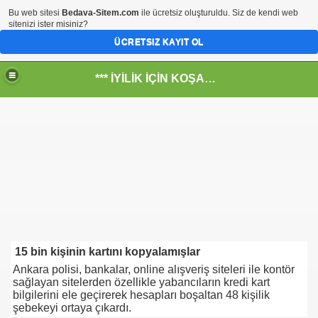
Bu web sitesi
Bedava-Sitem.com
ile ücretsiz oluşturuldu. Siz de kendi web
sitenizi ister misiniz?
ÜCRETSIZ KAYIT OL
*** İYİLİK İÇİN KOŞANLARIN YERİ***
RKİYE ULAŞ-İŞ. ***SERVİS VE ULAŞIM ÇALIŞANLARININ, 
 SERVİSİ
ar@ihbarweb.org.tr-
15 bin kişinin kartını kopyalamışlar
 ÖNEL
Ankara polisi, bankalar, online alışveriş siteleri ile kontör
sağlayan sitelerden özellikle yabancıların kredi kart
bilgilerini ele geçirerek hesapları boşaltan 48 kişilik
şebekeyi ortaya çıkardı.