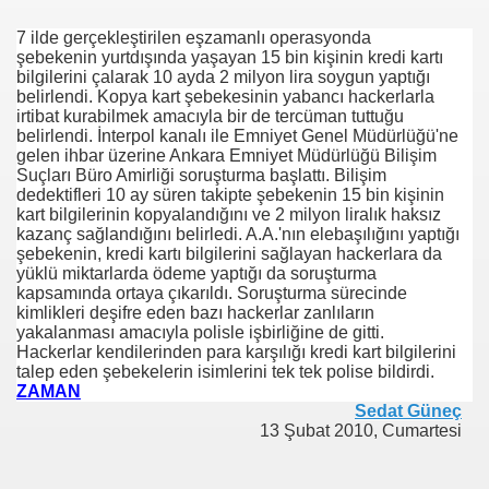
7 ilde gerçekleştirilen eşzamanlı operasyonda
NUMARAYI ARAMAYIN !
şebekenin yurtdışında yaşayan 15 bin kişinin kredi kartı
bilgilerini çalarak 10 ayda 2 milyon lira soygun yaptığı
belirlendi. Kopya kart şebekesinin yabancı hackerlarla
irtibat kurabilmek amacıyla bir de tercüman tuttuğu
belirlendi. İnterpol kanalı ile Emniyet Genel Müdürlüğü'ne
gelen ihbar üzerine Ankara Emniyet Müdürlüğü Bilişim
Suçları Büro Amirliği soruşturma başlattı. Bilişim
dedektifleri 10 ay süren takipte şebekenin 15 bin kişinin
kart bilgilerinin kopyalandığını ve 2 milyon liralık haksız
kazanç sağlandığını belirledi. A.A.'nın elebaşılığını yaptığı
şebekenin, kredi kartı bilgilerini sağlayan hackerlara da
yüklü miktarlarda ödeme yaptığı da soruşturma
kapsamında ortaya çıkarıldı. Soruşturma sürecinde
kimlikleri deşifre eden bazı hackerlar zanlıların
yakalanması amacıyla polisle işbirliğine de gitti.
Hackerlar kendilerinden para karşılığı kredi kart bilgilerini
talep eden şebekelerin isimlerini tek tek polise bildirdi.
ZAMAN
Sedat Güneç
13 Şubat 2010, Cumartesi