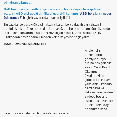
olmaktan çıkmıştır.
Belli kesimin menfaatleri uğruna üretimi borca dayalı hale getirilen
paranın ABD gibi güçlü bir ülkeyi getirdiği konumu “
ABD borçlarını neden
ödeyemez?
” başlıklı yazımızda incelemiştik [1].
Bu yazıda ise parayı ölçü olmaktan çıkaran borca dayalı para sistemi
dediğimiz bizim ülkemiz de dahil olmak üzere hemen hemen tüm ülkelerde
kullanılan uluslararası sistem hikayeleştirilmiştir [2,3,4]. İsterseniz sözü
uzatmadan “Issız adadaki medeniyet” hikayesine başlayalım.
ISSIZ ADADAKİ MEDENİYET
Aileler için
düzenlenen
gemiyle dünya
turuna pek çok aile
katılır. Gemi Büyük
Okyanus
üzerindeyken
şiddetli bir fırtınaya
izmi
yakalanır. Fırtınada
gemi batar ve
filikaya binenlerden
sadece beş aile
kurtularak, üzerinde
KAZANIYOR
on binlerce adayı
barındıran koca
okyanustaki adalardan birine salimen ulaşırlar.