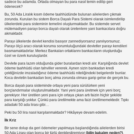
sadece bu adamda. Ortada olmayan bu para nasıl temin edilip geri
ödenecek?
ı !
Bu, 50 Ada Liralık kısım ödeme taahhüdünde bulunan ailelerden çıkmak
zorunda. Kurulan bu sistem Borca Dayalı Para Sistemi olarak isimlendirilip
ülkelerdeki para sisteminin temelini oluşturmaktadır. Bu sistemde servet
mütemadiyen parayı borca dayalı olarak üretenlere yani bankacılara doğru
akmaktadır.
Parayı ülkelerde devlet kendisi basıyor zannediyorsanız yanılıyorsunuz.
Parayı ölçü aracı olarak koruma sorumluluğundaki devletler parayı kendileri
basmamaktadırlar. Merkez Bankaları ortaklarını bankacıların oluşturduğu
özel ve özerk kuruluşlardır.
Devlete para lazım olduğunda gider buralardan kredi alır. Karşılığında devlet
ödeme taahhüdü olan tahviller vererek. Aynen sizin bankadan kredi
çektiğinizde imzaladığınız ödeme taahhüdü niteliğindeki belgelerdir bunlar.
Koca devletin bankadan borç alma zorunda olması garip gelse de gerçek bu.
Borca dayalı para sisteminde ortaya yeni para sürülürken yeni
YIN
borçlandırmalar oluşturulmaktadır. Yani yeni para üretmek için yeni borç
gerekiyor. Her üretilen yeni para için ortaya çıkan artı faizin hiçbir şekilde
para karşılığı yoktur. Çünkü para üretilmekte ama faizi üretilmemektedir. Tıpkı
adadaki 50 ada lirası gibi…
Peki bu 50 lira nasıl karşılanmaktadır? Hikâyeye devam edelim.
İlk Kriz
Bir sene dolup da geri ödemeler yapılmaya başlandığında ailelerden birisi
50 Ada Lirası olan borcu bir türlü denkleştiremiyor
(bilin bakalım neden?)
.