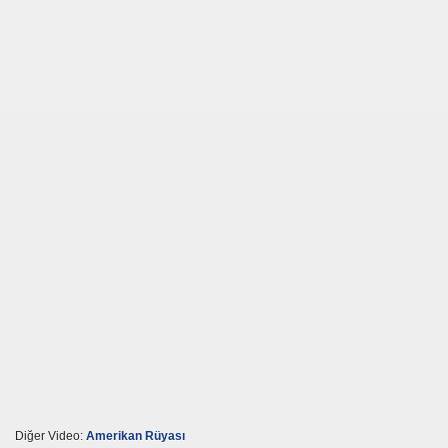
nda 150 Milyar DolRI vARMI
yve suyu-Hasta edermi ?
e yediriyorlar
e
Diğer Video:
Amerikan Rüyası
n İçin