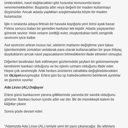
ne yaparsınız???
üretecekleri, nasıl dağıtacakları gibi hususlar konusunda karar
verememektedirler. Başlarda altın veya değerli bir maden kullanmayı
düşünürler. Ancak adada yaptıkları araştırmalarda böyle bir maden
u?
bulamazlar.
İşte o sıralarda adaya fırtınalı bir havada kayığıyla yeni birisi ayak basar.
A landı
Fırtına sonucu batan bir gemiden kurtulan tek kişidir. Adada yaşayanları
görerek sevinir. Hele onların ürettiği evler, oluşturdukları belli zenginlik
sevincini iyice katlar.
Asıl sevincini artıran husus ise; ailelerin mallarını değiştirme yani takas
EN ÜCRET ALMAZ
işlemlerindeki zorlukları anlatarak para olarak kullanacakları bir şeye ihtiyaç
duyduklarını ancak nasıl yapacaklarını bilmediklerini ifade etmeleri olmuştur.
Diğerleri tarafından fark edilmeyen gözlerindeki şeytani bir gülümsemeyle
kendisinin bankacı olduğunu ve bu işlerin uzmanı olduğunu ifade eder.
Hepsi çok sevinmiştir. Artık herkes ürünlerini rahatlıkla değiştirebilecekleri
rsa ?
bir
ölçüye
kavuşmuştur. Ertesi gün bu işi halledeceklerini belirterek ayrılırlar
ve güzelce uyurlar.
Ada Lirası (AL) Doğuyor
Ertesi günü bankacının yanına gittiklerinde yanında bir sandık olduğunu
ye
görürler. Bankacı bunun içinde altın var der. Bir de mürekkepli kalem ile
kâğıtlar çıkarır.
Sonra şöyle devam eder:
“Adamızda Ada Lirası (AL) ismiyle yeni bir para çıkaracağız. Bu altınlara