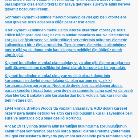
paramparça olsa ergitip tekrar bir araya getirmek suretiyle altını nereye
gitseniz bozdurabilirsiniz.
Sonraları kıymeti kendinde mevcut olmayıp devlet gibi belli otoritelere
olan güvenle tesis edilebilen kâğıt paralar icat edildi.
İster kıymeti kendinden menkul altın isterse dışarıdan otoriteyle tesis
edilen kâğıt para gibi araçlar olsun bunlar insanların mal ve hizmetlerini
karşılıklı değiştirmede ve biriktirdikleri servetlerinin miktarını ölçmede
kullandıkları birer ölçü aracıdırlar. Tıpkı kumaşı ölçmekte kullandığınız
st
metre gibi ya da domatesin kaç kilogram geldiğini ölçtüğünüz demir
ağırlık gibi.
Kıymeti kendinden menkul olan buğday veya altın gibi ölçme araçlarının
belli düzeyde ölçme özelliklerini doğal olarak korudukları bir gerçektir.
Kıymeti kendinden menkul olmayan ve ölçü olarak değerinin
korunmasının devlet sorumluluğunda olan paranın ne yazık ki
korunamadığını görüyoruz. Nedeni de devletlerin sanıldığının aksine
parayı kendileri bizzat basmayıp devletin zannedilen ama özel ya da özerk
olan Merkez Bankaları gibi kuruluşlardan borç yoluyla faiz karşılığında
temin etmesidir.
r Yapıyor
1944 yılında Bretton Woods’da yapılan anlaşmayla ABD doları küresel
rezerv para haline getirildi ve altın karşılığı bulunma kuralı sayesinde belli
süre ve miktarda ölçü olma özelliği korundu.
Ancak 1971 yılında doların altın karşılığını bulundurma zorunluluğunun
D TV
kaldırılması sonrasında paranın borca dayalı olarak üretilme yönteminin
IMF gibi kuruluşlarca dünyada yayılması neticesinde para tamamen ölçü