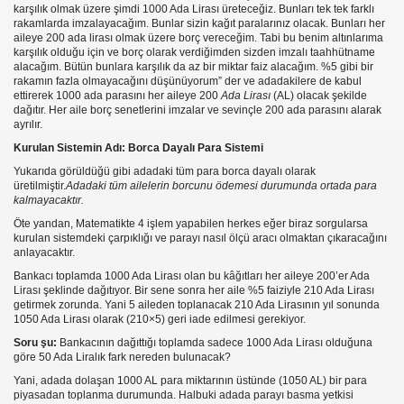
karşılık olmak üzere şimdi 1000 Ada Lirası üreteceğiz. Bunları tek tek farklı
rakamlarda imzalayacağım. Bunlar sizin kağıt paralarınız olacak. Bunları her
aileye 200 ada lirası olmak üzere borç vereceğim. Tabi bu benim altınlarıma
karşılık olduğu için ve borç olarak verdiğimden sizden imzalı taahhütname
alacağım. Bütün bunlara karşılık da az bir miktar faiz alacağım. %5 gibi bir
rakamın fazla olmayacağını düşünüyorum” der ve adadakilere de kabul
ettirerek 1000 ada parasını her aileye 200
Ada Lirası
(AL) olacak şekilde
dağıtır. Her aile borç senetlerini imzalar ve sevinçle 200 ada parasını alarak
ayrılır.
Kurulan Sistemin Adı: Borca Dayalı Para Sistemi
Yukarıda görüldüğü gibi adadaki tüm para borca dayalı olarak
üretilmiştir.
Adadaki tüm ailelerin borcunu ödemesi durumunda ortada para
kalmayacaktır.
Öte yandan, Matematikte 4 işlem yapabilen herkes eğer biraz sorgularsa
kurulan sistemdeki çarpıklığı ve parayı nasıl ölçü aracı olmaktan çıkaracağını
anlayacaktır.
Bankacı toplamda 1000 Ada Lirası olan bu kâğıtları her aileye 200’er Ada
???
Lirası şeklinde dağıtıyor. Bir sene sonra her aile %5 faiziyle 210 Ada Lirası
getirmek zorunda. Yani 5 aileden toplanacak 210 Ada Lirasının yıl sonunda
1050 Ada Lirası olarak (210×5) geri iade edilmesi gerekiyor.
Soru şu:
Bankacının dağıttığı toplamda sadece 1000 Ada Lirası olduğuna
göre 50 Ada Liralık fark nereden bulunacak?
rı
Yani, adada dolaşan 1000 AL para miktarının üstünde (1050 AL) bir para
piyasadan toplanma durumunda. Halbuki adada parayı basma yetkisi