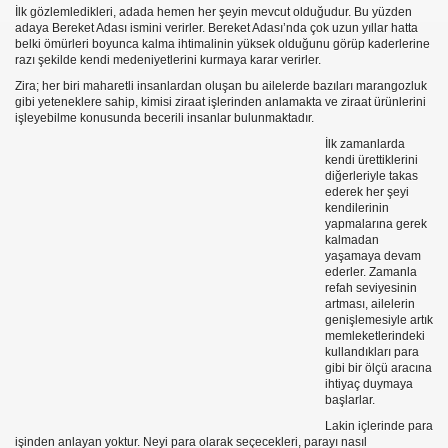
İlk gözlemledikleri, adada hemen her şeyin mevcut olduğudur. Bu yüzden
adaya Bereket Adası ismini verirler. Bereket Adası’nda çok uzun yıllar hatta
belki ömürleri boyunca kalma ihtimalinin yüksek olduğunu görüp kaderlerine
razı şekilde kendi medeniyetlerini kurmaya karar verirler.
Zira; her biri maharetli insanlardan oluşan bu ailelerde bazıları marangozluk
gibi yeteneklere sahip, kimisi ziraat işlerinden anlamakta ve ziraat ürünlerini
iz
işleyebilme konusunda becerili insanlar bulunmaktadır.
İlk zamanlarda
kendi ürettiklerini
diğerleriyle takas
ederek her şeyi
kendilerinin
yapmalarına gerek
kalmadan
yaşamaya devam
ederler. Zamanla
refah seviyesinin
artması, ailelerin
genişlemesiyle artık
!
memleketlerindeki
kullandıkları para
FLASYON DÜNDE ÖYLE BUGÜNDE Üreticide 1.36 Market
gibi bir ölçü aracına
ihtiyaç duymaya
başlarlar.
Lakin içlerinde para
işinden anlayan yoktur. Neyi para olarak seçecekleri, parayı nasıl