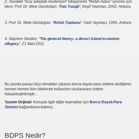
2. Yazıdaki “Issız adadaki medeniyet” hikâyesinin “Refah Adası” sürümü için
bknz: Prof. Dr. Mete Gündoğan, “
Faiz Tuzağı
”, Keşif Yayınları, 2002, Ankara.
3. Prof. Dr. Mete Gündoğan, “
Refah Toplumu
“, Vadi Yayınları, 1995, Ankara
4. Stephen Stretton, “
The general theory: a desert island economic
allegory
“, 21 Mart 2011
rı
Bu yazıda parayı ölçü olmaktan çıkaran borca dayalı para sistemi dediğimiz
hemen hemen tüm ülkelerde kullanılan uluslararası sistem
hikayeleştirilmiştir…
Yazının Orijinali
: Konuyla ilgili diğer kaynaklar için
Borca Dayalı Para
Sistemi
bağlantısına bakınız.
kat
BDPS Nedir?