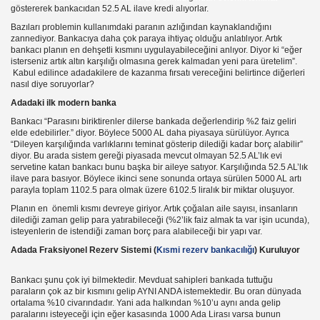
göstererek bankacıdan 52.5 AL ilave kredi alıyorlar.
Bazıları problemin kullanımdaki paranın azlığından kaynaklandığını
zannediyor. Bankacıya daha çok paraya ihtiyaç olduğu anlatılıyor. Artık
bankacı planın en dehşetli kısmını uygulayabileceğini anlıyor. Diyor ki “eğer
n Geçirtmeyin!!!
isterseniz artık altın karşılığı olmasına gerek kalmadan yeni para üretelim”.
Kabul edilince adadakilere de kazanma fırsatı vereceğini belirtince diğerleri
nasıl diye soruyorlar?
Adadaki ilk modern banka
ilir
Bankacı “Parasını biriktirenler dilerse bankada değerlendirip %2 faiz geliri
elde edebilirler.” diyor. Böylece 5000 AL daha piyasaya sürülüyor. Ayrıca
“Dileyen karşılığında varlıklarını teminat gösterip dilediği kadar borç alabilir”
diyor. Bu arada sistem gereği piyasada mevcut olmayan 52.5 AL’lık evi
servetine katan bankacı bunu başka bir aileye satıyor. Karşılığında 52.5 AL’lık
ilave para basıyor. Böylece ikinci sene sonunda ortaya sürülen 5000 AL artı
parayla toplam 1102.5 para olmak üzere 6102.5 liralık bir miktar oluşuyor.
Planın en önemli kısmı devreye giriyor. Artık çoğalan aile sayısı, insanların
dilediği zaman gelip para yatırabileceği (%2’lik faiz almak ta var işin ucunda),
isteyenlerin de istendiği zaman borç para alabileceği bir yapı var.
Adada Fraksiyonel Rezerv Sistemi (
Kısmi rezerv bankacılığı
) Kuruluyor
Bankacı şunu çok iyi bilmektedir. Mevduat sahipleri bankada tuttuğu
paraların çok az bir kısmını gelip AYNI ANDA istemektedir. Bu oran dünyada
ortalama %10 civarındadır. Yani ada halkından %10’u aynı anda gelip
paralarını isteyeceği için eğer kasasında 1000 Ada Lirası varsa bunun