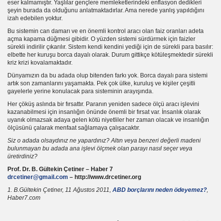
eser kalmamıştır. Yaşlılar gençlere memleketlerindeki enflasyon dedikleri
şeyin burada da olduğunu anlatmaktadırlar. Ama nerede yanlış yapıldığını
izah edebilen yoktur.
Bu sistemin can damarı ve en önemli kontrol aracı olan faiz oranları adeta
açma kapama düğmesi gibidir. O yüzden sistemi sürdürmek için faizler
sürekli indirilir çıkarılır. Sistem kendi kendini yediği için de sürekli para basılır:
elbette her kuruşu borca dayalı olarak. Durum gittikçe kötüleşmektedir sürekli
kriz krizi kovalamaktadır.
Dünyamızın da bu adada olup bitenden farkı yok. Borca dayalı para sistemi
artık son zamanlarını yaşamakta. Pek çok ülke, kuruluş ve kişiler çeşitli
gayelerle yerine konulacak para sisteminin arayışında.
Her çöküş aslında bir fırsattır. Paranın yeniden sadece ölçü aracı işlevini
kazanabilmesi için insanlığın önünde önemli bir fırsat var. İnsanlık olarak
uyanık olmazsak adaya gelen kötü niyetliler her zaman olacak ve insanlığın
ölçüsünü çalarak menfaat sağlamaya çalışacaktır.
Siz o adada olsaydınız ne yapardınız? Altın veya benzeri değerli madeni
bulunmayan bu adada ana işlevi ölçmek olan parayı nasıl seçer veya
üretirdiniz?
Prof. Dr. B. Gültekin Çetiner – Haber 7
drcetiner@gmail.com
– http://www.drcetiner.org
cı
1. B.Gültekin Çetiner, 11 Ağustos 2011,
ABD borçlarını neden ödeyemez?
,
Haber7.com