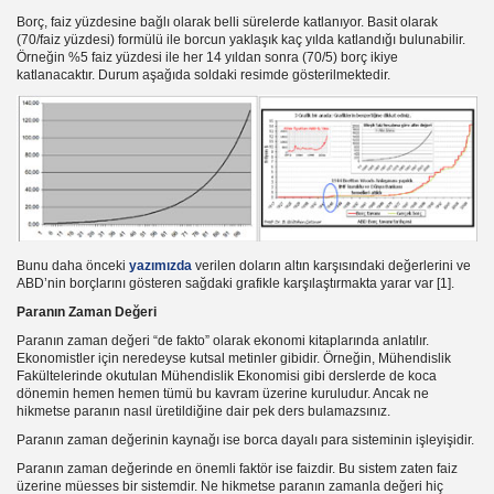
Borç, faiz yüzdesine bağlı olarak belli sürelerde katlanıyor. Basit olarak
ıyor Olabilir
(70/faiz yüzdesi) formülü ile borcun yaklaşık kaç yılda katlandığı bulunabilir.
Örneğin %5 faiz yüzdesi ile her 14 yıldan sonra (70/5) borç ikiye
katlanacaktır. Durum aşağıda soldaki resimde gösterilmektedir.
 Arama
adan Edebilirsiniz
Bunu daha önceki
yazımızda
verilen doların altın karşısındaki değerlerini ve
ABD’nin borçlarını gösteren sağdaki grafikle karşılaştırmakta yarar var [1].
Paranın Zaman Değeri
Paranın zaman değeri “de fakto” olarak ekonomi kitaplarında anlatılır.
ım
Ekonomistler için neredeyse kutsal metinler gibidir. Örneğin, Mühendislik
Fakültelerinde okutulan Mühendislik Ekonomisi gibi derslerde de koca
dönemin hemen hemen tümü bu kavram üzerine kuruludur. Ancak ne
yin
hikmetse paranın nasıl üretildiğine dair pek ders bulamazsınız.
Paranın zaman değerinin kaynağı ise borca dayalı para sisteminin işleyişidir.
rmu?
Paranın zaman değerinde en önemli faktör ise faizdir. Bu sistem zaten faiz
üzerine müesses bir sistemdir. Ne hikmetse paranın zamanla değeri hiç