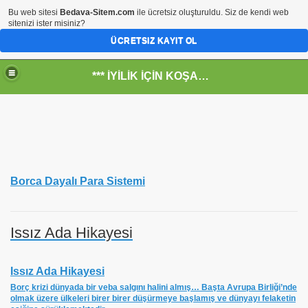
Bu web sitesi
Bedava-Sitem.com
ile ücretsiz oluşturuldu. Siz de kendi web
sitenizi ister misiniz?
ÜCRETSIZ KAYIT OL
*** İYİLİK İÇİN KOŞANLARIN YERİ***
RKİYE ULAŞ-İŞ. ***SERVİS VE ULAŞIM ÇALIŞANLARININ, 
Borca Dayalı Para Sistemi
 SERVİSİ
ar@ihbarweb.org.tr-
Issız Ada Hikayesi
 ÖNEL
Issız Ada Hikayesi
Borç krizi dünyada bir veba salgını halini almış… Başta Avrupa Birliği’nde
olmak üzere ülkeleri birer birer düşürmeye başlamış ve dünyayı felaketin