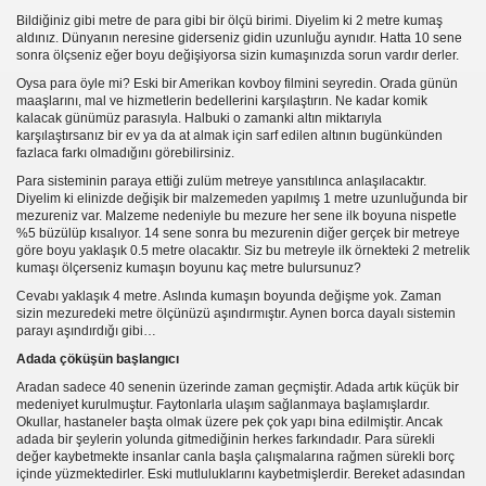
Bildiğiniz gibi metre de para gibi bir ölçü birimi. Diyelim ki 2 metre kumaş
ğil.
aldınız. Dünyanın neresine giderseniz gidin uzunluğu aynıdır. Hatta 10 sene
sonra ölçseniz eğer boyu değişiyorsa sizin kumaşınızda sorun vardır derler.
Oysa para öyle mi? Eski bir Amerikan kovboy filmini seyredin. Orada günün
maaşlarını, mal ve hizmetlerin bedellerini karşılaştırın. Ne kadar komik
kalacak günümüz parasıyla. Halbuki o zamanki altın miktarıyla
karşılaştırsanız bir ev ya da at almak için sarf edilen altının bugünkünden
fazlaca farkı olmadığını görebilirsiniz.
kabilir
Para sisteminin paraya ettiği zulüm metreye yansıtılınca anlaşılacaktır.
Diyelim ki elinizde değişik bir malzemeden yapılmış 1 metre uzunluğunda bir
mezureniz var. Malzeme nedeniyle bu mezure her sene ilk boyuna nispetle
%5 büzülüp kısalıyor. 14 sene sonra bu mezurenin diğer gerçek bir metreye
göre boyu yaklaşık 0.5 metre olacaktır. Siz bu metreyle ilk örnekteki 2 metrelik
kumaşı ölçerseniz kumaşın boyunu kaç metre bulursunuz?
Cevabı yaklaşık 4 metre. Aslında kumaşın boyunda değişme yok. Zaman
sizin mezuredeki metre ölçünüzü aşındırmıştır. Aynen borca dayalı sistemin
parayı aşındırdığı gibi…
Adada çöküşün başlangıcı
Aradan sadece 40 senenin üzerinde zaman geçmiştir. Adada artık küçük bir
medeniyet kurulmuştur. Faytonlarla ulaşım sağlanmaya başlamışlardır.
Okullar, hastaneler başta olmak üzere pek çok yapı bina edilmiştir. Ancak
adada bir şeylerin yolunda gitmediğinin herkes farkındadır. Para sürekli
değer kaybetmekte insanlar canla başla çalışmalarına rağmen sürekli borç
içinde yüzmektedirler. Eski mutluluklarını kaybetmişlerdir. Bereket adasından