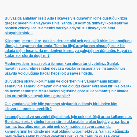
ede-4,3 YTL
Bu yazıda anlatılan Issız Ada Hikayesiyle dünyanın içine düştüğü krizin
gerçek nedenini anlayacaksınız. Yanda 10 adımda dünyayı köleleştirme
başlıklı videoyu da izlemenizi tavsiye ediyoruz. Hikayeyi de altta
okuyabilirsiniz…
Kilogram, metre, litre, dakika, derece gibi pek çok ölçü birimi insanoğlunu
et
tümüyle kuşatmış durumda. Tüm bu ölçü araçlarının olmadığı ıssız bir
adada diğer insanlarla medeniyet kurmaya çalıştığınızı düşünün. Hayat ne
kadar zor olurdu değil mi?
Medeniyetlerin inşası ölçü ile mümkün olmuştur diyebiliriz. Günlük
hayatın sürdürülmesinden devasa yapıların inşasına ve insanoğlunun
uzayda yolculuğuna kadar hepsi ölçü sayesindedir.
Bu yüzden ölçüyü korumanın ve ölçerken hile yapmamanın lüzumu
semavi ve semavi olmayan dinlerde olduğu kadar evrensel bir ilke olarak
da benimsenmiştir. Malzemeleri ölçüsüne göre kullanılmamış bir binada
kim oturabilir ve uçağı kim uçurabilir?
Öte yandan ölçüde hile yapmayı alışkanlık edinmiş birisinden kim
rmülü
alışveriş etmek isteyebilir?
İnsanoğlu mal ve servetini ölçebilmek için pek çok ölçü aracı kullanmıştır.
Bunlardan ortak yönleri uzun süre saklanabilme olan buğday, arpa, kuru
hurma, tuz, altın, gümüş gibi pek çok maddenin aynı zamanda
kıymetlerinin kendinde menkul olduğunu görmekteyiz. Yani acıktığınızda
belli değere sahip buğdayı yiyebilirsiniz. Ya da çamura düşse yıkar,