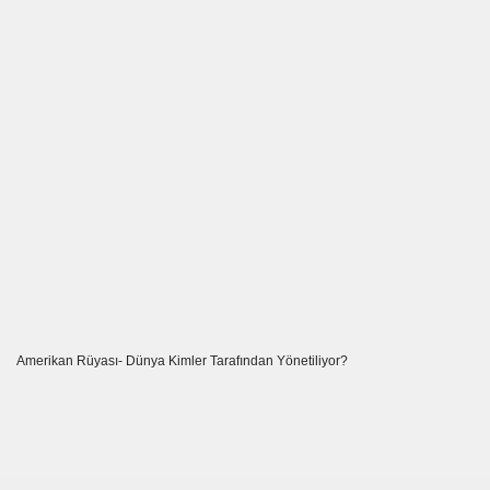
danına Dikkat.
ılar
Ediyor
Amerikan Rüyası- Dünya Kimler Tarafından Yönetiliyor?