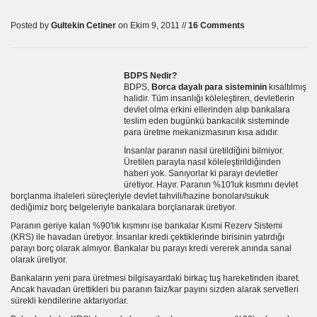
Posted by
Gultekin Cetiner
on Ekim 9, 2011 //
16 Comments
BDPS Nedir?
BDPS,
Borca dayalı para sisteminin
kısaltılmış
halidir. Tüm insanlığı köleleştiren, devletlerin
devlet olma erkini ellerinden alıp bankalara
teslim eden bugünkü bankacılık sisteminde
para üretme mekanizmasının kısa adıdır.
İnsanlar paranın nasıl üretildiğini bilmiyor.
Üretilen parayla nasıl köleleştirildiğinden
haberi yok. Sanıyorlar ki parayı devletler
üretiyor. Hayır. Paranın %10′luk kısmını devlet
borçlanma ihaleleri süreçleriyle devlet tahvili/hazine bonoları/sukuk
dediğimiz borç belgeleriyle bankalara borçlanarak üretiyor.
Paranın geriye kalan %90′lık kısmını ise bankalar Kısmi Rezerv Sistemi
(KRS) ile havadan üretiyor. İnsanlar kredi çektiklerinde birisinin yatırdığı
parayı borç olarak almıyor. Bankalar bu parayı kredi vererek anında sanal
olarak üretiyor.
Bankaların yeni para üretmesi bilgisayardaki birkaç tuş hareketinden ibaret.
Ancak havadan ürettikleri bu paranın faiz/kar payını sizden alarak servetleri
sürekli kendilerine aktarıyorlar.