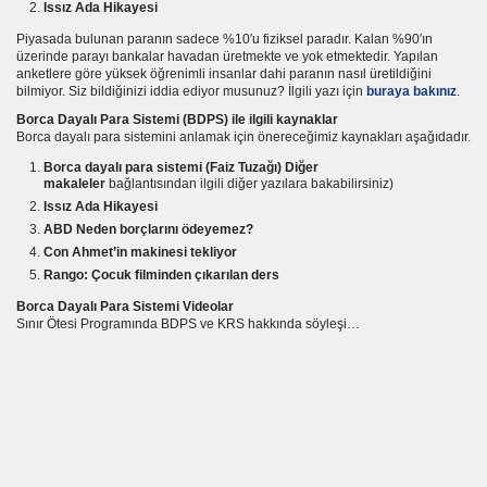
Issız Ada Hikayesi
et
Piyasada bulunan paranın sadece %10′u fiziksel paradır. Kalan %90′ın
üzerinde parayı bankalar havadan üretmekte ve yok etmektedir. Yapılan
anketlere göre yüksek öğrenimli insanlar dahi paranın nasıl üretildiğini
ın
bilmiyor. Siz bildiğinizi iddia ediyor musunuz? İlgili yazı için
buraya bakınız
.
Borca Dayalı Para Sistemi (BDPS) ile ilgili kaynaklar
Borca dayalı para sistemini anlamak için önereceğimiz kaynakları aşağıdadır.
Borca dayalı para sistemi (Faiz Tuzağı)
Diğer
makaleler
bağlantısından ilgili diğer yazılara bakabilirsiniz)
Issız Ada Hikayesi
lmak
ABD Neden borçlarını ödeyemez?
Con Ahmet’in makinesi tekliyor
il
Rango: Çocuk filminden çıkarılan ders
Borca Dayalı Para Sistemi Videolar
z
Sınır Ötesi Programında BDPS ve KRS hakkında söyleşi…