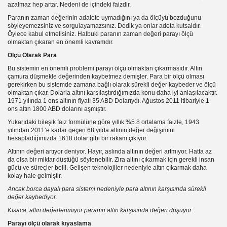
yor ???
azalmaz hep artar. Nedeni de içindeki faizdir.
Paranın zaman değerinin adalete uymadığını ya da ölçüyü bozduğunu
söyleyemezsiniz ve sorgulayamazsınız. Dedik ya onlar adeta kutsaldır.
Öylece kabul etmelisiniz. Halbuki paranın zaman değeri parayı ölçü
olmaktan çıkaran en önemli kavramdır.
Ölçü Olarak Para
Bu sistemin en önemli problemi parayı ölçü olmaktan çıkarmasıdır. Altın
çamura düşmekle değerinden kaybetmez demişler. Para bir ölçü olması
gerekirken bu sistemde zamana bağlı olarak sürekli değer kaybeder ve ölçü
olmaktan çıkar. Dolarla altını karşılaştırdığımızda konu daha iyi anlaşılacaktır.
1971 yılında 1 ons altının fiyatı 35 ABD Dolarıydı. Ağustos 2011 itibariyle 1
ons altın 1800 ABD dolarını aşmıştır.
Yukarıdaki bileşik faiz formülüne göre yıllık %5.8 ortalama faizle, 1943
yılından 2011’e kadar geçen 68 yılda altının değer değişimini
hesapladığımızda 1618 dolar gibi bir rakam çıkıyor.
Altının değeri artıyor deniyor. Hayır, aslında altının değeri artmıyor. Hatta az
nız*
da olsa bir miktar düştüğü söylenebilir. Zira altını çıkarmak için gerekli insan
gücü ve süreçler belli. Gelişen teknolojiler nedeniyle altın çıkarmak daha
kolay hale gelmiştir.
Ancak borca dayalı para sistemi nedeniyle para altının karşısında sürekli
değer kaybediyor.
Kısaca, altın değerlenmiyor paranın altın karşısında değeri düşüyor.
Parayı ölçü olarak kıyaslama