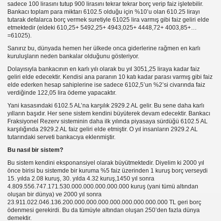
sadece 100 lirasını tutup 900 lirasını tekrar tekrar borç verip faiz işletebilir.
Bankacı toplam para miktarı 6102.5 olduğu için %10’u olan 610.25 lirayı
tutarak defalarca borç vermek suretiyle 61025 lira varmış gibi faiz geliri elde
ek
etmektedir (eldeki 610,25+ 5492,25+ 4943,025+ 4448,72+ 4003,85+…
=61025).
Sanırız bu, dünyada hemen her ülkede onca giderlerine rağmen en karlı
kuruluşların neden bankalar olduğunu gösteriyor.
INA DİKKAT
Dolayısıyla bankacının en karlı yılı olarak bu yıl 3051,25 liraya kadar faiz
geliri elde edecektir. Kendisi ana paranın 10 katı kadar parası varmış gibi faiz
elde ederken hesap sahiplerine ise sadece 6102,5’un %2’si civarında faiz
verdiğinde 122,05 lira ödeme yapacaktır.
Yani kasasındaki 6102.5 AL’na karşılık 2929.2 AL gelir. Bu sene daha karlı
yılların başıdır. Her sene sistem kendini büyüterek devam edecektir. Bankacı
Fraksiyonel Rezerv sisteminin daha ilk yılında piyasaya sürdüğü 6102.5 AL
karşılığında 2929.2 AL faiz geliri elde etmiştir. O yıl insanların 2929.2 AL
tutarındaki serveti bankacıya eklenmiştir.
Bu nasıl bir sistem?
Bu sistem kendini eksponansiyel olarak büyütmektedir. Diyelim ki 2000 yıl
önce birisi bu sistemde bir kuruma %5 faiz üzerinden 1 kuruş borç verseydi
15. yılda 2.08 kuruş, 30. yılda 4.32 kuruş,1450 yıl sonra
4.809.556.747.171.530.000.000.000.000.000 kuruş (yani tümü altından
oluşan bir dünya) ve 2000 yıl sonra
23.911.022.046.136.200.000.000.000.000.000.000.000.000 TL geri borç
ödenmesi gerekirdi. Bu da tümüyle altından oluşan 250’den fazla dünya
demektir.