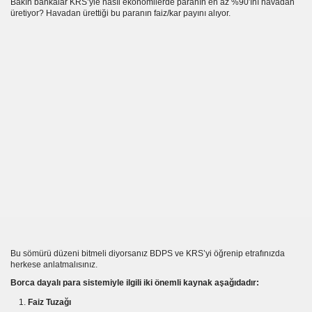
Bakın bankalar KRS’yle nasıl ekonomilerde paranın en az %90′ını havadan
üretiyor? Havadan ürettiği bu paranın faiz/kar payını alıyor.
Bu sömürü düzeni bitmeli diyorsanız BDPS ve KRS’yi öğrenip etrafınızda
herkese anlatmalısınız.
lu Ödeyecek
Borca dayalı para sistemiyle ilgili iki önemli kaynak aşağıdadır:
Faiz Tuzağı