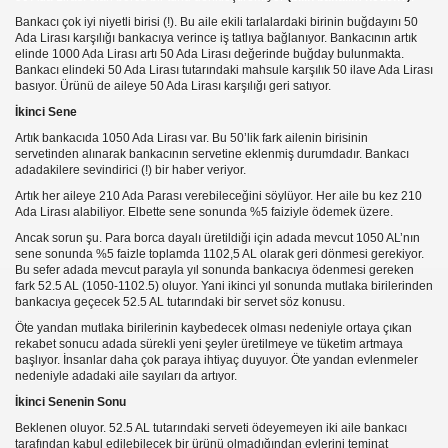
sı
Bankacı çok iyi niyetli birisi (!). Bu aile ekili tarlalardaki birinin buğdayını 50
Ada Lirası karşılığı bankacıya verince iş tatlıya bağlanıyor. Bankacının artık
elinde 1000 Ada Lirası artı 50 Ada Lirası değerinde buğday bulunmakta.
Bankacı elindeki 50 Ada Lirası tutarındaki mahsule karşılık 50 ilave Ada Lirası
basıyor. Ürünü de aileye 50 Ada Lirası karşılığı geri satıyor.
İkinci Sene
Artık bankacıda 1050 Ada Lirası var. Bu 50’lik fark ailenin birisinin
servetinden alınarak bankacının servetine eklenmiş durumdadır. Bankacı
adadakilere sevindirici (!) bir haber veriyor.
 NO ÜZERNDEN ŞİRKET KURULUMUNU ÖNLEME YÖNTEMİ
Artık her aileye 210 Ada Parası verebileceğini söylüyor. Her aile bu kez 210
Ada Lirası alabiliyor. Elbette sene sonunda %5 faiziyle ödemek üzere.
Ancak sorun şu. Para borca dayalı üretildiği için adada mevcut 1050 AL’nın
sene sonunda %5 faizle toplamda 1102,5 AL olarak geri dönmesi gerekiyor.
Bu sefer adada mevcut parayla yıl sonunda bankacıya ödenmesi gereken
maçla olduğunu yaz--tlf hattı alımları
fark 52.5 AL (1050-1102.5) oluyor. Yani ikinci yıl sonunda mutlaka birilerinden
bankacıya geçecek 52.5 AL tutarındaki bir servet söz konusu.
Öte yandan mutlaka birilerinin kaybedecek olması nedeniyle ortaya çıkan
rekabet sonucu adada sürekli yeni şeyler üretilmeye ve tüketim artmaya
başlıyor. İnsanlar daha çok paraya ihtiyaç duyuyor. Öte yandan evlenmeler
nedeniyle adadaki aile sayıları da artıyor.
İkinci Senenin Sonu
Beklenen oluyor. 52.5 AL tutarındaki serveti ödeyemeyen iki aile bankacı
tarafından kabul edilebilecek bir ürünü olmadığından evlerini teminat