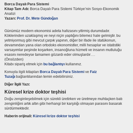
Borca Dayalı Para Sistemi
Kitap Tam Adı:
Borca Dayalı Para Sistemi Türkiye’nin Sosyo-Ekonomik
MSG
Analizi
Yazarı:
Prof. Dr. Mete Gündoğan
Günümüz modern ekonomisi adeta hafızasını yitirmiş durumdadır.
Köklerinden uzaklaşmış ve neyi niçin yaptığını bilemez hale gelmiştir. bu
yetmiyormuş gibi mevcut çarpık yapının, diğer bir ifade ile statükonun,
devamından yana olan ortodoks ekonomistler, milli hesaplar ve istatistiki
varsayımlar peşinde koşarken, insanoğluna hizmeti ve insanın mutluluğu
esasını neredeyse tamamen gözardı eder olmuşlardır….
(Önsözden)
Kitabı sipariş etmek için
bu bağlantıyı
kullanınız.
Konuyla ilgili kitapları
Borca Dayalı Para Sistemi
ve
Faiz
Tuzağı
bağlantılarından temin edebilirsiniz.
Diğer İlgili Yazı:
hlikeli
Küresel krize doktor teşhisi
Doğu zenginleşebilmek için sürekli üretirken ve üretmeye muhtaçken batı
zenginliğini artık altın gibi herhangi bir karşılığı olmayan parasını basarak
sürdürmektedir.
Haberin orijinali:
Küresel krize doktor teşhisi