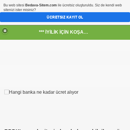
Bu web sitesi
Bedava-Sitem.com
ile ücretsiz oluşturuldu. Siz de kendi web
sitenizi ister misiniz?
ÜCRETSIZ KAYIT OL
*** İYİLİK İÇİN KOŞANLARIN YERİ***
RKİYE ULAŞ-İŞ. ***SERVİS VE ULAŞIM ÇALIŞANLARININ, 
 SERVİSİ
ar@ihbarweb.org.tr-
 ÖNEL