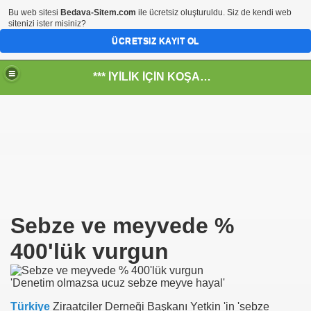
Bu web sitesi
Bedava-Sitem.com
ile ücretsiz oluşturuldu. Siz de kendi web
sitenizi ister misiniz?
ÜCRETSIZ KAYIT OL
*** İYİLİK İÇİN KOŞANLARIN YERİ***
RKİYE ULAŞ-İŞ. ***SERVİS VE ULAŞIM ÇALIŞANLARININ, 
 SERVİSİ
Sebze ve meyvede %
ar@ihbarweb.org.tr-
400'lük vurgun
 ÖNEL
'Denetim olmazsa ucuz sebze meyve hayal'
Türkiye
Ziraatçiler Derneği Başkanı Yetkin 'in 'sebze