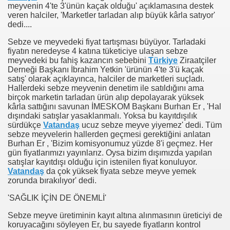
meyvenin 4'te 3'ünün kaçak olduğu' açıklamasına destek
veren halciler, 'Marketler tarladan alıp büyük kârla satıyor'
NUMARAYI ARAMAYIN !
dedi....
Sebze ve meyvedeki fiyat tartışması büyüyor. Tarladaki
fiyatın neredeyse 4 katına tüketiciye ulaşan sebze
meyvedeki bu fahiş kazancın sebebini
Türkiye
Ziraatçiler
Derneği Başkanı İbrahim Yetkin 'ürünün 4'te 3'ü kaçak
satış' olarak açıklayınca, halciler de marketleri suçladı.
Hallerdeki sebze meyvenin denetim ile satıldığını ama
birçok marketin tarladan ürün alıp depolayarak yüksek
kârla sattığını savunan İMESKOM Başkanı Burhan Er , 'Hal
dışındaki satışlar yasaklanmalı. Yoksa bu kayıtdışılık
sürdükçe
Vatandaş
ucuz sebze meyve yiyemez' dedi. Tüm
sebze meyvelerin hallerden geçmesi gerektiğini anlatan
Burhan Er , 'Bizim komisyonumuz yüzde 8'i geçmez. Her
gün fiyatlarımızı yayınlarız. Oysa bizim dışımızda yapılan
satışlar kayıtdışı olduğu için istenilen fiyat konuluyor.
Vatandaş
da çok yüksek fiyata sebze meyve yemek
zorunda bırakılıyor' dedi.
'SAĞLIK İÇİN DE ÖNEMLİ'
Sebze meyve üretiminin kayıt altına alınmasının üreticiyi de
koruyacağını söyleyen Er, bu sayede fiyatların kontrol