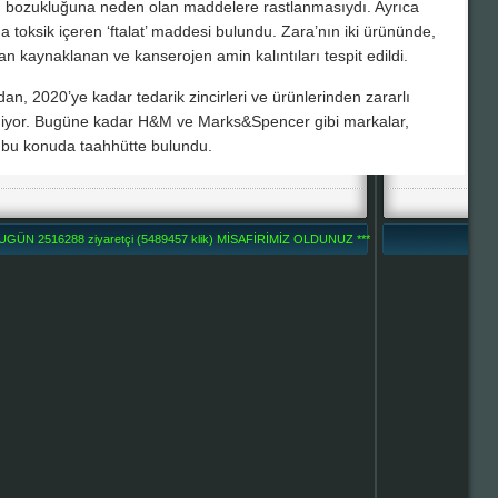
n bozukluğuna neden olan maddelere rastlanmasıydı. Ayrıca
 toksik içeren ‘ftalat’ maddesi bulundu. Zara’nın iki ürününde,
n kaynaklanan ve kanserojen amin kalıntıları tespit edildi.
, 2020’ye kadar tedarik zincirleri ve ürünlerinden zararlı
 ediyor. Bugüne kadar H&M ve Marks&Spencer gibi markalar,
bu konuda taahhütte bulundu.
UGÜN 2516288 ziyaretçi (5489457 klik) MİSAFİRİMİZ OLDUNUZ ***