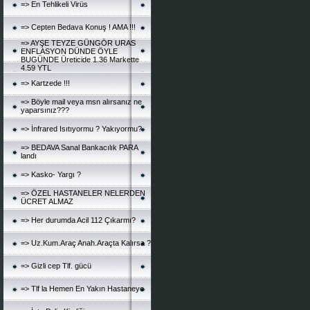
=> En Tehlikeli Virüs
=> Cepten Bedava Konuş ! AMA !!!
=> AYŞE TEYZE GÜNGÖR URAS
ENFLASYON DÜNDE ÖYLE
BUGÜNDE Üreticide 1.36 Markette
4.59 YTL
=> Kartzede !!!
=> Böyle mail veya msn alırsanız ne
yaparsınız???
=> İnfrared Isıtıyormu ? Yakıyormu?
=> BEDAVA Sanal Bankacılık PARA
landı
=> Kasko- Yargı ?
=> ÖZEL HASTANELER NELERDEN
ÜCRET ALMAZ
=> Her durumda Acil 112 Çıkarmı?
=> Uz.Kum.Araç Anah.Araçta Kalırsa ?
=> Gizli cep Tlf. gücü
=> Tlf la Hemen En Yakın Hastaneye