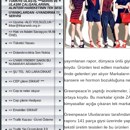
TÜRKİYE ULAŞ-İŞ. ***SERVİS VE
ULAŞIM ÇALIŞANLARININ,
ALINTERİ HAREKETİNİN TEK SESİ.
UYANIKLARDAN -UYANDIRMA !!!
SERVİSİ
=> Uyuma -ALO YOLSUZLUK-”
ihbar@ihbarweb.org.tr-
=> Hak ve Adalet Savaşçısı M.Ali
ÖNEL
=> Tüketici Yasası
=> Dolandırıcılıkta Son Nokta
=> UYARI:!!!9090!!! SAKIN BU
yayımlanan rapor, dünyaca ünlü giyim
NUMARAYI ARAMAYIN !
koydu. Ürünleri test edilen markala
=> ŞU TEL .NO.LARA DİKKAT
önde gelenleri yer alıyor Markaların
kansere ve hormon bozukluğuna ned
=> CEP çilere DİKKAT ***
Greenpeace’in yaptığı incelemeler, 
=> Cep te neler oluyor
ortaya koydu. Bu markalar içinde 
=> Cep çilerin Hediyesi
kimyasallar açığa çıkaran tek marka
=> Emekliler DİKKAT
Greenpeace Uluslararası tarafından 
=> Trafik Kazası -Ücret Ödeme
raporu 141 parça giysi üzerinde yapı
tekstil üretim tesisleri ile bu ürünle
=> Trafik Sig.Ücreti Artık İl İl