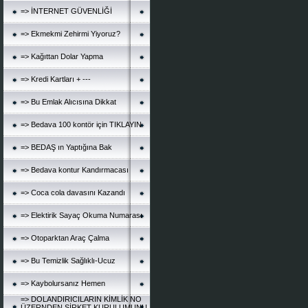
=> İNTERNET GÜVENLİĞİ
=> Ekmekmi Zehirmi Yiyoruz?
=> Kağıttan Dolar Yapma
=> Kredi Kartları + ---
=> Bu Emlak Alıcısına Dikkat
=> Bedava 100 kontör için TIKLAYIN
=> BEDAŞ ın Yaptığına Bak
=> Bedava kontur Kandırmacası
=> Coca cola davasını Kazandı
=> Elektirik Sayaç Okuma Numarası
=> Otoparktan Araç Çalma
=> Bu Temizlik Sağlıklı-Ucuz
=> Kaybolursanız Hemen
=> DOLANDIRICILARIN KİMLİK NO
ÜZERNDEN ŞİRKET KURULUMUNU