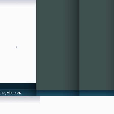
LGİNÇ VİDEOLAR
*