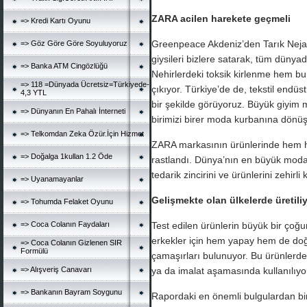
ZARA acilen harekete geçmeli
=> Kredi Kartı Oyunu
Greenpeace Akdeniz’den Tarık Nejat 
=> Göz Göre Göre Soyuluyoruz
giysileri bizlere satarak, tüm dünya
=> Banka ATM Cingözlüğü
Nehirlerdeki toksik kirlenme hem bu
=> 118 =Dünyada Ücretsiz=Türkiyede-
çıkıyor. Türkiye’de de, tekstil endü
4,3 YTL
bir şekilde görüyoruz. Büyük giyim m
=> Dünyanın En Pahalı İnterneti
birimizi birer moda kurbanına dönüş
=> Telkomdan Zeka Özür.İçin Hizmet
ZARA markasının ürünlerinde hem h
=> Doğalga 1kullan 1.2 Öde
rastlandı. Dünya’nın en büyük moda 
tedarik zincirini ve ürünlerini zehir
=> Uyanamayanlar
Gelişmekte olan ülkelerde üretiliy
=> Tohumda Felaket Oyunu
=> Coca Colanın Faydaları
Test edilen ürünlerin büyük bir çoğu
erkekler için hem yapay hem de doğal
=> Coca Colanın Gizlenen SIR
Formülü
çamaşırları bulunuyor. Bu ürünlerde 
=> Alışveriş Canavarı
ya da imalat aşamasında kullanılıyo
=> Bankanın Bayram Soygunu
Rapordaki en önemli bulgulardan biri