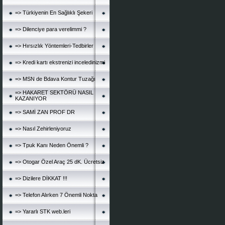
=> Türkiyenin En Sağlıklı Şekeri
=> Dilenciye para verelimmi ?
=> Hırsızlık Yöntemleri-Tedbirler
=> Kredi kartı ekstrenizi inceledinizmi
=> MSN de Bdava Kontur Tuzağı
=> HAKARET SEKTÖRÜ NASIL
KAZANIYOR
=> SAMİ ZAN PROF DR
=> Nasıl Zehirleniyoruz
=> Tpuk Kanı Neden Önemli ?
=> Otogar Özel Araç 25 dK. Ücretsiz
=> Dizilere DİKKAT !!!
=> Telefon Alırken 7 Önemli Nokta
=> Yararlı STK web.leri