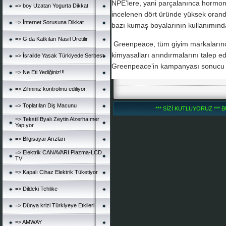
NPE’lere, yani parçalanınca hormo
=> boy Uzatan Yogurta Dikkat
incelenen dört üründe yüksek oranda
=> İnternet Sorusuna Dikkat
bazı kumaş boyalarının kullanımında
=> Gıda Katkıları Nasıl Üretilir
Greenpeace, tüm giyim markalarından
kimyasalları arındırmalarını talep
=> İsrailde Yasak Türkiyede Serbest
Greenpeace’in kampanyası sonucu 
=> Ne Eti Yediğiniz!!!
=> Zihniniz kontrolmü ediliyor
=> Toplatılan Diş Macunu
*** SİZİ KUTLUYORUZ *** B
=> Tekstil Byalı Zeytin Alzerhaımer
Yapıyor
=> Bilgisayar Arızları
=> Elektrik CANAVARI Plazma-LCD
TV
=> Kapalı Cihaz Elektrik Tüketiyor
=> Dildeki Tehlike
=> Dünya krizi Türkiyeye Etkileri
=> AMWAY