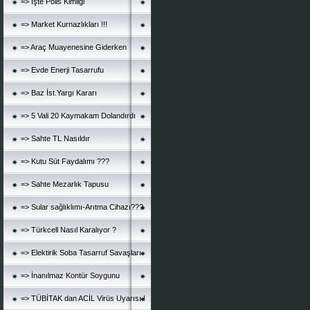
=> İşte Polis Kimliği
=> Market Kurnazlıkları !!!
=> Araç Muayenesine Giderken
=> Evde Enerji Tasarrufu
=> Baz İst.Yargı Kararı
=> 5 Vali 20 Kaymakam Dolandırdı
=> Sahte TL Nasıldır
=> Kutu Süt Faydalımı ???
=> Sahte Mezarlık Tapusu
=> Sular sağlıklımı-Arıtma Cihazı???
=> Türkcell Nasıl Karalıyor ?
=> Elektirik Soba Tasarruf Savaşları
=> İnanılmaz Kontür Soygunu
=> TÜBİTAK dan ACİL Virüs Uyarısı !