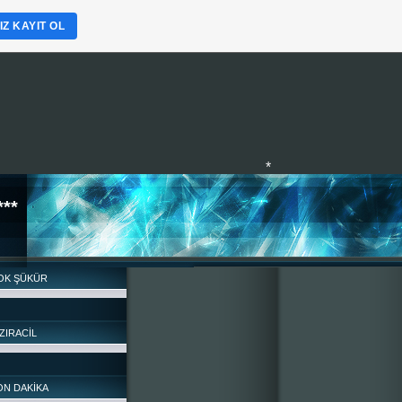
Z KAYIT OL
**
OK ŞÜKÜR
*
ZIRACİL
ON DAKİKA