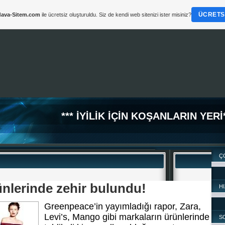
ÜCRETSI
ava-Sitem.com
ile ücretsiz oluşturuldu. Siz de kendi web sitenizi ister misiniz?
*** İYİLİK İÇİN KOŞANLARIN YERİ*
Ç
ünlerinde zehir bulundu!
HI
Greenpeace’in yayımladığı rapor, Zara,
Levi’s, Mango gibi markaların ürünlerinde
S