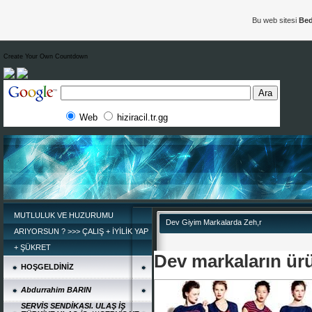
Bu web sitesi
Bed
Create Your Own Countdown
Web
hiziracil.tr.gg
*
MUTLULUK VE HUZURUMU
Dev Giyim Markalarda Zeh,r
ARIYORSUN ? >>> ÇALIŞ + İYİLİK YAP
+ ŞÜKRET
Dev markaların ür
HOŞGELDİNİZ
Abdurrahim BARIN
SERVİS SENDİKASI. ULAŞ İŞ