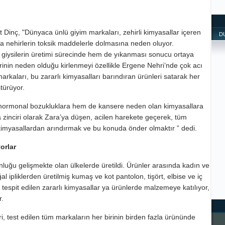
Dinç, "Dünyaca ünlü giyim markaları, zehirli kimyasallar içeren
D
da nehirlerin toksik maddelerle dolmasına neden oluyor.
 giysilerin üretimi sürecinde hem de yıkanması sonucu ortaya
strinin neden olduğu kirlenmeyi özellikle Ergene Nehri’nde çok acı
arkaları, bu zararlı kimyasalları barındıran ürünleri satarak her
türüyor.
ormonal bozukluklara hem de kansere neden olan kimyasallara
zinciri olarak Zara’ya düşen, acilen harekete geçerek, tüm
li kimyasallardan arındırmak ve bu konuda önder olmaktır ” dedi.
orlar
nluğu gelişmekte olan ülkelerde üretildi. Ürünler arasında kadın ve
 ipliklerden üretilmiş kumaş ve kot pantolon, tişört, elbise ve iç
tespit edilen zararlı kimyasallar ya ürünlerde malzemeye katılıyor,
r.
, test edilen tüm markaların her birinin birden fazla ürününde