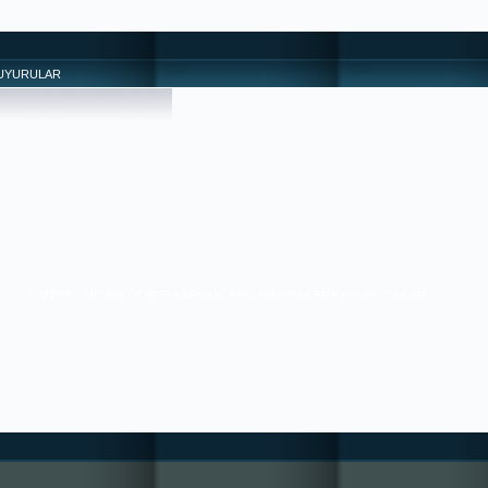
UYURULAR
SİZDEN , HİÇBİR ÜCRET-KARŞILIK BEKLEMEYENLERE UYUN , ONLAR ;
İYİLERDİR. 36/21 ---- SORUNLAR PAYLAŞTIKÇA AZALIR ---- ++++ MUTLULUK
PAYLAŞTIKÇA ÇOĞALIR+++ BİZE YAZABİLİRSİNİZ. ---------------------------------
------------------------------------------ HIZIRACİL DANIŞMANLIĞI ---------------------
------------------------------------------------------ tugra113@gmail.com
SAYGILARIMIZLA.