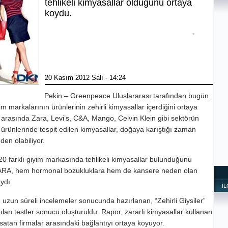
tehlikeli kimyasallar olduğunu ortaya
koydu.
20 Kasım 2012 Salı - 14:24
Pekin – Greenpeace Uluslararası tarafından bugün
 markalarının ürünlerinin zehirli kimyasallar içerdiğini ortaya
r arasında Zara, Levi’s, C&A, Mango, Celvin Klein gibi sektörün
 ürünlerinde tespit edilen kimyasallar, doğaya karıştığı zaman
en olabiliyor.
*
20 farklı giyim markasında tehlikeli kimyasallar bulunduğunu
ZARA, hem hormonal bozukluklara hem de kansere neden olan
ydı.
İ
uzun süreli incelemeler sonucunda hazırlanan, “Zehirli Giysiler”
lan testler sonucu oluşturuldu. Rapor, zararlı kimyasallar kullanan
ri satan firmalar arasındaki bağlantıyı ortaya koyuyor.