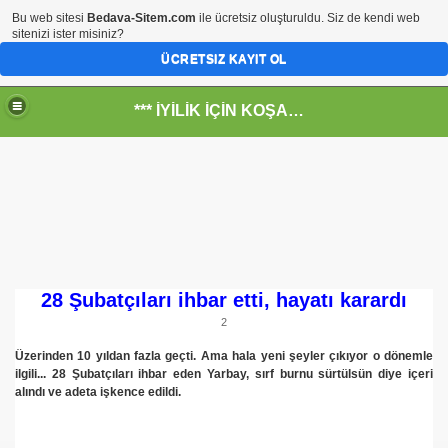
Bu web sitesi
Bedava-Sitem.com
ile ücretsiz oluşturuldu. Siz de kendi web
sitenizi ister misiniz?
ÜCRETSIZ KAYIT OL
*** İYİLİK İÇİN KOŞANLARIN YERİ***
RKİYE ULAŞ-İŞ. ***SERVİS VE ULAŞIM ÇALIŞANLARININ, 
 SERVİSİ
28 Şubatçıları ihbar etti, hayatı karardı
2
Üzerinden 10 yıldan fazla geçti. Ama hala yeni şeyler çıkıyor o dönemle
ilgili... 28 Şubatçıları ihbar eden Yarbay, sırf burnu sürtülsün diye içeri
alındı ve adeta işkence edildi.
R - HİDROJEN ENERJİ MRK *NASIL ENGELLENDİ* !!!