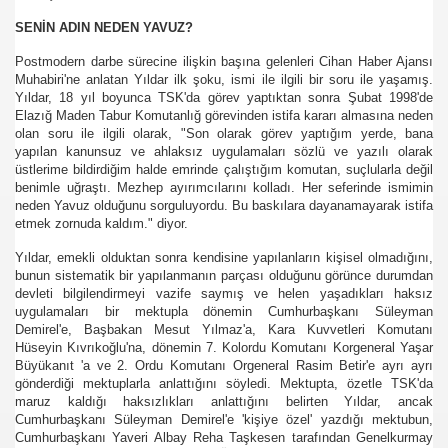
SENİN ADIN NEDEN YAVUZ?
Postmodern darbe sürecine ilişkin başına gelenleri Cihan Haber Ajansı
Muhabiri'ne anlatan Yıldar ilk şoku, ismi ile ilgili bir soru ile yaşamış.
Yıldar, 18 yıl boyunca TSK'da görev yaptıktan sonra Şubat 1998'de
Elazığ Maden Tabur Komutanlığ görevinden istifa kararı almasına neden
olan soru ile ilgili olarak, "Son olarak görev yaptığım yerde, bana
yapılan kanunsuz ve ahlaksız uygulamaları sözlü ve yazılı olarak
üstlerime bildirdiğim halde emrinde çalıştığım komutan, suçlularla değil
benimle uğraştı. Mezhep ayırımcılarını kolladı. Her seferinde ismimin
neden Yavuz olduğunu sorguluyordu. Bu baskılara dayanamayarak istifa
etmek zornuda kaldım." diyor.
.HK.SUÇ DUYURUSU
Yıldar, emekli olduktan sonra kendisine yapılanların kişisel olmadığını,
SUÇ DUYURUSU
bunun sistematik bir yapılanmanın parçası olduğunu görünce durumdan
devleti bilgilendirmeyi vazife saymış ve helen yaşadıkları haksız
uygulamaları bir mektupla dönemin Cumhurbaşkanı Süleyman
Demirel'e, Başbakan Mesut Yılmaz'a, Kara Kuvvetleri Komutanı
Hüseyin Kıvrıkoğlu'na, dönemin 7. Kolordu Komutanı Korgeneral Yaşar
Büyükanıt 'a ve 2. Ordu Komutanı Orgeneral Rasim Betir'e ayrı ayrı
gönderdiği mektuplarla anlattığını söyledi. Mektupta, özetle TSK'da
b.
maruz kaldığı haksızlıkları anlattığını belirten Yıldar, ancak
Cumhurbaşkanı Süleyman Demirel'e 'kişiye özel' yazdığı mektubun,
Cumhurbaşkanı Yaveri Albay Reha Taşkesen tarafından Genelkurmay