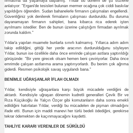
firmasına da yaşamaya başlamış. Yıldar bu dönemi de şu sözlerle
anlatıyor: "Ergani'de tesisleri bulunan mermer ocağına çok ciddi baskılar
yapıldığını öğrendim. Sudan bahanelerle firmanın çalışmaları engellendi.
K ya Burs
Güvenliğiniz yok denilerek firmaların çalışması durduruldu. Bu duruma
dayanamayan firmanın sahipleri, bana kibarca rica ederek işten
ayrılmamı istediler. Ben de bunun üzerine çalıştığım firmadan ayrılmak
zorunda kaldım."
ılan
Yıldar'a yapılan muamele bunlarla sınırlı kalmamış. Yıllarca adım adım
takip edildiğini, gittiği her yerde aracının durdurulduğunu söyleyen
Yıldar, bunun ise özellikle daha önce emrinde çalışan astlara yaptırıldığı
ur
görüşünde: "Bir yere girecek olsam hemen beni çeviriyorlar. Daha önce
emrimde çalışan astlarıma arama yaptırıyorlardı. Bu benim çok ağrıma
ler
giderdi. Resmen psikolojik savaş uygulandı bana."
BENİMLE UĞRAŞANLAR İFLAH OLMADI
Yıldar, kendisiyle uğraşanlara karşı büyük mücadele verdiğini de
aktardı. Kendisiyle uğraşan dönemin kudretli generalleri Çevik Bir ve
Rıza Küçükoğlu ile Yalçın Özçer gibi komutanların daha sonra emekli
edildiğini hatırlatan Yıldar, verdiği bu mücadelen de pişman olmadığını
ifade etti. Bunun için maddi manevi her türlü bedeli ödediğini, gerekirse
tekrar ödemekten de kaçınmayacağını kaydetti.
adı
TAHLİYE KARARI VERENLER DE SÜRÜLDÜ