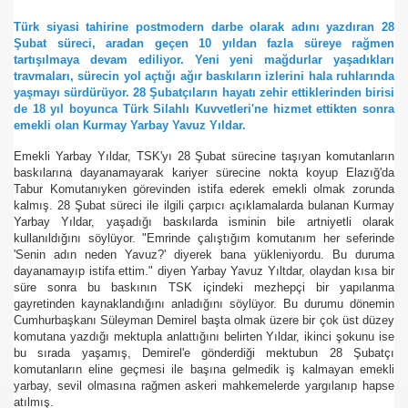
Türk siyasi tahirine postmodern darbe olarak adını yazdıran 28
se) -Engellenen Mühendis !!!
Şubat süreci, aradan geçen 10 yıldan fazla süreye rağmen
tartışılmaya devam ediliyor. Yeni yeni mağdurlar yaşadıkları
İ.M.D.E.S. Halal Food
travmaları, sürecin yol açtığı ağır baskıların izlerini hala ruhlarında
yaşmayı sürdürüyor.
28 Şubatçıların hayatı zehir ettiklerinden birisi
de 18 yıl boyunca Türk Silahlı Kuvvetleri'ne hizmet ettikten sonra
emekli olan Kurmay Yarbay Yavuz Yıldar.
RNEĞİ AS-DER.
Emekli Yarbay Yıldar, TSK'yı 28 Şubat sürecine taşıyan komutanların
baskılarına dayanamayarak kariyer sürecine nokta koyup Elazığ'da
Tabur Komutanıyken görevinden istifa ederek emekli olmak zorunda
kalmış. 28 Şubat süreci ile ilgili çarpıcı açıklamalarda bulanan Kurmay
Yarbay Yıldar, yaşadığı baskılarda isminin bile artniyetli olarak
 GURUP
kullanıldığını söylüyor. "Emrinde çalıştığım komutanım her seferinde
'Senin adın neden Yavuz?' diyerek bana yükleniyordu. Bu duruma
p YILDIRIM
dayanamayıp istifa ettim." diyen Yarbay Yavuz Yıltdar, olaydan kısa bir
süre sonra bu baskının TSK içindeki mezhepçi bir yapılanma
gayretinden kaynaklandığını anladığını söylüyor. Bu durumu dönemin
Cumhurbaşkanı Süleyman Demirel başta olmak üzere bir çok üst düzey
komutana yazdığı mektupla anlattığını belirten Yıldar, ikinci şokunu ise
bu sırada yaşamış, Demirel'e gönderdiği mektubun 28 Şubatçı
komutanların eline geçmesi ile başına gelmedik iş kalmayan emekli
yarbay, sevil olmasına rağmen askeri mahkemelerde yargılanıp hapse
atılmış.