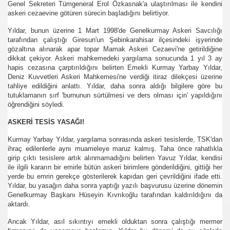
Genel Sekreteri Tümgeneral Erol Özkasnak'a ulaştırılması ile kendini
askeri cezaevine götüren sürecin başladığını belirtiyor.
Yıldar, bunun üzerine 1 Mart 1998'de Genelkurmay Askeri Savcılığı
tarafından çalıştığı Giresun'un Şebinkarahisar ilçesindeki işyerinde
gözaltına alınarak apar topar Mamak Askeri Cezaevi'ne getirildiğine
dikkat çekiyor. Askeri mahkemedeki yargılama sonucunda 1 yıl 3 ay
hapis cezasına çarptırıldığını belirten Emekli Kurmay Yarbay Yıldar,
Deniz Kuvvetleri Askeri Mahkemesi'ne verdiği itiraz dilekçesi üzerine
ırılmaz!
tahliye edildiğini anlattı. Yıldar, daha sonra aldığı bilgilere göre bu
tutuklamanın sırf 'burnunun sürtülmesi ve ders olması için' yapıldığını
öğrendiğini söyledi.
?
ASKERİ TESİS YASAĞI!
Kurmay Yarbay Yıldar, yargılama sonrasında askeri tesislerde, TSK'dan
ihraç edilenlerle aynı muameleye maruz kalmış. Taha önce rahatlıkla
girip çıktı tesislere artık alınmamadığını belirten Yavuz Yıldar, kendisi
ile ilgili kararın bir emirle bütün askeri birimlere gönderildiğini, gittiği her
yerde bu emrin gerekçe gösterilerek kapıdan geri çevrildiğini ifade etti.
Yıldar, bu yasağın daha sonra yaptığı yazılı başvurusu üzerine dönemin
Genelkurmay Başkanı Hüseyin Kıvrıkoğlu tarafından kaldırıldığını da
aktardı.
Ancak Yıldar, asıl sıkıntıyı emekli olduktan sonra çalıştığı mermer