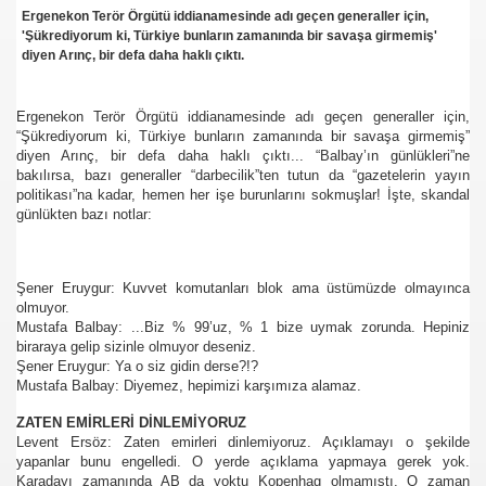
Ergenekon Terör Örgütü iddianamesinde adı geçen generaller için,
'Şükrediyorum ki, Türkiye bunların zamanında bir savaşa girmemiş'
se) -Engellenen Mühendis !!!
diyen Arınç, bir defa daha haklı çıktı.
İ.M.D.E.S. Halal Food
Ergenekon Terör Örgütü iddianamesinde adı geçen generaller için,
“Şükrediyorum ki, Türkiye bunların zamanında bir savaşa girmemiş”
diyen Arınç, bir defa daha haklı çıktı... “Balbay’ın günlükleri”ne
bakılırsa, bazı generaller “darbecilik”ten tutun da “gazetelerin yayın
RNEĞİ AS-DER.
politikası”na kadar, hemen her işe burunlarını sokmuşlar! İşte, skandal
günlükten bazı notlar:
 GURUP
Şener Eruygur: Kuvvet komutanları blok ama üstümüzde olmayınca
olmuyor.
p YILDIRIM
Mustafa Balbay: ...Biz % 99’uz, % 1 bize uymak zorunda. Hepiniz
biraraya gelip sizinle olmuyor deseniz.
Şener Eruygur: Ya o siz gidin derse?!?
Mustafa Balbay: Diyemez, hepimizi karşımıza alamaz.
ZATEN EMİRLERİ DİNLEMİYORUZ
Levent Ersöz: Zaten emirleri dinlemiyoruz. Açıklamayı o şekilde
yapanlar bunu engelledi. O yerde açıklama yapmaya gerek yok.
Karadayı zamanında AB da yoktu Kopenhag olmamıştı. O zaman