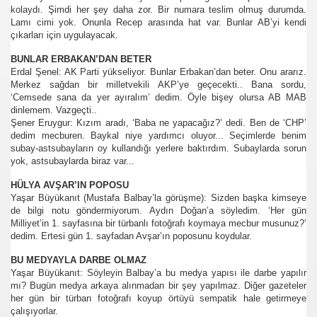
kolaydı. Şimdi her şey daha zor. Bir numara teslim olmuş durumda.
Lamı cimi yok. Onunla Recep arasında hat var. Bunlar AB’yi kendi
çıkarları için uygulayacak.
BUNLAR ERBAKAN’DAN BETER
Erdal Şenel: AK Parti yükseliyor. Bunlar Erbakan’dan beter. Onu ararız.
Merkez sağdan bir milletvekili AKP’ye geçecekti.. Bana sordu,
‘Cemsede sana da yer ayıralım’ dedim. Öyle bişey olursa AB MAB
dinlemem. Vazgeçti..
Şener Eruygur: Kızım aradı, ‘Baba ne yapacağız?’ dedi. Ben de ‘CHP’
dedim mecburen. Baykal niye yardımcı oluyor... Seçimlerde benim
subay-astsubayların oy kullandığı yerlere baktırdım. Subaylarda sorun
yok, astsubaylarda biraz var...
.HK.SUÇ DUYURUSU
HÜLYA AVŞAR’IN POPOSU
SUÇ DUYURUSU
Yaşar Büyükanıt (Mustafa Balbay’la görüşme): Sizden başka kimseye
de bilgi notu göndermiyorum. Aydın Doğan’a söyledim. ‘Her gün
Milliyet’in 1. sayfasına bir türbanlı fotoğrafı koymaya mecbur musunuz?’
dedim. Ertesi gün 1. sayfadan Avşar’ın poposunu koydular.
BU MEDYAYLA DARBE OLMAZ
Yaşar Büyükanıt: Söyleyin Balbay’a bu medya yapısı ile darbe yapılır
b.
mı? Bugün medya arkaya alınmadan bir şey yapılmaz. Diğer gazeteler
her gün bir türban fotoğrafı koyup örtüyü sempatik hale getirmeye
çalışıyorlar.