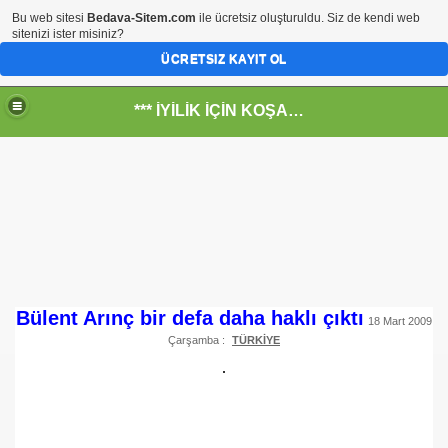
Bu web sitesi
Bedava-Sitem.com
ile ücretsiz oluşturuldu. Siz de kendi web
sitenizi ister misiniz?
ÜCRETSIZ KAYIT OL
*** İYİLİK İÇİN KOŞANLARIN YERİ***
RKİYE ULAŞ-İŞ. ***SERVİS VE ULAŞIM ÇALIŞANLARININ, 
 SERVİSİ
Bülent Arınç bir defa daha haklı çıktı
18 Mart 2009
Çarşamba :
TÜRKİYE
R - HİDROJEN ENERJİ MRK *NASIL ENGELLENDİ* !!!