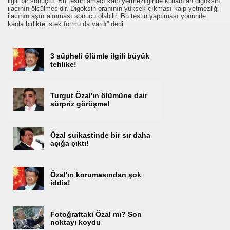
ilgili bir sonuçtu. Bu testin amacı kalp yetmezliğinde kullanılan digoksin
ilacının ölçülmesidir. Digoksin oranının yüksek çıkması kalp yetmezliği
ilacının aşırı alınması sonucu olabilir. Bu testin yapılması yönünde
kanla birlikte istek formu da vardı” dedi.
3 şüpheli ölümle ilgili büyük
tehlike!
Vasiyetini Yapıyormu
 İnek
Turgut Özal'ın ölümüne dair
sürpriz görüşme!
 ?
Özal suikastinde bir sır daha
açığa çıktı!
Özal'ın korumasından şok
n Brifing
iddia!
Fotoğraftaki Özal mı? Son
iler
noktayı koydu