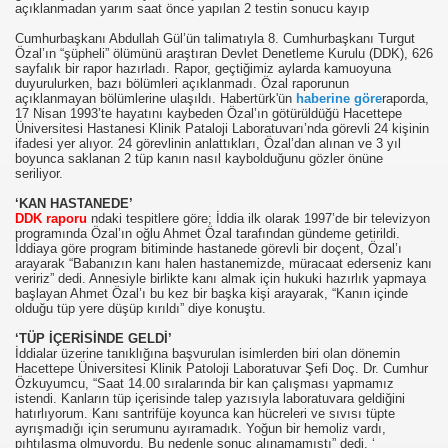
açıklanmadan yarım saat önce yapılan 2 testin sonucu kayıp
Cumhurbaşkanı Abdullah Gül’ün talimatıyla 8. Cumhurbaşkanı Turgut
Özal’ın “şüpheli” ölümünü araştıran Devlet Denetleme Kurulu (DDK), 626
sayfalık bir rapor hazırladı. Rapor, geçtiğimiz aylarda kamuoyuna
duyurulurken, bazı bölümleri açıklanmadı. Özal raporunun
açıklanmayan bölümlerine ulaşıldı. Habertürk'ün
haberine göre
raporda,
17 Nisan 1993’te hayatını kaybeden Özal’ın götürüldüğü Hacettepe
Üniversitesi Hastanesi Klinik Pataloji Laboratuvarı’nda görevli 24 kişinin
ifadesi yer alıyor. 24 görevlinin anlattıkları, Özal’dan alınan ve 3 yıl
boyunca saklanan 2 tüp kanın nasıl kaybolduğunu gözler önüne
seriliyor.
‘KAN HASTANEDE’
DDK raporu
ndaki tespitlere göre; İddia ilk olarak 1997’de bir televizyon
.HK.SUÇ DUYURUSU
programında Özal’ın oğlu Ahmet Özal tarafından gündeme getirildi.
İddiaya göre program bitiminde hastanede görevli bir doçent, Özal’ı
arayarak “Babanızın kanı halen hastanemizde, müracaat ederseniz kanı
SUÇ DUYURUSU
veririz” dedi. Annesiyle birlikte kanı almak için hukuki hazırlık yapmaya
başlayan Ahmet Özal’ı bu kez bir başka kişi arayarak, “Kanın içinde
olduğu tüp yere düşüp kırıldı” diye konuştu.
‘TÜP İÇERİSİNDE GELDİ’
İddialar üzerine tanıklığına başvurulan isimlerden biri olan dönemin
Hacettepe Üniversitesi Klinik Patoloji Laboratuvar Şefi Doç. Dr. Cumhur
Özkuyumcu, “Saat 14.00 sıralarında bir kan çalışması yapmamız
b.
istendi. Kanların tüp içerisinde talep yazısıyla laboratuvara geldiğini
hatırlıyorum. Kanı santrifüje koyunca kan hücreleri ve sıvısı tüpte
ayrışmadığı için serumunu ayıramadık. Yoğun bir hemoliz vardı,
pıhtılaşma olmuyordu. Bu nedenle sonuç alınamamıştı” dedi. ‘