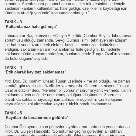
olmadım. Ancak sonra personel arasında ‘elektrik kesintisi nedeniyle
saklanan kanların kullanılamaz hale geldiği, özelliklerini kaybettiği için
tümünün atıldığı yönünde’ konuşmalar olmuştu.”
K ya Burs
TANIK - 3
‘Kullanılamaz hale gelmişti’
Laboravutar Başteknisyeni Hüseyin Atiktürk: Cumhur Bey’in, laboratuvar
sorumlusu olduğu zamanda, Sevgi Gümüş isimli teknisyen arkadaşım,
ılan
‘bir hafta sonu uzun süreli elektrik kesintisi nedeniyle dipfirizlerin
eridiğini, saklanan kanların kullanılamaz hale geldiğini, bu nedenle
saklanan bütün kanların atıldığını, bunların içinde Turgut Özal’ın kanının
ur
da bulunduğunu’ söyledi.
TANIK - 4
ler
‘Etik olarak kayıtsız saklanamaz’
Yrd. Doç. Dr. İbrahim Ünsal: Tüpün üzerinde kime ait olduğu, ne zaman
alındığı gibi ayırt edici özellikler yazmıyordu. Getiren teknisyen “Turgut
Özal’ın olabilir” dedi. “Nereden biliyorsun?” soruma yanıt vermedi. Kanın
saklanmak için değil de unutulmuş olduğunu düşündüm. Zaten etik
olarak da saklanamayacağı için atılmasını söyledim. Çünkü kişinin
veya ailenin izni alınmadan kayıtsız hiçbir örnek saklanamaz.
TANIK - 5
‘Kayıtları da beraberinde götürdü’
adı
Cumhur Özkuyumcu’nun görevden ayrılmasının ardından yerine atanan
Prof. Dr. Gülşen Hasçelik: “Soruşturma geçirip görevden alındıktan
sonra kayıtları da beraberinde götürdü. Bilgi vermedi. Böyle bir kanın