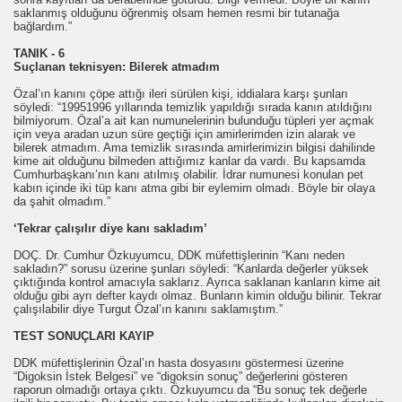
saklanmış olduğunu öğrenmiş olsam hemen resmi bir tutanağa
bağlardım.”
TANIK - 6
Suçlanan teknisyen: Bilerek atmadım
Özal’ın kanını çöpe attığı ileri sürülen kişi, iddialara karşı şunları
söyledi: “19951996 yıllarında temizlik yapıldığı sırada kanın atıldığını
bilmiyorum. Özal’a ait kan numunelerinin bulunduğu tüpleri yer açmak
için veya aradan uzun süre geçtiği için amirlerimden izin alarak ve
bilerek atmadım. Ama temizlik sırasında amirlerimizin bilgisi dahilinde
kime ait olduğunu bilmeden attığımız kanlar da vardı. Bu kapsamda
Cumhurbaşkanı’nın kanı atılmış olabilir. İdrar numunesi konulan pet
RLİK
kabın içinde iki tüp kanı atma gibi bir eylemim olmadı. Böyle bir olaya
da şahit olmadım.”
‘Tekrar çalışılır diye kanı sakladım’
si Ordumuz
DOÇ. Dr. Cumhur Özkuyumcu, DDK müfettişlerinin “Kanı neden
sakladın?” sorusu üzerine şunları söyledi: “Kanlarda değerler yüksek
çıktığında kontrol amacıyla saklarız. Ayrıca saklanan kanların kime ait
olduğu gibi ayrı defter kaydı olmaz. Bunların kimin olduğu bilinir. Tekrar
çalışılabilir diye Turgut Özal’ın kanını saklamıştım.”
TEST SONUÇLARI KAYIP
DDK müfettişlerinin Özal’ın hasta dosyasını göstermesi üzerine
“Digoksin İstek Belgesi” ve “digoksin sonuç” değerlerini gösteren
raporun olmadığı ortaya çıktı. Özkuyumcu da “Bu sonuç tek değerle