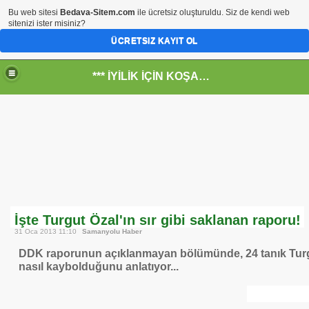
Bu web sitesi
Bedava-Sitem.com
ile ücretsiz oluşturuldu. Siz de kendi web
sitenizi ister misiniz?
ÜCRETSIZ KAYIT OL
*** İYİLİK İÇİN KOŞANLARIN YERİ***
RKİYE ULAŞ-İŞ. ***SERVİS VE ULAŞIM ÇALIŞANLARININ, 
 SERVİSİ
İşte Turgut Özal'ın sır gibi saklanan raporu!
31 Oca 2013 11:10
Samanyolu Haber
DDK raporunun açıklanmayan bölümünde, 24 tanık Turg
nasıl kaybolduğunu anlatıyor...
R - HİDROJEN ENERJİ MRK *NASIL ENGELLENDİ* !!!