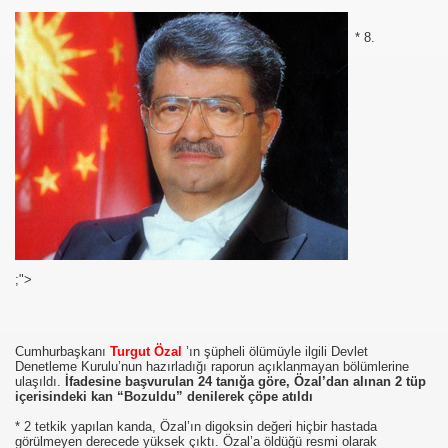
* 8.
se) -Engellenen Mühendis !!!
İ.M.D.E.S. Halal Food
RNEĞİ AS-DER.
 GURUP
;">
p YILDIRIM
Cumhurbaşkanı
Turgut Özal
’ın şüpheli ölümüyle ilgili Devlet
Denetleme Kurulu’nun hazırladığı raporun açıklanmayan bölümlerine
ulaşıldı.
İfadesine başvurulan 24 tanığa göre, Özal’dan alınan 2 tüp
içerisindeki kan “Bozuldu” denilerek çöpe atıldı
* 2 tetkik yapılan kanda, Özal’ın digoksin değeri hiçbir hastada
görülmeyen derecede yüksek çıktı. Özal’a öldüğü resmi olarak