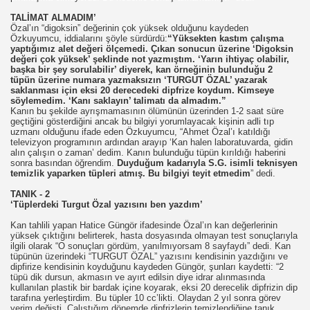
TALİMAT ALMADIM’
Özal’ın “digoksin” değerinin çok yüksek olduğunu kaydeden
Özkuyumcu, iddialarını şöyle sürdürdü:
“Yüksekten kastım çalışma
yaptığımız alet değeri ölçemedi. Çıkan sonucun üzerine ‘Digoksin
değeri çok yüksek’ şeklinde not yazmıştım. ‘Yarın ihtiyaç olabilir,
başka bir şey sorulabilir’ diyerek, kan örneğinin bulunduğu 2
tüpün üzerine numara yazmaksızın ‘TURGUT ÖZAL’ yazarak
saklanması için eksi 20 derecedeki dipfrize koydum. Kimseye
söylemedim. ‘Kanı saklayın’ talimatı da almadım.”
Kanın bu şekilde ayrışmamasının ölümünün üzerinden 1-2 saat süre
ırılmaz!
geçtiğini gösterdiğini ancak bu bilgiyi yorumlayacak kişinin adli tıp
uzmanı olduğunu ifade eden Özkuyumcu, “Ahmet Özal’ı katıldığı
?
televizyon programının ardından arayıp ‘Kan halen laboratuvarda, gidin
alın çalışın o zaman’ dedim. Kanın bulunduğu tüpün kırıldığı haberini
sonra basından öğrendim.
Duyduğum kadarıyla S.G. isimli teknisyen
temizlik yaparken tüpleri atmış. Bu bilgiyi teyit etmedim
” dedi.
TANIK - 2
‘Tüplerdeki Turgut Özal yazısını ben yazdım’
Kan tahlili yapan Hatice Güngör ifadesinde Özal’ın kan değerlerinin
yüksek çıktığını belirterek, hasta dosyasında olmayan test sonuçlarıyla
ilgili olarak “O sonuçları gördüm, yanılmıyorsam 8 sayfaydı” dedi. Kan
tüpünün üzerindeki “TURGUT ÖZAL” yazısını kendisinin yazdığını ve
dipfirize kendisinin koyduğunu kaydeden Güngör, şunları kaydetti: “2
tüpü dik dursun, akmasın ve ayırt edilsin diye idrar alınmasında
kullanılan plastik bir bardak içine koyarak, eksi 20 derecelik dipfrizin dip
tarafına yerleştirdim. Bu tüpler 10 cc’likti. Olaydan 2 yıl sonra görev
yerim değişti. Çalıştığım dönemde dipfrizlerin temizlendiğine tanık