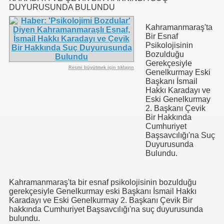
DUYURUSUNDA BULUNDU
se) -Engellenen Mühendis !!!
Kahramanmaraş'ta
Bir Esnaf
İ.M.D.E.S. Halal Food
Psikolojisinin
Bozulduğu
Gerekçesiyle
Resmi büyütmek için tıklayın
Genelkurmay Eski
Başkanı İsmail
RNEĞİ AS-DER.
Hakkı Karadayı ve
Eski Genelkurmay
2. Başkanı Çevik
Bir Hakkında
Cumhuriyet
 GURUP
Başsavcılığı'na Suç
Duyurusunda
p YILDIRIM
Bulundu.
Kahramanmaraş'ta bir esnaf psikolojisinin bozulduğu
gerekçesiyle Genelkurmay eski Başkanı İsmail Hakkı
Karadayı ve Eski Genelkurmay 2. Başkanı Çevik Bir
hakkında Cumhuriyet Başsavcılığı'na suç duyurusunda
bulundu.