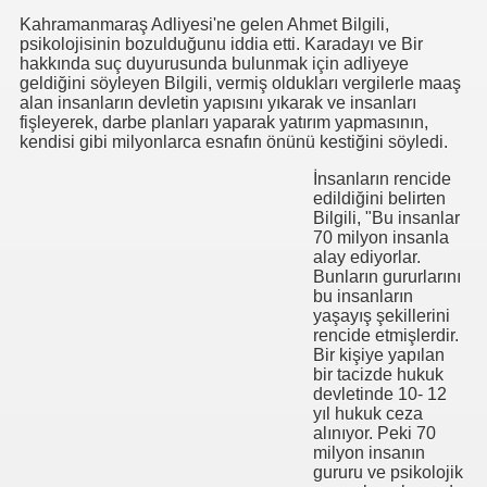
Kahramanmaraş Adliyesi'ne gelen Ahmet Bilgili,
psikolojisinin bozulduğunu iddia etti. Karadayı ve Bir
hakkında suç duyurusunda bulunmak için adliyeye
geldiğini söyleyen Bilgili, vermiş oldukları vergilerle maaş
alan insanların devletin yapısını yıkarak ve insanları
fişleyerek, darbe planları yaparak yatırım yapmasının,
kendisi gibi milyonlarca esnafın önünü kestiğini söyledi.
İnsanların rencide
edildiğini belirten
Bilgili, "Bu insanlar
70 milyon insanla
.HK.SUÇ DUYURUSU
alay ediyorlar.
Bunların gururlarını
SUÇ DUYURUSU
bu insanların
yaşayış şekillerini
rencide etmişlerdir.
Bir kişiye yapılan
bir tacizde hukuk
devletinde 10- 12
yıl hukuk ceza
alınıyor. Peki 70
b.
milyon insanın
gururu ve psikolojik