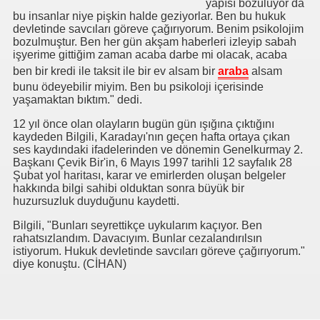
yapısı bozuluyor da
bu insanlar niye pişkin halde geziyorlar. Ben bu hukuk
devletinde savcıları göreve çağırıyorum. Benim psikolojim
bozulmuştur. Ben her gün akşam haberleri izleyip sabah
işyerime gittiğim zaman acaba darbe mi olacak, acaba
ben bir kredi ile taksit ile bir ev alsam bir
araba
alsam
bunu ödeyebilir miyim. Ben bu psikoloji içerisinde
yaşamaktan bıktım." dedi.
ırılmaz!
12 yıl önce olan olayların bugün gün ışığına çıktığını
kaydeden Bilgili, Karadayı'nın geçen hafta ortaya çıkan
?
ses kaydındaki ifadelerinden ve dönemin Genelkurmay 2.
Başkanı Çevik Bir'in, 6 Mayıs 1997 tarihli 12 sayfalık 28
Şubat yol haritası, karar ve emirlerden oluşan belgeler
hakkında bilgi sahibi olduktan sonra büyük bir
huzursuzluk duyduğunu kaydetti.
Bilgili, "Bunları seyrettikçe uykularım kaçıyor. Ben
rahatsızlandım. Davacıyım. Bunlar cezalandırılsın
istiyorum. Hukuk devletinde savcıları göreve çağırıyorum."
diye konuştu. (CİHAN)