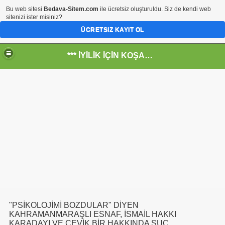
Bu web sitesi
Bedava-Sitem.com
ile ücretsiz oluşturuldu. Siz de kendi web
sitenizi ister misiniz?
ÜCRETSIZ KAYIT OL
*** İYİLİK İÇİN KOŞANLARIN YERİ***
RKİYE ULAŞ-İŞ. ***SERVİS VE ULAŞIM ÇALIŞANLARININ, 
 SERVİSİ
"PSİKOLOJİMİ BOZDULAR" DİYEN
KAHRAMANMARAŞLI ESNAF, İSMAİL HAKKI
KARADAYI VE ÇEVİK BİR HAKKINDA SUÇ
R - HİDROJEN ENERJİ MRK *NASIL ENGELLENDİ* !!!