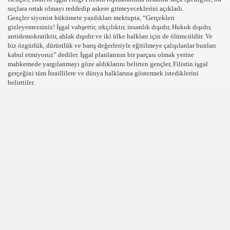
suçlara ortak olmayı reddedip askere gitmeyeceklerini açıkladı.
Gençler siyonist hükümete yazdıkları mektupta, “Gerçekleri
se) -Engellenen Mühendis !!!
gizleyemezsiniz! İşgal vahşettir, ırkçılıktır, insanlık dışıdır, Hukuk dışıdır,
antidemokratiktir, ahlak dışıdır ve iki ülke halkları için de ölümcüldür. Ve
İ.M.D.E.S. Halal Food
biz özgürlük, dürüstlük ve barış değerleriyle eğitilmeye çalışılanlar bunları
kabul etmiyoruz” dediler. İşgal planlarının bir parçası olmak yerine
mahkemede yargılanmayı göze aldıklarını belirten gençler, Filistin işgal
gerçeğini tüm İsraillilere ve dünya halklarına göstermek istediklerini
belirttiler.
RNEĞİ AS-DER.
 GURUP
p YILDIRIM