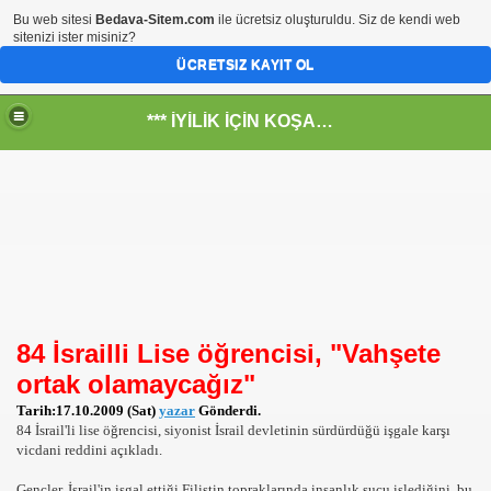
Bu web sitesi
Bedava-Sitem.com
ile ücretsiz oluşturuldu. Siz de kendi web
sitenizi ister misiniz?
ÜCRETSIZ KAYIT OL
*** İYİLİK İÇİN KOŞANLARIN YERİ***
RKİYE ULAŞ-İŞ. ***SERVİS VE ULAŞIM ÇALIŞANLARININ, 
 SERVİSİ
84 İsrailli Lise öğrencisi, "Vahşete
ortak olamaycağız"
Tarih:17.10.2009 (Sat)
yazar
Gönderdi.
84 İsrail'li lise öğrencisi, siyonist İsrail devletinin sürdürdüğü işgale karşı
vicdani reddini açıkladı.
Gençler, İsrail'in işgal ettiği Filistin topraklarında insanlık suçu işlediğini, bu
R - HİDROJEN ENERJİ MRK *NASIL ENGELLENDİ* !!!