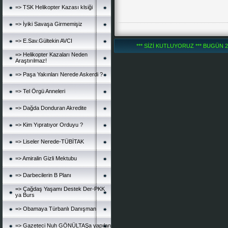
=> TSK Helikopter Kazası klsiği
=> İyiki Savaşa Girmemişiz
=> E.Sav.Gültekin AVCI
*** SİZİ KUTLUYORUZ *** BUGÜN 25
=> Helikopter Kazaları Neden
Araştırılmaz!
=> Paşa Yakınları Nerede Askerdi ?
=> Tel Örgü Anneleri
=> Dağda Donduran Akredite
=> Kim Yıpratıyor Orduyu ?
=> Liseler Nerede-TÜBİTAK
=> Amiralin Gizli Mektubu
=> Darbecilerin B Planı
=> Çağdaş Yaşamı Destek Der-PKK
ya Burs
=> Obamaya Türbanlı Danışman
=> Gazeteci Nuh GÖNÜLTAŞa yapılan