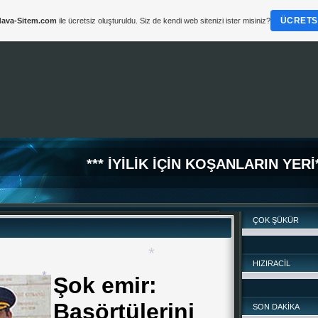
ÜCRETSI
ava-Sitem.com
ile ücretsiz oluşturuldu. Siz de kendi web sitenizi ister misiniz?
*
*** İYİLİK İÇİN KOŞANLARIN YERİ*
ÇOK ŞÜKÜR
HIZIRACİL
Şok emir:
Başörtülerini
SON DAKİKA