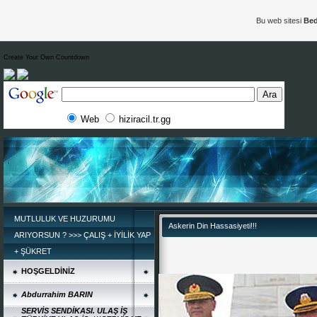
Bu web sitesi
Bed
*
Create Your Own Countdown
Web
hiziracil.tr.gg
MUTLULUK VE HUZURUMU
Askerin Din Hassasiyeti!!!
ARIYORSUN ? >>> ÇALIŞ + İYİLİK YAP
+ ŞÜKRET
HOŞGELDİNİZ
Abdurrahim BARIN
SERVİS SENDİKASI. ULAŞ İŞ