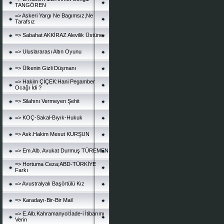
TANGÖREN
=> Askeri Yargı Ne Bagımsız,Ne
Tarafsız
=> Sabahat AKKİRAZ Alevilik Üstüne
=> Uluslararası Altın Oyunu
=> Ülkenin Gizli Düşmanı
=> Hakim ÇİÇEK:Hani Pegamber
Ocağı İdi ?
=> Silahını Vermeyen Şehit
=> KOÇ-Sakal-Bıyık-Hukuk
=> Ask.Hakim Mesut KURŞUN
=> Em.Alb. Avukat Durmuş TÜREMEN
=> Hortuma Ceza;ABD-TÜRKİYE
Farkı
=> Avustralyalı Başörtülü Kız
=> Karadayı-Bir-Bir Mail
=> E.Alb.Kahramanyol:İade-i İtibarımı
Verin