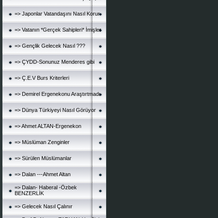
=> Japonlar Vatandaşını Nasıl Korur
=> Vatanın *Gerçek Sahipleri* İmişler
=> Gençlik Gelecek Nasıl ???
=> ÇYDD-Sonunuz Menderes gibi
=> Ç.E.V Burs Kriterleri
=> Demirel Ergenekonu Araştırtmadı
=> Dünya Türkiyeyi Nasıl Görüyor
=> Ahmet ALTAN-Ergenekon
=> Müslüman Zenginler
=> Sürülen Müslümanlar
=> Dalan ---Ahmet Altan
=> Dalan- Haberal -Özbek
BENZERLİK
=> Gelecek Nasıl Çalınır