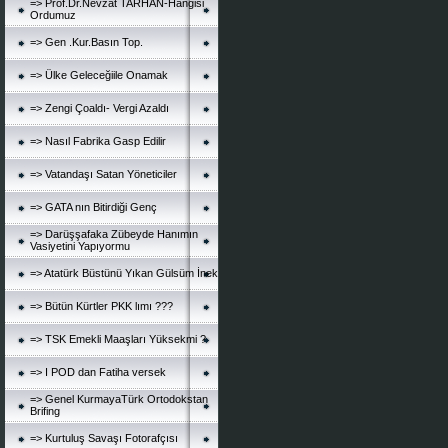
=> Prof.Dr.Nevzat TARHAN-Hanğisi
Ordumuz
=> Gen .Kur.Basın Top.
=> Ülke Geleceğiile Onamak
=> Zengi Çoaldı- Vergi Azaldı
=> Nasıl Fabrika Gasp Edilir
=> Vatandaşı Satan Yöneticiler
=> GATA nın Bitirdiği Genç
=> Darüşşafaka Zübeyde Hanımın
Vasiyetini Yapıyormu
=> Atatürk Büstünü Yıkan Gülsüm İnek
=> Bütün Kürtler PKK lımı ???
=> TSK Emekli Maaşları Yüksekmi ?
=> I POD dan Fatiha versek
=> Genel KurmayaTürk Ortodokstan
Brifing
=> Kurtuluş Savaşı Fotorafçısı