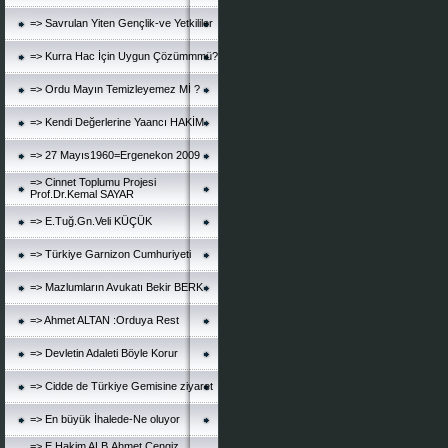
=> Savrulan Yiten Gençlik-ve Yetkililer
=> Kurra Hac İçin Uygun Çözümmmü?
=> Ordu Mayın Temizleyemez Mİ ?
=> Kendi Değerlerine Yaancı HAKİM
=> 27 Mayıs1960=Ergenekon 2009
=> Cinnet Toplumu Projesi
Prof.Dr.Kemal SAYAR
=> E.Tuğ.Gn.Veli KÜÇÜK
=> Türkiye Garnizon Cumhuriyeti
=> Mazlumların Avukatı Bekir BERK
=> Ahmet ALTAN :Orduya Rest
=> Devletin Adaleti Böyle Korur
=> Cidde de Türkiye Gemisine ziyaret
=> En büyük İhalede-Ne oluyor
=> E.Hakim ALB.Ahmet Cengiz