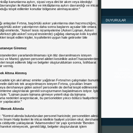
kılâp kanunlarına aykırı, siyasi veya dini bir akım veya ideolojiyi
davranışları ile Atatürk ilke ve inkılâplarına aykırı davrandığı ve irticai
unduğu tespit edilenler konutlar bölgesine alınmayacaktır."
DUYURULAR
anlaşılan Fırtına, başörtülü asker yakınlarına olan hazımsızlığını,
başörtülü asker yakınlarının daha sonra başlarını açsalar bile onlara
ği emirlerde, "Askerî tesis nizamiyelerine (Askeri Lojman, Askeri
erkezi gibi askerî sosyal tesislerde) çağdaş olamayan kılık kıyafet
ri tespit edilen kişiler, kıyafetlerini uygun hale getirseler bile
Hastaneye Giremez
astanelerden yararlandırılmaması için titiz davranılmasını isteyen
sü ve Manto) giyinen personel aileleri kesinlikle askerî hastanelerden
SİZDEN ,
leri tespit edilerek bilgi ve belgeler oluşturulduktan sonra, İstihbarat
İYİLERDİR.
mir vermiş.
PAYLAŞTIKÇA 
--------------
k Altına Alınmış
------
cadele için akıl almaz emirler yağdıran Fırtına'nın çalışmaları bununla
elin dahi tek tek araştırılmasını isteyen Fırtına, çocukları İmam
 veya dershaneye giden askerî personelin de derhal tespit edilmesinin
rimlerine ulaştırılarak gerekli soruşturmanın başlatılmasını istiyor. İşte
öyle: "Lojman puanı lojmana girmeye yeterli olup da lojmana
a nedenleri araştırılacak, bu personelden yıkıcı-bölücü faaliyetlere
er yapılacaktır."
a Mercek Altında
r: "Kontrol altında bulundurulan personel haricinde; personelden ailesi
 İmam Hatip liseleri ile irticai nitelikte faaliyet yürüten okul, dershane
ya ciddiyetle yaklaşılarak 'Adamsendeci' bir yapı içerisinde 'Benden
hareket etmeyecek, gerekli bilgi, belgeler oluşturularak işlem