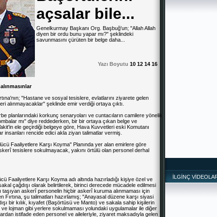
açsalar bile...
Genelkurmay Başkanı Org. Başbuğ'un; "Allah Allah
diyen bir ordu bunu yapar mı?" şeklindeki
*
savunmasını çürüten bir belge daha...
Yazı Boyutu
10
12
14
16
*
 alınmasınlar
ına'nın; "Hastane ve sosyal tesislere, evlatlarını ziyarete gelen
içeri alınmayacaklar" şeklinde emir verdiği ortaya çıktı.
e planlarındaki korkunç senaryoları ve cuntacıların camilere yönelik
bombalar mı" diye reddederken, bir bir ortaya çıkan belge ve
 Vakit'in ele geçirdiği belgeye göre, Hava Kuvvetleri eski Komutanı
 insanları rencide edici akla ziyan talimatlar vermiş.
ölücü Faaliyetlere Karşı Koyma" Planında yer alan emirlere göre
skerî tesislere sokulmayacak, yakını örtülü olan personel derhal
İLGİNÇ VİDEOLA
cü Faaliyetlere Karşı Koyma adı altında hazırladığı kişiye özel ve
 sakal çağdışı olarak belirtilerek, birinci derecede mücadele edilmesi
ı taşıyan askerî personelin hiçbir askerî kuruma alınmaması için
en Fırtına, şu talimatları hazırlamış; "Anayasal düzene karşı siyasi
şı bir kılık, kıyafet (Başörtüsü ve Manto) ve sakala sahip kişilerin
is ve lojman gibi yerlere sokulmaması yolundaki uygulamalar ile diğer
tlardan istifade eden personel ve aileleriyle, ziyaret maksadıyla gelen