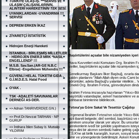
TÜRKİYE ULAŞ-İŞ. ***SERVİS VE
ULAŞIM ÇALIŞANLARININ,
ALINTERİ HAREKETİNİN TEK SESİ.
UYANIKLARDAN -UYANDIRMA !!!
SERVİSİ
DEPREM ERKEN İKAZ
ZİYARETÇİ İSTATİSTİK
Hidrojen Enerji Hareketi
İSTANBUL- BİRLEŞMİŞ MİLLETLER
Başörtülerini açsalar bile nizamiyeden içeri
- HİDROJEN ENERJİ MRK *NASIL
ENGELLENDİ* !!!
Hava Kuvvetleri eski Komutanı Org. İbrahim Fırt
M.S.B. Sav.San.(AR-GE N.B.C
siviller, başörtülerini açsalar bile nizamiyeden 
Elbise) -Engellenen Mühendis !!!
Genelkurmay Başkanı İlker Başbuğ, ısrarla darb
GÜVENLİ HELAL TÜKETM GIDA .
saldırı planlarını "Allah Allah diyen ordu Cami 
G.İ.M.D.E.S. Halal Food
görüntüler, adeta Başbuğ'u yalanlar nitelikte...
Emekli Org. İbrahim Fırtına, görevdeyken dindar
OYAK .
İbrahim Fırtına imzasıyla hazırlanan "Yıkıcı-B
TSK -ADALETİ SAVUNANLAR
başörtülü vatandaşlar, askerî hastanelere ve a
DERNEĞİ AS-DER.
istihbarat birimlerine bildirilecek.
Fırtına'ya Göre Sakal Ve Tesettür Çağdışı
=> Adnan TANRIVERDİ(E.GN.)
Orgeneral İbrahim Fırtına'nın sözde Yıkıcı-Bölü
=> Prof.Dr.Nevzat TARHAN - NP
gizli ibareli belgede; dinî sembol, başörtüsü ve
GURUP
gereken unsurlar olarak yer alıyor. Bu unsurlar
gerekenlerin ivedî bir şekilde yapılmasını istey
=> İntihara İtilen Subay b. Muttalip
veya dini bir akımın sembolü haline gelmiş çağdı
YILDIRIM
T.S.K'ne ait birlik karargâh, kurum, sosyal tes
emir ve yönergelerde belirtilmiştir. Askeri Konu