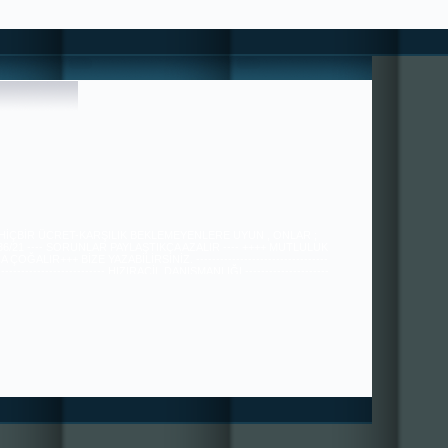
 HİÇBİR ÜCRET-KARŞILIK BEKLEMEYENLERE UYUN , ONLAR ;
 36/21 ---- SORUNLAR PAYLAŞTIKÇA AZALIR ---- ++++ MUTLULUK
ÇOĞALIR+++ BİZE YAZABİLİRSİNİZ. ---------------------------------
---------------------------- HIZIRACİL DANIŞMANLIĞI ---------------------
------------------------------------------------ tugra113@gmail.com
SAYGILARIMIZLA.