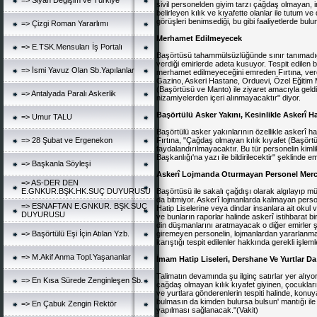
=> Siyah Değişim ve Türkiye
sivil personelden giyim tarzı çağdaş olmayan, in
belirleyen kılık ve kıyafette olanlar ile tutum ve 
görüşleri benimsediği, bu gibi faaliyetlerde bul
=> Çizgi Roman Yararlımı
Merhamet Edilmeyecek
=> E.TSK.Mensuları İş Portalı
Başörtüsü tahammülsüzlüğünde sınır tanımadığı 
verdiği emirlerde adeta kusuyor. Tespit edilen 
=> İsmi Yavuz Olan Sb.Yapılanlar
merhamet edilmeyeceğini emreden Fırtına, verdi
Gazino, Askeri Hastane, Orduevi, Özel Eğitim M
(Başörtüsü ve Manto) ile ziyaret amacıyla geldikle
=> Antalyada Paralı Askerlik
nizamiyelerden içeri alınmayacaktır" diyor.
Başörtülü Asker Yakını, Kesinlikle Askerî 
=> Umur TALU
Başörtülü asker yakınlarının özellikle askerî h
=> 28 Şubat ve Ergenekon
Fırtına, "Çağdaş olmayan kılık kıyafet (Başörtü
faydalandırılmayacaktır. Bu tür personelin kimlik
Başkanlığı'na yazı ile bildirilecektir" şeklinde e
=> Başkanla Söyleşi
Askerî Lojmanda Oturmayan Personel Merce
=> AS-DER DEN
E.GNKUR.BŞK.HK.SUÇ DUYURUSU
Başörtüsü ile sakalı çağdışı olarak algılayıp mü
da bitmiyor. Askerî lojmanlarda kalmayan person
=> ESNAFTAN E.GNKUR. BŞK.SUÇ
Hatip Liselerine veya dindar insanlara ait okul
DUYURUSU
ve bunların raporlar halinde askerî istihbarat bi
din düşmanlarını aratmayacak o diğer emirler ş
=> Başörtülü Eşi İçin Atılan Yzb.
giremeyen personelin, lojmanlardan yararlanmam
karıştığı tespit edilenler hakkında gerekli işleml
=> M.Akif Anma Topl.Yaşananlar
İmam Hatip Liseleri, Dershane Ve Yurtlar D
Talimatın devamında şu ilginç satırlar yer alıyo
=> En Kısa Sürede Zenginleşen Sb.
çağdaş olmayan kılık kıyafet giyinen, çocuklarını
ve yurtlara gönderenlerin tespiti halinde, konu
bulmasın da kimden bulursa bulsun' mantığı ile 
=> En Çabuk Zengin Rektör
yapılması sağlanacak."(Vakit)