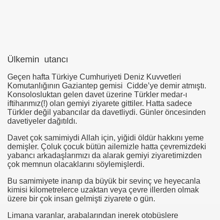
se) -Engellenen Mühendis !!!
İ.M.D.E.S. Halal Food
Ülkemin utancı
Geçen hafta Türkiye Cumhuriyeti Deniz Kuvvetleri
RNEĞİ AS-DER.
Komutanlığının Gaziantep gemisi Cidde’ye demir atmıştı.
Konsolosluktan gelen davet üzerine Türkler medar-ı
iftiharımız(!) olan gemiyi ziyarete gittiler. Hatta sadece
Türkler değil yabancılar da davetliydi. Günler öncesinden
davetiyeler dağıtıldı.
 GURUP
Davet çok samimiydi Allah için, yiğidi öldür hakkını yeme
p YILDIRIM
demişler. Çoluk çocuk bütün ailemizle hatta çevremizdeki
yabancı arkadaşlarımızı da alarak gemiyi ziyaretimizden
çok memnun olacaklarını söylemişlerdi.
Bu samimiyete inanıp da büyük bir sevinç ve heyecanla
kimisi kilometrelerce uzaktan veya çevre illerden olmak
üzere bir çok insan gelmişti ziyarete o gün.
Limana varanlar, arabalarından inerek otobüslere