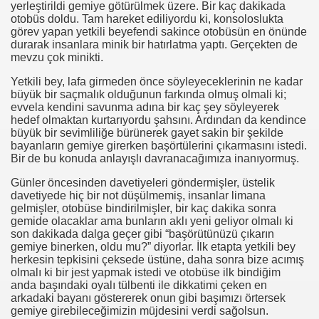
yerleştirildi gemiye götürülmek üzere. Bir kaç dakikada
otobüs doldu. Tam hareket ediliyordu ki, konsoloslukta
görev yapan yetkili beyefendi sakince otobüsün en önünde
durarak insanlara minik bir hatırlatma yaptı. Gerçekten de
mevzu çok minikti.
Yetkili bey, lafa girmeden önce söyleyeceklerinin ne kadar
büyük bir saçmalık olduğunun farkında olmuş olmali ki;
evvela kendini savunma adına bir kaç şey söyleyerek
hedef olmaktan kurtarıyordu şahsını. Ardından da kendince
büyük bir sevimliliğe bürünerek gayet sakin bir şekilde
bayanların gemiye girerken başörtülerini çıkarmasını istedi.
Bir de bu konuda anlayışlı davranacağımıza inanıyormuş.
.HK.SUÇ DUYURUSU
Günler öncesinden davetiyeleri göndermişler, üstelik
SUÇ DUYURUSU
davetiyede hiç bir not düşülmemiş, insanlar limana
gelmişler, otobüse bindirilmişler, bir kaç dakika sonra
gemide olacaklar ama bunların aklı yeni geliyor olmalı ki
son dakikada dalga geçer gibi “başörütünüzü çıkarın
gemiye binerken, oldu mu?” diyorlar. İlk etapta yetkili bey
herkesin tepkisini çeksede üstüne, daha sonra bize acımış
olmalı ki bir jest yapmak istedi ve otobüse ilk bindiğim
b.
anda başındaki oyalı tülbenti ile dikkatimi çeken en
arkadaki bayanı göstererek onun gibi başımızı örtersek
gemiye girebileceğimizin müjdesini verdi sağolsun.