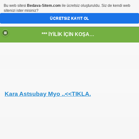
Bu web sitesi
Bedava-Sitem.com
ile ücretsiz oluşturuldu. Siz de kendi web
sitenizi ister misiniz?
ÜCRETSIZ KAYIT OL
*** İYİLİK İÇİN KOŞANLARIN YERİ***
RKİYE ULAŞ-İŞ. ***SERVİS VE ULAŞIM ÇALIŞANLARININ, 
 SERVİSİ
Kara Astsubay Myo
..<<TIKLA.
R - HİDROJEN ENERJİ MRK *NASIL ENGELLENDİ* !!!