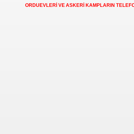
ORDUEVLERİ VE ASKERİ KAMPLARIN TELEF
se) -Engellenen Mühendis !!!
İ.M.D.E.S. Halal Food
RNEĞİ AS-DER.
 GURUP
p YILDIRIM