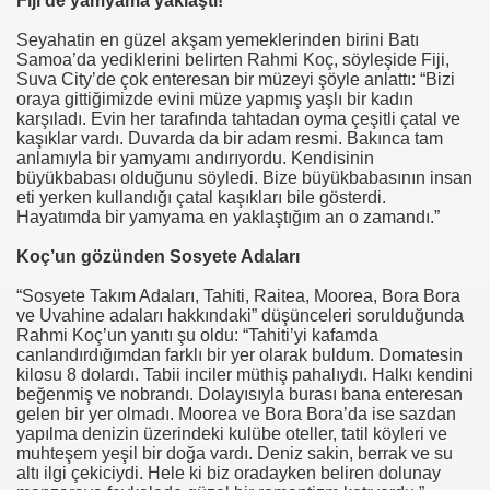
Fiji’de yamyama yaklaştı!
Seyahatin en güzel akşam yemeklerinden birini Batı
Samoa’da yediklerini belirten Rahmi Koç, söyleşide Fiji,
Suva City’de çok enteresan bir müzeyi şöyle anlattı: “Bizi
oraya gittiğimizde evini müze yapmış yaşlı bir kadın
karşıladı. Evin her tarafında tahtadan oyma çeşitli çatal ve
kaşıklar vardı. Duvarda da bir adam resmi. Bakınca tam
Vasiyetini Yapıyormu
anlamıyla bir yamyamı andırıyordu. Kendisinin
büyükbabası olduğunu söyledi. Bize büyükbabasının insan
 İnek
eti yerken kullandığı çatal kaşıkları bile gösterdi.
Hayatımda bir yamyama en yaklaştığım an o zamandı.”
Koç’un gözünden Sosyete Adaları
 ?
“Sosyete Takım Adaları, Tahiti, Raitea, Moorea, Bora Bora
ve Uvahine adaları hakkındaki” düşünceleri sorulduğunda
Rahmi Koç’un yanıtı şu oldu: “Tahiti’yi kafamda
canlandırdığımdan farklı bir yer olarak buldum. Domatesin
kilosu 8 dolardı. Tabii inciler müthiş pahalıydı. Halkı kendini
n Brifing
beğenmiş ve nobrandı. Dolayısıyla burası bana enteresan
gelen bir yer olmadı. Moorea ve Bora Bora’da ise sazdan
yapılma denizin üzerindeki kulübe oteller, tatil köyleri ve
muhteşem yeşil bir doğa vardı. Deniz sakin, berrak ve su
iler
altı ilgi çekiciydi. Hele ki biz oradayken beliren dolunay