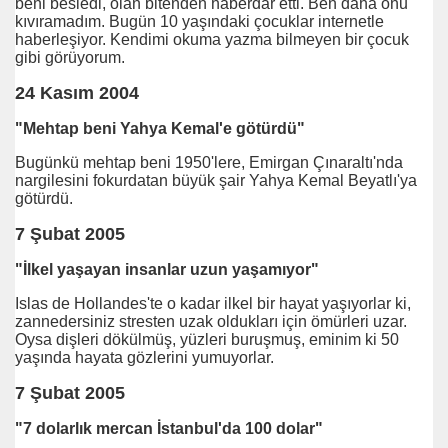
beni besledi, olan bitenden haberdar etti. Ben daha onu
kıvıramadım. Bugün 10 yaşındaki çocuklar internetle
haberleşiyor. Kendimi okuma yazma bilmeyen bir çocuk
gibi görüyorum.
24 Kasım 2004
"Mehtap beni Yahya Kemal'e götürdü"
Bugünkü mehtap beni 1950'lere, Emirgan Çınaraltı'nda
nargilesini fokurdatan büyük şair Yahya Kemal Beyatlı'ya
götürdü.
7 Şubat 2005
"İlkel yaşayan insanlar uzun yaşamıyor"
Islas de Hollandes'te o kadar ilkel bir hayat yaşıyorlar ki,
zannedersiniz stresten uzak oldukları için ömürleri uzar.
Oysa dişleri dökülmüş, yüzleri buruşmuş, eminim ki 50
yor
yaşında hayata gözlerini yumuyorlar.
7 Şubat 2005
um !
"7 dolarlık mercan İstanbul'da 100 dolar"