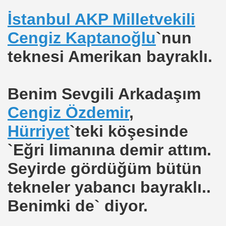
EMEN
İstanbul AKP Milletvekili
arkı
Cengiz Kaptanoğlu
`nun
teknesi Amerikan bayraklı.
Benim Sevgili Arkadaşım
ımı Verin
Cengiz Özdemir
,
 ?
Hürriyet
`teki köşesinde
bilecekmi?
`Eğri limanına demir attım.
zi
Seyirde gördüğüm bütün
tekneler yabancı bayraklı..
Benimki de` diyor.