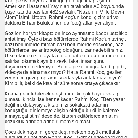
Koç, gezisi boyunca tuttuğu günlüğü kitaplaştırdı.
Amerikan Hastanesi Yayınları tarafından A3 boyutunda
kuşe kağıda basılan 482 sayfalık "Nazenin IV ile Devr-i
Âlem" isimli kitapta, Rahmi Koç'un kendi çizimleri ve
doktoru Erhan Bulutcu'nun da fotoğrafları yer alıyor.
rof Dr Övgün Ahmet ERCAN
Gezilen her yer kitapta en ince ayrıntısına kadar ustalıkla
anlatılmış. Öyleki bazı bölümlerde Rahmi Koç'un tarihçi,
 Asker
bazı bölümlerde mimar, bazı bölümlerde sosyolog, bazı
bölümlerde ise antropolog olduğunu zannedebilirsiniz.
Ülke ekonomisini ayakta tutan patronlardan birinden bu
satırları okumak ayrı bir zevk; fakat insan şunu
düşünmeden edemiyor: Bunca gezi, fotoğraflandığı gibi,
videoya da alınamaz mıydı? Hatta Rahmi Koç, gezilen
yerleri bir gezi programcısı edasıyla anlatamaz mıydı?
Kim bilir, belki de kısa bir süre sonra ortaya çıkacaktır.
Kitaba getirilebilecek eleştirinin ilki, çok büyük ve ağır
olması. İkincisi ise her ne kadar Rahmi Koç, "Ben yazar
değilim, dolayısıyla kitabımızı sokaktaki adamın
konuştuğu, dinlemeye alışkın olduğu bir dille kaleme
almaya çalıştım" dese de, kitabın editörlerce anlatım
bozukluklarından arındırılmamış olması.
Çocukluk hayalini gerçekleştirmekten büyük mutluluk
duyduğunu belirten Rahmi Koç, "Gerek ilerleyen teknoloji