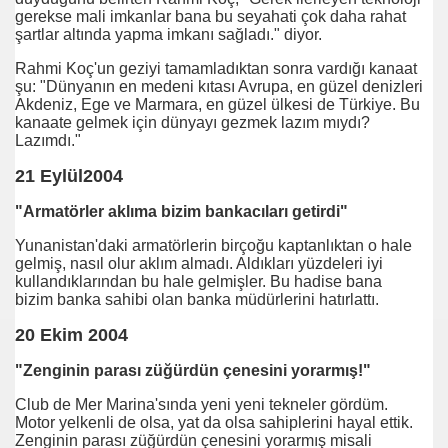
gerekse mali imkanlar bana bu seyahati çok daha rahat
r Kullanıldı
şartlar altında yapma imkanı sağladı." diyor.
armı,Yokmu
Rahmi Koç'un geziyi tamamladıktan sonra vardığı kanaat
şu: "Dünyanın en medeni kıtası Avrupa, en güzel denizleri
Akdeniz, Ege ve Marmara, en güzel ülkesi de Türkiye. Bu
kanaate gelmek için dünyayı gezmek lazım mıydı?
Lazımdı."
21 Eylül2004
"Armatörler aklıma bizim bankacıları getirdi"
Yunanistan'daki armatörlerin birçoğu kaptanlıktan o hale
gelmiş, nasıl olur aklım almadı. Aldıkları yüzdeleri iyi
kullandıklarından bu hale gelmişler. Bu hadise bana
bizim banka sahibi olan banka müdürlerini hatırlattı.
20 Ekim 2004
ler neler
"Zenginin parası züğürdün çenesini yorarmış!"
Club de Mer Marina'sında yeni yeni tekneler gördüm.
Motor yelkenli de olsa, yat da olsa sahiplerini hayal ettik.
Zenginin parası züğürdün çenesini yorarmış misali