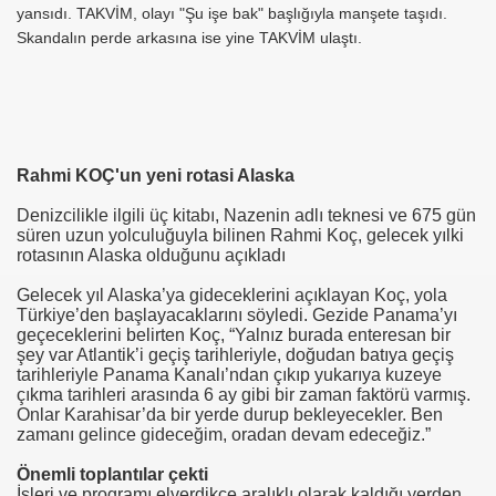
yansıdı. TAKVİM, olayı "Şu işe bak" başlığıyla manşete taşıdı.
Skandalın perde arkasına ise yine TAKVİM ulaştı.
K ya Burs
ılan
Rahmi KOÇ'un yeni rotasi Alaska
ur
Denizcilikle ilgili üç kitabı, Nazenin adlı teknesi ve 675 gün
süren uzun yolculuğuyla bilinen Rahmi Koç, gelecek yılki
ler
rotasının Alaska olduğunu açıkladı
Gelecek yıl Alaska’ya gideceklerini açıklayan Koç, yola
Türkiye’den başlayacaklarını söyledi. Gezide Panama’yı
geçeceklerini belirten Koç, “Yalnız burada enteresan bir
şey var Atlantik’i geçiş tarihleriyle, doğudan batıya geçiş
tarihleriyle Panama Kanalı’ndan çıkıp yukarıya kuzeye
çıkma tarihleri arasında 6 ay gibi bir zaman faktörü varmış.
Onlar Karahisar’da bir yerde durup bekleyecekler. Ben
zamanı gelince gideceğim, oradan devam edeceğiz.”
adı
Önemli toplantılar çekti
İşleri ve programı elverdikçe aralıklı olarak kaldığı yerden