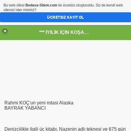
Bu web sitesi
Bedava-Sitem.com
ile ücretsiz oluşturuldu. Siz de kendi web
sitenizi ister misiniz?
ÜCRETSIZ KAYIT OL
*** İYİLİK İÇİN KOŞANLARIN YERİ***
RKİYE ULAŞ-İŞ. ***SERVİS VE ULAŞIM ÇALIŞANLARININ, 
 SERVİSİ
Rahmi KOÇ'un yeni rotasi Alaska
BAYRAK YABANCI
Denizcilikle ilgili üç kitabı, Nazenin adlı teknesi ve 675 gün
R - HİDROJEN ENERJİ MRK *NASIL ENGELLENDİ* !!!