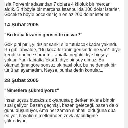
Isla Porvenir adasından 7 dolara 4 kiloluk bir mercan
aldık. Sırf böyle bir mercana İstanbul'da 100 dolar isterler.
Göcek'te böyle böcekler için en az 200 dolar isterler.
14 Şubat 2005
"Bu koca fezanın gerisinde ne var?"
Gök pırıl pırıl, yıldızlar sanki elle tutulacak kadar yakındı.
Bu gibi ahvalde, "Bu koca fezanın gerisinde ne var?" diye
kendi kendime sorarım. Tabiatta negatif diye bir şey
t
yoktur. Yani tabiatta 'eksi 1' diye bir şey olmaz. Bu
olamadığına göre sonsuzluk nasıl olur, bu ne demek bir
türlü anlayamadım. Neyse, bunlar derin konular...
28 Şubat 2005
"Nimetlere şükrediyoruz"
r
İnsan uçsuz bucaksız okyanusta giderken aklına binbir
sual geliyor. Bazen geçmişi, bazen geleceği, bazen de o
günü düşünüyor. Ama her zaman sıhhatli olduğuna dua
ediyor, hayatın nimetlerinden zevk alabildiğine
şükrediyor.