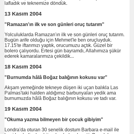
lafladık ve teknemize döndük.
13 Kasım 2004
"Ramazan'ın ilk ve son günleri oruç tutarım"
Yolculuklarda Ramazan'ın ilk ve son günleri oruç tutarım.
eyli
Bugün arife olduğu için Mehmet'le ben oruçluyduk.
17.15'te iftarımızı yaptık, orucumuzu açtık. Güzel bir
bolero çalıyordu. Ertesi gün bayramdı, Allahımıza şükür
ederek kamaralarımıza çekildik...
18 Kasım 2004
"Burnumda hâlâ Boğaz balığının kokusu var"
ya Mesajı
Akşam yemeğinde tekneye düşen iki uçan balıkla Las
Palmas'taki halden aldığımız barbunyaları yedik ama
burnumuzda hâlâ Boğaz balığının kokusu ve tadı var.
19 Kasım 2004
cusun dediler
"Okuma yazma bilmeyen bir çocuk gibiyim"
Londra'da oturan 30 senelik dostum Barbara e-mail ile