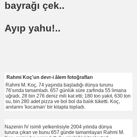
bayrağı çek..
kleri
Ayıp yahu!..
Rahmi Koç'un devr-i âlem fotoğrafları
Rahmi M. Koç, 74 yaşında başladığı dünya turunu
tıyor
76'sında tamamladı. 657 günlük süre zarfında 55 limana
uğradı, 28 bin 276 deniz mili kat etti; 180 ton yakıt, 630 ton
su, bin 280 adet pizza ve bol bol da balık tüketti. Koç,
anılarını 'kocaman' bir kitapta topladı.
Nazenin IV isimli yelkenlisiyle 2004 yılında dünya
turuna çıkan ve bunu 657 günde tamamlayan Rahmi M.
ar