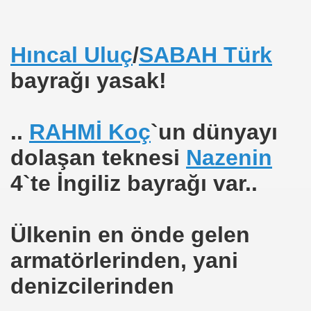
Hıncal Uluç
/
SABAH Türk
TANGÖREN
bayrağı yasak!
rafsız
üne
..
RAHMİ Koç
`un dünyayı
dolaşan teknesi
Nazenin
4`te İngiliz bayrağı var..
ağı İdi ?
Ülkenin en önde gelen
armatörlerinden, yani
denizcilerinden