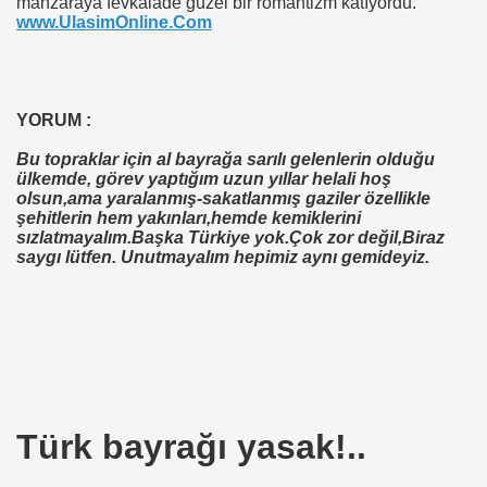
manzaraya fevkalade güzel bir romantizm katıyordu.”
www.UlasimOnline.Com
mmü?
İM
YORUM :
Bu topraklar için al bayrağa sarılı gelenlerin olduğu
ülkemde, görev yaptığım uzun yıllar helali hoş
olsun,ama yaralanmış-sakatlanmış gaziler özellikle
Dr.Kemal SAYAR
şehitlerin hem yakınları,hemde kemiklerini
sızlatmayalım.Başka Türkiye yok.Çok zor değil,Biraz
saygı lütfen. Unutmayalım hepimiz aynı gemideyiz.
RK
Türk bayrağı yasak!..
ret