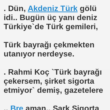
. Dün,
Akdeniz Türk
gölü
idi.. Bugün üç yanı deniz
ancı bayraklı Tekneler
Türkiye`de Türk gemileri,
ak
Türk bayrağı çekmekten
avun
utanıyor nerdeyse.
. Rahmi Koç `Türk bayrağı
çekersem, şirket sigorta
etmiyor` demiş, gazetelere
rları
..
Bre
aman.. Şark Sigorta