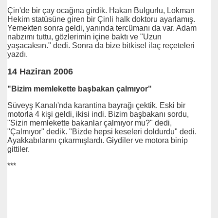
Çin'de bir çay ocağına girdik. Hakan Bulgurlu, Lokman
şan Bir Asker. Jitem Varmı-Yokmu?
Hekim statüsüne giren bir Çinli halk doktoru ayarlamış.
Yemekten sonra geldi, yanında tercümanı da var. Adam
küsü.
nabzımı tuttu, gözlerimin içine baktı ve "Uzun
yaşacaksın." dedi. Sonra da bize bitkisel ilaç reçeteleri
yazdı.
14 Haziran 2006
"Bizim memlekette başbakan çalmıyor"
Süveyş Kanalı'nda karantina bayrağı çektik. Eski bir
motorla 4 kişi geldi, ikisi indi. Bizim başbakanı sordu,
EPKİSİ
"Sizin memlekette bakanlar çalmıyor mu?" dedi,
"Çalmıyor" dedik. "Bizde hepsi keseleri doldurdu" dedi.
Ayakkabılarını çıkarmışlardı. Giydiler ve motora binip
gittiler.
***
imi ?
?