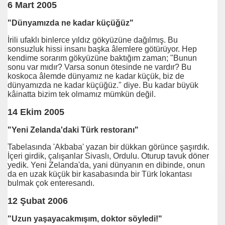
6 Mart 2005
"Dünyamızda ne kadar küçüğüz"
Em.Ask Aydın ATAÇ
İrili ufaklı binlerce yıldız gökyüzüne dağılmış. Bu
sonsuzluk hissi insanı başka âlemlere götürüyor. Hep
kendime sorarım gökyüzüne baktığım zaman; "Bunun
sonu var mıdır? Varsa sonun ötesinde ne vardır? Bu
koskoca âlemde dünyamız ne kadar küçük, biz de
dünyamızda ne kadar küçüğüz." diye. Bu kadar büyük
kâinatta bizim tek olmamız mümkün değil.
14 Ekim 2005
"Yeni Zelanda'daki Türk restoranı"
Tabelasında 'Akbaba' yazan bir dükkan görünce şaşırdık.
ı
İçeri girdik, çalışanlar Sivaslı, Ordulu. Oturup tavuk döner
yedik. Yeni Zelanda'da, yani dünyanın en dibinde, onun
da en uzak küçük bir kasabasında bir Türk lokantası
bulmak çok enteresandı.
Ergun BABAHAN
12 Şubat 2006
k dan Yanamı?
"Uzun yaşayacakmışım, doktor söyledi!"