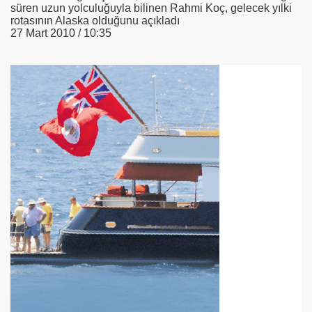
süren uzun yolculuğuyla bilinen Rahmi Koç, gelecek yılki
rotasının Alaska olduğunu açıkladı
se) -Engellenen Mühendis !!!
27 Mart 2010 / 10:35
İ.M.D.E.S. Halal Food
RNEĞİ AS-DER.
 GURUP
p YILDIRIM