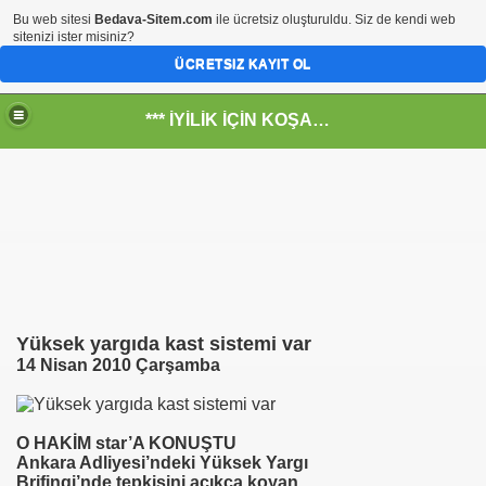
Bu web sitesi
Bedava-Sitem.com
ile ücretsiz oluşturuldu. Siz de kendi web
sitenizi ister misiniz?
ÜCRETSIZ KAYIT OL
*** İYİLİK İÇİN KOŞANLARIN YERİ***
RKİYE ULAŞ-İŞ. ***SERVİS VE ULAŞIM ÇALIŞANLARININ, 
 SERVİSİ
Yüksek yargıda kast sistemi var
14 Nisan 2010 Çarşamba
O HAKİM star’A KONUŞTU
Ankara Adliyesi’ndeki Yüksek Yargı
Brifingi’nde tepkisini açıkça koyan
R - HİDROJEN ENERJİ MRK *NASIL ENGELLENDİ* !!!