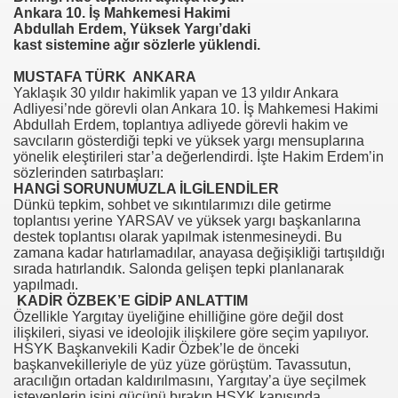
Ankara 10. İş Mahkemesi Hakimi
Abdullah Erdem, Yüksek Yargı’daki
se) -Engellenen Mühendis !!!
kast sistemine ağır sözlerle yüklendi.
İ.M.D.E.S. Halal Food
MUSTAFA TÜRK ANKARA
Yaklaşık 30 yıldır hakimlik yapan ve 13 yıldır Ankara
Adliyesi’nde görevli olan Ankara 10. İş Mahkemesi Hakimi
Abdullah Erdem, toplantıya adliyede görevli hakim ve
savcıların gösterdiği tepki ve yüksek yargı mensuplarına
RNEĞİ AS-DER.
yönelik eleştirileri star’a değerlendirdi. İşte Hakim Erdem’in
sözlerinden satırbaşları:
HANGİ SORUNUMUZLA İLGİLENDİLER
Dünkü tepkim, sohbet ve sıkıntılarımızı dile getirme
toplantısı yerine YARSAV ve yüksek yargı başkanlarına
 GURUP
destek toplantısı olarak yapılmak istenmesineydi. Bu
zamana kadar hatırlamadılar, anayasa değişikliği tartışıldığı
p YILDIRIM
sırada hatırlandık. Salonda gelişen tepki planlanarak
yapılmadı.
KADİR ÖZBEK’E GİDİP ANLATTIM
Özellikle Yargıtay üyeliğine ehilliğine göre değil dost
ilişkileri, siyasi ve ideolojik ilişkilere göre seçim yapılıyor.
HSYK Başkanvekili Kadir Özbek’le de önceki
başkanvekilleriyle de yüz yüze görüştüm. Tavassutun,
aracılığın ortadan kaldırılmasını, Yargıtay’a üye seçilmek
isteyenlerin işini gücünü bırakıp HSYK kapısında