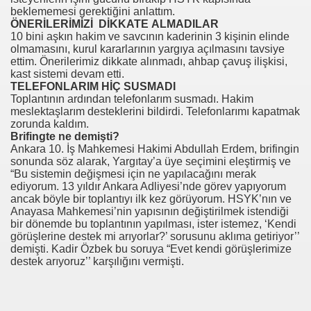
beklememesi gerektiğini anlattım.
ÖNERİLERİMİZİ DİKKATE ALMADILAR
10 bini aşkın hakim ve savcının kaderinin 3 kişinin elinde
olmamasını, kurul kararlarının yargıya açılmasını tavsiye
ettim. Önerilerimiz dikkate alınmadı, ahbap çavuş ilişkisi,
kast sistemi devam etti.
TELEFONLARIM HİÇ SUSMADI
Toplantının ardından telefonlarım susmadı. Hakim
meslektaşlarım desteklerini bildirdi. Telefonlarımı kapatmak
zorunda kaldım.
Brifingte ne demişti?
Ankara 10. İş Mahkemesi Hakimi Abdullah Erdem, brifingin
.HK.SUÇ DUYURUSU
sonunda söz alarak, Yargıtay’a üye seçimini eleştirmiş ve
“Bu sistemin değişmesi için ne yapılacağını merak
ediyorum. 13 yıldır Ankara Adliyesi’nde görev yapıyorum
SUÇ DUYURUSU
ancak böyle bir toplantıyı ilk kez görüyorum. HSYK’nın ve
Anayasa Mahkemesi’nin yapısının değiştirilmek istendiği
bir dönemde bu toplantının yapılması, ister istemez, ‘Kendi
görüşlerine destek mi arıyorlar?’ sorusunu aklıma getiriyor’’
demişti. Kadir Özbek bu soruya “Evet kendi görüşlerimize
destek arıyoruz’’ karşılığını vermişti.
b.