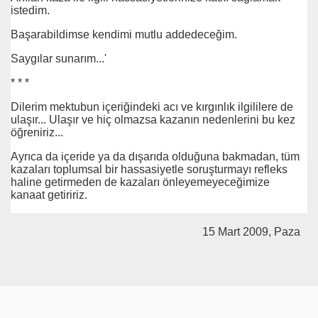
istedim.
Başarabildimse kendimi mutlu addedeceğim.
Saygılar sunarım...'
* * *
Vasiyetini Yapıyormu
Dilerim mektubun içeriğindeki acı ve kırgınlık ilgililere de
ulaşır... Ulaşır ve hiç olmazsa kazanın nedenlerini bu kez
 İnek
öğreniriz...
Ayrıca da içeride ya da dışarıda olduğuna bakmadan, tüm
kazaları toplumsal bir hassasiyetle soruşturmayı refleks
haline getirmeden de kazaları önleyemeyeceğimize
 ?
kanaat getiririz.
15 Mart 2009, Paza
n Brifing
iler