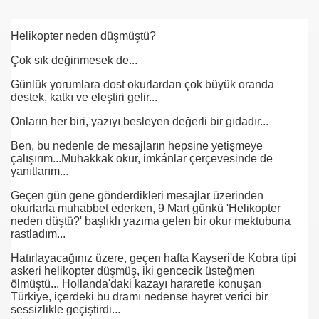
se) -Engellenen Mühendis !!!
Helikopter neden düşmüştü?
İ.M.D.E.S. Halal Food
Çok sık değinmesek de...
Günlük yorumlara dost okurlardan çok büyük oranda
destek, katkı ve eleştiri gelir...
RNEĞİ AS-DER.
Onların her biri, yazıyı besleyen değerli bir gıdadır...
Ben, bu nedenle de mesajların hepsine yetişmeye
çalışırım...Muhakkak okur, imkánlar çerçevesinde de
yanıtlarım...
 GURUP
Geçen gün gene gönderdikleri mesajlar üzerinden
okurlarla muhabbet ederken, 9 Mart günkü 'Helikopter
p YILDIRIM
neden düştü?' başlıklı yazıma gelen bir okur mektubuna
rastladım...
Hatırlayacağınız üzere, geçen hafta Kayseri'de Kobra tipi
askeri helikopter düşmüş, iki gencecik üsteğmen
ölmüştü... Hollanda'daki kazayı hararetle konuşan
Türkiye, içerdeki bu dramı nedense hayret verici bir
sessizlikle geçiştirdi...