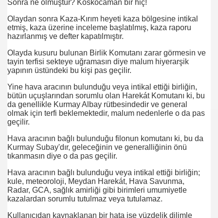
Sonra ne olmuştur? Koskocaman bir hiç!
Olaydan sonra Kaza-Kırım heyeti kaza bölgesine intikal
etmiş, kaza üzerine inceleme başlatılmış, kaza raporu
hazırlanmış ve defter kapatılmıştır.
Olayda kusuru bulunan Birlik Komutanı zarar görmesin ve
tayin terfisi sekteye uğramasın diye malum hiyerarşik
yapının üstündeki bu kişi pas geçilir.
ırılmaz!
Yine hava aracının bulunduğu veya intikal ettiği birliğin,
bütün uçuşlarından sorumlu olan Harekát Komutanı ki, bu
?
da genellikle Kurmay Albay rütbesindedir ve general
olmak için terfi beklemektedir, malum nedenlerle o da pas
geçilir.
Hava aracının bağlı bulunduğu filonun komutanı ki, bu da
Kurmay Subay'dır, geleceğinin ve generalliğinin önü
tıkanmasın diye o da pas geçilir.
Hava aracının bağlı bulunduğu veya intikal ettiği birliğin;
kule, meteoroloji, Meydan Harekát, Hava Savunma,
Radar, GCA, sağlık amirliği gibi birimleri umumiyetle
kazalardan sorumlu tutulmaz veya tutulamaz.
Kullanıcıdan kaynaklanan bir hata ise yüzdelik dilimle