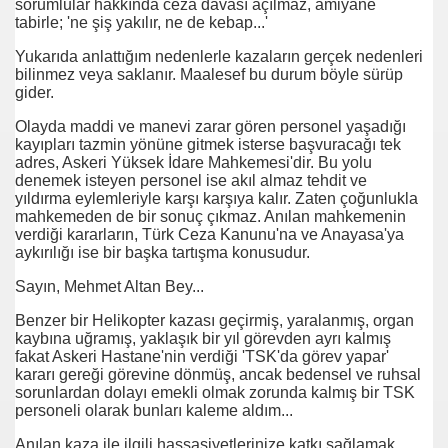
sorumlular hakkında ceza davası açılmaz, amiyane
tabirle; 'ne şiş yakılır, ne de kebap...'
Yukarıda anlattığım nedenlerle kazaların gerçek nedenleri
bilinmez veya saklanır. Maalesef bu durum böyle sürüp
gider.
Olayda maddi ve manevi zarar gören personel yaşadığı
kayıpları tazmin yönüne gitmek isterse başvuracağı tek
adres, Askeri Yüksek İdare Mahkemesi'dir. Bu yolu
denemek isteyen personel ise akıl almaz tehdit ve
yıldırma eylemleriyle karşı karşıya kalır. Zaten çoğunlukla
RLİK
mahkemeden de bir sonuç çıkmaz. Anılan mahkemenin
verdiği kararların, Türk Ceza Kanunu'na ve Anayasa'ya
aykırılığı ise bir başka tartışma konusudur.
si Ordumuz
Sayın, Mehmet Altan Bey...
Benzer bir Helikopter kazası geçirmiş, yaralanmış, organ
kaybına uğramış, yaklaşık bir yıl görevden ayrı kalmış
fakat Askeri Hastane'nin verdiği 'TSK'da görev yapar'
kararı gereği görevine dönmüş, ancak bedensel ve ruhsal
sorunlardan dolayı emekli olmak zorunda kalmış bir TSK
personeli olarak bunları kaleme aldım...
Anılan kaza ile ilgili hassasiyetlerinize katkı sağlamak