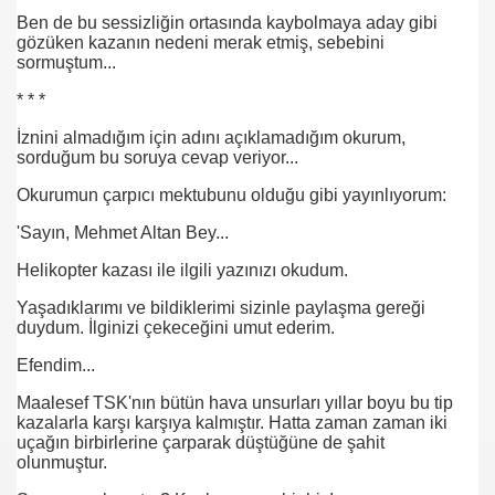
Ben de bu sessizliğin ortasında kaybolmaya aday gibi
gözüken kazanın nedeni merak etmiş, sebebini
sormuştum...
* * *
İznini almadığım için adını açıklamadığım okurum,
sorduğum bu soruya cevap veriyor...
Okurumun çarpıcı mektubunu olduğu gibi yayınlıyorum:
'Sayın, Mehmet Altan Bey...
.HK.SUÇ DUYURUSU
Helikopter kazası ile ilgili yazınızı okudum.
SUÇ DUYURUSU
Yaşadıklarımı ve bildiklerimi sizinle paylaşma gereği
duydum. İlginizi çekeceğini umut ederim.
Efendim...
Maalesef TSK'nın bütün hava unsurları yıllar boyu bu tip
kazalarla karşı karşıya kalmıştır. Hatta zaman zaman iki
b.
uçağın birbirlerine çarparak düştüğüne de şahit
olunmuştur.