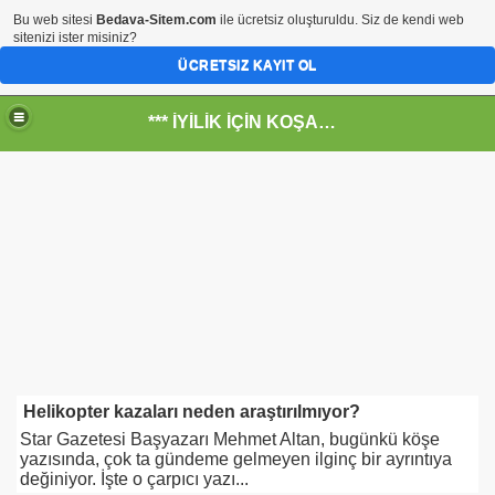
Bu web sitesi
Bedava-Sitem.com
ile ücretsiz oluşturuldu. Siz de kendi web
sitenizi ister misiniz?
ÜCRETSIZ KAYIT OL
*** İYİLİK İÇİN KOŞANLARIN YERİ***
RKİYE ULAŞ-İŞ. ***SERVİS VE ULAŞIM ÇALIŞANLARININ, 
 SERVİSİ
Helikopter kazaları neden araştırılmıyor?
Star Gazetesi Başyazarı Mehmet Altan, bugünkü köşe
yazısında, çok ta gündeme gelmeyen ilginç bir ayrıntıya
değiniyor. İşte o çarpıcı yazı...
R - HİDROJEN ENERJİ MRK *NASIL ENGELLENDİ* !!!