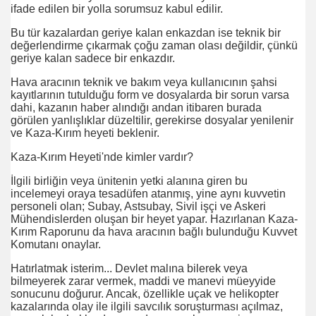
ifade edilen bir yolla sorumsuz kabul edilir.
Bu tür kazalardan geriye kalan enkazdan ise teknik bir
K ya Burs
değerlendirme çıkarmak çoğu zaman olası değildir, çünkü
geriye kalan sadece bir enkazdır.
Hava aracının teknik ve bakım veya kullanıcının şahsi
kayıtlarının tutulduğu form ve dosyalarda bir sorun varsa
ılan
dahi, kazanın haber alındığı andan itibaren burada
görülen yanlışlıklar düzeltilir, gerekirse dosyalar yenilenir
ur
ve Kaza-Kırım heyeti beklenir.
Kaza-Kırım Heyeti'nde kimler vardır?
ler
İlgili birliğin veya ünitenin yetki alanına giren bu
incelemeyi oraya tesadüfen atanmış, yine aynı kuvvetin
personeli olan; Subay, Astsubay, Sivil işçi ve Askeri
Mühendislerden oluşan bir heyet yapar. Hazırlanan Kaza-
Kırım Raporunu da hava aracının bağlı bulunduğu Kuvvet
Komutanı onaylar.
Hatırlatmak isterim... Devlet malına bilerek veya
adı
bilmeyerek zarar vermek, maddi ve manevi müeyyide
sonucunu doğurur. Ancak, özellikle uçak ve helikopter
kazalarında olay ile ilgili savcılık soruşturması açılmaz,