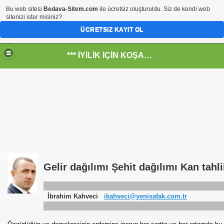
Bu web sitesi
Bedava-Sitem.com
ile ücretsiz oluşturuldu. Siz de kendi web
sitenizi ister misiniz?
ÜCRETSIZ KAYIT OL
*** İYİLİK İÇİN KOŞANLARIN YERİ***
RKİYE ULAŞ-İŞ. ***SERVİS VE ULAŞIM ÇALIŞANLARININ, 
 SERVİSİ
Gelir dağılımı Şehit dağılımı Kan tahl
İbrahim Kahveci
ikahveci@yenisafak.com.tr
R - HİDROJEN ENERJİ MRK *NASIL ENGELLENDİ* !!!