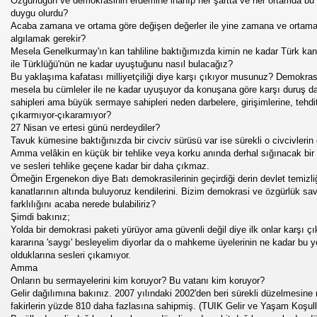
Özgürlüğün ve demokrasinin erdemine inanıp her şartta ve her ortamda bu d
duygu olurdu?
Acaba zamana ve ortama göre değişen değerler ile yine zamana ve ortama 
se) -Engellenen Mühendis !!!
algılamak gerekir?
Mesela Genelkurmay'ın kan tahliline baktığımızda kimin ne kadar Türk kanı
İ.M.D.E.S. Halal Food
ile Türklüğü'nün ne kadar uyuştuğunu nasıl bulacağız?
Bu yaklaşıma kafatası milliyetçiliği diye karşı çıkıyor musunuz? Demokras
mesela bu cümleler ile ne kadar uyuşuyor da konuşana göre karşı duruş da
sahipleri ama büyük sermaye sahipleri neden darbelere, girişimlerine, tehdit
çıkarmıyor-çıkaramıyor?
RNEĞİ AS-DER.
27 Nisan ve ertesi günü nerdeydiler?
Tavuk kümesine baktığınızda bir civciv sürüsü var ise sürekli o civcivlerin 
Amma velâkin en küçük bir tehlike veya korku anında derhal sığınacak bir 
ve sesleri tehlike geçene kadar bir daha çıkmaz.
Örneğin Ergenekon diye Batı demokrasilerinin geçirdiği derin devlet temizliğ
 GURUP
kanatlarının altında buluyoruz kendilerini. Bizim demokrasi ve özgürlük s
farklılığını acaba nerede bulabiliriz?
p YILDIRIM
Şimdi bakınız;
Yolda bir demokrasi paketi yürüyor ama güvenli değil diye ilk onlar karşı
kararına 'saygı' besleyelim diyorlar da o mahkeme üyelerinin ne kadar bu y
olduklarına sesleri çıkamıyor.
Amma
Onların bu sermayelerini kim koruyor? Bu vatanı kim koruyor?
Gelir dağılımına bakınız. 2007 yılındaki 2002'den beri sürekli düzelmesine
fakirlerin yüzde 810 daha fazlasına sahipmiş. (TUIK Gelir ve Yaşam Koşulla