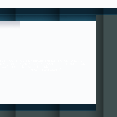
 HİÇBİR ÜCRET-KARŞILIK BEKLEMEYENLERE UYUN , ONLAR ;
36/21 ---- SORUNLAR PAYLAŞTIKÇA AZALIR ---- ++++ MUTLULUK
ÇOĞALIR+++ BİZE YAZABİLİRSİNİZ. ---------------------------------
---------------------------- HIZIRACİL DANIŞMANLIĞI ---------------------
----------------------------------------------- tugra113@gmail.com
SAYGILARIMIZLA.