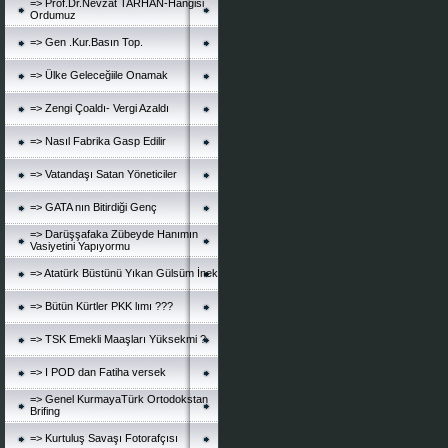
=> Prof.Dr.Nevzat TARHAN-Hanğisi
Ordumuz
=> Gen .Kur.Basın Top.
=> Ülke Geleceğiile Onamak
=> Zengi Çoaldı- Vergi Azaldı
=> Nasıl Fabrika Gasp Edilir
=> Vatandaşı Satan Yöneticiler
=> GATA nın Bitirdiği Genç
=> Darüşşafaka Zübeyde Hanımın
Vasiyetini Yapıyormu
=> Atatürk Büstünü Yıkan Gülsüm İnek
=> Bütün Kürtler PKK lımı ???
=> TSK Emekli Maaşları Yüksekmi ?
=> I POD dan Fatiha versek
=> Genel KurmayaTürk Ortodokstan
Brifing
=> Kurtuluş Savaşı Fotorafçısı