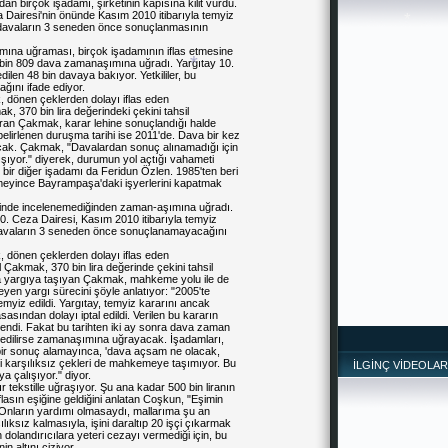
n birçok işadamı, şirketinin kapısına kilit vurdu.
 Dairesi'nin önünde Kasım 2010 itibarıyla temyiz
bu davaların 3 seneden önce sonuçlanmasının
mına uğraması, birçok işadamının iflas etmesine
 bin 809 dava zamanaşımına uğradı. Yargıtay 10.
ilen 48 bin davaya bakıyor. Yetkililer, bu
ını ifade ediyor.
k, dönen çeklerden dolayı iflas eden
k, 370 bin lira değerindeki çekini tahsil
n Çakmak, karar lehine sonuçlandığı halde
belirlenen duruşma tarihi ise 2011'de. Dava bir kez
cak. Çakmak, "Davalardan sonuç alınamadığı için
ışıyor." diyerek, durumun yol açtığı vahameti
ir diğer işadamı da Feridun Özlen. 1985'ten beri
demeyince Bayrampaşa'daki işyerlerini kapatmak
ktinde incelenemediğinden zaman-aşımına uğradı.
0. Ceza Dairesi, Kasım 2010 itibarıyla temyiz
*
bu davaların 3 seneden önce sonuçlanamayacağını
k, dönen çeklerden dolayı iflas eden
l Çakmak, 370 bin lira değerinde çekini tahsil
da yargıya taşıyan Çakmak, mahkeme yolu ile de
eyen yargı sürecini şöyle anlatıyor: "2005'te
*
myiz edildi. Yargıtay, temyiz kararını ancak
sasından dolayı iptal edildi. Verilen bu kararın
rlendi. Fakat bu tarihten iki ay sonra dava zaman
 edilirse zamanaşımına uğrayacak. İşadamları,
ir sonuç alamayınca, 'dava açsam ne olacak,
ki karşılıksız çekleri de mahkemeye taşımıyor. Bu
İLGİNÇ VİDEOLAR
a çalışıyor." diyor.
tekstille uğraşıyor. Şu ana kadar 500 bin liranın
lasın eşiğine geldiğini anlatan Coşkun, "Eşimin
Onların yardımı olmasaydı, mallarıma şu an
ılıksız kalmasıyla, işini daraltıp 20 işçi çıkarmak
 dolandırıcılara yeteri cezayı vermediği için, bu
in altını çiziyor.