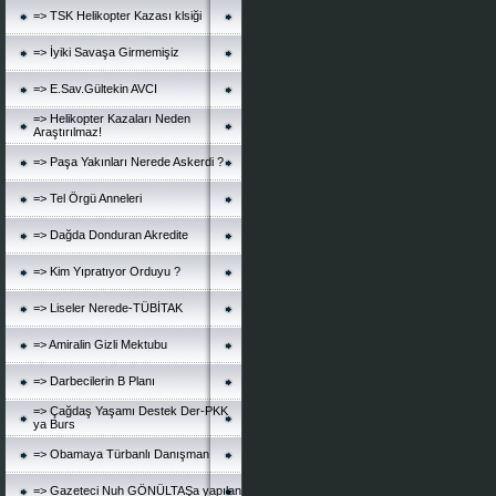
=> TSK Helikopter Kazası klsiği
=> İyiki Savaşa Girmemişiz
=> E.Sav.Gültekin AVCI
=> Helikopter Kazaları Neden
Araştırılmaz!
=> Paşa Yakınları Nerede Askerdi ?
=> Tel Örgü Anneleri
=> Dağda Donduran Akredite
=> Kim Yıpratıyor Orduyu ?
=> Liseler Nerede-TÜBİTAK
=> Amiralin Gizli Mektubu
=> Darbecilerin B Planı
=> Çağdaş Yaşamı Destek Der-PKK
ya Burs
=> Obamaya Türbanlı Danışman
=> Gazeteci Nuh GÖNÜLTAŞa yapılan