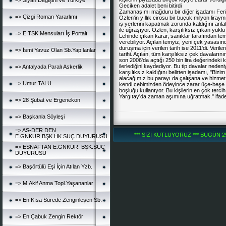
=> Siyah Değişim ve Türkiye
Geciken adalet beni bitirdi
Zamanaşımı mağduru bir diğer işadamı Ferid
=> Çizgi Roman Yararlımı
Özlen'in yıllık cirosu bir buçuk milyon lira
iş yerlerini kapatmak zorunda kaldığını anlatı
ile uğraşıyor. Özlen, karşılıksız çıkan yük
=> E.TSK.Mensuları İş Portalı
Lehinde çıkan karar, sanıklar tarafından tem
verebiliyor. Açılan temyiz, yeni çek yasasında
duruşma için verilen tarih ise 2011'di. Veri
=> İsmi Yavuz Olan Sb.Yapılanlar
tarihi. Açılan, tüm karşılıksız çek davaları
son 2006'da açtığı 250 bin lira değerindeki 
ilerlediğini kaydediyor. Bu tip davalar neden
=> Antalyada Paralı Askerlik
karşılıksız kaldığını belirten işadamı, "Bizim
alacağımız bu parayı da çalışana ve hizmet a
=> Umur TALU
kendi cebimizden ödeyince zarar üçe-beşe kat
boşluğu kullanıyor. Bu kişilerin en çok terci
Yargıtay'da zaman aşımına uğratmak." ifadele
=> 28 Şubat ve Ergenekon
=> Başkanla Söyleşi
=> AS-DER DEN
*** SİZİ KUTLUYORUZ *** BUGÜN 251
E.GNKUR.BŞK.HK.SUÇ DUYURUSU
=> ESNAFTAN E.GNKUR. BŞK.SUÇ
DUYURUSU
=> Başörtülü Eşi İçin Atılan Yzb.
=> M.Akif Anma Topl.Yaşananlar
=> En Kısa Sürede Zenginleşen Sb.
=> En Çabuk Zengin Rektör