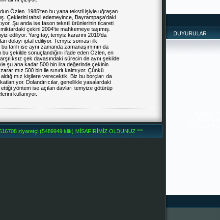
un Özlen. 1985'ten bu yana tekstil işiyle uğraşan
ymış. Çeklerini tahsil edemeyince, Bayrampaşa'daki
yor. Şu anda ise fason tekstil ürünlerinin ticareti
lü miktardaki çekini 2004'te mahkemeye taşımış.
DUYURULAR
yiz ediliyor. Yargıtay, temyiz kararını 2010'da
n dolayı iptal ediliyor. Temyiz sonrası ilk
len bu tarih ise aynı zamanda zamanaşımının da
nın bu şekilde sonuçlandığını ifade eden Özlen, en
karşılıksız çek davasındaki sürecin de aynı şekilde
iyle şu ana kadar 500 bin lira değerinde çekinin
 zararımız 500 bin ile sınırlı kalmıyor. Çünkü
ldığımız kişilere verecektik. Biz bu borçları da
lanıyor. Dolandırıcılar, genellikle yasalardaki
h ettiği yöntem ise açılan davları temyize götürüp
rini kullanıyor.
SİZDEN ,
İYİLERDİR. 
PAYLAŞTIKÇA 
--------------
-------
6708 ziyaretçi (5489949 klik) MİSAFİRİMİZ OLDUNUZ ***