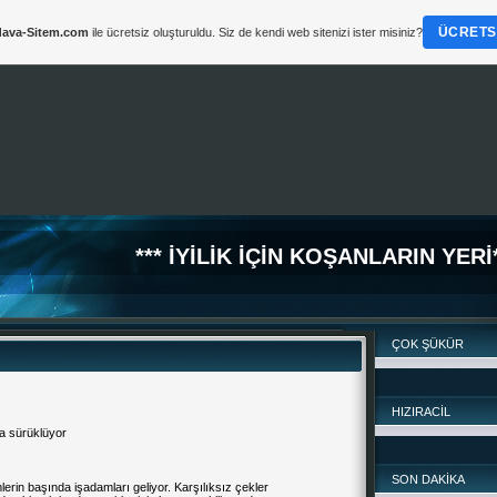
ÜCRETSI
ava-Sitem.com
ile ücretsiz oluşturuldu. Siz de kendi web sitenizi ister misiniz?
*** İYİLİK İÇİN KOŞANLARIN YERİ*
ÇOK ŞÜKÜR
HIZIRACİL
sa sürüklüyor
SON DAKİKA
erin başında işadamları geliyor. Karşılıksız çekler