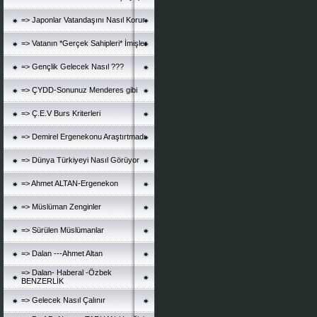
=> Japonlar Vatandaşını Nasıl Korur
=> Vatanın *Gerçek Sahipleri* İmişler
=> Gençlik Gelecek Nasıl ???
=> ÇYDD-Sonunuz Menderes gibi
=> Ç.E.V Burs Kriterleri
=> Demirel Ergenekonu Araştırtmadı
=> Dünya Türkiyeyi Nasıl Görüyor
=> Ahmet ALTAN-Ergenekon
=> Müslüman Zenginler
=> Sürülen Müslümanlar
=> Dalan ---Ahmet Altan
=> Dalan- Haberal -Özbek
BENZERLİK
=> Gelecek Nasıl Çalınır