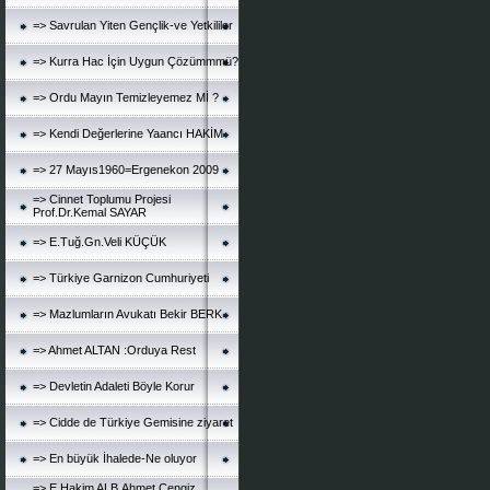
=> Savrulan Yiten Gençlik-ve Yetkililer
=> Kurra Hac İçin Uygun Çözümmmü?
=> Ordu Mayın Temizleyemez Mİ ?
=> Kendi Değerlerine Yaancı HAKİM
=> 27 Mayıs1960=Ergenekon 2009
=> Cinnet Toplumu Projesi
Prof.Dr.Kemal SAYAR
=> E.Tuğ.Gn.Veli KÜÇÜK
=> Türkiye Garnizon Cumhuriyeti
=> Mazlumların Avukatı Bekir BERK
=> Ahmet ALTAN :Orduya Rest
=> Devletin Adaleti Böyle Korur
=> Cidde de Türkiye Gemisine ziyaret
=> En büyük İhalede-Ne oluyor
=> E.Hakim ALB.Ahmet Cengiz