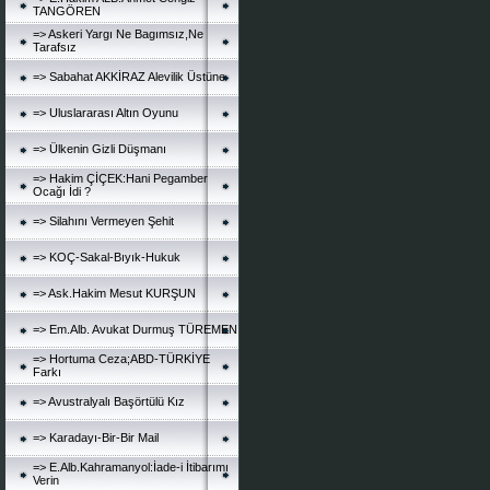
TANGÖREN
=> Askeri Yargı Ne Bagımsız,Ne
Tarafsız
=> Sabahat AKKİRAZ Alevilik Üstüne
=> Uluslararası Altın Oyunu
=> Ülkenin Gizli Düşmanı
=> Hakim ÇİÇEK:Hani Pegamber
Ocağı İdi ?
=> Silahını Vermeyen Şehit
=> KOÇ-Sakal-Bıyık-Hukuk
=> Ask.Hakim Mesut KURŞUN
=> Em.Alb. Avukat Durmuş TÜREMEN
=> Hortuma Ceza;ABD-TÜRKİYE
Farkı
=> Avustralyalı Başörtülü Kız
=> Karadayı-Bir-Bir Mail
=> E.Alb.Kahramanyol:İade-i İtibarımı
Verin