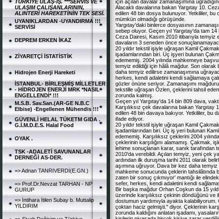
TÜRKİYE ULAŞ-İŞ. ***SERVİS VE
için açılan davalar zamanaşımına uğradığında
ULAŞIM ÇALIŞANLARININ,
Alacaklı davalarına bakan Yargıtay 10. Ceza
ALINTERİ HAREKETİNİN TEK SESİ.
edilen 48 bin dosya bulunuyor. Yetkililer, 
mümkün olmadığı görüşünde.
UYANIKLARDAN -UYANDIRMA !!!
Yargıtay'daki binlerce dosyasının zamanaşı
SERVİSİ
sebep oluyor. Geçen yıl Yargıtay'da tam 14
Ceza Dairesi, Kasım 2010 itibarıyla temyiz ed
DEPREM ERKEN İKAZ
davaların 3 seneden önce sonuçlanamayacağ
20 yıldır tekstil işiyle uğraşan Kamil Çakma
işadamlarından biri. Üç işyeri bulunan Çakma
ZİYARETÇİ İSTATİSTİK
edememiş. 2004 yılında mahkemeye başvura
temyiz edildiği için hâlâ mağdur. Son olarak 
daha temyiz edilirse zamanaşımına uğraya
Hidrojen Enerji Hareketi
herkes, kendi adaletini kendi sağlamaya çal
İSTANBUL- BİRLEŞMİŞ MİLLETLER
gözler önüne seriyor. Zamanaşımı mağduru b
- HİDROJEN ENERJİ MRK *NASIL
tekstille uğraşan Özlen, çeklerini tahsil e
ENGELLENDİ* !!!
zorunda kalmış.
Geçen yıl Yargıtay'da 14 bin 809 dava, va
M.S.B. Sav.San.(AR-GE N.B.C
Karşılıksız çek davalarına bakan Yargıtay 1
Elbise) -Engellenen Mühendis !!!
edilen 48 bin davaya bakıyor. Yetkililer, 
ifade ediyor.
GÜVENLİ HELAL TÜKETM GIDA .
20 yıldır tekstil işiyle uğraşan Kamil Çakma
G.İ.M.D.E.S. Halal Food
işadamlarından biri. Üç iş yeri bulunan Kami
edememiş. Karşılıksız çeklerini 2004 yılın
OYAK .
çeklerinin karşılığını alamamış. Çakmak, işl
lehime sonuçlanan karar, sanık tarafından te
TSK -ADALETİ SAVUNANLAR
2010'da verebildi. Açılan temyiz, yeni çek ya
DERNEĞİ AS-DER.
ardından ilk duruşma tarihi 2011 olarak beli
aşımına uğruyor. Dava bir kez daha temyiz
=> Adnan TANRIVERDİ(E.GN.)
mahkeme sonucunda çeklerin tahsilâtında b
zaten bir sonuç çıkmıyor' mantığı ile elinde
sefer, herkes, kendi adaletini kendi sağlamay
=> Prof.Dr.Nevzat TARHAN - NP
Bir başka mağdur Orhan Coşkun da 15 yıldır 
GURUP
üzerinde karşılıksız çekinin döndüğünü ve if
=> İntihara İtilen Subay b. Muttalip
dostumun yardımıyla ayakta kalabiliyorum. 
YILDIRIM
çoktan haciz gelmişti." diyor. Çeklerinin karş
zorunda kaldığını anlatan işadamı, yasaların
kişilerin piyasada birçok kişiye zarar verdiğin