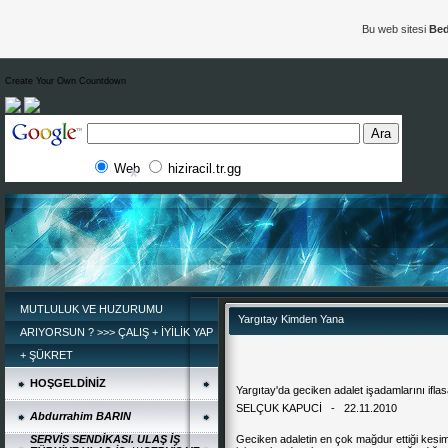
Bu web sitesi
Bed
Create Your Own Countdown
Web
hiziracil.tr.gg
MUTLULUK VE HUZURUMU
Yargıtay Kimden Yana
ARIYORSUN ? >>> ÇALIŞ + İYİLİK YAP
+ ŞÜKRET
HOŞGELDİNİZ
Yargıtay'da geciken adalet işadamlarını ifla
*
SELÇUK KAPUCİ - 22.11.2010
Abdurrahim BARIN
SERVİS SENDİKASI. ULAŞ İŞ
Geciken adaletin en çok mağdur ettiği kesiml