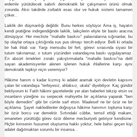
erdemle yürütülecek sabırlı demokratik bir çalışmanın ürünü olmak
zorunda. Aksi takdirde zorbalık esas olur ve hukuk sistemi tamamen
çöker...
Laiklik din düşmanlığı değildir. Bunu herkes söylüyor. Ama iş, hayatın
kendi pratiğine indirgendiğinde laiklik, laikçilerin eliyle bir baskı aracına
dönüşüyor. Her mecliste "mahalle baskısı" palavralarına sığınanlar, bu
tip olaylar ortaya çıktığında sus pus olmayı tercih ediyor. Belli ki ortada
bir hak ihlali var. Yargı mensubu bir fert, görevi sırasında siyasi bir
ırılmaz!
tutum takınamaz; o tutum yüzünden vatandaşına baskı uygulayamaz.
En absürt örnekleri zoraki yakıştırmalarla "mahalle baskısı"na delil
?
sayan akademisyenler alenen işlenen hukuk ihlallerine karşı aynı
demokratik tepkiyi niçin veremiyor?
Hâkime hanım o kadar kızmış ki adalet aramak için devletin kapısını
çalan bir vatandaşa "terbiyesiz, ahlaksız, ukala" diyebiliyor. Kaç gündür
bekliyorum ki Fatih hâkimi gazetelerde yer alan haberleri tekzip etsin ve
insanların yüreğine su serpecek mahiyette bir açıklama yaparak "ben
böyle demedim" gibi bir cümle sarf etsin. Maalesef ne bir özür ne bir
açıklama. Şayet nakledilenler doğruysa hâkime hanımın topluma karşı
bir özür borcu var demektir. Sırtındaki cübbe, temsil ettiği makam,
emaneten yürüttüğü görev özür dileme mecburiyeti getiriyor kendisine.
Hiçbir kimsenin husumet oluşturma hakkı yoktur; hele bahsi geçen kişi
adalet dağıtmaktan sorumlu bir insansa...