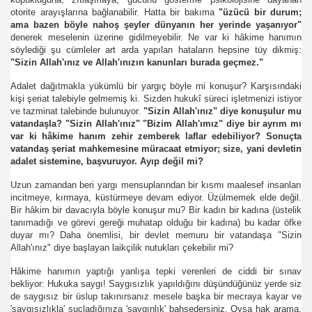
otorite arayışlarına bağlanabilir. Hatta bir bakıma
"üzücü bir durum;
ama bazen böyle nahoş şeyler dünyanın her yerinde yaşanıyor"
denerek meselenin üzerine gidilmeyebilir. Ne var ki hâkime hanımın
söylediği şu cümleler art arda yapılan hataların hepsine tüy dikmiş:
"Sizin Allah'ınız ve Allah'ınızın kanunları burada geçmez."
Adalet dağıtmakla yükümlü bir yargıç böyle mi konuşur? Karşısındaki
kişi şeriat talebiyle gelmemiş ki. Sizden hukukî süreci işletmenizi istiyor
ve tazminat talebinde bulunuyor.
"Sizin Allah'ınız" diye konuşulur mu
vatandaşla? "Sizin Allah'ınız" "Bizim Allah'ımız" diye bir ayrım mı
var ki hâkime hanım zehir zemberek laflar edebiliyor? Sonuçta
vatandaş şeriat mahkemesine müracaat etmiyor; size, yani devletin
.HK.SUÇ DUYURUSU
adalet sistemine, başvuruyor. Ayıp değil mi?
Uzun zamandan beri yargı mensuplarından bir kısmı maalesef insanları
SUÇ DUYURUSU
incitmeye, kırmaya, küstürmeye devam ediyor. Üzülmemek elde değil.
Bir hâkim bir davacıyla böyle konuşur mu? Bir kadın bir kadına (üstelik
tanımadığı ve görevi gereği muhatap olduğu bir kadına) bu kadar öfke
duyar mı? Daha önemlisi, bir devlet memuru bir vatandaşa "Sizin
Allah'ınız" diye başlayan laikçilik nutukları çekebilir mi?
Hâkime hanımın yaptığı yanlışa tepki verenleri de ciddi bir sınav
b.
bekliyor: Hukuka saygı! Saygısızlık yapıldığını düşündüğünüz yerde siz
de saygısız bir üslup takınırsanız mesele başka bir mecraya kayar ve
'saygısızlıkla' suçladığınıza 'saygınlık' bahşedersiniz. Oysa hak arama,