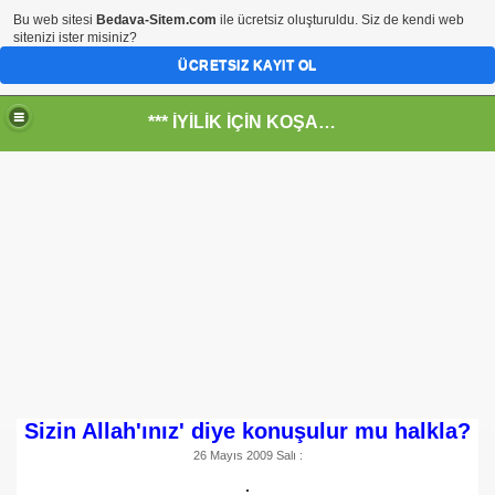
Bu web sitesi
Bedava-Sitem.com
ile ücretsiz oluşturuldu. Siz de kendi web
sitenizi ister misiniz?
ÜCRETSIZ KAYIT OL
*** İYİLİK İÇİN KOŞANLARIN YERİ***
RKİYE ULAŞ-İŞ. ***SERVİS VE ULAŞIM ÇALIŞANLARININ, 
 SERVİSİ
Sizin Allah'ınız' diye konuşulur mu halkla?
26 Mayıs 2009 Salı :
R - HİDROJEN ENERJİ MRK *NASIL ENGELLENDİ* !!!