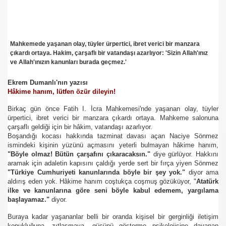
se) -Engellenen Mühendis !!!
İ.M.D.E.S. Halal Food
Mahkemede yaşanan olay, tüyler ürpertici, ibret verici bir manzara
çıkardı ortaya. Hakim, çarşaflı bir vatandaşı azarlıyor: 'Sizin Allah'ınız
ve Allah'ınızın kanunları burada geçmez.'
Ekrem Dumanlı'nın yazısı
RNEĞİ AS-DER.
Hâkime hanım, lütfen özür dileyin!
Birkaç gün önce Fatih I. İcra Mahkemesi'nde yaşanan olay, tüyler
ürpertici, ibret verici bir manzara çıkardı ortaya. Mahkeme salonuna
çarşaflı geldiği için bir hâkim, vatandaşı azarlıyor.
 GURUP
Boşandığı kocası hakkında tazminat davası açan Naciye Sönmez
ismindeki kişinin yüzünü açmasını yeterli bulmayan hâkime hanım,
p YILDIRIM
"Böyle olmaz! Bütün çarşafını çıkaracaksın."
diye gürlüyor. Hakkını
aramak için adaletin kapısını çaldığı yerde sert bir fırça yiyen Sönmez
"Türkiye Cumhuriyeti kanunlarında böyle bir şey yok."
diyor ama
aldırış eden yok. Hâkime hanım coştukça coşmuş gözüküyor, "
Atatürk
ilke ve kanunlarına göre seni böyle kabul edemem, yargılama
başlayamaz."
diyor.
Buraya kadar yaşananlar belli bir oranda kişisel bir gerginliği iletişim
kopukluğuna, zıtlaşmaya, gücünü gösterme psikolojisine dayanan